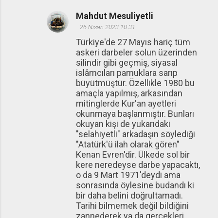
Mahdut Mesuliyetli
26 Nisan 2023 10:31
Türkiye'de 27 Mayıs hariç tüm
askeri darbeler solun üzerinden
silindir gibi geçmiş, siyasal
islâmcıları pamuklara sarıp
büyütmüştür. Özellikle 1980 bu
amaçla yapılmış, arkasından
mitinglerde Kur'an ayetleri
okunmaya başlanmıştır. Bunları
okuyan kişi de yukarıdaki
"selahiyetli" arkadaşın söylediği
"Atatürk'ü ilah olarak gören"
Kenan Evren'dir. Ülkede sol bir
kere neredeyse darbe yapacaktı,
o da 9 Mart 1971'deydi ama
sonrasında öylesine budandı ki
bir daha belini doğrultamadı.
Tarihi bilmemek değil bildiğini
zannederek ya da gerçekleri