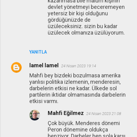
kazanmasa bile malum kişinin
devlet yönetmeyi beceremeyen
yetersiz bir kişi olduğunu
gördüğünüzde de
üzüleceksiniz. sizin bu kadar
üzülecek olmanıza üzülüyorum.
YANITLA
lamel lamel
24 Nisan 2023 19:14
Mahfi bey bizdeki bozulmasa amerika
yanlısı politika izlemenin, menderesin,
darbelerin etkisi ne kadar. Ülkede sol
partilerin iktidar olmamasında darbelerin
etkisi varmı.
Mahfi Eğilmez
24 Nisan 2023 21:08
Çok büyük. Menderes dönemi
Peron dönemine oldukça
benziyor. Darbeler hep sola karşı