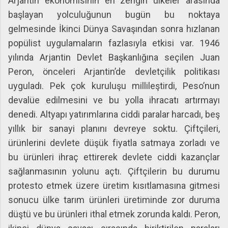
Arjantin ekonomisinin en zengin ülkeler arasında
başlayan yolculuğunun bugün bu noktaya
gelmesinde İkinci Dünya Savaşından sonra hızlanan
popülist uygulamaların fazlasıyla etkisi var. 1946
yılında Arjantin Devlet Başkanlığına seçilen Juan
Peron, önceleri Arjantin’de devletçilik politikası
uyguladı. Pek çok kuruluşu millileştirdi, Peso’nun
devalüe edilmesini ve bu yolla ihracatı artırmayı
denedi. Altyapı yatırımlarına ciddi paralar harcadı, beş
yıllık bir sanayi planını devreye soktu. Çiftçileri,
ürünlerini devlete düşük fiyatla satmaya zorladı ve
bu ürünleri ihraç ettirerek devlete ciddi kazançlar
sağlanmasının yolunu açtı. Çiftçilerin bu durumu
protesto etmek üzere üretim kısıtlamasına gitmesi
sonucu ülke tarım ürünleri üretiminde zor duruma
düştü ve bu ürünleri ithal etmek zorunda kaldı. Peron,