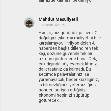
elimizde kalması bekleniyor.
Mahdut Mesuliyetli
26 Nisan 2023 15:21
Hacı, işiniz gücünüz palavra. O
doğalgaz çıkarma maliyetini bile
karşılamıyor, 1 trilyon doları A
haberden başka dillendiren tek
kişi, sözüne güvenilir tek bir
uzman göstersene bana. Cek,
cak dışında söyleyecek lâfınız
da icraatınız da kalmadı. Bu
seçimde palavralarınız işe
yaramayacak, beceriksizliğiniz,
iş bilmezliğiniz, yetersizliğiniz
sonucu perişan ettiğiniz
ekonomi hepinizi süpürüp
götürecek...