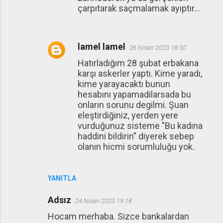
çarpıtarak saçmalamak ayıptır...
lamel lamel
26 Nisan 2023 18:50
Hatırladığım 28 şubat erbakana
karşı askerler yaptı. Kime yaradı,
kime yarayacaktı bunun
hesabını yapamadilarsada bu
onların sorunu degilmi. Şuan
eleştirdiğiniz, yerden yere
vurduğunuz sisteme "Bu kadına
haddini bildirin" diyerek sebep
olanın hicmi sorumluluğu yok.
YANITLA
Adsız
24 Nisan 2023 19:18
Hocam merhaba. Sizce bankalardan