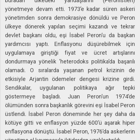
buradan ülkedeki yandaşlarını (Peronistleri)
yönetmeye devam etti. 1973’e kadar süren askeri
yönetimden sonra demokrasiye dönüldü ve Peron
ülkeye dönerek yapılan seçimi kazandı ve tekrar
devlet başkanı oldu, eşi İsabel Peron’u da başkan
yardımcısı yaptı. Enflasyonu düşürebilmek için
uygulamaya giriştiği fiyat ve ücret artışlarını
dondurmaya yönelik ‘heterodoks politika’da başarılı
olamadı. O sıralarda yaşanan petrol krizinin de
etkisiyle Arjantin ödemeler dengesi krizine girdi.
Sendikalar, uygulanan politikaya ağır tepki
göstermeye başladı. Juan Peron’un 1974’de
ölümünden sonra başkanlık görevini eşi İsabel Peron
üstlendi. İsabel Peron döneminde her şey daha da
kötüye gitti ve enflasyon yüzde 600’ü aşarak hiper
enflasyona dönüştü. İsabel Peron, 1976’da askerlerin