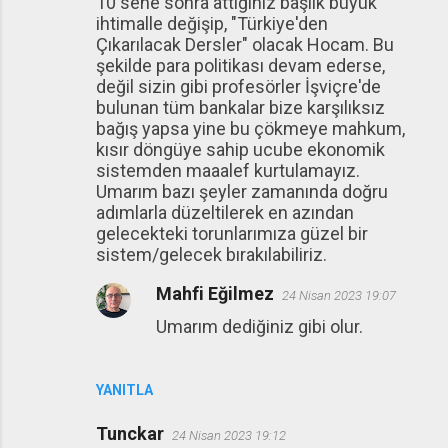
10 sene sonra attığınız başlık büyük
ihtimalle değişip, "Türkiye'den
Çıkarılacak Dersler" olacak Hocam. Bu
şekilde para politikası devam ederse,
değil sizin gibi profesörler İşviçre'de
bulunan tüm bankalar bize karşılıksız
bağış yapsa yine bu çökmeye mahkum,
kısır döngüye sahip ucube ekonomik
sistemden maaalef kurtulamayız.
Umarım bazı şeyler zamanında doğru
adımlarla düzeltilerek en azından
gelecekteki torunlarımıza güzel bir
sistem/gelecek bırakılabiliriz.
Mahfi Eğilmez
24 Nisan 2023 19:07
Umarım dediğiniz gibi olur.
YANITLA
Tunckar
24 Nisan 2023 19:12