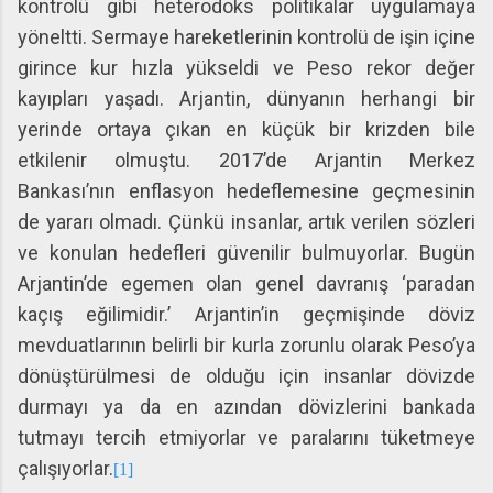
kontrolü gibi heterodoks politikalar uygulamaya
yöneltti. Sermaye hareketlerinin kontrolü de işin içine
girince kur hızla yükseldi ve Peso rekor değer
kayıpları yaşadı. Arjantin, dünyanın herhangi bir
yerinde ortaya çıkan en küçük bir krizden bile
etkilenir olmuştu. 2017’de Arjantin Merkez
Bankası’nın enflasyon hedeflemesine geçmesinin
de yararı olmadı. Çünkü insanlar, artık verilen sözleri
ve konulan hedefleri güvenilir bulmuyorlar. Bugün
Arjantin’de egemen olan genel davranış ‘paradan
kaçış eğilimidir.’ Arjantin’in geçmişinde döviz
mevduatlarının belirli bir kurla zorunlu olarak Peso’ya
dönüştürülmesi de olduğu için insanlar dövizde
durmayı ya da en azından dövizlerini bankada
tutmayı tercih etmiyorlar ve paralarını tüketmeye
çalışıyorlar.
[1]