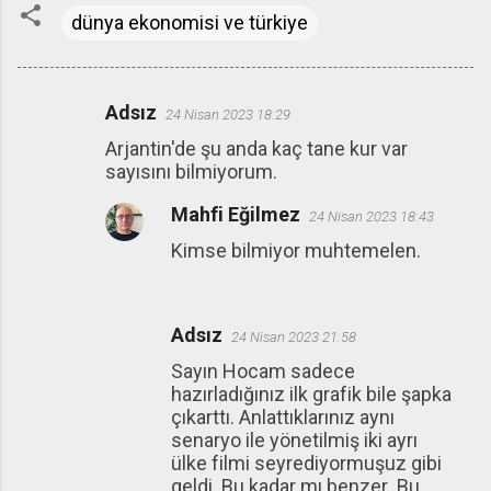
dünya ekonomisi ve türkiye
Adsız
24 Nisan 2023 18:29
Y
Arjantin'de şu anda kaç tane kur var
o
sayısını bilmiyorum.
r
Mahfi Eğilmez
u
24 Nisan 2023 18:43
m
Kimse bilmiyor muhtemelen.
l
a
Adsız
r
24 Nisan 2023 21:58
Sayın Hocam sadece
hazırladığınız ilk grafik bile şapka
çıkarttı. Anlattıklarınız aynı
senaryo ile yönetilmiş iki ayrı
ülke filmi seyrediyormuşuz gibi
geldi. Bu kadar mı benzer .Bu