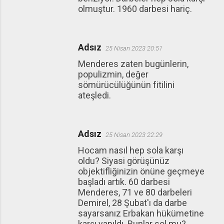
olmuştur. 1960 darbesi hariç.
Adsız
25 Nisan 2023 20:51
Menderes zaten bugünlerin,
populizmin, değer
sömürücülüğünün fitilini
ateşledi.
Adsız
25 Nisan 2023 22:29
Hocam nasıl hep sola karşı
oldu? Siyasi görüşünüz
objektifliğinizin önüne geçmeye
başladı artık. 60 darbesi
Menderes, 71 ve 80 darbeleri
Demirel, 28 Şubat'ı da darbe
sayarsanız Erbakan hükümetine
karşı yapıldı. Bunlar sol mu?