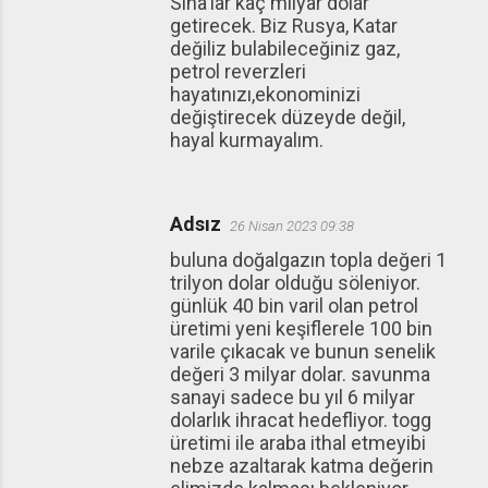
Siha'lar kaç milyar dolar
getirecek. Biz Rusya, Katar
değiliz bulabileceğiniz gaz,
petrol reverzleri
hayatınızı,ekonominizi
değiştirecek düzeyde değil,
hayal kurmayalım.
Adsız
26 Nisan 2023 09:38
buluna doğalgazın topla değeri 1
trilyon dolar olduğu söleniyor.
günlük 40 bin varil olan petrol
üretimi yeni keşiflerele 100 bin
varile çıkacak ve bunun senelik
değeri 3 milyar dolar. savunma
sanayi sadece bu yıl 6 milyar
dolarlık ihracat hedefliyor. togg
üretimi ile araba ithal etmeyibi
nebze azaltarak katma değerin