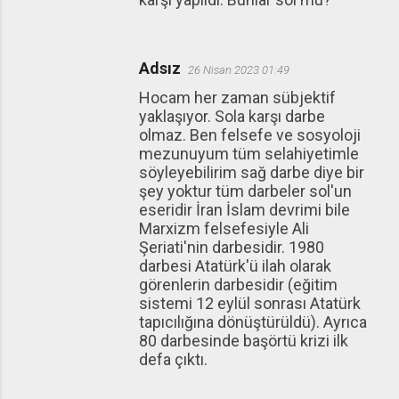
Adsız
26 Nisan 2023 01:49
Hocam her zaman sübjektif
yaklaşıyor. Sola karşı darbe
olmaz. Ben felsefe ve sosyoloji
mezunuyum tüm selahiyetimle
söyleyebilirim sağ darbe diye bir
şey yoktur tüm darbeler sol'un
eseridir İran İslam devrimi bile
Marxizm felsefesiyle Ali
Şeriati'nin darbesidir. 1980
darbesi Atatürk'ü ilah olarak
görenlerin darbesidir (eğitim
sistemi 12 eylül sonrası Atatürk
tapıcılığına dönüştürüldü). Ayrıca
80 darbesinde başörtü krizi ilk
defa çıktı.