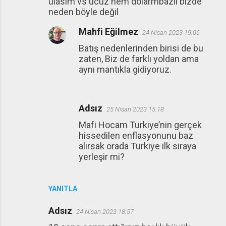
ulasim vs ucuz hem dolarmbazli bizde
neden böyle değil
Mahfi Eğilmez
24 Nisan 2023 19:06
Batış nedenlerinden birisi de bu
zaten, Biz de farklı yoldan ama
aynı mantıkla gidiyoruz.
Adsız
25 Nisan 2023 15:18
Mafi Hocam Türkiye’nin gerçek
hissedilen enflasyonunu baz
alırsak orada Türkiye ilk siraya
yerleşir mi?
YANITLA
Adsız
24 Nisan 2023 18:57