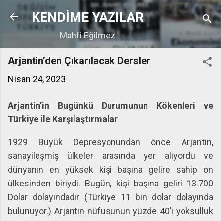
Ana içeriğe atla
KENDİME YAZILAR
Mahfi Eğilmez
Arjantin’den Çıkarılacak Dersler
Nisan 24, 2023
Arjantin’in Bugünkü Durumunun Kökenleri ve
Türkiye ile Karşılaştırmalar
1929 Büyük Depresyonundan önce Arjantin,
sanayileşmiş ülkeler arasında yer alıyordu ve
dünyanın en yüksek kişi başına gelire sahip on
ülkesinden biriydi. Bugün, kişi başına geliri 13.700
Dolar dolayındadır (Türkiye 11 bin dolar dolayında
bulunuyor.) Arjantin nüfusunun yüzde 40’ı yoksulluk