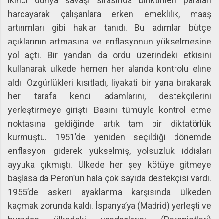
ikinci dünya savaşı sırasında biriktirilen paraları
harcayarak çalışanlara erken emeklilik, maaş
artırımları gibi haklar tanıdı. Bu adımlar bütçe
açıklarının artmasına ve enflasyonun yükselmesine
yol açtı. Bir yandan da ordu üzerindeki etkisini
kullanarak ülkede hemen her alanda kontrolü eline
aldı. Özgürlükleri kısıtladı, liyakati bir yana bırakarak
her tarafa kendi adamlarını, destekçilerini
yerleştirmeye girişti. Basını tümüyle kontrol etme
noktasına geldiğinde artık tam bir diktatörlük
kurmuştu. 1951’de yeniden seçildiği dönemde
enflasyon giderek yükselmiş, yolsuzluk iddiaları
ayyuka çıkmıştı. Ülkede her şey kötüye gitmeye
başlasa da Peron’un hala çok sayıda destekçisi vardı.
1955’de askeri ayaklanma karşısında ülkeden
kaçmak zorunda kaldı. İspanya’ya (Madrid) yerleşti ve