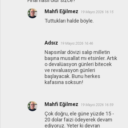
Final nasil olur sizce?
Mahfi Eğilmez
19 Mayıs 2026 16:15
Tuttukları halde böyle.
Adsız
19 Mayıs 2026 16:46
Napsınlar dövizi salıp milletin
başına musallat mı etsinler. Artık
o devalüasyon günleri bitecek
ve revaluasyon günleri
başlayacak. Bunu herkes
kafasına soksun!
Mahfi Eğilmez
19 Mayıs 2026 16:59
Çok doğru, ele güne yüzde 15 -
20 dolar faizi ödeyerek devam
ediyoruz. Yeter ki devran