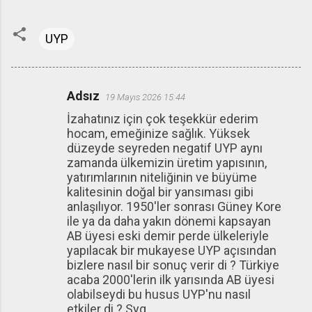
UYP
Adsız
19 Mayıs 2026 15:44
Y
İzahatınız için çok teşekkür ederim
o
hocam, emeğinize sağlık. Yüksek
r
düzeyde seyreden negatif UYP aynı
u
zamanda ülkemizin üretim yapısının,
yatırımlarının niteliğinin ve büyüme
m
kalitesinin doğal bir yansıması gibi
l
anlaşılıyor. 1950'ler sonrası Güney Kore
a
ile ya da daha yakın dönemi kapsayan
AB üyesi eski demir perde ülkeleriyle
r
yapılacak bir mukayese UYP açısından
bizlere nasıl bir sonuç verir di ? Türkiye
acaba 2000'lerin ilk yarısında AB üyesi
olabilseydi bu husus UYP'nu nasıl
etkiler di ? Syg.