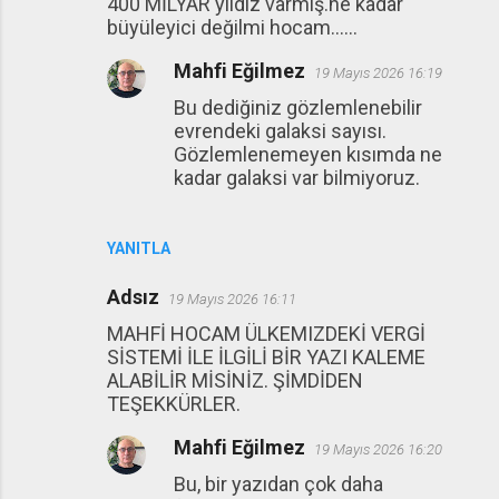
400 MİLYAR yıldız varmış.ne kadar
büyüleyici değilmi hocam......
Mahfi Eğilmez
19 Mayıs 2026 16:19
Bu dediğiniz gözlemlenebilir
evrendeki galaksi sayısı.
Gözlemlenemeyen kısımda ne
kadar galaksi var bilmiyoruz.
YANITLA
Adsız
19 Mayıs 2026 16:11
MAHFİ HOCAM ÜLKEMIZDEKİ VERGİ
SİSTEMİ İLE İLGİLİ BİR YAZI KALEME
ALABİLİR MİSİNİZ. ŞİMDİDEN
TEŞEKKÜRLER.
Mahfi Eğilmez
19 Mayıs 2026 16:20
Bu, bir yazıdan çok daha