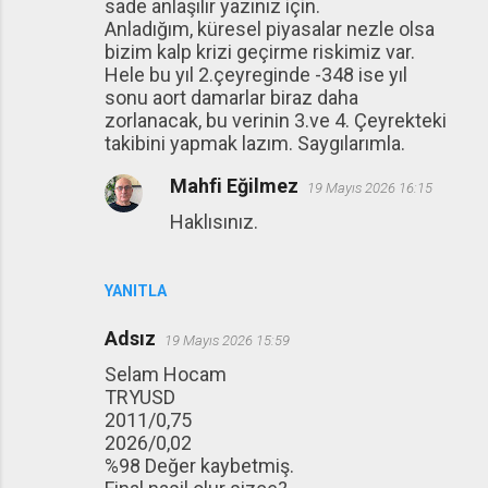
sade anlaşılır yazınız için.
Anladığım, küresel piyasalar nezle olsa
bizim kalp krizi geçirme riskimiz var.
Hele bu yıl 2.çeyreginde -348 ise yıl
sonu aort damarlar biraz daha
zorlanacak, bu verinin 3.ve 4. Çeyrekteki
takibini yapmak lazım. Saygılarımla.
Mahfi Eğilmez
19 Mayıs 2026 16:15
Haklısınız.
YANITLA
Adsız
19 Mayıs 2026 15:59
Selam Hocam
TRYUSD
2011/0,75
2026/0,02
%98 Değer kaybetmiş.