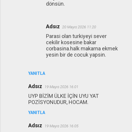
dönsün.
Adsız
20 Mayıs 2026 11:20
Parasi olan turkiyeyi sever
cekilir kosesine bakar
corbasina.halk makarna ekmek
yesin bir de cocuk yapsin.
YANITLA
Adsız
19 Mayıs 2026 16:01
UYP BİZİM ÜLKE İÇİN UYU YAT
POZİSYONUDUR, HOCAM.
YANITLA
Adsız
19 Mayıs 2026 16:05