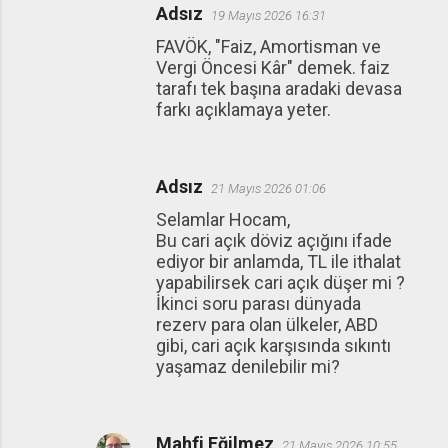
Adsız
19 Mayıs 2026 16:31
FAVÖK, "Faiz, Amortisman ve
Vergi Öncesi Kâr" demek. faiz
tarafı tek başına aradaki devasa
farkı açıklamaya yeter.
Adsız
21 Mayıs 2026 01:06
Selamlar Hocam,
Bu cari açık döviz açığını ifade
ediyor bir anlamda, TL ile ithalat
yapabilirsek cari açık düşer mi ?
İkinci soru parası dünyada
rezerv para olan ülkeler, ABD
gibi, cari açık karşısında sıkıntı
yaşamaz denilebilir mi?
Mahfi Eğilmez
21 Mayıs 2026 10:55