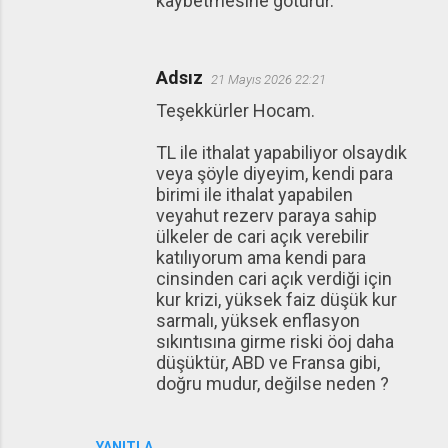
kaybetmesine götürür.
Adsız
21 Mayıs 2026 22:21
Teşekkürler Hocam.
TL ile ithalat yapabiliyor olsaydık
veya şöyle diyeyim, kendi para
birimi ile ithalat yapabilen
veyahut rezerv paraya sahip
ülkeler de cari açık verebilir
katılıyorum ama kendi para
cinsinden cari açık verdiği için
kur krizi, yüksek faiz düşük kur
sarmalı, yüksek enflasyon
sıkıntısına girme riski öoj daha
düşüktür, ABD ve Fransa gibi,
doğru mudur, değilse neden ?
YANITLA