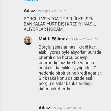
Adsız
19 Mayıs 2026 15:52
BORÇLU VE NEGATİF BİR ÜLKE İSEK,
BANKALAR YURT DIŞI KREDİYİ NASIL
ALIYORLAR HOCAM.
Mahfi Eğilmez
19 Mayıs 2026 15:56
Borçlu şahıslar nasıl kredi kartı
alabiliyorsa öyle alıyorlar. Burada
önemli olan borcu ödeyip
ödemediğinizdir. Öte yandan
bankalar karşılıklı iş yaparlar. O
nedenle birbirlerine kredi açarlar.
Bir başka konu da bizde asıl
borçlu olanlar bankalar değil
diğer şirketlerdir.
Adsız
20 Mayıs 2026 09:50