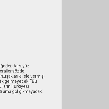
eğerleri ters yüz
beraller,sözde
ı,uşakları el ele vermiş
türk gelmeyecek..''Bu
 ların Türkiyesi
çti ama gol çıkmayacak