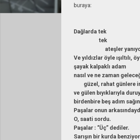
buraya:
Dağlarda tek
tek
ateşler yanıyor
Ve yıldızlar öyle ışıltılı, ö
şayak kalpaklı adam
nasıl ve ne zaman gelece
güzel, rahat günlere i
ve gülen bıyıklarıyla dur
birdenbire beş adım sağı
Paşalar onun arkasındaydı
O, saati sordu.
Paşalar : “Üç” dediler.
Sarışın bir kurda benziyo