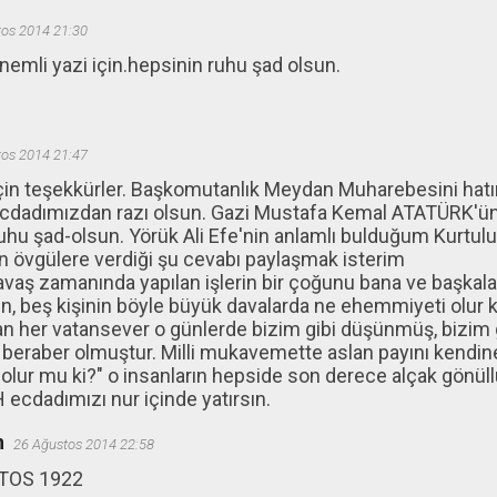
os 2014 21:30
nemli yazi için.hepsinin ruhu şad olsun.
os 2014 21:47
in teşekkürler. Başkomutanlık Meydan Muharebesini hatı
cdadımızdan razı olsun. Gazi Mustafa Kemal ATATÜRK'ün v
hu şad-olsun. Yörük Ali Efe'nin anlamlı bulduğum Kurtuluş
ılan övgülere verdiği şu cevabı paylaşmak isterim
avaş zamanında yapılan işlerin bir çoğunu bana ve başkala
şinin, beş kişinin böyle büyük davalarda ne ehemmiyeti olur
n her vatansever o günlerde bizim gibi düşünmüş, bizim
 beraber olmuştur. Milli mukavemette aslan payını kendine
 olur mu ki?" o insanların hepside son derece alçak gönüll
 ecdadımızı nur içinde yatırsın.
n
26 Ağustos 2014 22:58
TOS 1922