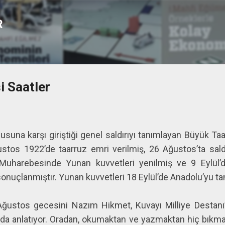
Ana içeriğe atla
R
 Saatler
una karşı giriştiği genel saldırıyı tanımlayan Büyük Taa
stos 1922’de taarruz emri verilmiş, 26 Ağustos’ta saldı
uharebesinde Yunan kuvvetleri yenilmiş ve 9 Eylül’d
onuçlanmıştır. Yunan kuvvetleri 18 Eylül’de Anadolu’yu t
 Ağustos gecesini Nazım Hikmet, Kuvayı Milliye Destanı
tında anlatıyor. Oradan, okumaktan ve yazmaktan hiç bıkm