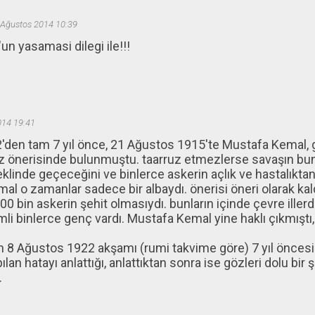
 Ağustos 2014 10:39
un yasamasi dilegi ile!!!
014 19:41
den tam 7 yıl önce, 21 Ağustos 1915'te Mustafa Kemal, 
z önerisinde bulunmuştu. taarruz etmezlerse savaşın bu
eklinde geçeceğini ve binlerce askerin açlık ve hastalıktan
al o zamanlar sadece bir albaydı. önerisi öneri olarak kal
100 bin askerin şehit olmasıydı. bunların içinde çevre ille
imli binlerce genç vardı. Mustafa Kemal yine haklı çıkmıştı
 8 Ağustos 1922 akşamı (rumi takvime göre) 7 yıl öncesin
lan hatayı anlattığı, anlattıktan sonra ise gözleri dolu bir 
.