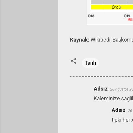
Kaynak:
Wikipedi, Başkomu
Tarih
Adsız
26 Ağustos 2
Y
Kaleminize saglik
o
r
Adsız
26
u
tıpkı her 
m
l