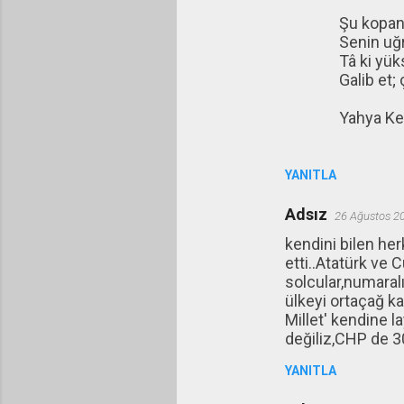
Şu kopan 
Senin uğr
Tâ ki yü
Galib et;
Yahya Ke
YANITLA
Adsız
26 Ağustos 2
kendini bilen herk
etti..Atatürk ve 
solcular,numaralı
ülkeyi ortaçağ ka
Millet' kendine l
değiliz,CHP de 3
YANITLA