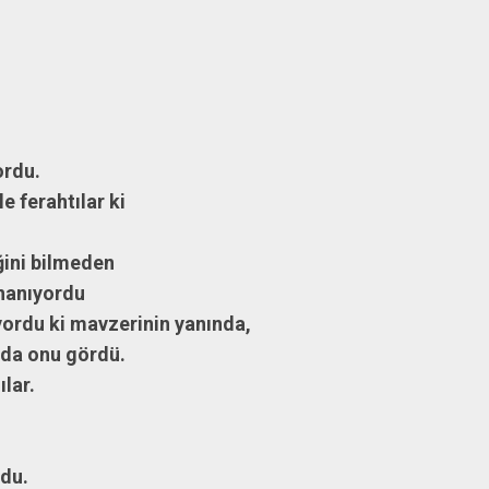
du.
yle ferahtılar ki
ğini bilmeden
nanıyordu
uyordu ki mavzerinin yanında,
nda onu gördü.
lar.
rdu.