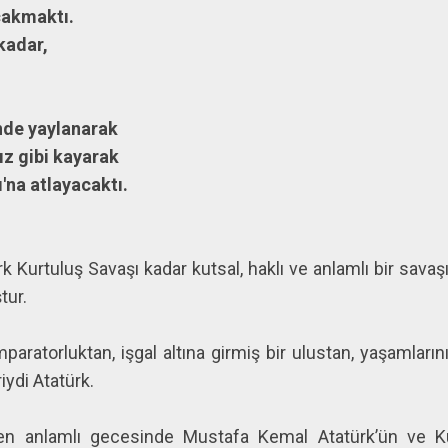
çakmaktı.
kadar,
nde yaylanarak
dız gibi kayarak
na atlayacaktı.
 Kurtuluş Savaşı kadar kutsal, haklı ve anlamlı bir sava
ştur.
mparatorluktan, işgal altına girmiş bir ulustan, yaşamları
iydi Atatürk.
en anlamlı gecesinde Mustafa Kemal Atatürk’ün ve K