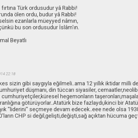
fırtına Türk ordusudur yâ Rabbi!
unda ölen ordu, budur yâ Rabbi!
kselsin ezanlarla müeyyed nâmın,
 çünkü bu son ordusudur İslâm'ın.
mal Beyatlı
014 22:18
es sizin gibi saygıyla eğilmeli..ama 12 yıllık iktidar milli d
Cumhuriyet düşmanı, din tüccarı siyasiler, cemaatler,neoli
 cumhuriyetçiler,küresel hegemonların taşeronları,maşalar
ranlığına götürüyorlar..Atatürk bize fazlaydı,ikinci bir Ata
ayık ''liderini'' seçmeye devam edecek..eee nede olsa 1930
0'ların CHP si değil,gelişti,değişti,sağ açıktan hücuma ge