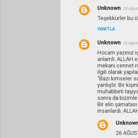
Unknown
26 Ağust
Teşekkürler bu ö
YANITLA
Unknown
26 Ağust
Hocam yazınız iç
anlamlı. ALLAH e
mekanı cennet ru
ilgili olarak yap
"Bazı kimseler s
yanlıştır. Bir ki
muhabbeti taşıya
sonra da bizimle
Bir elin şamatası
insanlardı. ALLAH
Unknow
26 AĞUS