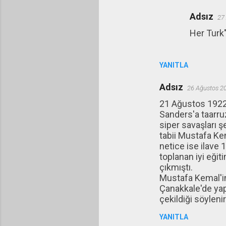
a
Adsız
27
r
Her Turk"
YANITLA
Adsız
26 Ağustos 2
21 Ağustos 1922'
Sanders'a taarru
siper savaşları ş
tabii Mustafa Kem
netice ise ilave 
toplanan iyi eğit
çıkmıştı.
Mustafa Kemal'in
Çanakkale'de yapı
çekildiği söylenir
YANITLA