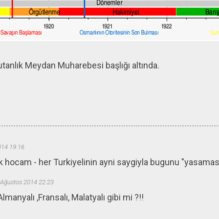
tanlık Meydan Muharebesi başlığı altında.
014 19:16
 hocam - her Turkiyelinin ayni saygiyla bugunu "yasamasi" 
 Ağustos 2014 22:23
Almanyalı ,Fransalı, Malatyalı gibi mi ?!!