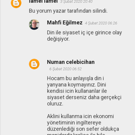
lamel lamel
3 Şubat 2020 20:40
Bu yorum yazar tarafından silindi.
Mahfi Eğilmez
4 Şubat 2020 06:26
Din ile siyaset iç içe girince olay
değişiyor.
Numan celebicihan
6 Şubat 2020 06:52
Hocam bu anlayışla din i
yanyana koymayınız. Dini
kendisi icin kullananlar ile
siyaset derseniz daha gerçekçi
oluruz.
Aklini kullanma icin ekonomi
yönetiminin ingiltereye
düzenlediği son sefer oldukça