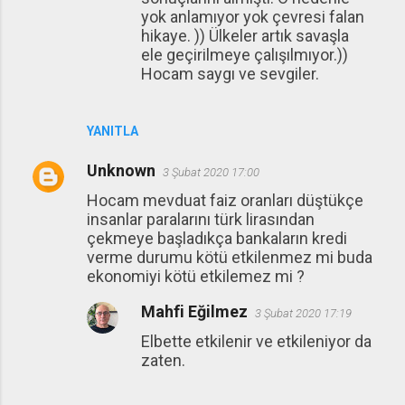
yok anlamıyor yok çevresi falan
hikaye. )) Ülkeler artık savaşla
ele geçirilmeye çalışılmıyor.))
Hocam saygı ve sevgiler.
YANITLA
Unknown
3 Şubat 2020 17:00
Hocam mevduat faiz oranları düştükçe
insanlar paralarını türk lirasından
çekmeye başladıkça bankaların kredi
verme durumu kötü etkilenmez mi buda
ekonomiyi kötü etkilemez mi ?
Mahfi Eğilmez
3 Şubat 2020 17:19
Elbette etkilenir ve etkileniyor da
zaten.