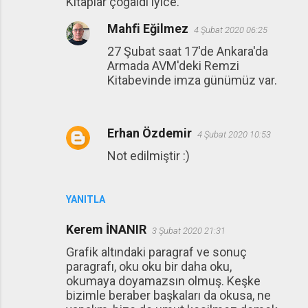
Kitaplar çoğaldı iyice.
Mahfi Eğilmez
4 Şubat 2020 06:25
27 Şubat saat 17'de Ankara'da
Armada AVM'deki Remzi
Kitabevinde imza günümüz var.
Erhan Özdemir
4 Şubat 2020 10:53
Not edilmiştir :)
YANITLA
Kerem İNANIR
3 Şubat 2020 21:31
Grafik altındaki paragraf ve sonuç
paragrafı, oku oku bir daha oku,
okumaya doyamazsın olmuş. Keşke
bizimle beraber başkaları da okusa, ne