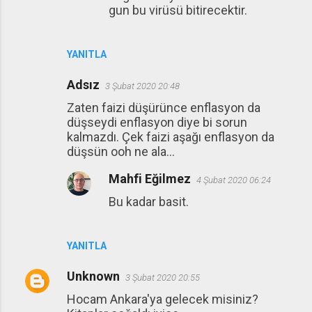
gun bu virüsü bitirecektir.
YANITLA
Adsız
3 Şubat 2020 20:48
Zaten faizi düşürünce enflasyon da
düşseydi enflasyon diye bi sorun
kalmazdı. Çek faizi aşağı enflasyon da
düşsün ooh ne ala...
Mahfi Eğilmez
4 Şubat 2020 06:24
Bu kadar basit.
YANITLA
Unknown
3 Şubat 2020 20:55
Hocam Ankara'ya gelecek misiniz?