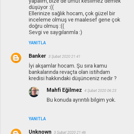
yapalım, bize de umut kesilmez demek
düşüyor :((
Ellerinize sağlık hocam, çok güzel bir
inceleme olmuş ve maalesef gene çok
doğru olmuş :((
Sevgi ve saygılarımla :)
YANITLA
Banker
3 Şubat 2020 21:41
İyi akşamlar hocam. Şu sıra kamu
bankalarında revaçta olan istihdam
kredisi hakkındaki düşünceniz nedir ?
Mahfi Eğilmez
4 Şubat 2020 06:23
Bu konuda ayrıntılı bilgim yok.
YANITLA
Unknown
3 Şubat 2020 21:46