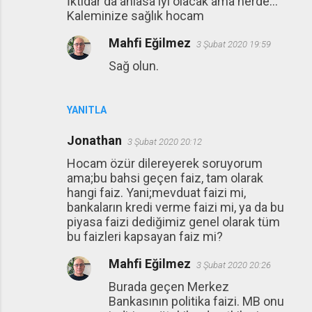
İktidar da anlasa iyi olacak ama nerde...
Kaleminize sağlık hocam
Mahfi Eğilmez
3 Şubat 2020 19:59
Sağ olun.
YANITLA
Jonathan
3 Şubat 2020 20:12
Hocam özür dilereyerek soruyorum
ama;bu bahsi geçen faiz, tam olarak
hangi faiz. Yani;mevduat faizi mi,
bankaların kredi verme faizi mi, ya da bu
piyasa faizi dediğimiz genel olarak tüm
bu faizleri kapsayan faiz mi?
Mahfi Eğilmez
3 Şubat 2020 20:26
Burada geçen Merkez
Bankasının politika faizi. MB onu