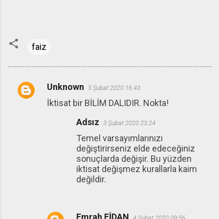
faiz
Unknown
3 Şubat 2020 16:43
Y
İktisat bir BİLİM DALIDIR. Nokta!
o
r
Adsız
3 Şubat 2020 23:24
u
Temel varsayımlarınızı
m
değiştirirseniz elde edeceğiniz
sonuçlarda değişir. Bu yüzden
l
iktisat değişmez kurallarla kaim
a
değildir.
r
Emrah FİDAN
4 Şubat 2020 09:56