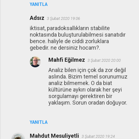
YANITLA
Adsız
3 Şubat 2020 19:06
iktisat, paradoksallıkların stabilite
noktasında buluşturulabilmesi sanatıdır
bence. haliyle de ciddi zorluklara
gebedir. ne dersiniz hocam?.
Mahfi Eğilmez
3 Şubat 2020 20:00
Analiz bilen için çok da zor değil
aslında. Bizim temel sorunumuz
analiz bilmemek. O da biat
kültürüne aykırı olarak her şeyi
sorgulamayı gerektiren bir
yaklaşım. Sorun oradan doğuyor.
YANITLA
Mahdut Mesuliyetli
3 Şubat 2020 19:24