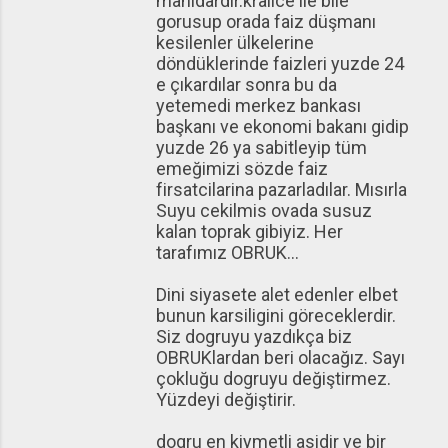
manidardir.kralice ile bile
gorusup orada faiz düşmanı
kesilenler ülkelerine
döndüklerinde faizleri yuzde 24
e çıkardılar sonra bu da
yetemedi merkez bankası
başkanı ve ekonomi bakanı gidip
yuzde 26 ya sabitleyip tüm
emeğimizi sözde faiz
firsatcilarina pazarladılar. Mısırla
Suyu cekilmis ovada susuz
kalan toprak gibiyiz. Her
tarafımız OBRUK...
Dini siyasete alet edenler elbet
bunun karsiligini göreceklerdir.
Siz dogruyu yazdıkça biz
OBRUKlardan beri olacağız. Sayı
çokluğu dogruyu değiştirmez.
Yüzdeyi değiştirir.
dogru en kiymetli asidir ve bir