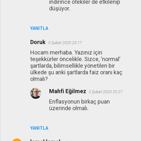
indirince ötekiler de etkilenip
düşüyor.
YANITLA
Doruk
3 Şubat 2020 20:17
Hocam merhaba. Yazınız için
teşekkürler öncelikle. Sizce, ‘normal’
şartlarda, bilimsellikle yönetilen bir
ülkede şu anki şartlarda faiz oranı kaç
olmalı?
Mahfi Eğilmez
3 Şubat 2020 20:27
Enflasyonun birkaç puan
üzerinde olmalı.
YANITLA