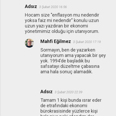
Adsız
3 Şubat 2020 16:56
Hocam size "enflasyon mu nedendir
yoksa faiz mi nedendir" konulu uzun
uzun yazı yazdıran bir ekonomi
yönetimimiz olduğu için utanıyorum.
Mahfi Eğilmez
3 Şubat 2020 17:19
Sormayın, ben de yazarken
utanıyorum ama yapacak bir şey
yok. 1994'de başladık bu
safsatayı düzeltme çabasına
ama hala sonuç alamadık.
Adsız
3 Şubat 2020 22:39
Tamam 1 kişi bunda ısrar eder
de etrafındaki ekonomi
bürokrasisinde yüzlerce kişi