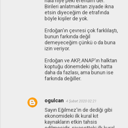
hala niye peki efendim der.
Birileri anlatmaktan ziyade ikna
etsin diyeceğim de etrafında
böyle kişiler de yok.
Erdoğan'ın çevresi çok farklılaştı,
bunun farkında değil
demeyeceğim çünkü o da buna
izin veriyor.
Erdoğan ve AKP, ANAP'ın halktan
koptuğu dönemdeki gibi, hatta
daha da fazlası, ama bunun ise
farkında değiller.
ogulcan
4 Şubat 2020 02:21
Sayın Eğilmez'in de dediği gibi
ekonomideki ilk kural kıt
kaynakların etkin tahsis
edilmesidir. siyasetteki ilk kural