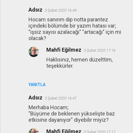
Adsız
3 Şubat 2020 16:44
Hocam sanırım dip notta parantez
içindeki bölümde bir yazım hatası var;
"işsiz sayısı azalacağı" "artacağı" için mi
olacak?
Mahfi Eğilmez
3 Şubat 2020 17:16
Haklısınız, hemen düzelttim,
teşekkürler.
YANITLA
Adsız
3 Şubat 2020 16:47
Merhaba Hocam;
"Büyüme de beklenen yükselişte baz
etkisine dayanıyor" diyebilir miyiz?
Mahfi Eğilmez
3 Şubat 2020 17:17