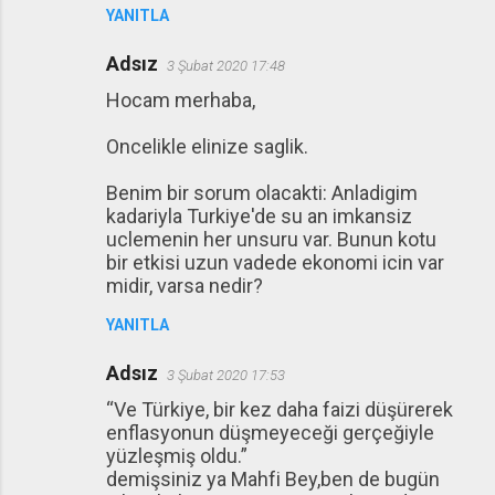
YANITLA
Adsız
3 Şubat 2020 17:48
Hocam merhaba,
Oncelikle elinize saglik.
Benim bir sorum olacakti: Anladigim
kadariyla Turkiye'de su an imkansiz
uclemenin her unsuru var. Bunun kotu
bir etkisi uzun vadede ekonomi icin var
midir, varsa nedir?
YANITLA
Adsız
3 Şubat 2020 17:53
“Ve Türkiye, bir kez daha faizi düşürerek
enflasyonun düşmeyeceği gerçeğiyle
yüzleşmiş oldu.”
demişsiniz ya Mahfi Bey,ben de bugün