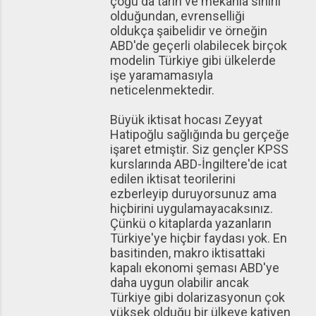
çoğu da tarih ve mekanla sınırlı
olduğundan, evrenselliği
oldukça şaibelidir ve örneğin
ABD'de geçerli olabilecek birçok
modelin Türkiye gibi ülkelerde
işe yaramamasıyla
neticelenmektedir.
Büyük iktisat hocası Zeyyat
Hatipoğlu sağlığında bu gerçeğe
işaret etmiştir. Siz gençler KPSS
kurslarında ABD-İngiltere'de icat
edilen iktisat teorilerini
ezberleyip duruyorsunuz ama
hiçbirini uygulamayacaksınız.
Çünkü o kitaplarda yazanların
Türkiye'ye hiçbir faydası yok. En
basitinden, makro iktisattaki
kapalı ekonomi şeması ABD'ye
daha uygun olabilir ancak
Türkiye gibi dolarizasyonun çok
yüksek olduğu bir ülkeye katiyen