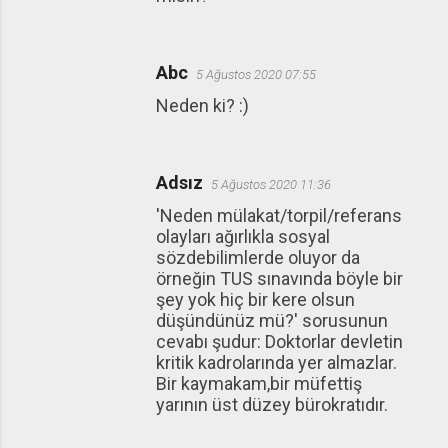
Abc
5 Ağustos 2020 07:55
Neden ki? :)
Adsız
5 Ağustos 2020 11:36
'Neden mülakat/torpil/referans
olayları ağırlıkla sosyal
sözdebilimlerde oluyor da
örneğin TUS sınavında böyle bir
şey yok hiç bir kere olsun
düşündünüz mü?' sorusunun
cevabı şudur: Doktorlar devletin
kritik kadrolarında yer almazlar.
Bir kaymakam,bir müfettiş
yarının üst düzey bürokratıdır.