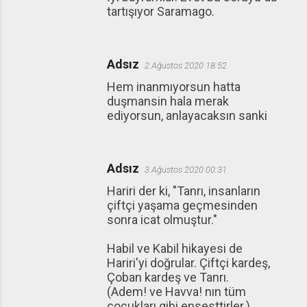
tartışıyor Saramago.
Adsız
2 Ağustos 2020 18:52
Hem inanmıyorsun hatta
duşmansin hala merak
ediyorsun, anlayacaksın sanki
Adsız
3 Ağustos 2020 00:31
Hariri der ki, "Tanrı, insanların
çiftçi yaşama geçmesinden
sonra icat olmuştur."
Habil ve Kabil hikayesi de
Hariri'yi doğrular. Çiftçi kardeş,
Çoban kardeş ve Tanrı.
(Adem! ve Havva! nın tüm
çocukları gibi ensesttirler.)