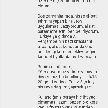
üzerine hiç zararına yatmamış
oldum.
Boş zamanlarımda, hisse al-sat
tahmini yapan bir Pyton
uygulaması yazıyordum, al sat
parametrelerini ben belirliyorum.
Türkiye ye gidince Ali
Perşembe'nin bazı kitaplarını
alıcam, al sat konusunda onun
belirlediği kriterleri ekliyeceğim,
tarihsel fiyatlarda test yapıcam.
Benim düşüncem;
Eğer duygusuz yatırım yapayım
diyorsanız, bu kurallar yıllık %15-
20 getiri veriyor. En az 5 çok iyi
hisseye dağılım yapmak şart.
Kullandığınız paraya hiç ihtiyaç
olmaması lazım, bazen 5-6 kere
yanlış fiyattan giriş yüzünden