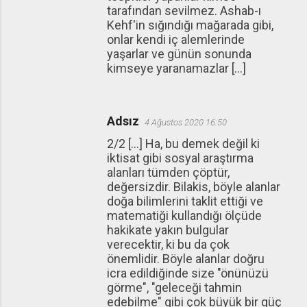
tarafından sevilmez. Ashab-ı
Kehf'in sığındığı mağarada gibi,
onlar kendi iç alemlerinde
yaşarlar ve günün sonunda
kimseye yaranamazlar [...]
Adsız
4 Ağustos 2020 16:50
2/2 [...] Ha, bu demek değil ki
iktisat gibi sosyal araştırma
alanları tümden çöptür,
değersizdir. Bilakis, böyle alanlar
doğa bilimlerini taklit ettiği ve
matematiği kullandığı ölçüde
hakikate yakın bulgular
verecektir, ki bu da çok
önemlidir. Böyle alanlar doğru
icra edildiğinde size "önünüzü
görme", "geleceği tahmin
edebilme" gibi çok büyük bir güç