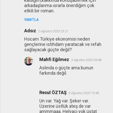
kaldığım,kakkında konuşabilmek için
arkadaşlarıma ısrarla önerdiğim çok
etkili bir roman.
YANITLA
Adsız
2 Ağustos 2020 23:21
Hocam Türkiye ekonomisi neden
gençlerine istihdam yaratacak ve refah
sağlayacak güçte değil?
Mahfi Eğilmez
3 Ağustos 2020 09:48
Aslında o güçte ama bunun
farkında değil.
Resul ÖZTAŞ
3 Ağustos 2020 10:48
Un var. Yağ var. Şeker var.
Üzerine üstlük ateş de var
ammmaaa. Helvacı yok üstat