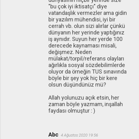
"bu çok iyi iktisatçı" diye
vatandaşlık vermezler ama gidin
bir yazılım mühendisi, iyi bir
cerrah vb. olun sizi alırlar çünkü
dünyanın her yerinde yaptığınız
iş aynıdır. Suyun her yerde 100
derecede kaynaması misali,
değişmez. Neden
mülakat/torpil/referans olayları
ağırlıkla sosyal sözdebilimlerde
oluyor da örneğin TUS sınavında
böyle bir şey yok hiç bir kere
olsun düşündünüz mü?
Allah yolunuzu açık etsin, her
zaman böyle yazmam, inşallah
faydası olmuştur : )
Abc
4 Ağustos 2020 19:56