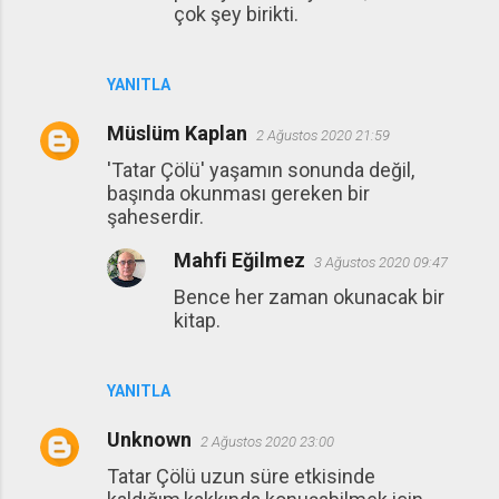
çok şey birikti.
YANITLA
Müslüm Kaplan
2 Ağustos 2020 21:59
'Tatar Çölü' yaşamın sonunda değil,
başında okunması gereken bir
şaheserdir.
Mahfi Eğilmez
3 Ağustos 2020 09:47
Bence her zaman okunacak bir
kitap.
YANITLA
Unknown
2 Ağustos 2020 23:00
Tatar Çölü uzun süre etkisinde