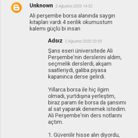
Unknown
2 Ağustos 2020 14:52
Ali perşembe borsa alanında saygın
kıtapları vardı 4 serilik okumustum
kalemı güçlü bi insan
Adsız
2 Ağustos 2020 23:55
Şans eseri üniversitede Ali
Perşembe'nin derslerini aldım,
seçmelik derslerdi, akşam
saatleriydi, galiba piyasa
kapanınca derse gelirdi.
Yıllarca borsa ile hiç ilgim
olmadı, yurtdışına yerleştim,
biraz param ile borsa da şansımı
al sat yaparak denemek istedim.
Ali Perşembe'nin ders notlarını
açtım.
1. Güvenilir hisse alın diyordu,