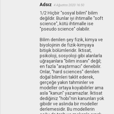
Adsız
4 Ağustos 2020 16:50
1/2 Hiçbir "sosyal bilim" bilim
değildir. Bunlar iyi ihtimalle "soft
science", kötü ihtimalle ise
"pseudo science" olabilir.
Bilim denilen şey fizik, kimya ve
biyolojinin de fizik-kimyaya
bitişik bölümleridir. İktisat,
psikoloji, sosyoloji gibi alanlarla
uğraşanlara "bilim insanı" değil;
en fazla "araştırmacı" denebilir.
Onlar, "hard sciences" denilen
doğal bilimleri taklit ederek,
gerçeğe yakın tahminler ve
modeller ortaya koyabilirler ama
asla "kanun" yazamazlar. İktisat
dediğiniz "hobi"nin kanunları yok
gibidir ve aslında bir modeller
derlemesidir. Bu modellerin