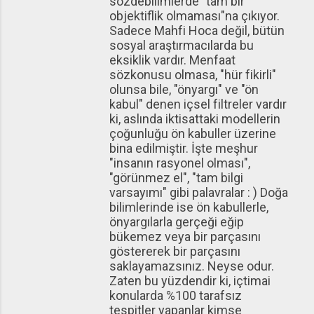
sözdebilimlerde "tam bir
objektiflik olmaması"na çıkıyor.
Sadece Mahfi Hoca değil, bütün
sosyal araştırmacılarda bu
eksiklik vardır. Menfaat
sözkonusu olmasa, "hür fikirli"
olunsa bile, "önyargı" ve "ön
kabul" denen içsel filtreler vardır
ki, aslında iktisattaki modellerin
çoğunluğu ön kabuller üzerine
bina edilmiştir. İşte meşhur
"insanın rasyonel olması",
"görünmez el", "tam bilgi
varsayımı" gibi palavralar : ) Doğa
bilimlerinde ise ön kabullerle,
önyargılarla gerçeği eğip
bükemez veya bir parçasını
göstererek bir parçasını
saklayamazsınız. Neyse odur.
Zaten bu yüzdendir ki, içtimai
konularda %100 tarafsız
tespitler yapanlar kimse