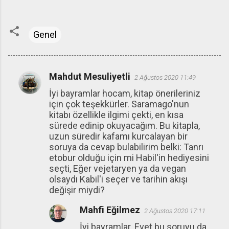
Genel
Mahdut Mesuliyetli
2 Ağustos 2020 11:49
Y
İyi bayramlar hocam, kitap önerileriniz
o
için çok teşekkürler. Saramago'nun
r
kitabı özellikle ilgimi çekti, en kısa
u
sürede edinip okuyacağım. Bu kitapla,
uzun süredir kafamı kurcalayan bir
m
soruya da cevap bulabilirim belki: Tanrı
l
etobur olduğu için mi Habil'in hediyesini
a
seçti, Eğer vejetaryen ya da vegan
olsaydı Kabil'i seçer ve tarihin akışı
r
değişir miydi?
Mahfi Eğilmez
2 Ağustos 2020 17:11
İyi bayramlar. Evet bu soruyu da