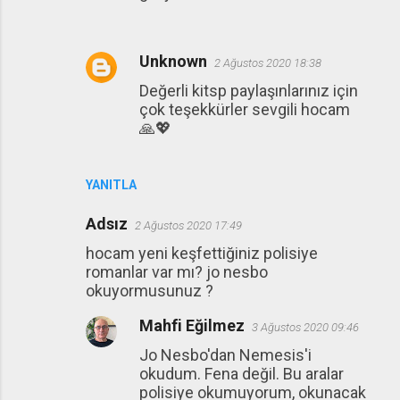
Unknown
2 Ağustos 2020 18:38
Değerli kitsp paylaşınlarınız için
çok teşekkürler sevgili hocam
🙏💖
YANITLA
Adsız
2 Ağustos 2020 17:49
hocam yeni keşfettiğiniz polisiye
romanlar var mı? jo nesbo
okuyormusunuz ?
Mahfi Eğilmez
3 Ağustos 2020 09:46
Jo Nesbo'dan Nemesis'i
okudum. Fena değil. Bu aralar
polisiye okumuyorum, okunacak