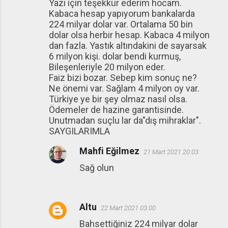
Yazı için teşekkür ederim hocam.
Kabaca hesap yapıyorum bankalarda
224 milyar dolar var. Ortalama 50 bin
dolar olsa herbir hesap. Kabaca 4 milyon
dan fazla. Yastık altındakini de sayarsak
6 milyon kişi. dolar bendi kurmuş,
Bileşenleriyle 20 milyon eder.
Faiz bizi bozar. Sebep kim sonuç ne?
Ne önemi var. Sağlam 4 milyon oy var.
Türkiye ye bir şey olmaz nasıl olsa.
Ödemeler de hazine garantisinde.
Unutmadan suçlu lar da"dış mihraklar".
SAYGILARIMLA
Mahfi Eğilmez
21 Mart 2021 20:03
Sağ olun
Altu
22 Mart 2021 03:00
Bahsettiğiniz 224 milyar dolar