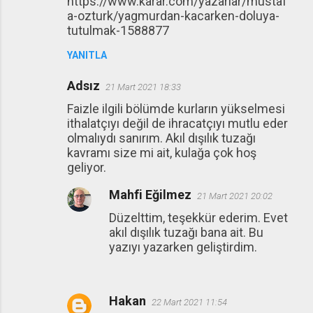
https://www.karar.com/yazarlar/mustaf
a-ozturk/yagmurdan-kacarken-doluya-
tutulmak-1588877
YANITLA
Adsız
21 Mart 2021 18:33
Faizle ilgili bölümde kurların yükselmesi
ithalatçıyı değil de ihracatçıyı mutlu eder
olmalıydı sanırım. Akıl dışılık tuzağı
kavramı size mi ait, kulağa çok hoş
geliyor.
Mahfi Eğilmez
21 Mart 2021 20:02
Düzelttim, teşekkür ederim. Evet
akıl dışılık tuzağı bana ait. Bu
yazıyı yazarken geliştirdim.
Hakan
22 Mart 2021 11:54