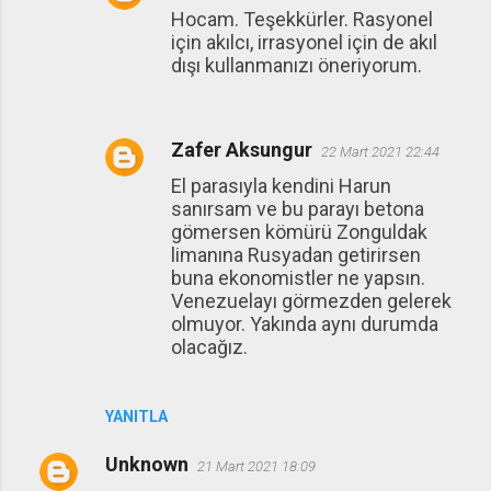
m
Hocam. Teşekkürler. Rasyonel
için akılcı, irrasyonel için de akıl
l
dışı kullanmanızı öneriyorum.
a
r
Zafer Aksungur
22 Mart 2021 22:44
El parasıyla kendini Harun
sanırsam ve bu parayı betona
gömersen kömürü Zonguldak
limanına Rusyadan getirirsen
buna ekonomistler ne yapsın.
Venezuelayı görmezden gelerek
olmuyor. Yakında aynı durumda
olacağız.
YANITLA
Unknown
21 Mart 2021 18:09