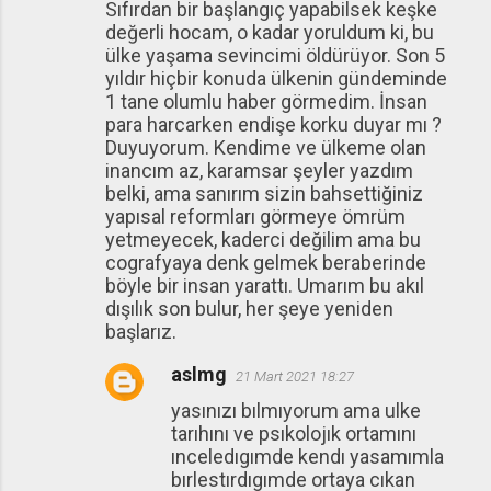
Sıfırdan bir başlangıç yapabilsek keşke
değerli hocam, o kadar yoruldum ki, bu
ülke yaşama sevincimi öldürüyor. Son 5
yıldır hiçbir konuda ülkenin gündeminde
1 tane olumlu haber görmedim. İnsan
para harcarken endişe korku duyar mı ?
Duyuyorum. Kendime ve ülkeme olan
inancım az, karamsar şeyler yazdım
belki, ama sanırım sizin bahsettiğiniz
yapısal reformları görmeye ömrüm
yetmeyecek, kaderci değilim ama bu
cografyaya denk gelmek beraberinde
böyle bir insan yarattı. Umarım bu akıl
dışılık son bulur, her şeye yeniden
başlarız.
aslmg
21 Mart 2021 18:27
yasınızı bılmıyorum ama ulke
tarıhını ve psıkolojık ortamını
ınceledıgımde kendı yasamımla
bırlestırdıgımde ortaya cıkan