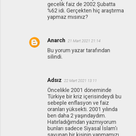
gecelik faiz de 2002 Şubatta
%62 idi. Gerçekten hiç araştırma
yapmaz mısınız?
Anarch
21 Mart 2021 21:14
Bu yorum yazar tarafından
silindi.
Adsız
22 Mart 2021 13:11
Öncelikle 2001 döneminde
Türkiye bir kriz içerisindeydi bu
sebeple enflasyon ve faiz
oranları yüksekti. 2001 yılında
ben daha 2 yaşındaydım.
Hatırladığımdan yazmıyorum
bunları sadece Siyasal İslam'ı
savunan bir kişinin yapmamızı