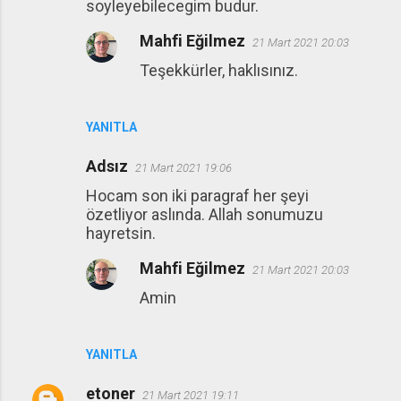
soyleyebilecegim budur.
Mahfi Eğilmez
21 Mart 2021 20:03
Teşekkürler, haklısınız.
YANITLA
Adsız
21 Mart 2021 19:06
Hocam son iki paragraf her şeyi
özetliyor aslında. Allah sonumuzu
hayretsin.
Mahfi Eğilmez
21 Mart 2021 20:03
Amin
YANITLA
etoner
21 Mart 2021 19:11