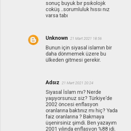
sonuç buyuk bır psıkolojık
coküş ..sorumluluk hıssı nız
varsa tabı
Unknown
21 Mart 2021 18:56
Bunun için siyasal islamın bir
daha dönmemek üzere bu
ülkeden gitmesi gerekir.
Adsız
21 Mart 2021 20:24
Siyasal İslam mı? Nerde
yaşıyorsunuz siz? Türkiye'de
2002 öncesi enflasyon
oranlarına baktınız mı hiç? Yada
faiz oranlarına ? Bakmaya
üşenirsiniz şimdi. Ben yazayım
2001 yılında enflasyon %88 idi.