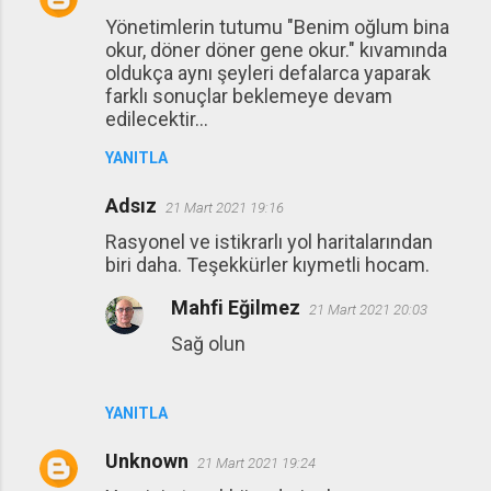
Yönetimlerin tutumu "Benim oğlum bina
okur, döner döner gene okur." kıvamında
oldukça aynı şeyleri defalarca yaparak
farklı sonuçlar beklemeye devam
edilecektir...
YANITLA
Adsız
21 Mart 2021 19:16
Rasyonel ve istikrarlı yol haritalarından
biri daha. Teşekkürler kıymetli hocam.
Mahfi Eğilmez
21 Mart 2021 20:03
Sağ olun
YANITLA
Unknown
21 Mart 2021 19:24