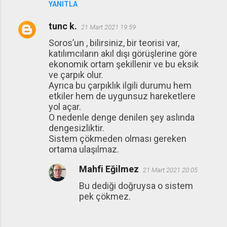
YANITLA
tunc k.
21 Mart 2021 19:59
Soros’un , bilirsiniz, bir teorisi var,
katılımcıların akıl dışı görüşlerine göre
ekonomik ortam şekillenir ve bu eksik
ve çarpık olur.
Ayrıca bu çarpıklık ilgili durumu hem
etkiler hem de uygunsuz hareketlere
yol açar.
O nedenle denge denilen şey aslında
dengesizliktir.
Sistem çökmeden olması gereken
ortama ulaşılmaz.
Mahfi Eğilmez
21 Mart 2021 20:05
Bu dediği doğruysa o sistem
pek çökmez.