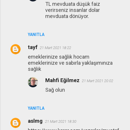
TL mevduata düşük faiz
verirseniz insanlar dolar
mevduata dönüyor.
YANITLA
tayf
21 Mart 2021 18:22
emeklerinize sağlık hocam
emeklerinize ve sabırla yaklaşımınıza
sağlık
Mahfi Eğilmez
21 Mart 2021 20:02
Sağ olun
YANITLA
aslmg
21 Mart 2021 18:30