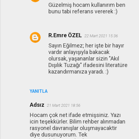
Güzelmiş hocam kullanırım ben
bunu tabi referans vererek :)
R.Emre ÖZEL
22 Mart 2021 15:36
Sayın Eğilmez; her işte bir hayır
vardır anlayışıyla bakacak
olursak, yaşananlar sizin "Akıl
Dışılık Tuzağı" ifadesini literatüre
kazandırmanıza yaradı. :)
YANITLA
Adsız
21 Mart 2021 18:56
Hocam çok net ifade etmişsiniz. Yazı
icin teşekkürler. Bilim rehber alınmadan
rasyonel davranışlar oluşmayacaktir
diye dusunuyorum. Tek