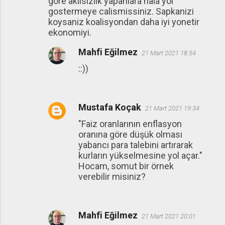
gore akilsizlik yapanlara hala yol
gostermeye calismissiniz. Sapkanizi
koysaniz koalisyondan daha iyi yonetir
ekonomiyi.
Mahfi Eğilmez
21 Mart 2021 18:54
::))
Mustafa Koçak
21 Mart 2021 19:34
"Faiz oranlarının enflasyon
oranına göre düşük olması
yabancı para talebini artırarak
kurların yükselmesine yol açar."
Hocam, somut bir örnek
verebilir misiniz?
Mahfi Eğilmez
21 Mart 2021 20:01