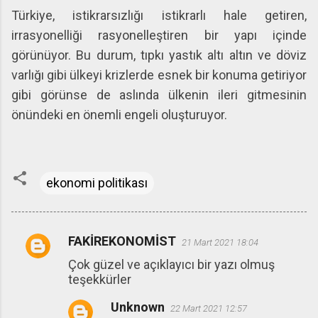
Türkiye, istikrarsızlığı istikrarlı hale getiren,
irrasyonelliği rasyonelleştiren bir yapı içinde
görünüyor. Bu durum, tıpkı yastık altı altın ve döviz
varlığı gibi ülkeyi krizlerde esnek bir konuma getiriyor
gibi görünse de aslında ülkenin ileri gitmesinin
önündeki en önemli engeli oluşturuyor.
ekonomi politikası
FAKİREKONOMİST
21 Mart 2021 18:04
Y
Çok güzel ve açıklayıcı bir yazı olmuş
o
teşekkürler
r
Unknown
u
22 Mart 2021 12:57