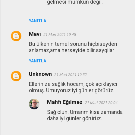
gelmesi mümkün değil.
YANITLA
Mavi
21 Mart 2021 19:45
Bu ülkenin temel sorunu hiçbiseyden
anlamaz,ama herseyide bilir.saygilar
YANITLA
Unknown
21 Mart 2021 19:52
Ellerinize sağlık hocam, çok açıklayıcı
olmuş. Umuyoruz iyi günler görürüz.
Mahfi Eğilmez
21 Mart 2021 20:04
Sağ olun. Umarım kısa zamanda
daha iyi günler görürüz.