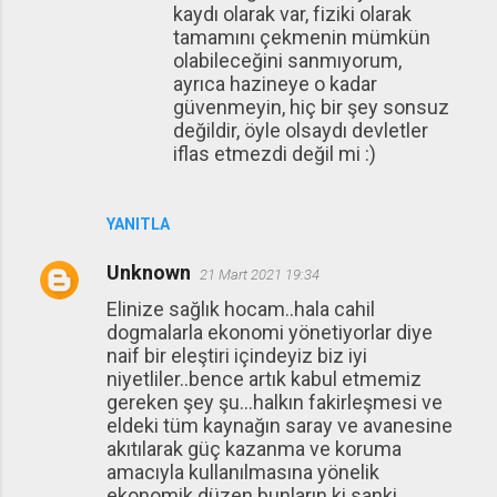
kaydı olarak var, fiziki olarak
tamamını çekmenin mümkün
olabileceğini sanmıyorum,
ayrıca hazineye o kadar
güvenmeyin, hiç bir şey sonsuz
değildir, öyle olsaydı devletler
iflas etmezdi değil mi :)
YANITLA
Unknown
21 Mart 2021 19:34
Elinize sağlık hocam..hala cahil
dogmalarla ekonomi yönetiyorlar diye
naif bir eleştiri içindeyiz biz iyi
niyetliler..bence artık kabul etmemiz
gereken şey şu...halkın fakirleşmesi ve
eldeki tüm kaynağın saray ve avanesine
akıtılarak güç kazanma ve koruma
amacıyla kullanılmasına yönelik
ekonomik düzen bunların ki sanki....