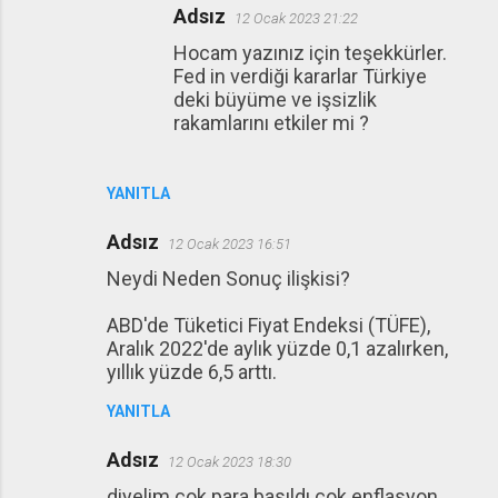
Adsız
12 Ocak 2023 21:22
Hocam yazınız için teşekkürler.
Fed in verdiği kararlar Türkiye
deki büyüme ve işsizlik
rakamlarını etkiler mi ?
YANITLA
Adsız
12 Ocak 2023 16:51
Neydi Neden Sonuç ilişkisi?
ABD'de Tüketici Fiyat Endeksi (TÜFE),
Aralık 2022'de aylık yüzde 0,1 azalırken,
yıllık yüzde 6,5 arttı.
YANITLA
Adsız
12 Ocak 2023 18:30
diyelim çok para basıldı çok enflasyon