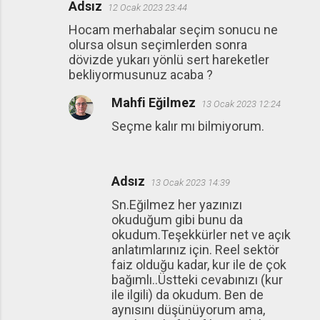
Adsız
12 Ocak 2023 23:44
Hocam merhabalar seçim sonucu ne
olursa olsun seçimlerden sonra
dövizde yukarı yönlü sert hareketler
bekliyormusunuz acaba ?
Mahfi Eğilmez
13 Ocak 2023 12:24
Seçme kalır mı bilmiyorum.
Adsız
13 Ocak 2023 14:39
Sn.Eğilmez her yazınızı
okuduğum gibi bunu da
okudum.Teşekkürler net ve açık
anlatımlarınız için. Reel sektör
faiz olduğu kadar, kur ile de çok
bağımlı..Üstteki cevabınızı (kur
ile ilgili) da okudum. Ben de
aynısını düşünüyorum ama,