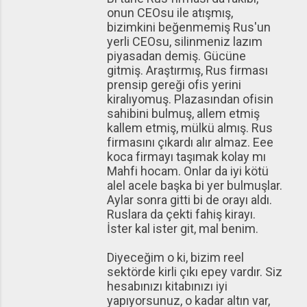
onun CEOsu ile atışmış,
bizimkini beğenmemiş Rus'un
yerli CEOsu, silinmeniz lazım
piyasadan demiş. Gücüne
gitmiş. Araştırmış, Rus firması
prensip gereği ofis yerini
kiralıyomuş. Plazasından ofisin
sahibini bulmuş, allem etmiş
kallem etmiş, mülkü almış. Rus
firmasını çıkardı alır almaz. Eee
koca firmayı taşımak kolay mı
Mahfi hocam. Onlar da iyi kötü
alel acele başka bi yer bulmuşlar.
Aylar sonra gitti bi de orayı aldı.
Ruslara da çekti fahiş kirayı.
İster kal ister git, mal benim.
Diyeceğim o ki, bizim reel
sektörde kirli çıkı epey vardır. Siz
hesabınızı kitabınızı iyi
yapıyorsunuz, o kadar altın var,