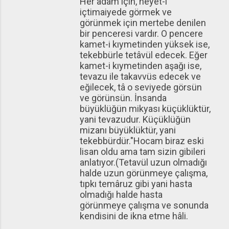
Her adam için, heyet-i
içtimaiyede görmek ve
görünmek için mertebe denilen
bir penceresi vardır. O pencere
kamet-i kıymetinden yüksek ise,
tekebbürle tetâvül edecek. Eğer
kamet-i kıymetinden aşağı ise,
tevazu ile takavvüs edecek ve
eğilecek, tâ o seviyede görsün
ve görünsün. İnsanda
büyüklüğün mikyası küçüklüktür,
yani tevazudur. Küçüklüğün
mizanı büyüklüktür, yani
tekebbürdür."Hocam biraz eski
lisan oldu ama tam sizin gibileri
anlatıyor.(Tetavül uzun olmadığı
halde uzun görünmeye çalışma,
tıpkı temâruz gibi yani hasta
olmadığı halde hasta
görünmeye çalışma ve sonunda
kendisini de ikna etme hâli.