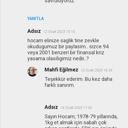
savruluyoruz.
YANITLA
Adsız
12 Ocak 2023 15:10
hocam elinize saglik tine zevkle
okudugumuz bir paylasim.. sizce 94
veya 2001 benzeri bir finansal kriz
yasama olasiligimiz nedir..?
Mahfi Eğilmez
12 Ocak 2023 16:34
Teşekkür ederim. Bu kez daha
farklı sanırım.
Adsız
16 Ocak 2023 11:00
Sayın Hocam; 1978-79 yıllarında,
1kg et almak için sabah çok