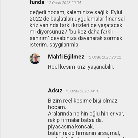
funda
12 Ocak 2023 20:04
değerli hocam, kaleminize sağlık. Eylül
2022 de başlatılan uygulamalar finansal
kriz yanında farklı krizleri de yaşatacak
mı diyorsunuz? "bu kez daha farklı
sanırım" cevabınıza dayanarak sormak
isterim. saygılarımla
Mahfi Eğilmez
12 Ocak 2023 20:22
Reel kesim krizi yaşanabilir.
Adsız
13 Ocak 2023 04:10
Bizim reel kesime bişi olmaz
hocam.
Aralarında ne hin oğlu hinler var,
rakip firmalar batsa da,
piyasasına konsak,
batan rakip firmanın arsa, mal,