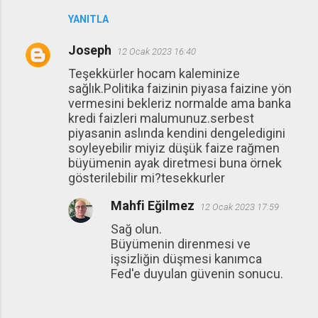
YANITLA
Joseph
12 Ocak 2023 16:40
Teşekkürler hocam kaleminize
sağlık.Politika faizinin piyasa faizine yön
vermesini bekleriz normalde ama banka
kredi faizleri malumunuz.serbest
piyasanin aslında kendini dengeledigini
soyleyebilir miyiz düşük faize rağmen
büyümenin ayak diretmesi buna örnek
gösterilebilir mi?tesekkurler
Mahfi Eğilmez
12 Ocak 2023 17:59
Sağ olun.
Büyümenin direnmesi ve
işsizliğin düşmesi kanımca
Fed'e duyulan güvenin sonucu.