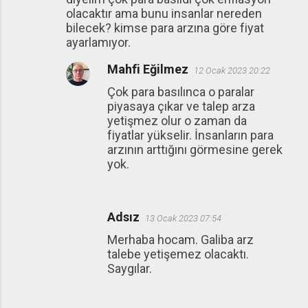
olacaktır ama bunu insanlar nereden
bilecek? kimse para arzına göre fiyat
ayarlamıyor.
Mahfi Eğilmez
12 Ocak 2023 20:22
Çok para basılınca o paralar
piyasaya çıkar ve talep arza
yetişmez olur o zaman da
fiyatlar yükselir. İnsanların para
arzının arttığını görmesine gerek
yok.
Adsız
13 Ocak 2023 07:54
Merhaba hocam. Galiba arz
talebe yetişemez olacaktı.
Saygılar.