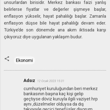
unsurlardan birisidir. Merkez bankası faizi yanlış
belirlerse fiyatlar ve değerler şişmeye başlar,
enflasyon yükselir, hayat pahalılığı başlar. Zamanla
enflasyon düşse bile hayat pahalılığı devam eder.
Türkiye’de son dönemde ana akım iktisada karşı
çıkıyoruz diye uygulanan yaklaşım budur.
Ekonomi
Adsız
12 Ocak 2023 15:01
Y
cumhuriyet kuruluğundan beri merkez
o
bankasının başına kaç kişi gelip
r
geçtıyse döviz kuruyla ilgili vaziyet hrp
u
aynı ,düzelmeler olduysa da dış
takvıyıyle geçiçi tenefüsler diyorum