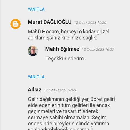
YANITLA
Murat DAĞLIOĞLU
12 Ocak 2023 15:20
Mahfi Hocam, herşeyi o kadar güzel
açıklamışsınız ki elinize sağlık.
Mahfi Eğilmez
12 Ocak 2023 16:37
Teşekkür ederim.
YANITLA
Adsız
12 Ocak 2023 16:03
Gelir dağılımının geldiği yer, ücret geliri
elde edenlerin tüm gelirleri ile ancak
geçinmeleri ve tasarruf ederek
sermaye sahibi olmamaları. Seçim
öncesinde bireylerin elinde yatırıma
yönlendirebilecekleri paranın