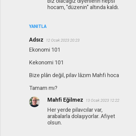
biz olacağız diyenlerin hepsi
hocam, "düzenin" altında kaldı.
YANITLA
Adsız
12 Ocak 2023 20:23
Ekonomi 101
Kekonomi 101
Bize plân değil, pilav lâzım Mahfi hoca
Tamam mı?
Mahfi Eğilmez
13 Ocak 2023 12:22
Her yerde pilavcılar var,
arabalarla dolaşıyorlar. Afiyet
olsun.