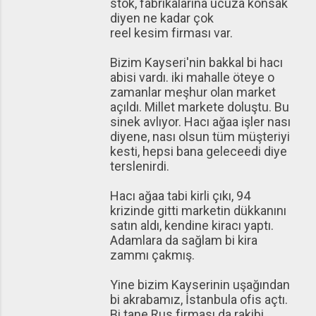
stok, fabrikalarına ucuza konsak
diyen ne kadar çok
reel kesim firması var.
Bizim Kayseri'nin bakkal bi hacı
abisi vardı. iki mahalle öteye o
zamanlar meşhur olan market
açıldı. Millet markete doluştu. Bu
sinek avlıyor. Hacı ağaa işler nası
diyene, nası olsun tüm müşteriyi
kesti, hepsi bana geleceedi diye
terslenirdi.
Hacı ağaa tabi kirli çıkı, 94
krizinde gitti marketin dükkanını
satın aldı, kendine kiracı yaptı.
Adamlara da sağlam bi kira
zammı çakmış.
Yine bizim Kayserinin uşağından
bi akrabamız, İstanbula ofis açtı.
Bi tane Rus firması da rakibi,