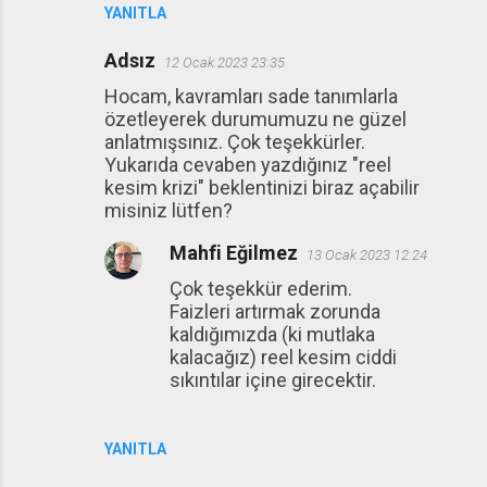
YANITLA
Adsız
12 Ocak 2023 23:35
Hocam, kavramları sade tanımlarla
özetleyerek durumumuzu ne güzel
anlatmışsınız. Çok teşekkürler.
Yukarıda cevaben yazdığınız "reel
kesim krizi" beklentinizi biraz açabilir
misiniz lütfen?
Mahfi Eğilmez
13 Ocak 2023 12:24
Çok teşekkür ederim.
Faizleri artırmak zorunda
kaldığımızda (ki mutlaka
kalacağız) reel kesim ciddi
sıkıntılar içine girecektir.
YANITLA