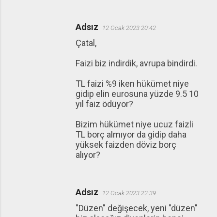
Adsız
12 Ocak 2023 20:42
Çatal,
Faizi biz indirdik, avrupa bindirdi.
TL faizi %9 iken hükümet niye
gidip elin eurosuna yüzde 9.5 10
yıl faiz ödüyor?
Bizim hükümet niye ucuz faizli
TL borç almıyor da gidip daha
yüksek faizden döviz borç
alıyor?
Adsız
12 Ocak 2023 22:39
"Düzen" değişecek, yeni "düzen"