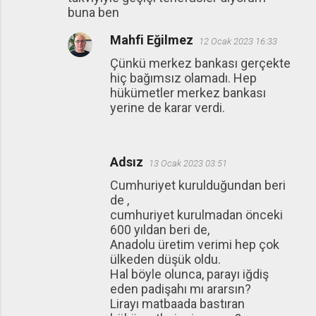
m
buna ben
l
Mahfi Eğilmez
a
12 Ocak 2023 16:33
r
Çünkü merkez bankası gerçekte
hiç bağımsız olamadı. Hep
hükümetler merkez bankası
yerine de karar verdi.
Adsız
13 Ocak 2023 03:51
Cumhuriyet kurulduğundan beri
de ,
cumhuriyet kurulmadan önceki
600 yıldan beri de,
Anadolu üretim verimi hep çok
ülkeden düşük oldu.
Hal böyle olunca, parayı iğdiş
eden padişahı mı ararsın?
Lirayı matbaada bastıran