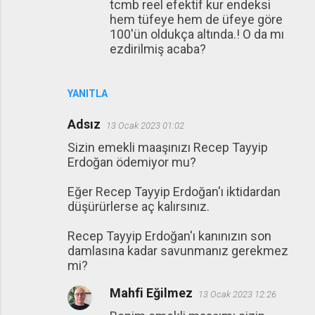
tcmb reel efektif kur endeksi
hem tüfeye hem de üfeye göre
100'ün oldukça altında.! O da mı
ezdirilmiş acaba?
YANITLA
Adsız
13 Ocak 2023 01:02
Sizin emekli maaşınızı Recep Tayyip
Erdoğan ödemiyor mu?
Eğer Recep Tayyip Erdoğan'ı iktidardan
düşürürlerse aç kalırsınız.
Recep Tayyip Erdoğan'ı kanınızın son
damlasına kadar savunmanız gerekmez
mi?
Mahfi Eğilmez
13 Ocak 2023 12:26