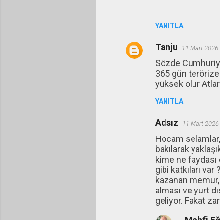
YANITLA
Tanju
11 Mart 2026 
Sözde Cumhuriyet
365 gün terörize 
yüksek olur Atların
YANITLA
Adsız
11 Mart 2026
Hocam selamlar, k
bakılarak yaklaş
kime ne faydası 
gibi katkıları v
kazanan memur, e
alması ve yurt dı
geliyor. Fakat za
Mahfi E