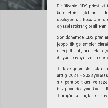
Bir ülkenin CDS primi iki t
küresel risk iştahındaki d
etkileyen dış koşulların örn
siyasal istikrar gibi ülkenin
Son dönemde CDS primlerin
jeopolitik gelişmeler olara
enerji ithalatçısı ülkeler aç
ihtiyacı büyüyor ve bu duru
Türkiye geçmişte çok daha 
arttığı 2021 – 2023 yılı a
sıkı para politikası ve re
baz puan dolayına kadar dü
Trump’ın son açıklamalarıyl