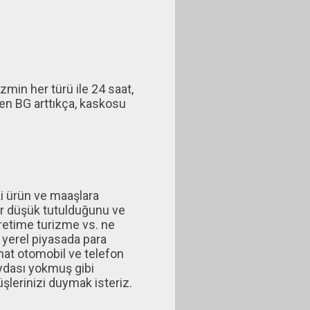
min her türü ile 24 saat,
den BG arttıkça, kaskosu
ki ürün ve maaşlara
dar düşük tutulduğunu ve
üretime turizme vs. ne
 yerel piyasada para
hat otomobil ve telefon
aydası yokmuş gibi
şlerinizi duymak isteriz.