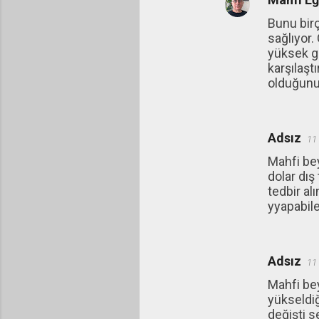
Bunu birç
sağlıyor.
yüksek gö
karşılaşt
olduğunu
Adsız
11
Mahfi bey
dolar dış
tedbir al
yyapabile
Adsız
11
Mahfi bey
yükseldiğ
değişti s