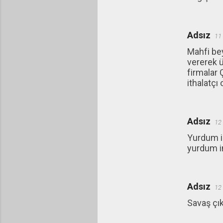
Adsız
11
Mahfi bey
vererek ü
firmalar 
ithalatçı 
Adsız
12
Yurdum in
yurdum i
Adsız
12
Savaş çık