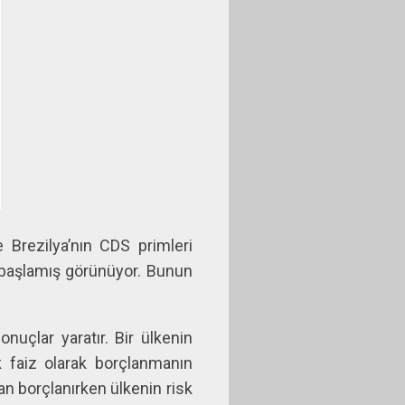
e Brezilya’nın CDS primleri
başlamış görünüyor. Bunun
nuçlar yaratır. Bir ülkenin
k faiz olarak borçlanmanın
dan borçlanırken ülkenin risk