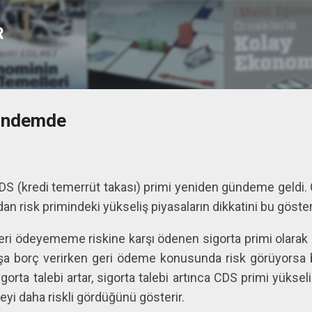
Ana içeriğe atla
R
Gündemde
DS (kredi temerrüt takası) primi yeniden gündeme geldi. Ö
ından risk primindeki yükseliş piyasaların dikkatini bu gös
ri ödeyememe riskine karşı ödenen sigorta primi olarak kab
uşa borç verirken geri ödeme konusunda risk görüyorsa bu 
gorta talebi artar, sigorta talebi artınca CDS primi yükse
yi daha riskli gördüğünü gösterir.