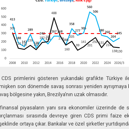
n CDS primlerini gösteren yukarıdaki grafikte Türkiye il
elmişken son dönemde savaş sonrası yeniden ayrışmaya 
vaş bölgesine yakın, Brezilya’nın uzak olmasıdır.
nansal piyasaların yanı sıra ekonomiler üzerinde de so
borçlanması sırasında devreye giren CDS primi faize e
r şeklinde ortaya çıkar. Bankalar ve özel şirketler yurtdışın