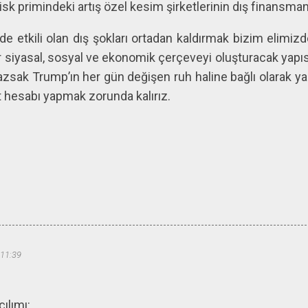
sk primindeki artış özel kesim şirketlerinin dış finansman 
e etkili olan dış şokları ortadan kaldırmak bizim elimizd
ir siyasal, sosyal ve ekonomik çerçeveyi oluşturacak yap
azsak Trump’ın her gün değişen ruh haline bağlı olarak y
t hesabı yapmak zorunda kalırız.
 11:39
ılımı: