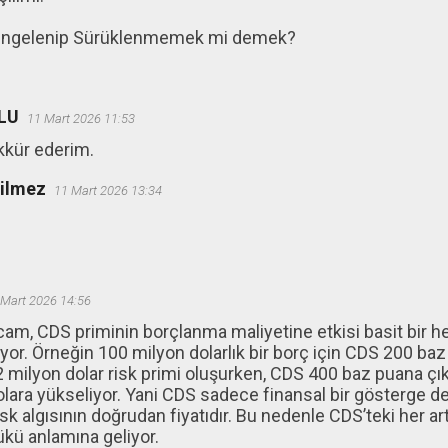
engelenip Sürüklenmemek mi demek?
LU
11 Mart 2026 11:53
kkür ederim.
ğilmez
11 Mart 2026 13:34
 Mart 2026 14:56
am, CDS priminin borçlanma maliyetine etkisi basit bir h
iyor. Örneğin 100 milyon dolarlık bir borç için CDS 200 baz
2 milyon dolar risk primi oluşurken, CDS 400 baz puana çık
lara yükseliyor. Yani CDS sadece finansal bir gösterge d
isk algısının doğrudan fiyatıdır. Bu nedenle CDS’teki her a
yükü anlamına geliyor.