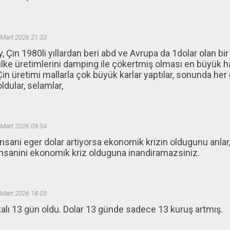
 Mart 2026 21:33
, Çin 1980li yıllardan beri abd ve Avrupa da 1dolar olan bi
lke üretimlerini damping ile çökertmiş olması en büyük h
Çin üretimi mallarla çok büyük karlar yaptılar, sonunda her
oldular, selamlar,
 Mart 2026 09:54
sani eger dolar artiyorsa ekonomik krizin oldugunu anlar,
nsanini ekonomik kriz olduguna inandiramazsiniz.
 Mart 2026 18:03
alı 13 gün oldu. Dolar 13 günde sadece 13 kuruş artmış.