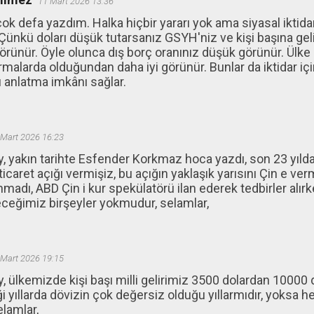
11 Mart 2026 13:36
ok defa yazdım. Halka hiçbir yararı yok ama siyasal ikti
 Çünkü doları düşük tutarsanız GSYH'niz ve kişi başına geli
rünür. Öyle olunca dış borç oranınız düşük görünür. Ülke 
ırmalarda olduğundan daha iyi görünür. Bunlar da iktidar iç
 anlatma imkânı sağlar.
 Mart 2026 16:23
, yakın tarihte Esfender Korkmaz hoca yazdı, son 23 yılda 
 ticaret açığı vermişiz, bu açığın yaklaşık yarısını Çin e ver
ınmadı, ABD Çin i kur spekülatörü ilan ederek tedbirler alırk
ceğimiz birşeyler yokmudur, selamlar,
 Mart 2026 19:15
, ülkemizde kişi başı milli gelirimiz 3500 dolardan 10000
i yıllarda dövizin çok değersiz olduğu yıllarmıdır, yoksa
elamlar,