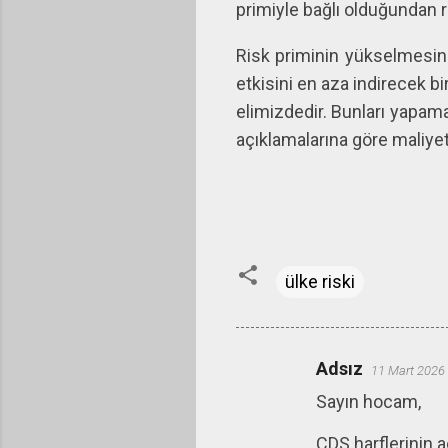
primiyle bağlı olduğundan ri
Risk priminin yükselmesind
etkisini en aza indirecek b
elimizdedir. Bunları yapam
açıklamalarına göre maliye
ülke riski
Adsız
11 Mart 2026
Y
Sayın hocam,
o
r
CDS harflerinin aç