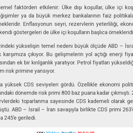
emel faktörden etkilenir: Ülke dışı koşullar, ülke içi koş
eğişimler ya da büyük merkez bankalarının faiz politikala
ekleridir. Enflasyonun seyri, rezervlerin yeterliliği, ekonomi
 kendi göstergeleri de ülke içi koşulların başlıca örnekleridi
deki yükselişin temel nedeni büyük ölçüde ABD – İsrail 
k karşımıza çıkıyor. Bu gelişmelerin yol açtığı enerji fiyat
ısından ek bir kırılganlık yaratıyor. Petrol fiyatları yükseldi
m risk primine yansıyor.
yüksek CDS seviyeleri gördü. Özellikle ekonomi politikal
rasındaki dönemde risk primi 800 baz puana kadar çıkmıştı
zervlerdeki toparlanma sayesinde CDS kademeli olarak g
ştü. ABD – İsrail – İran savaşıyla birlikte CDS primi 263
a 245’e geriledi.