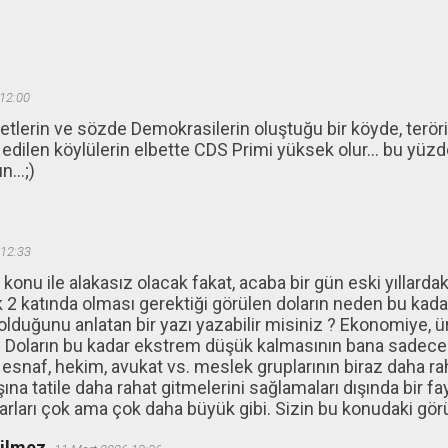
12:00
lerin ve sözde Demokrasilerin oluştuğu bir köyde, teröriz
edilen köylülerin elbette CDS Primi yüksek olur... bu yüz
...;)
 12:33
onu ile alakasız olacak fakat, acaba bir gün eski yıllarda
ık 2 katında olması gerektiği görülen doların neden bu ka
olduğunu anlatan bir yazı yazabilir misiniz ? Ekonomiye, 
ar ? Doların bu kadar ekstrem düşük kalmasının bana sadece
snaf, hekim, avukat vs. meslek gruplarının biraz daha ra
şına tatile daha rahat gitmelerini sağlamaları dışında bir f
rarları çok ama çok daha büyük gibi. Sizin bu konudaki görü
ğilmez