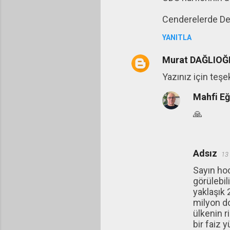
u
Cenderelerde D
m
l
YANITLA
a
Murat DAĞLIOĞ
r
Yazınız için teşe
Mahfi E
🙏
Adsız
13
Sayın hoc
görülebil
yaklaşık 
milyon do
ülkenin r
bir faiz 