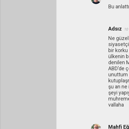
Bu anlattı
Adsız
10
Ne güzel 
siyasetçi
bir kork
ülkenin b
denilen M
ABD'de ço
unuttum a
kutuplaşm
şu an ne 
şeyi yapı
muhremele
vallaha
Mahfi E