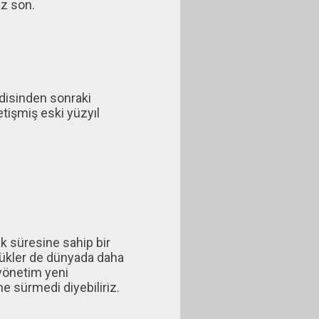
z son.
ndisinden sonraki
yetişmiş eski yüzyıl
ak süresine sahip bir
rlükler de dünyada daha
 yönetim yeni
e sürmedi diyebiliriz.