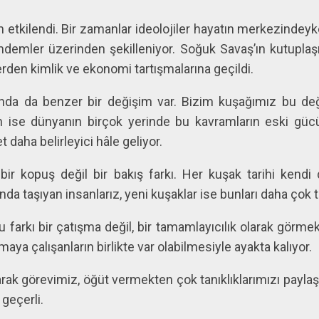
etkilendi. Bir zamanlar ideolojiler hayatın merkezindey
gündemler üzerinden şekilleniyor. Soğuk Savaş’ın kutup
rden kimlik ve ekonomi tartışmalarına geçildi.
nda da benzer bir değişim var. Bizim kuşağımız bu değ
 ise dünyanın birçok yerinde bu kavramların eski gücün
 daha belirleyici hâle geliyor.
ir kopuş değil bir bakış farkı. Her kuşak tarihi kendi 
nda taşıyan insanlarız, yeni kuşaklar ise bunları daha çok t
 farkı bir çatışma değil, bir tamamlayıcılık olarak görm
maya çalışanların birlikte var olabilmesiyle ayakta kalıyor.
arak görevimiz, öğüt vermekten çok tanıklıklarımızı payl
 geçerli.