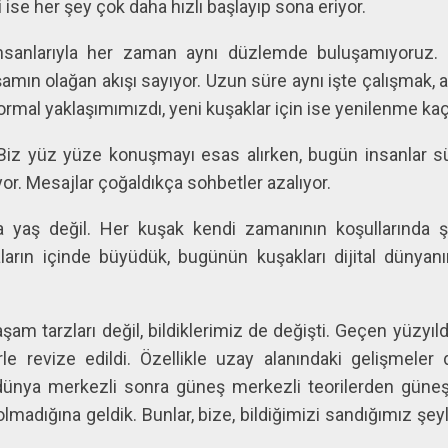
i ise her şey çok daha hızlı başlayıp sona eriyor.
nsanlarıyla her zaman aynı düzlemde buluşamıyoruz. Bi
amın olağan akışı sayıyor. Uzun süre aynı işte çalışmak, ay
rmal yaklaşımımızdı, yeni kuşaklar için ise yenilenme kaç
. Biz yüz yüze konuşmayı esas alırken, bugün insanlar 
r. Mesajlar çoğaldıkça sohbetler azalıyor.
ca yaş değil. Her kuşak kendi zamanının koşullarında şek
maların içinde büyüdük, bugünün kuşakları dijital dünyan
şam tarzları değil, bildiklerimiz de değişti. Geçen yüzyıl
lerle revize edildi. Özellikle uzay alanındaki gelişmele
e dünya merkezli sonra güneş merkezli teorilerden güne
lmadığına geldik. Bunlar, bize, bildiğimizi sandığımız şeyl