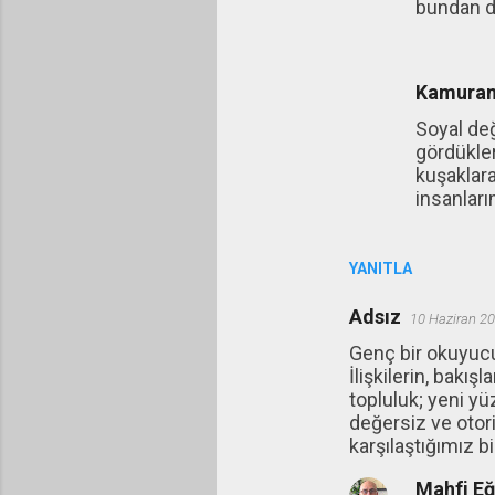
bundan d
Kamuran
Soyal değ
gördükler
kuşaklara
insanlar
YANITLA
Adsız
10 Haziran 20
Genç bir okuyucu
İlişkilerin, bakı
topluluk; yeni yü
değersiz ve otor
karşılaştığımız b
Mahfi E