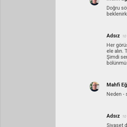
Doğru sö
beklenirk
Adsız
10
Her görüş
ele alın.
Şimdi sen
bölünmüş 
Mahfi E
Neden - s
Adsız
10
Siyaset d