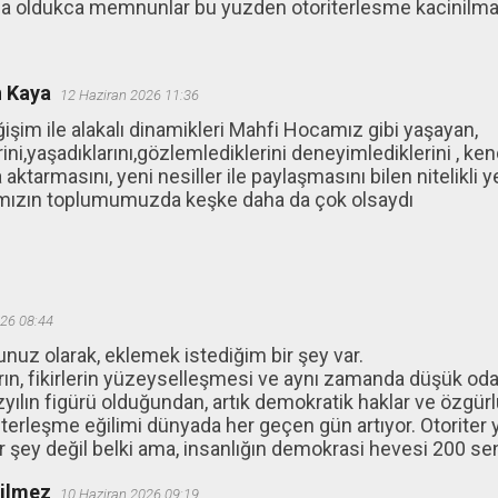
a oldukca memnunlar bu yuzden otoriterlesme kacinilma
 Kaya
12 Haziran 2026 11:36
işim ile alakalı dinamikleri Mahfi Hocamız gibi yaşayan,
ini,yaşadıklarını,gözlemlediklerini deneyimlediklerini , ke
 aktarmasını, yeni nesiller ile paylaşmasını bilen nitelikli 
ımızın toplumumuzda keşke daha da çok olsaydı
26 08:44
nuz olarak, eklemek istediğim bir şey var.
şların, fikirlerin yüzeyselleşmesi ve aynı zamanda düşük od
zyılın figürü olduğundan, artık demokratik haklar ve özgü
iterleşme eğilimi dünyada her geçen gün artıyor. Otoriter
ir şey değil belki ama, insanlığın demokrasi hevesi 200 sen
ğilmez
10 Haziran 2026 09:19