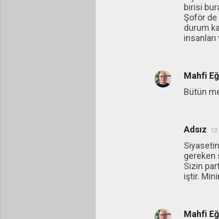
birisi bu
Şoför de 
durum kar
insanları
Mahfi E
Bütün mes
Adsız
10
Siyasetin
gereken ş
Sizin par
iştir. M
Mahfi E