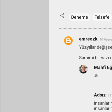
Deneme
Felsefe
emreozk
10 Hazir
Y
Yüzyıllar değişse
o
r
Samimi bir yazı 
u
Mahfi E
m
🙏
l
a
r
Adsız
11
insanlari
insanlar