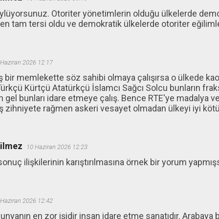
ylüyorsunuz. Otoriter yönetimlerin olduğu ülkelerde demo
en tam tersi oldu ve demokratik ülkelerde otoriter eğiliml
 Haziran 2026 12:17
 bir memlekette söz sahibi olmaya çalışırsa o ülkede kaos
 Türkçü Kürtçü Atatürkçü İslamcı Sağcı Solcu bunların fra
 gel bunları idare etmeye çalış. Bence RTE'ye madalya ve
zihniyete rağmen askeri vesayet olmadan ülkeyi iyi kötü 2
ğilmez
10 Haziran 2026 12:23
onuç ilişkilerinin karıştırılmasına örnek bir yorum yapmışs
 Haziran 2026 12:42
unyanın en zor işidir insan idare etme sanatıdır. Arabaya b