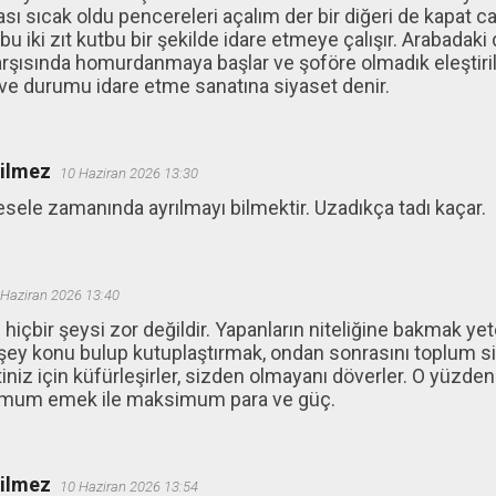
rası sıcak oldu pencereleri açalım der bir diğeri de kapat c
bu iki zıt kutbu bir şekilde idare etmeye çalışır. Arabadaki 
şısında homurdanmaya başlar ve şoföre olmadık eleştiriler 
 ve durumu idare etme sanatına siyaset denir.
ğilmez
10 Haziran 2026 13:30
ele zamanında ayrılmayı bilmektir. Uzadıkça tadı kaçar.
 Haziran 2026 13:40
 hiçbir şeysi zor değildir. Yapanların niteliğine bakmak ye
ey konu bulup kutuplaştırmak, ondan sonrasını toplum si
tiniz için küfürleşirler, sizden olmayanı döverler. O yüzden
inimum emek ile maksimum para ve güç.
ğilmez
10 Haziran 2026 13:54