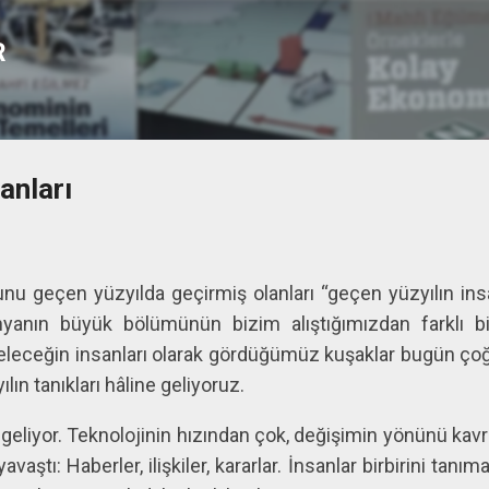
Ana içeriğe atla
R
anları
u geçen yüzyılda geçirmiş olanları “geçen yüzyılın insa
nyanın büyük bölümünün bizim alıştığımızdan farklı bi
leceğin insanları olarak gördüğümüz kuşaklar bugün çoğ
lın tanıkları hâline geliyoruz.
 geliyor. Teknolojinin hızından çok, değişimin yönünü kav
ştı: Haberler, ilişkiler, kararlar. İnsanlar birbirini tanı