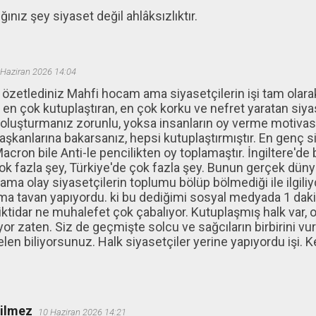
ğınız şey siyaset değil ahlâksızlıktır.
 Haziran 2026 14:04
özetlediniz Mahfi hocam ama siyasetçilerin işi tam olarak
 en çok kutuplaştıran, en çok korku ve nefret yaratan siyas
u oluşturmanız zorunlu, yoksa insanların oy verme motiva
aşkanlarına bakarsanız, hepsi kutuplaştırmıştır. En genç siy
acron bile Anti-le pencilikten oy toplamaştır. İngiltere'de
k fazla şey, Türkiye'de çok fazla şey. Bunun gerçek düny
ma olay siyasetçilerin toplumu bölüp bölmediği ile ilgili
a tavan yapıyordu. ki bu dediğimi sosyal medyada 1 dakika
iktidar ne muhalefet çok çabalıyor. Kutuplaşmış halk var, o
yor zaten. Siz de geçmişte solcu ve sağcıların birbirini v
n biliyorsunuz. Halk siyasetçiler yerine yapıyordu işi. 
ğilmez
10 Haziran 2026 14:21