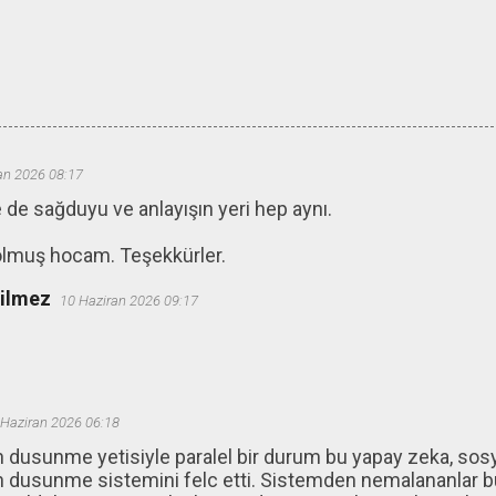
an 2026 08:17
 de sağduyu ve anlayışın yeri hep aynı.
olmuş hocam. Teşekkürler.
ğilmez
10 Haziran 2026 09:17
 Haziran 2026 06:18
n dusunme yetisiyle paralel bir durum bu yapay zeka, so
in dusunme sistemini felc etti. Sistemden nemalananlar 