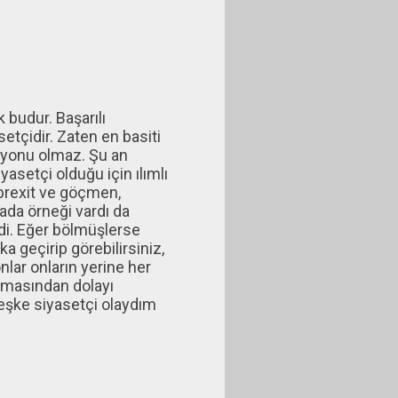
 budur. Başarılı
etçidir. Zaten en basiti
syonu olmaz. Şu an
asetçi olduğu için ılımlı
 brexit ve göçmen,
ada örneği vardı da
ydi. Eğer bölmüşlerse
 geçirip görebilirsiniz,
nlar onların yerine her
urmasından dolayı
Keşke siyasetçi olaydım