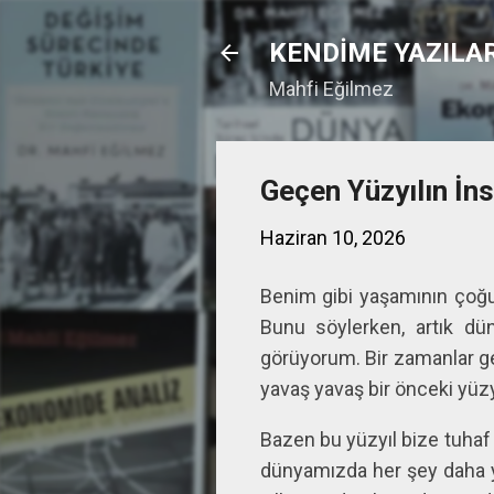
KENDİME YAZILA
Mahfi Eğilmez
Geçen Yüzyılın İns
Haziran 10, 2026
Benim gibi yaşamının çoğun
Bunu söylerken, artık dü
görüyorum. Bir zamanlar ge
yavaş yavaş bir önceki yüzyı
Bazen bu yüzyıl bize tuhaf
dünyamızda her şey daha yava