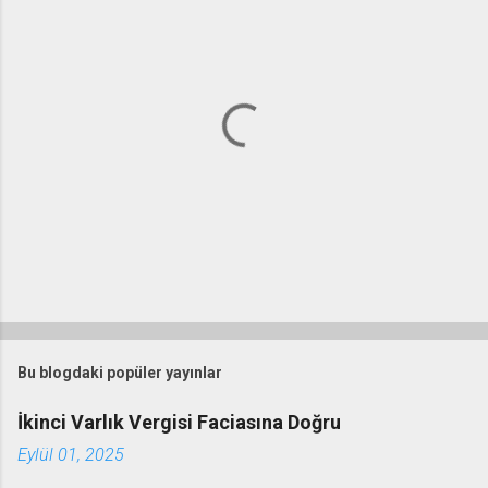
Y
o
r
Bu blogdaki popüler yayınlar
u
m
İkinci Varlık Vergisi Faciasına Doğru
G
Eylül 01, 2025
ö
n