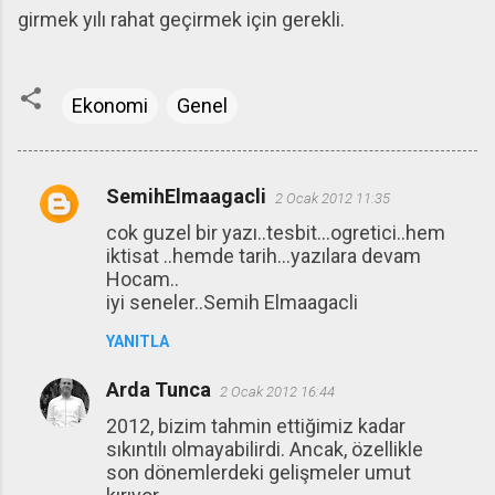
girmek yılı rahat geçirmek için gerekli.
Ekonomi
Genel
SemihElmaagacli
2 Ocak 2012 11:35
Y
cok guzel bir yazı..tesbit...ogretici..hem
o
iktisat ..hemde tarih...yazılara devam
r
Hocam..
u
iyi seneler..Semih Elmaagacli
m
YANITLA
l
Arda Tunca
a
2 Ocak 2012 16:44
r
2012, bizim tahmin ettiğimiz kadar
sıkıntılı olmayabilirdi. Ancak, özellikle
son dönemlerdeki gelişmeler umut