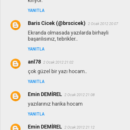
kırıyor.
YANITLA
Baris Cicek (@brscicek)
2 Ocak 2012 20:07
Ekranda olmasada yazılarda birhayli
başarılısınız, tebrikler..
YANITLA
anl78
2 Ocak 2012 21:02
çok güzel bir yazı hocam..
YANITLA
Emin DEMİREL
2 Ocak 2012 21:08
yazılarınız harika hocam
YANITLA
Emin DEMİREL
2 Ocak 2012 21:12