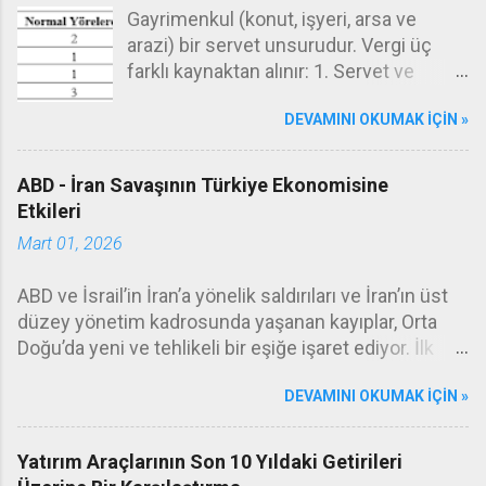
d
Gayrimenkul (konut, işyeri, arsa ve
e
arazi) bir servet unsurudur. Vergi üç
r
farklı kaynaktan alınır: 1. Servet ve
servetlerin transferi (emlak vergisi,
DEVAMINI OKUMAK IÇIN »
değerli konut vergisi, veraset ve intikal
vergisi), 2. Gelir (gelir vergisi, kurumlar
vergisi), 3. İşlem (KDV, ÖTV, damga
ABD - İran Savaşının Türkiye Ekonomisine
vergisi, harçlar.) Emlak vergisi servet
Etkileri
vergilerinin tipik örneğidir. Burada kişiler
Mart 01, 2026
sahip oldukları gayrimenkullerin(konut,
arsa, arazi, işyeri) değeri üzerinden her
ABD ve İsrail’in İran’a yönelik saldırıları ve İran’ın üst
yıl belirli oranda bir emlak vergisi
düzey yönetim kadrosunda yaşanan kayıplar, Orta
öderler. Emlak vergisi belediye gelirleri
Doğu’da yeni ve tehlikeli bir eşiğe işaret ediyor. İlk
arasındadır, dolayısıyla ödenen bu vergi
füze dalgasının ardından gelen haberler, çatışmanın
ilgili belediyeye gider. Emlak vergisinin
DEVAMINI OKUMAK IÇIN »
sınırlı bir misilleme olmaktan çıkıp daha geniş bir
oranları şöyledir: Mesela Ankara’da
savaşa evrileceğini düşündürüyor. Hürmüz
oturan ve mesken olarak oturduğu
Boğazı’nın kapatıldığına ilişkin resmî bir doğrulama
Yatırım Araçlarının Son 10 Yıldaki Getirileri
konutun değeri 10.000.000 lira olan bir
yok. Ancak gemilerin rota değiştirerek geri döndüğü