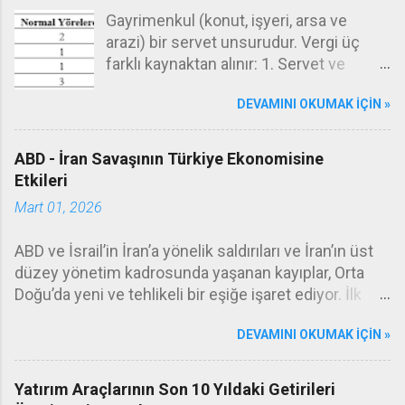
d
Gayrimenkul (konut, işyeri, arsa ve
e
arazi) bir servet unsurudur. Vergi üç
r
farklı kaynaktan alınır: 1. Servet ve
servetlerin transferi (emlak vergisi,
DEVAMINI OKUMAK IÇIN »
değerli konut vergisi, veraset ve intikal
vergisi), 2. Gelir (gelir vergisi, kurumlar
vergisi), 3. İşlem (KDV, ÖTV, damga
ABD - İran Savaşının Türkiye Ekonomisine
vergisi, harçlar.) Emlak vergisi servet
Etkileri
vergilerinin tipik örneğidir. Burada kişiler
Mart 01, 2026
sahip oldukları gayrimenkullerin(konut,
arsa, arazi, işyeri) değeri üzerinden her
ABD ve İsrail’in İran’a yönelik saldırıları ve İran’ın üst
yıl belirli oranda bir emlak vergisi
düzey yönetim kadrosunda yaşanan kayıplar, Orta
öderler. Emlak vergisi belediye gelirleri
Doğu’da yeni ve tehlikeli bir eşiğe işaret ediyor. İlk
arasındadır, dolayısıyla ödenen bu vergi
füze dalgasının ardından gelen haberler, çatışmanın
ilgili belediyeye gider. Emlak vergisinin
DEVAMINI OKUMAK IÇIN »
sınırlı bir misilleme olmaktan çıkıp daha geniş bir
oranları şöyledir: Mesela Ankara’da
savaşa evrileceğini düşündürüyor. Hürmüz
oturan ve mesken olarak oturduğu
Boğazı’nın kapatıldığına ilişkin resmî bir doğrulama
Yatırım Araçlarının Son 10 Yıldaki Getirileri
konutun değeri 10.000.000 lira olan bir
yok. Ancak gemilerin rota değiştirerek geri döndüğü