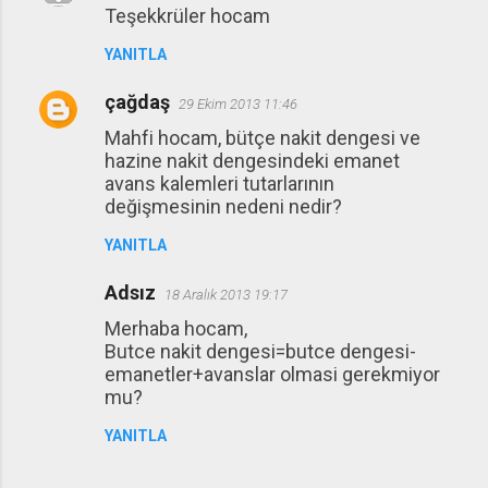
Teşekkrüler hocam
o
r
YANITLA
u
çağdaş
29 Ekim 2013 11:46
m
Mahfi hocam, bütçe nakit dengesi ve
l
hazine nakit dengesindeki emanet
a
avans kalemleri tutarlarının
r
değişmesinin nedeni nedir?
YANITLA
Adsız
18 Aralık 2013 19:17
Merhaba hocam,
Butce nakit dengesi=butce dengesi-
emanetler+avanslar olmasi gerekmiyor
mu?
YANITLA