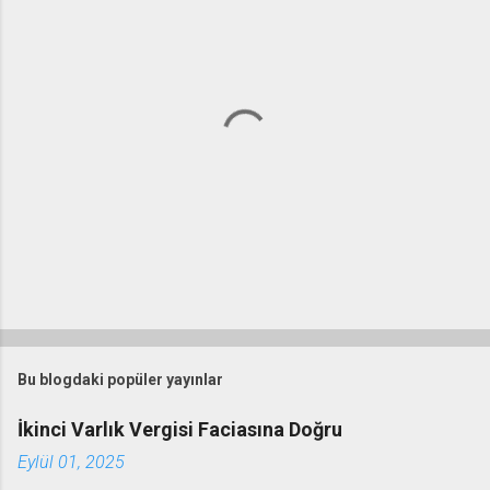
Y
o
r
Bu blogdaki popüler yayınlar
u
m
İkinci Varlık Vergisi Faciasına Doğru
G
Eylül 01, 2025
ö
n