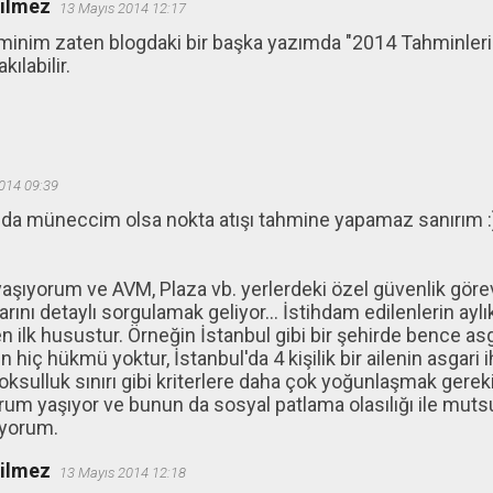
ğilmez
13 Mayıs 2014 12:17
ahminim zaten blogdaki bir başka yazımda "2014 Tahminleri
ılabilir.
014 09:39
 müneccim olsa nokta atışı tahmine yapamaz sanırım :) 
yaşıyorum ve AVM, Plaza vb. yerlerdeki özel güvenlik görev
larını detaylı sorgulamak geliyor... İstihdam edilenlerin ayl
en ilk husustur. Örneğin İstanbul gibi bir şehirde bence as
n hiç hükmü yoktur, İstanbul'da 4 kişilik bir ailenin asgari 
yoksulluk sınırı gibi kriterlere daha çok yoğunlaşmak gerek
m yaşıyor ve bunun da sosyal patlama olasılığı ile mut
üyorum.
ğilmez
13 Mayıs 2014 12:18