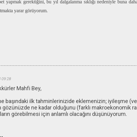
t yapmak gerektiğini, bu yıl dalgalanma sıklığı nedeniyle buna daha
latmakta yarar görüyorum.
 09:28
kkürler Mahfi Bey,
ne başındaki ilk tahminlerinizide eklemenizin; iyileşme (
n gözünüzde ne kadar olduğunu (farklı makroekonomik ra
uların görebilmesi için anlamlı olacağını düşünüyorum.