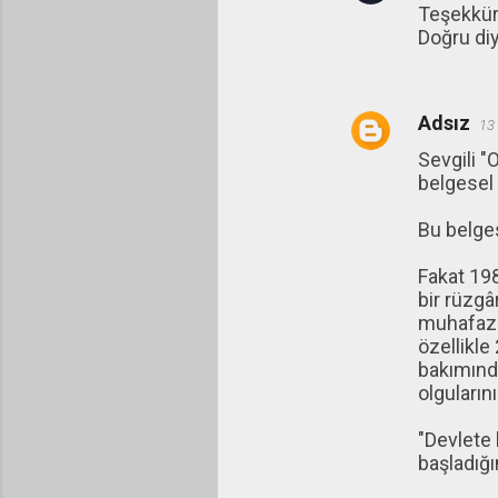
Teşekkürl
Doğru di
Adsız
13
Sevgili "
belgesel 
Bu belges
Fakat 198
bir rüzgâ
muhafazak
özellikle
bakımında
olguların
"Devlete 
başladığın