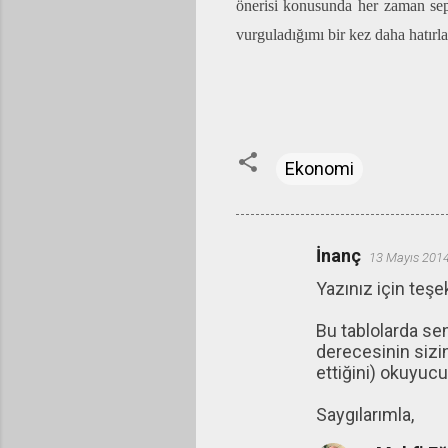
önerisi konusunda her zaman sepe
vurguladığımı bir kez daha hatır
Ekonomi
İnanç
13 Mayıs 2014
Y
Yazınız için teşe
o
r
Bu tablolarda se
u
derecesinin sizi
ettiğini) okuyuc
m
l
Saygılarımla,
a