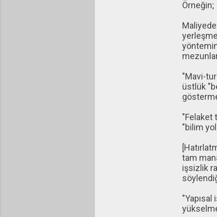
Örneğin;
Maliyede
yerleşmek
yöntemin
mezunları
"Mavi-tur
üstlük "b
göstermes
"Felaket 
"bilim yo
[Hatırlat
tam manâ
işsizlik 
söylendi
"Yapısal 
yükselme