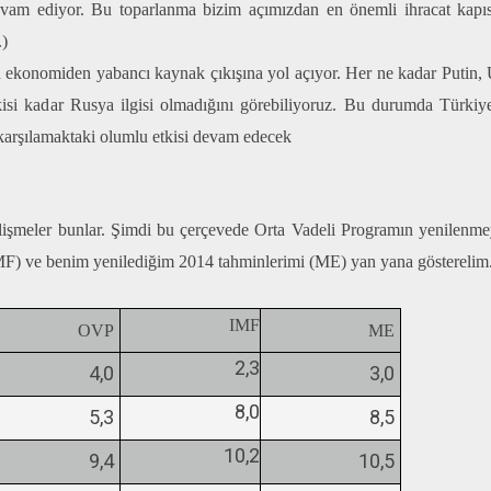
am ediyor. Bu toparlanma bizim açımızdan en önemli ihracat kapısı
.)
ekonomiden yabancı kaynak çıkışına yol açıyor. Her ne kadar Putin,
kisi kadar Rusya ilgisi olmadığını görebiliyoruz. Bu durumda Türkiy
 karşılamaktaki olumlu etkisi devam edecek
elişmeler bunlar. Şimdi bu çerçevede Orta Vadeli Programın yenilenm
IMF) ve benim yenilediğim 2014 tahminlerimi (ME) yan yana gösterelim
IMF
OVP
ME
2,3
4,0
3,0
8,0
5,3
8,5
10,2
9,4
10,5