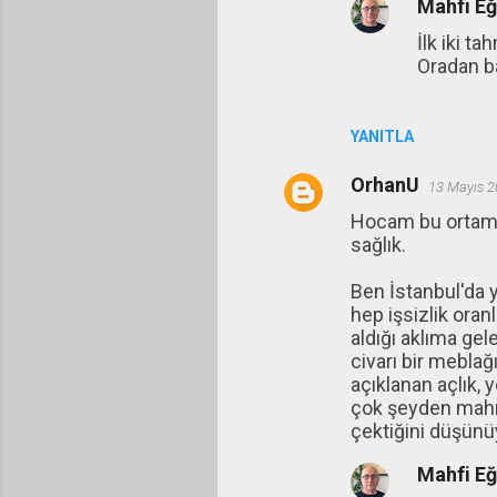
Mahfi E
r
İlk iki t
Oradan bak
YANITLA
OrhanU
13 Mayıs 2
Hocam bu ortamda
sağlık.
Ben İstanbul'da 
hep işsizlik oran
aldığı aklıma gel
civarı bir meblağı
açıklanan açlık, 
çok şeyden mahru
çektiğini düşün
Mahfi E