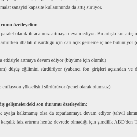
imalat sanayisi kapasite kullanımında da artış sürüyor.
rumu özetleyelim:
paralel olarak ihracatımız artmaya devam ediyor. Bu artışta kur artışı
 artırırken ithalatı düşürdüğü için cari açık gerileme içinde bulunuyor 
n da etkisiyle artmaya devam ediyor (büyüme için olumlu)
m) düşüş eğilimini sürdürüyor (yabancı fon girişleri açısından ve do
le enflasyon yükselişini sürdürüyor (genel olarak olumsuz)
dış gelişmelerdeki son durumu özetleyelim:
ayağa kalkmamış olsa da toparlanmaya devam ediyor (tahvil alımınd
 karşılık faiz artırımı henüz devrede olmadığı için şimdilik ABD'den 