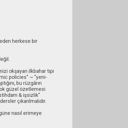
t eden herkese bir
eğil.
izi okşayan ilkbahar tipi
mic policies" ~ "yeni-
ptığını, bu rüzgârın
 çok güzel özetlemesi
stihdam & işsizlik"
ersler çıkarılmalıdır.
 güne nasıl erimeye