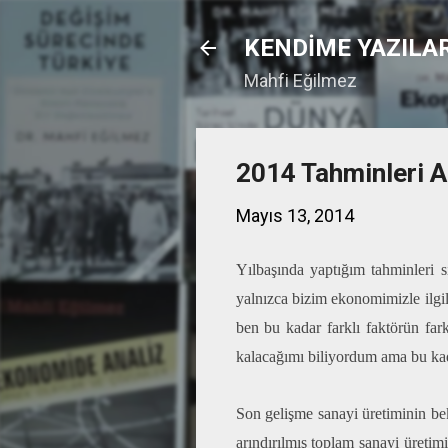
KENDİME YAZILA
Mahfi Eğilmez
2014 Tahminleri A
Mayıs 13, 2014
Yılbaşında yaptığım tahminleri sı
yalnızca bizim ekonomimizle ilgil
ben bu kadar farklı faktörün fa
kalacağımı biliyordum ama bu kad
Son gelişme sanayi üretiminin be
arındırılmış toplam sanayi üretimi