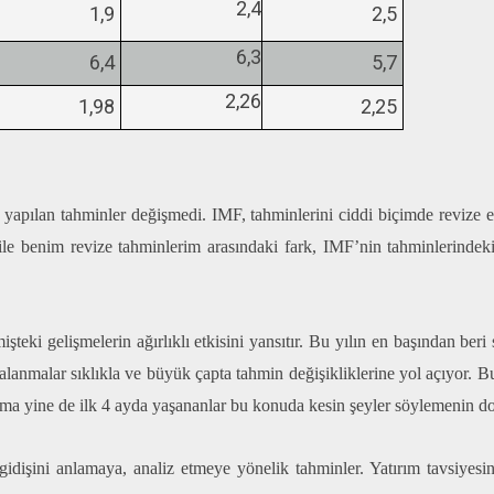
2,4
1,9
2,5
6,3
6,4
5,7
2,26
1,98
2,25
yapılan tahminler değişmedi. IMF, tahminlerini ciddi biçimde revize e
ile benim revize tahminlerim arasındaki fark, IMF’nin tahminlerinde
teki gelişmelerin ağırlıklı etkisini yansıtır. Bu yılın en başından ber
lanmalar sıklıkla ve büyük çapta tahmin değişikliklerine yol açıyor. B
 yine de ilk 4 ayda yaşananlar bu konuda kesin şeyler söylemenin doğ
dişini anlamaya, analiz etmeye yönelik tahminler. Yatırım tavsiyesi