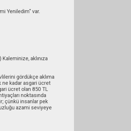
mi Yeniledim" var.
Kaleminize, aklınıza
lilerini gördükçe aklıma
ık ne kadar asgari ücret
gari ücret olan 850 TL
ihtiyaçları noktasında
ir; çünkü insanlar pek
suzluğu azami seviyeye