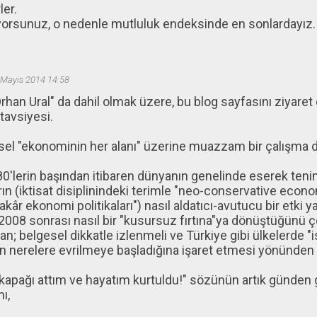
er.
yorsunuz, o nedenle mutluluk endeksinde en sonlardayız.
 Mayıs 2014 14:58
Orhan Ural" da dahil olmak üzere, bu blog sayfasını ziyare
tavsiyesi.
el "ekonominin her alanı" üzerine muazzam bir çalışma d
0'lerin başından itibaren dünyanın genelinde eserek tenim
rın (iktisat disiplinindeki terimle "neo-conservative econo
âr ekonomi politikaları") nasıl aldatıcı-avutucu bir etki ya
 2008 sonrası nasıl bir "kusursuz fırtına"ya dönüştüğünü
n; belgesel dikkatle izlenmeli ve Türkiye gibi ülkelerde "i
ın nerelere evrilmeye başladığına işaret etmesi yönünden d
kapağı attım ve hayatım kurtuldu!" sözünün artık günden
ı,