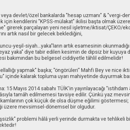
 veya devlet/özel bankalarda "hesap uzmanı" & "vergi-den
 için kendilerini "KPSS-mülakat" ikilisi başta olmak üzer
e" girerek parçalayan yeni nesil işletme/iktisat/ÇEKO/e
nı artık nasıl bir gelecek beklediğini,
uncu-yeşil-siyah...yaka"ların artık esamesinin okunmadığı 
eyaz yaka" diye tabir edilen kesimin de dipsiz bir kuyuya
i bakımından bu belgesel ciddiyetle tâhlil edilmelidir!
tellallığı yapmak" başka; "öngörüleri" Mahfi Bey ve nice ikti
lu" içinde kalarak topluma uyarı mahiyetinde duyurmak ba
ma: 15 Mayıs 2014 sabahı TÜİK'in yayınlayacağı "istihdam &
sıyla tamâh edilmemesi tavsiye edilir. Çünkü yaz mevsim
rakamlarının çok küçük de olsa düşme eğilimi göstermesi
ği üzere mevsimsel-dönemsel bir olgudur.
işsizlik" problemi hâlâ yerli yerinde durmakta ve tehlikeli b
ktedir!