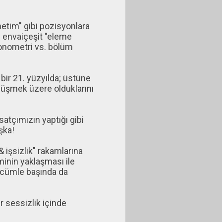
etim" gibi pozisyonlara
e envaiçeşit "eleme
konometri vs. bölüm
bir 21. yüzyılda; üstüne
 düşmek üzere olduklarını
satçımızın yaptığı gibi
şka!
 işsizlik" rakamlarına
inin yaklaşması ile
; cümle başında da
ir sessizlik içinde