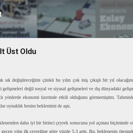
Ana içeriğe atla
R
lt Üst Oldu
k sık değiştireceğimi çünkü bu yılın çok iniş çıkışlı bir yıl olacağın
i gelişmeleri değil sosyal ve siyasal gelişmeleri ve dış dünyadaki geli
rklı yönlerde ekonomi üzerinde etkili olduğunu görmemiştim. Tahminle
ar oynaklık benim beklentimi de aştı.
klenenden daha iyi bir birinci çeyrek sonucuna yol açması biçiminde 
 geçen yılın ilk çeyreğine göre yüzde 5,3 arttı. Bu, beklenenin ötesind