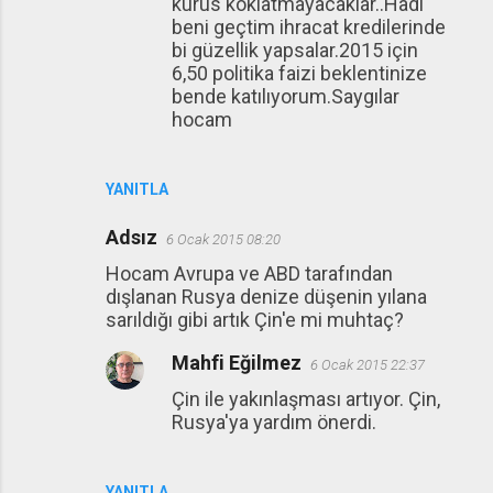
kurus koklatmayacaklar..Hadi
beni geçtim ihracat kredilerinde
bi güzellik yapsalar.2015 için
6,50 politika faizi beklentinize
bende katılıyorum.Saygılar
hocam
YANITLA
Adsız
6 Ocak 2015 08:20
Hocam Avrupa ve ABD tarafından
dışlanan Rusya denize düşenin yılana
sarıldığı gibi artık Çin'e mi muhtaç?
Mahfi Eğilmez
6 Ocak 2015 22:37
Çin ile yakınlaşması artıyor. Çin,
Rusya'ya yardım önerdi.
YANITLA