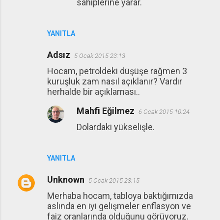
sahiplerine yarar.
YANITLA
Adsız
5 Ocak 2015 23:13
Hocam, petroldeki düşüşe rağmen 3
kuruşluk zam nasıl açıklanır? Vardır
herhalde bir açıklaması..
Mahfi Eğilmez
6 Ocak 2015 10:24
Dolardaki yükselişle.
YANITLA
Unknown
5 Ocak 2015 23:15
Merhaba hocam, tabloya baktığımızda
aslında en iyi gelişmeler enflasyon ve
faiz oranlarında olduğunu görüyoruz.