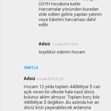
GSYH hesabına katılır.
Harcamalar yönünden buradan
elde edilen gelirle yapılan yatırım
veya tüketim harcaması dahil
edilir.
Adsız
7 Ocak 2015 14:31
teşekkür ederim hocam
YANITLA
Adsız
6 Ocak 2015 21:28
Hocam 12 yılda toplam 440Milyar $ cari
açık veren bir ülkede hala nasıl döviz
bulunur aklım almıyor. Toplam borç bile
440Milyar $ değilken..Bu aslında her an
döviz krizi yaşanabilecek anlamına