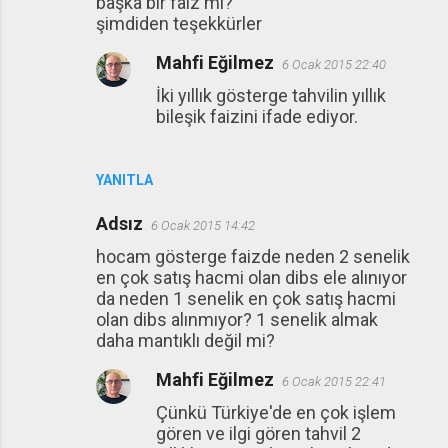
başka bir faiz mi?
şimdiden teşekkürler
Mahfi Eğilmez
6 Ocak 2015 22:40
İki yıllık gösterge tahvilin yıllık
bileşik faizini ifade ediyor.
YANITLA
Adsız
6 Ocak 2015 14:42
hocam gösterge faizde neden 2 senelik
en çok satış hacmi olan dibs ele alınıyor
da neden 1 senelik en çok satış hacmi
olan dibs alınmıyor? 1 senelik almak
daha mantıklı değil mi?
Mahfi Eğilmez
6 Ocak 2015 22:41
Çünkü Türkiye'de en çok işlem
gören ve ilgi gören tahvil 2