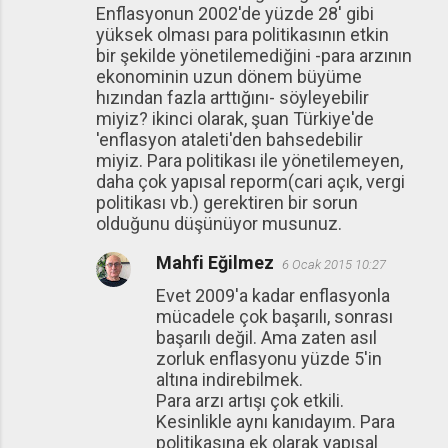
Enflasyonun 2002'de yüzde 28' gibi
yüksek olması para politikasının etkin
bir şekilde yönetilemediğini -para arzının
ekonominin uzun dönem büyüme
hızından fazla arttığını- söyleyebilir
miyiz? ikinci olarak, şuan Türkiye'de
'enflasyon ataleti'den bahsedebilir
miyiz. Para politikası ile yönetilemeyen,
daha çok yapısal reporm(cari açık, vergi
politikası vb.) gerektiren bir sorun
olduğunu düşünüyor musunuz.
Mahfi Eğilmez
6 Ocak 2015 10:27
Evet 2009'a kadar enflasyonla
mücadele çok başarılı, sonrası
başarılı değil. Ama zaten asıl
zorluk enflasyonu yüzde 5'in
altına indirebilmek.
Para arzı artışı çok etkili.
Kesinlikle aynı kanıdayım. Para
politikasına ek olarak yapısal