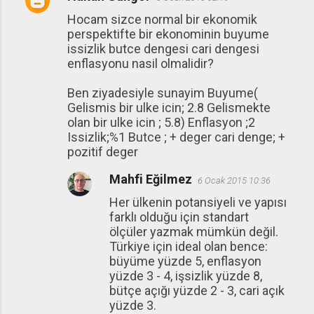
Hocam sizce normal bir ekonomik
perspektifte bir ekonominin buyume
issizlik butce dengesi cari dengesi
enflasyonu nasil olmalidir?
Ben ziyadesiyle sunayim Buyume(
Gelismis bir ulke icin; 2.8 Gelismekte
olan bir ulke icin ; 5.8) Enflasyon ;2
Issizlik;%1 Butce ; + deger cari denge; +
pozitif deger
Mahfi Eğilmez
6 Ocak 2015 10:36
Her ülkenin potansiyeli ve yapısı
farklı olduğu için standart
ölçüler yazmak mümkün değil.
Türkiye için ideal olan bence:
büyüme yüzde 5, enflasyon
yüzde 3 - 4, işsizlik yüzde 8,
bütçe açığı yüzde 2 - 3, cari açık
yüzde 3.