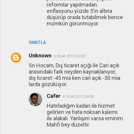
reformlar yapılmadan
enflasyonu yüzde 5'in altına
düşürüp orada tutabilmek bence
mümkün görünmüyor.
YANITLA
Unknown
6 Ocak 2015 00:00
Sn Hocam, Dış ticaret açığı ile Cari açık
arasındaki fark neyden kaynaklanıyor,
dış ticaret -45 mia ken cari açık -30 mia
larda gözüküyor.
Cafer
6 Ocak 2015 09:50
Hatırladığım kadarı ile hizmet
gelirleri ve hata noksan kalemi
ile alakalı. Yanlışım varsa eminim
Mahfi bey düzeltir.