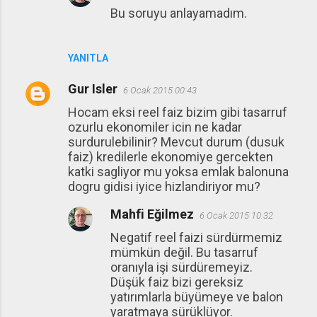
Bu soruyu anlayamadım.
YANITLA
Gur Isler
6 Ocak 2015 00:43
Hocam eksi reel faiz bizim gibi tasarruf
ozurlu ekonomiler icin ne kadar
surdurulebilinir? Mevcut durum (dusuk
faiz) kredilerle ekonomiye gercekten
katki sagliyor mu yoksa emlak balonuna
dogru gidisi iyice hizlandiriyor mu?
Mahfi Eğilmez
6 Ocak 2015 10:32
Negatif reel faizi sürdürmemiz
mümkün değil. Bu tasarruf
oranıyla işi sürdüremeyiz.
Düşük faiz bizi gereksiz
yatırımlarla büyümeye ve balon
yaratmaya sürüklüyor.