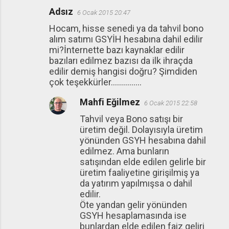
Adsız
6 Ocak 2015 20:47
Hocam, hisse senedi ya da tahvil bono
alım satımı GSYİH hesabına dahil edilir
mi?İnternette bazı kaynaklar edilir
bazıları edilmez bazısı da ilk ihraçda
edilir demiş hangisi doğru? Şimdiden
çok teşekkürler...............
Mahfi Eğilmez
6 Ocak 2015 22:58
Tahvil veya Bono satışı bir
üretim değil. Dolayısıyla üretim
yönünden GSYH hesabına dahil
edilmez. Ama bunların
satışından elde edilen gelirle bir
üretim faaliyetine girişilmiş ya
da yatırım yapılmışsa o dahil
edilir.
Öte yandan gelir yönünden
GSYH hesaplamasında ise
bunlardan elde edilen faiz geliri