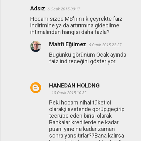
Adsız
6 Ocak 2015 08:17
Hocam sizce MB'nin ilk çeyrekte faiz
indirimine ya da artırımına gidebilme
ihtimalinden hangisi daha fazla?
Mahfi Eğilmez
6 Ocak 2015 22:37
Bugünkü görünüm Ocak ayında
faiz indireceğini gösteriyor.
HANEDAN HOLDNG
10 Ocak 2015 10:32
Peki hocam nihai tüketici
olarak;ilavetende gorüp,geçirip
tecrübe eden birisi olarak
Bankalar kredilerde ne kadar
puanı yine ne kadar zaman
sonra yansıtırlar??Bana kalırsa