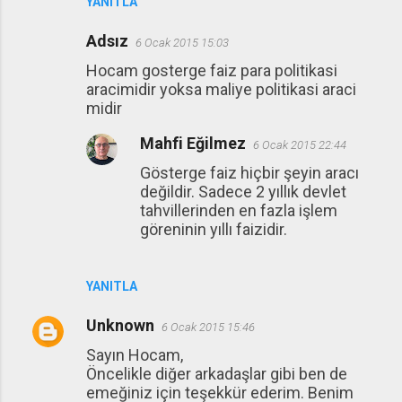
YANITLA
Adsız
6 Ocak 2015 15:03
Hocam gosterge faiz para politikasi
aracimidir yoksa maliye politikasi araci
midir
Mahfi Eğilmez
6 Ocak 2015 22:44
Gösterge faiz hiçbir şeyin aracı
değildir. Sadece 2 yıllık devlet
tahvillerinden en fazla işlem
göreninin yıllı faizidir.
YANITLA
Unknown
6 Ocak 2015 15:46
Sayın Hocam,
Öncelikle diğer arkadaşlar gibi ben de
emeğiniz için teşekkür ederim. Benim