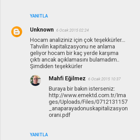
YANITLA
Unknown
6 Ocak 2015 02:24
Hocam analiziniz için çok teşekkürler...
Tahvilin kapitalizasyonu ne anlama
geliyor hocam bir kaç yerde karşıma
çıktı ancak açıklamasını bulamadım..
Şimdiden teşekkürler
Mahfi Eğilmez
6 Ocak 2015 10:37
Buraya bir bakın isterseniz:
http://www.emektd.com.tr/Ima
ges/Uploads/Files/0712131157
_anaparayadonuskapitalizasyon
orani.pdf
YANITLA