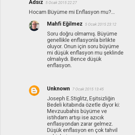
Adsız
5 Ocak 2015 22:27
Hocam Büyüme mi Enflasyon mu?...
Mahfi Eğilmez
5 Ocak 2015 23:12
Soru doğru olmamış. Büyüme
genellikle enflasyonla birlikte
oluyor. Onun için soru büyüme
mi düşük enflasyon mu şeklinde
olmalıydı. Bence düşük
enflasyon.
Unknown
7 Ocak 2015 13:45
Joseph E.Stiglitz, Eşitsizliğin
Bedeli kitabında özetle diyor ki:
Mevzuubahis büyüme ve
istihdam artışı ise azıcık
enflasyondan zarar gelmez.
Düşük enflasyon en çok tahvil