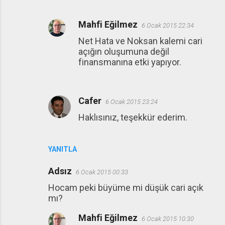
Mahfi Eğilmez
6 Ocak 2015 22:34
Net Hata ve Noksan kalemi cari
açığın oluşumuna değil
finansmanına etki yapıyor.
Cafer
6 Ocak 2015 23:24
Haklısınız, teşekkür ederim.
YANITLA
Adsız
6 Ocak 2015 00:33
Hocam peki büyüme mi düşük cari açık
mı?
Mahfi Eğilmez
6 Ocak 2015 10:30