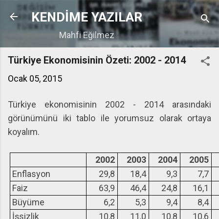
Ana içeriğe atla
KENDİME YAZILAR
Mahfi Eğilmez
Türkiye Ekonomisinin Özeti: 2002 - 2014
Ocak 05, 2015
Türkiye ekonomisinin 2002 - 2014 arasındaki
görünümünü iki tablo ile yorumsuz olarak ortaya
koyalım.
2002
2003
2004
2005
Enflasyon
29,8
18,4
9,3
7,7
Faiz
63,9
46,4
24,8
16,1
Büyüme
6,2
5,3
9,4
8,4
İşsizlik
10,8
11,0
10,8
10,6