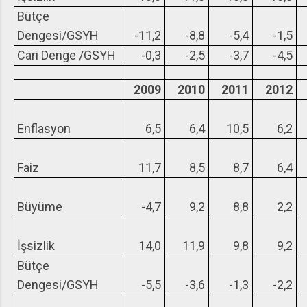
Bütçe
Dengesi/GSYH
-11,2
-8,8
-5,4
-1,5
Cari Denge /GSYH
-0,3
-2,5
-3,7
-4,5
2009
2010
2011
2012
Enflasyon
6,5
6,4
10,5
6,2
Faiz
11,7
8,5
8,7
6,4
Büyüme
-4,7
9,2
8,8
2,2
İşsizlik
14,0
11,9
9,8
9,2
Bütçe
Dengesi/GSYH
-5,5
-3,6
-1,3
-2,2