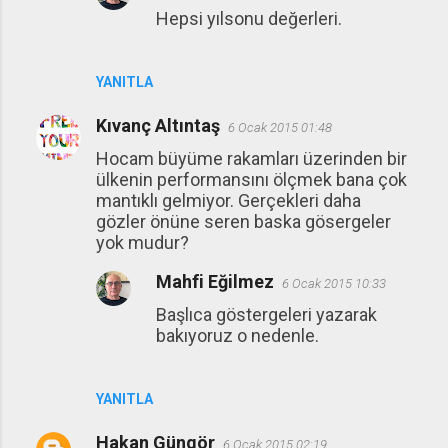
Hepsi yılsonu değerleri.
YANITLA
Kıvanç Altıntaş
6 Ocak 2015 01:48
Hocam büyüme rakamları üzerinden bir
ülkenin performansını ölçmek bana çok
mantıklı gelmiyor. Gerçekleri daha
gözler önüne seren baska gösergeler
yok mudur?
Mahfi Eğilmez
6 Ocak 2015 10:33
Başlıca göstergeleri yazarak
bakıyoruz o nedenle.
YANITLA
Hakan Güngör
6 Ocak 2015 02:19