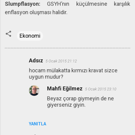
Slumpflasyon:
GSYH’nın küçülmesine karşılık
enflasyon oluşması halidir.
Ekonomi
Adsız
5 Ocak 2015 21:12
Y
hocam mülakatta kırmızı kravat sizce
o
uygun mudur?
r
Mahfi Eğilmez
u
5 Ocak 2015 23:10
m
Beyaz çorap giymeyin de ne
giyerseniz giyin.
l
a
r
YANITLA