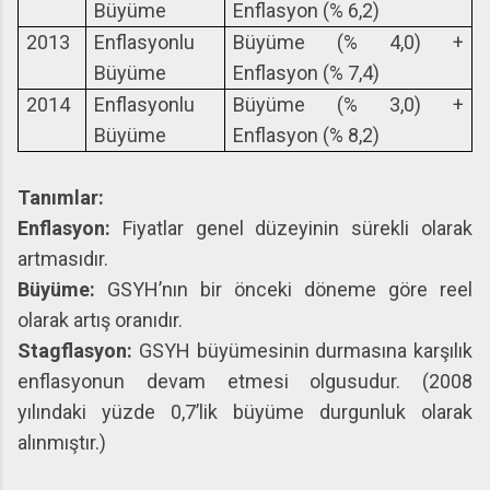
Büyüme
Enflasyon (% 6,2)
2013
Enflasyonlu
Büyüme (% 4,0) +
Büyüme
Enflasyon (% 7,4)
2014
Enflasyonlu
Büyüme (% 3,0) +
Büyüme
Enflasyon (% 8,2)
Tanımlar:
Enflasyon:
Fiyatlar genel düzeyinin sürekli olarak
artmasıdır.
Büyüme:
GSYH’nın bir önceki döneme göre reel
olarak artış oranıdır.
Stagflasyon:
GSYH büyümesinin durmasına karşılık
enflasyonun devam etmesi olgusudur. (2008
yılındaki yüzde 0,7’lik büyüme durgunluk olarak
alınmıştır.)