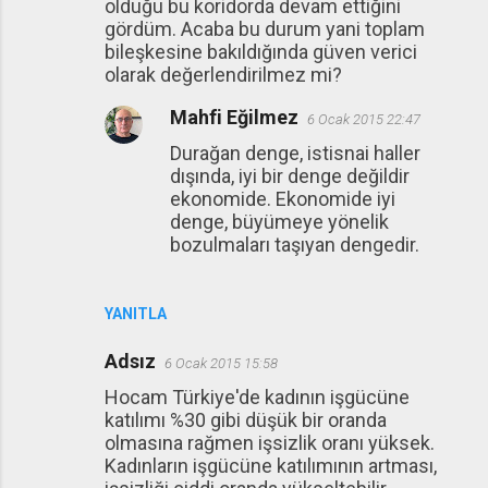
olduğu bu koridorda devam ettiğini
gördüm. Acaba bu durum yani toplam
bileşkesine bakıldığında güven verici
olarak değerlendirilmez mi?
Mahfi Eğilmez
6 Ocak 2015 22:47
Durağan denge, istisnai haller
dışında, iyi bir denge değildir
ekonomide. Ekonomide iyi
denge, büyümeye yönelik
bozulmaları taşıyan dengedir.
YANITLA
Adsız
6 Ocak 2015 15:58
Hocam Türkiye'de kadının işgücüne
katılımı %30 gibi düşük bir oranda
olmasına rağmen işsizlik oranı yüksek.
Kadınların işgücüne katılımının artması,