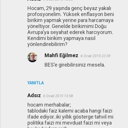
Hocam, 29 yaşında genç beyaz yakalı
profosyonelim. Yüksek enflasyon beni
birikim yapmak yerine para harcamaya
yöneltiyor. Genelde birikimimi Doğu
Avrupa'ya seyahat ederek harcıyorum.
Kendimi birikim yapmaya nasıl
yönlendirebilirim?
Mahfi Eğilmez
6 Ocak 2015 22:39
BES'e girebilirsiniz mesela.
YANITLA
Adsız
6 Ocak 2015 13:58
hocam merhabalar;
tablodaki faiz kalemi acaba hangi faizi
ifade ediyor..iki yıllık gösterge tahvil mi
politika faizi mi mevduat faizi mi veya