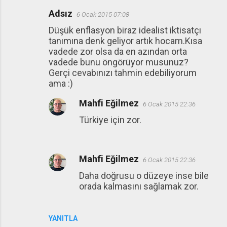
Adsız
6 Ocak 2015 07:08
Düşük enflasyon biraz idealist iktisatçı
tanımına denk geliyor artık hocam.Kısa
vadede zor olsa da en azından orta
vadede bunu öngörüyor musunuz?
Gerçi cevabınızı tahmin edebiliyorum
ama :)
Mahfi Eğilmez
6 Ocak 2015 22:36
Türkiye için zor.
Mahfi Eğilmez
6 Ocak 2015 22:36
Daha doğrusu o düzeye inse bile
orada kalmasını sağlamak zor.
YANITLA