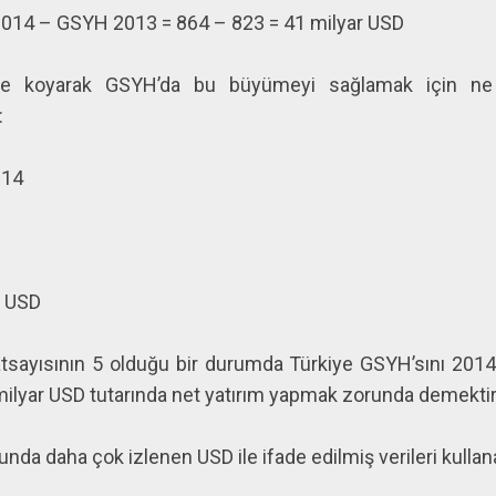
014 – GSYH 2013 = 864 – 823 = 41 milyar USD
rine koyarak GSYH’da bu büyümeyi sağlamak için n
:
014
r USD
atsayısının 5 olduğu bir durumda Türkiye GSYH’sını 201
 milyar USD tutarında net yatırım yapmak zorunda demektir
a daha çok izlenen USD ile ifade edilmiş verileri kullan