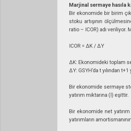
Marjinal sermaye hasıla k
Bir ekonomide bir birim çık
stoku artışının ölçülmesin
ratio – ICOR) adı veriliyor.
ICOR = ΔK / ΔY
ΔK: Ekonomideki toplam serm
ΔY: GSYH’da t yılından t+1 y
Bir ekonomide sermaye stok
yatırım miktarına (I) eşittir.
Bir ekonomide net yatırım m
yatırımların amortismanını