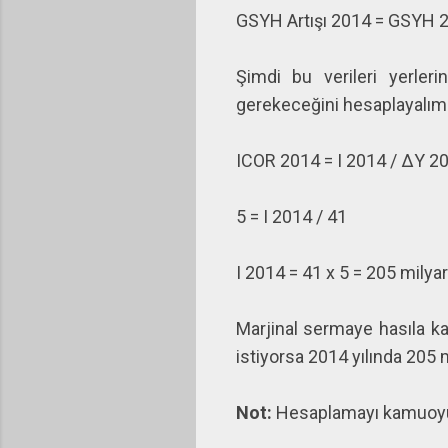
GSYH Artışı 2014 = GSYH 2
Şimdi bu verileri yerle
gerekeceğini hesaplayalım
ICOR 2014 = I 2014 / ΔY 2
5 = I 2014 / 41
I 2014 = 41 x 5 = 205 milya
Marjinal sermaye hasıla k
istiyorsa 2014 yılında 205
Not:
Hesaplamayı kamuoyund