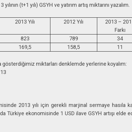
13 yılının (t+1 yılı) GSYH ve yatırım artış miktarını yazalım.
2013 Yılı
2012 Yılı
2013 – 201
Farkı
823
789
34
169,5
158,5
11
da gösterdiğimiz miktarları denklemde yerlerine koyalım:
013
sinde 2013 yılı için gerekli marjinal sermaye hasıla k
nda Türkiye ekonomisinde 1 USD ilave GSYH artışı elde e