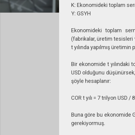
K: Ekonomideki toplam se
Y: GSYH
Ekonomideki toplam serma
(fabrikalar, üretim tesisler
t yılında yapılmış üretimin 
Bir ekonomide t yılındaki 
USD olduğunu düşünürsek, 
şöyle hesaplanır:
COR t yılı = 7 trilyon USD /
Buna göre bu ekonomide GS
gerekiyormuş.