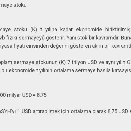
rmaye stoku
ye stoku (K) t yılına kadar ekonomide biriktirilmi
i vb fiziki sermayeyi) gösterir. Yani stok bir kavramdır. Bu
piyasa fiyatı cinsinden değerini gösteren akım bir kavramdı
toplam sermaye stokunun (K) 7 trilyon USD ve aynı yılın G
bu ekonomide t yılının ortalama sermaye hasıla katsayıs
 800 milyar USD = 8,75
YH’yı 1 USD artırabilmek için ortalama olarak 8,75 USD 