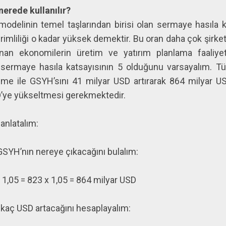
nerede kullanılır?
elinin temel taşlarından birisi olan sermaye hasıla 
imliliği o kadar yüksek demektir. Bu oran daha çok şirket
an ekonomilerin üretim ve yatırım planlama faaliyetle
sermaye hasıla katsayısının 5 olduğunu varsayalım. Tür
me ile GSYH’sını 41 milyar USD artırarak 864 milyar USD
SD’ye yükseltmesi gerekmektedir.
anlatalım:
YH’nın nereye çıkacağını bulalım:
,05 = 823 x 1,05 = 864 milyar USD
kaç USD artacağını hesaplayalım: