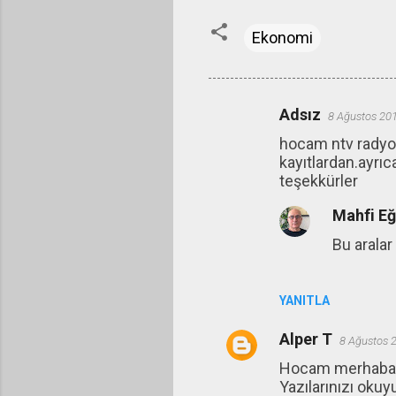
Ekonomi
Adsız
8 Ağustos 20
Y
hocam ntv radyo
o
kayıtlardan.ayrı
r
teşekkürler
u
Mahfi E
m
Bu aralar
l
a
r
YANITLA
Alper T
8 Ağustos 
Hocam merhaba
Yazılarınızı oku