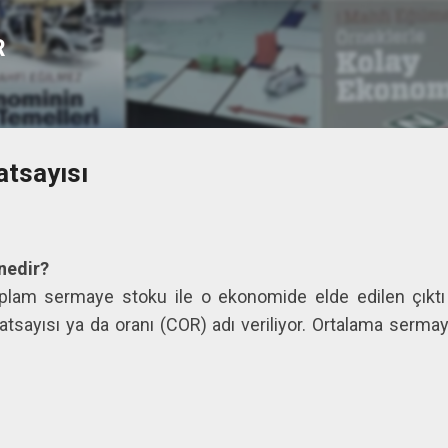
Ana içeriğe atla
R
tsayısı
nedir?
lam sermaye stoku ile o ekonomide elde edilen çıktı (
tsayısı ya da oranı (COR) adı veriliyor. Ortalama sermaye