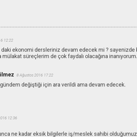
16 12:22
 daki ekonomi dersleriniz devam edecek mi ? sayenizde 
ca mülakat süreçlerim de çok faydalı olacağına inanıyorum
ğilmez
8 Ağustos 2016 17:22
 gündem değiştiği için ara verildi ama devam edecek.
2016 12:36
yunca ne kadar eksik bilgilerle iş/meslek sahibi olduğumuz