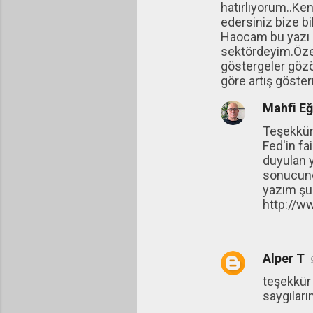
hatırlıyorum..Ke
edersiniz bize bil
Haocam bu yazı il
sektördeyim.Özel
göstergeler gözön
göre artış göst
Mahfi E
Teşekkür
Fed'in fa
duyulan y
sonucunda
yazım şu 
http://w
Alper T
teşekkür
saygıları