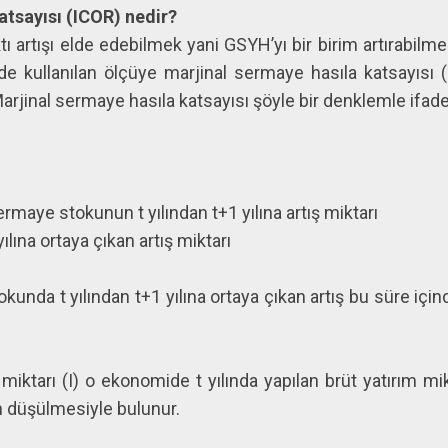
atsayısı (ICOR) nedir?
tı artışı elde edebilmek yani GSYH’yı bir birim artırabilm
de kullanılan ölçüye marjinal sermaye hasıla katsayısı 
 Marjinal sermaye hasıla katsayısı şöyle bir denklemle ifade 
aye stokunun t yılından t+1 yılına artış miktarı
ılına ortaya çıkan artış miktarı
unda t yılından t+1 yılına ortaya çıkan artış bu süre içi
iktarı (I) o ekonomide t yılında yapılan brüt yatırım mik
n düşülmesiyle bulunur.