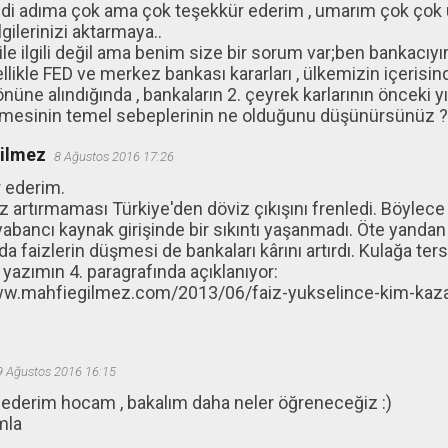
ndi adıma çok ama çok teşekkür ederim , umarım çok çok 
gilerinizi aktarmaya..
e ilgili değil ama benim size bir sorum var;ben bankacıyım
likle FED ve merkez bankası kararları , ülkemizin içeris
üne alındığında , bankaların 2. çeyrek karlarının önceki y
ermesinin temel sebeplerinin ne olduğunu düşünürsünüz ?
ğilmez
8 Ağustos 2016 17:26
 ederim.
iz artırmaması Türkiye'den döviz çıkışını frenledi. Böylec
abancı kaynak girişinde bir sıkıntı yaşanmadı. Öte yandan 
 faizlerin düşmesi de bankaları kârını artırdı. Kulağa ter
yazımın 4. paragrafında açıklanıyor:
ww.mahfiegilmez.com/2013/06/faiz-yukselince-kim-kaza
9 Ağustos 2016 16:15
 ederim hocam , bakalım daha neler öğreneceğiz :)
mla