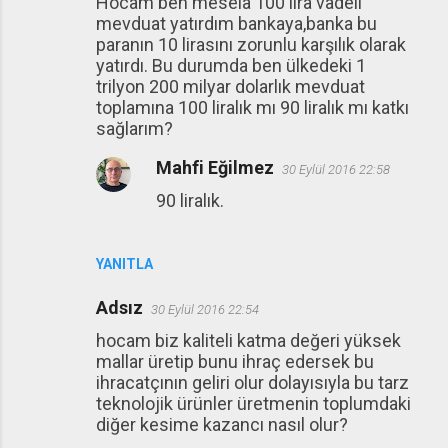
Hocam ben mesela 100 lira vadeli
mevduat yatırdım bankaya,banka bu
paranın 10 lirasını zorunlu karşılık olarak
yatırdı. Bu durumda ben ülkedeki 1
trilyon 200 milyar dolarlık mevduat
toplamına 100 liralık mı 90 liralık mı katkı
sağlarım?
Mahfi Eğilmez
30 Eylül 2016 22:58
90 liralık.
YANITLA
Adsız
30 Eylül 2016 22:54
hocam biz kaliteli katma değeri yüksek
mallar üretip bunu ihraç edersek bu
ihracatçının geliri olur dolayısıyla bu tarz
teknolojik ürünler üretmenin toplumdaki
diğer kesime kazancı nasıl olur?