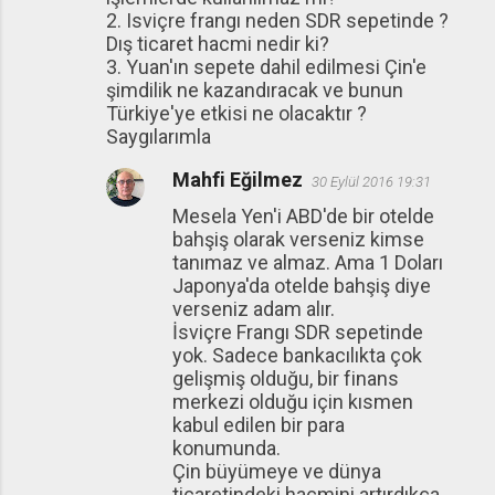
2. Isviçre frangı neden SDR sepetinde ?
Dış ticaret hacmi nedir ki?
3. Yuan'ın sepete dahil edilmesi Çin'e
şimdilik ne kazandıracak ve bunun
Türkiye'ye etkisi ne olacaktır ?
Saygılarımla
Mahfi Eğilmez
30 Eylül 2016 19:31
Mesela Yen'i ABD'de bir otelde
bahşiş olarak verseniz kimse
tanımaz ve almaz. Ama 1 Doları
Japonya'da otelde bahşiş diye
verseniz adam alır.
İsviçre Frangı SDR sepetinde
yok. Sadece bankacılıkta çok
gelişmiş olduğu, bir finans
merkezi olduğu için kısmen
kabul edilen bir para
konumunda.
Çin büyümeye ve dünya
ticaretindeki hacmini artırdıkça