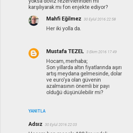
yoksa döviz rezervlerinden mi
karşılıyarak mı fon enjekte ediyor?
Mahfi Eğilmez
30 Eylül 2016 22:58
Her iki yolla da.
Mustafa TEZEL
3 Ekim 2016 17:49
Hocam, merhaba;
Son yillarda altın fiyatlarında aşırı
artış meydana gelmesinde, dolar
ve euro'ya olan güvenin
azalmasının önemli bir payı
olduğü düşünülebilir mi?
YANITLA
Adsız
30 Eylül 2016 22:03