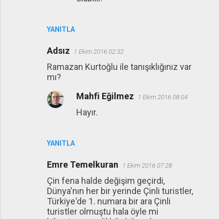
YANITLA
Adsız
1 Ekim 2016 02:32
Ramazan Kurtoğlu ile tanışıklığınız var
mı?
Mahfi Eğilmez
1 Ekim 2016 08:04
Hayır.
YANITLA
Emre Temelkuran
1 Ekim 2016 07:28
Çin fena halde değişim geçirdi,
Dünya'nın her bir yerinde Çinli turistler,
Türkiye'de 1. numara bir ara Çinli
turistler olmuştu hala öyle mi