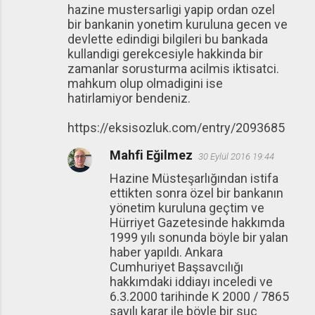
hazine mustersarligi yapip ordan ozel
bir bankanin yonetim kuruluna gecen ve
devlette edindigi bilgileri bu bankada
kullandigi gerekcesiyle hakkinda bir
zamanlar sorusturma acilmis iktisatci.
mahkum olup olmadigini ise
hatirlamiyor bendeniz.
https://eksisozluk.com/entry/2093685
Mahfi Eğilmez
30 Eylül 2016 19:44
Hazine Müsteşarlığından istifa
ettikten sonra özel bir bankanın
yönetim kuruluna geçtim ve
Hürriyet Gazetesinde hakkımda
1999 yılı sonunda böyle bir yalan
haber yapıldı. Ankara
Cumhuriyet Başsavcılığı
hakkımdaki iddiayı inceledi ve
6.3.2000 tarihinde K 2000 / 7865
sayılı karar ile böyle bir suç