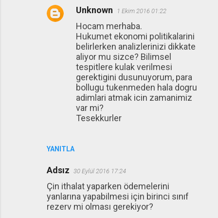
Unknown
1 Ekim 2016 01:22
Hocam merhaba.
Hukumet ekonomi politikalarini
belirlerken analizlerinizi dikkate
aliyor mu sizce? Bilimsel
tespitlere kulak verilmesi
gerektigini dusunuyorum, para
bollugu tukenmeden hala dogru
adimlari atmak icin zamanimiz
var mi?
Tesekkurler
YANITLA
Adsız
30 Eylül 2016 17:24
Çin ithalat yaparken ödemelerini
yanlarına yapabilmesi için birinci sınıf
rezerv mi olması gerekiyor?