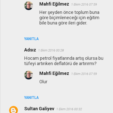
Mahfi Eğilmez
1 Ekim 2016 07:59
Her şeyden önce toplum buna
göre biçimleneceği için eğitim
bile buna göre ileri gider.
YANITLA
Adsız
1 Ekim 2016 00:28
Hocam petrol fiyatlarında artış olursa bu
tüfeyi artırıken deflatörü de artırırmı?
Mahfi Eğilmez
1 Ekim 2016 07:59
Olur
YANITLA
Sultan Galiyev
1 Ekim 2016 00:32