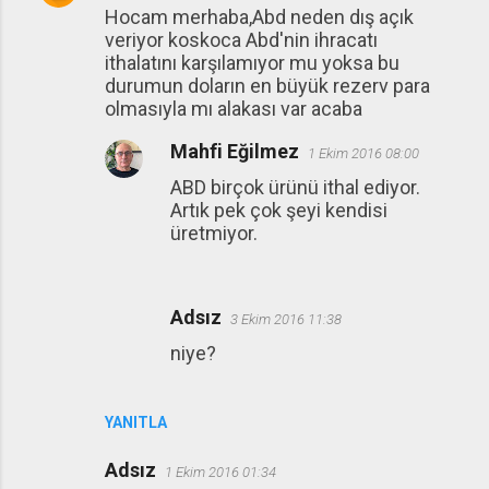
Hocam merhaba,Abd neden dış açık
veriyor koskoca Abd'nin ihracatı
ithalatını karşılamıyor mu yoksa bu
durumun doların en büyük rezerv para
olmasıyla mı alakası var acaba
Mahfi Eğilmez
1 Ekim 2016 08:00
ABD birçok ürünü ithal ediyor.
Artık pek çok şeyi kendisi
üretmiyor.
Adsız
3 Ekim 2016 11:38
niye?
YANITLA
Adsız
1 Ekim 2016 01:34