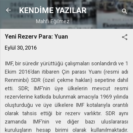
Ana içeriğe atla
KENDİME YAZILAR
Mahfi Eğilmez
Yeni Rezerv Para: Yuan
Eylül 30, 2016
IMF, bir süredir yürüttüğü çalışmaları sonlandırdı ve 1
Ekim 2016’dan itibaren Çin parası Yuanı (resmi adı
Renminbi) SDR (özel çekme hakları) sepetine dahil
etti. SDR; IMF’nin üye ülkelerin mevcut resmi
rezervlerine katkıda bulunmak amacıyla 1969 yılında
oluşturduğu ve üye ülkelere IMF kotalarıyla orantılı
olarak tahsis ettiği bir rezerv varlıktır. SDR aynı
zamanda IMF’nin ve diğer bazı uluslararası
kuruluşların hesap birimi olarak kullanılmaktadır.