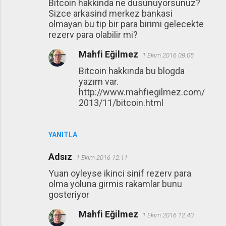
Bitcoin hakkinda ne dusunuyorsunuz?
Sizce arkasind merkez bankasi
olmayan bu tip bir para birimi gelecekte
rezerv para olabilir mi?
Mahfi Eğilmez
1 Ekim 2016 08:05
Bitcoin hakkında bu blogda
yazım var.
http://www.mahfiegilmez.com/
2013/11/bitcoin.html
YANITLA
Adsız
1 Ekim 2016 12:11
Yuan oyleyse ikinci sinif rezerv para
olma yoluna girmis rakamlar bunu
gosteriyor
Mahfi Eğilmez
1 Ekim 2016 12:40