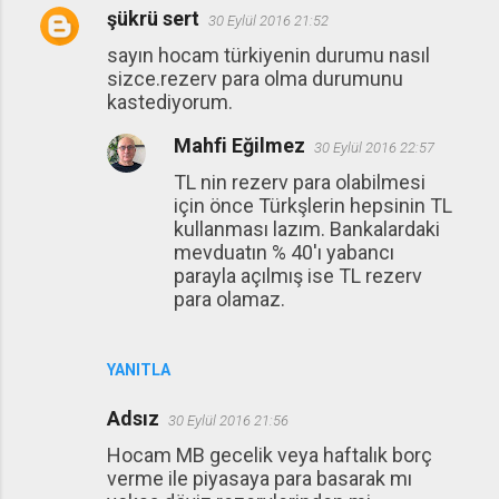
şükrü sert
30 Eylül 2016 21:52
sayın hocam türkiyenin durumu nasıl
sizce.rezerv para olma durumunu
kastediyorum.
Mahfi Eğilmez
30 Eylül 2016 22:57
TL nin rezerv para olabilmesi
için önce Türkşlerin hepsinin TL
kullanması lazım. Bankalardaki
mevduatın % 40'ı yabancı
parayla açılmış ise TL rezerv
para olamaz.
YANITLA
Adsız
30 Eylül 2016 21:56
Hocam MB gecelik veya haftalık borç
verme ile piyasaya para basarak mı