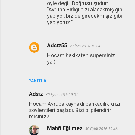
öyle değil. Doğrusu şudur:
"Avrupa Birliği bizi alacakmış gibi
yapıyor, biz de girecekmişiz gibi
yapıyoruz."
Adsız55
2 Ekim 2016 13:54
Hocam hakikaten supersiniz
ya:)
YANITLA
Adsız
30 Eylül 2016 19:07
Hocam Avrupa kaynaklı bankacılık krizi
söylentileri başladı. Bizi bilgilendirir
misiniz?
Mahfi Eğilmez
30 Eylül 2016 19:46