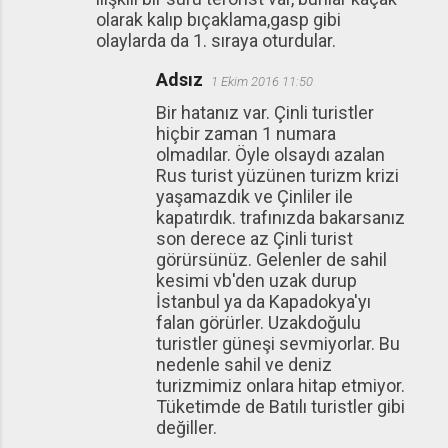
olarak kalıp bıçaklama,gasp gibi
olaylarda da 1. sıraya oturdular.
Adsız
1 Ekim 2016 11:50
Bir hatanız var. Çinli turistler
hiçbir zaman 1 numara
olmadılar. Öyle olsaydı azalan
Rus turist yüzünen turizm krizi
yaşamazdık ve Çinliler ile
kapatırdık. trafınızda bakarsanız
son derece az Çinli turist
görürsünüz. Gelenler de sahil
kesimi vb'den uzak durup
İstanbul ya da Kapadokya'yı
falan görürler. Uzakdoğulu
turistler güneşi sevmiyorlar. Bu
nedenle sahil ve deniz
turizmimiz onlara hitap etmiyor.
Tüketimde de Batılı turistler gibi
değiller.