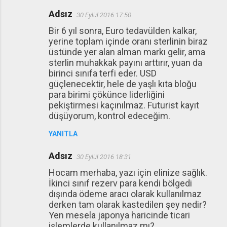
Adsız
30 Eylül 2016 17:50
Bir 6 yıl sonra, Euro tedavülden kalkar,
yerine toplam içinde oranı sterlinin biraz
üstünde yer alan alman markı gelir, ama
sterlin muhakkak payını arttırır, yuan da
birinci sınıfa terfi eder. USD
güçlenecektir, hele de yaşlı kıta bloğu
para birimi çökünce liderliğini
pekiştirmesi kaçınılmaz. Futurist kayıt
düşüyorum, kontrol edeceğim.
YANITLA
Adsız
30 Eylül 2016 18:31
Hocam merhaba, yazı için elinize sağlık.
İkinci sınıf rezerv para kendi bölgedi
dışında ödeme aracı olarak kullanılmaz
derken tam olarak kastedilen şey nedir?
Yen mesela japonya haricinde ticari
işlemlerde kullanılmaz mı?