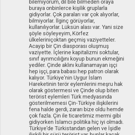
bilemiyorum, dil bile bilmeden oraya
buraya onbinlerce kişilik gruplarla
gidiyorlar. Çok paraları var çok alıyorlar,
bilmiyorlar. İlginç görüyorlar,
kullanılıyorlar. Lüksün alası var. Yani size
şöyle söyleyeyim, Körfez
ülkeleriniçoktan geçmiş vaziyetteler.
Acayip bir Çin diasporası oluşmuş
vaziyette. İçlerine kapitalizmi soktular,
sınıf ayrımcılığını koyup bunun ekmeğini
yediler. Çinde aklını kullanamayan işçi
hep işçi, para babası hep patron olarak
kalıyor. Türkiye'nin Uygur İslam
Hareketinin terör eylemlerini meşru hak
olarak göstermesi ve Çinde olup biten
terörist eylemleri Türk medyasında
gösterilmemesi Çin-Türkiye ilişkilerini
fena halde gerdi, zararı bize oldu hemde
çok fazla. Çin ile ticaretimiz mermi gibi
gidiyorken İslamcı politika hiç iyi olmadı.
Türkiye'de Türkistandan gelen ve İşidle
ilişkili bir sürü terörist var, bunlar kaçak