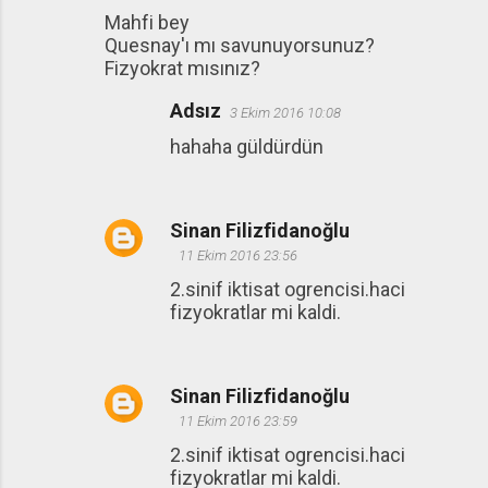
Mahfi bey
o
Quesnay'ı mı savunuyorsunuz?
r
Fizyokrat mısınız?
u
Adsız
3 Ekim 2016 10:08
m
hahaha güldürdün
l
a
r
Sinan Filizfidanoğlu
11 Ekim 2016 23:56
2.sinif iktisat ogrencisi.haci
fizyokratlar mi kaldi.
Sinan Filizfidanoğlu
11 Ekim 2016 23:59
2.sinif iktisat ogrencisi.haci
fizyokratlar mi kaldi.