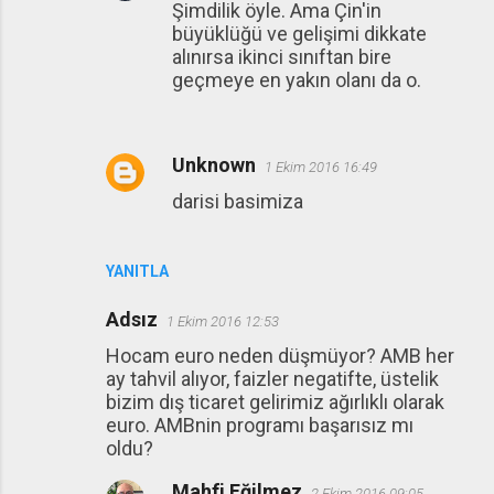
Şimdilik öyle. Ama Çin'in
büyüklüğü ve gelişimi dikkate
alınırsa ikinci sınıftan bire
geçmeye en yakın olanı da o.
Unknown
1 Ekim 2016 16:49
darisi basimiza
YANITLA
Adsız
1 Ekim 2016 12:53
Hocam euro neden düşmüyor? AMB her
ay tahvil alıyor, faizler negatifte, üstelik
bizim dış ticaret gelirimiz ağırlıklı olarak
euro. AMBnin programı başarısız mı
oldu?
Mahfi Eğilmez
2 Ekim 2016 09:05