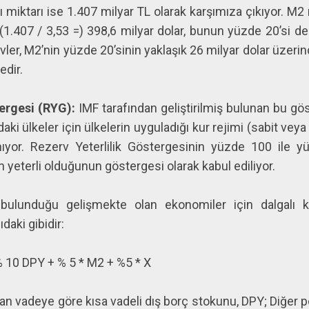
zı miktarı ise 1.407 milyar TL olarak karşımıza çıkıyor. M2
k (1.407 / 3,53 =) 398,6 milyar dolar, bunun yüzde 20’si de
vler, M2’nin yüzde 20’sinin yaklaşık 26 milyar dolar üzer
edir.
tergesi (RYG):
IMF tarafından geliştirilmiş bulunan bu gö
ki ülkeler için ülkelerin uyguladığı kur rejimi (sabit veya 
anıyor. Rezerv Yeterlilik Göstergesinin yüzde 100 ile y
yeterli olduğunun göstergesi olarak kabul ediliyor.
 bulunduğu gelişmekte olan ekonomiler için dalgalı k
daki gibidir:
% 10 DPY + % 5 * M2 + %5 * X
n vadeye göre kısa vadeli dış borç stokunu, DPY; Diğer p