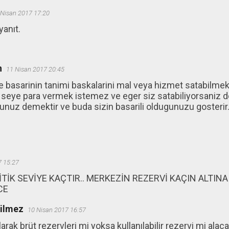
 Nisan 2017 17:20
yanıt.
n
11 Nisan 2017 20:45
 basarinin tanimi baskalarini mal veya hizmet satabilmek
seye para vermek istemez ve eger siz satabiliyorsaniz de
unuz demektir ve buda sizin basarili oldugunuzu gosterir
7 15:27
TİK SEVİYE KAÇTIR.. MERKEZİN REZERVİ KAÇIN ALTIN
CE
ğilmez
10 Nisan 2017 16:57
arak brüt rezervleri mi yoksa kullanılabilir rezervi mi alac