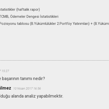
atistikler (haftalık rapor)
: TCMB, Ödemeler Dengesi İstatistikleri
ozisyonu tablosu (B.Yükümlülükler 2.Portföy Yatırımları) + (B.Yükümlü
7 15:27
başarının tanımı nedir?
ğilmez
10 Nisan 2017 16:56
duğu alanda analiz yapabilmektir.