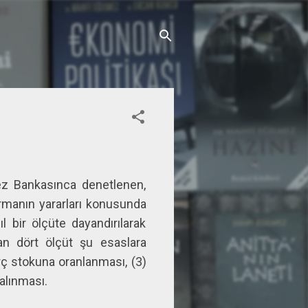
rkez Bankasınca denetlenen,
durmanın yararları konusunda
l bir ölçüte dayandırılarak
an dört ölçüt şu esaslara
orç stokuna oranlanması, (3)
alınması.