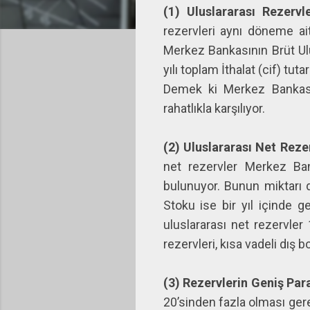
(1)
Uluslararası Rezerv
rezervleri aynı döneme ait 
Merkez Bankasının Brüt Ulu
yılı toplam İthalat (cif) tuta
Demek ki Merkez Bankasının
rahatlıkla karşılıyor.
(2)
Uluslararası Net Reze
net rezervler Merkez Ban
bulunuyor. Bunun miktarı d
Stoku ise bir yıl içinde g
uluslararası net rezervler
rezervleri, kısa vadeli dış 
(3) Rezervlerin Geniş Para
20’sinden fazla olması gerek