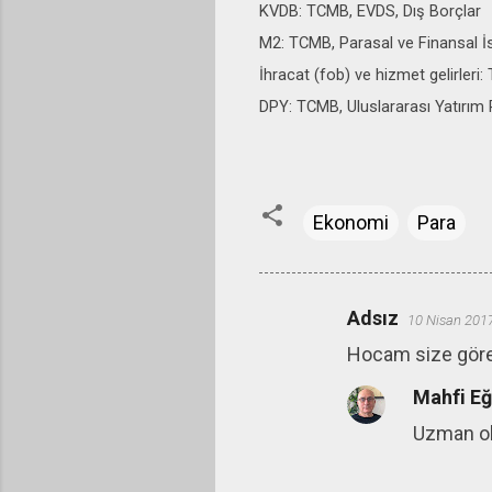
KVDB: TCMB, EVDS, Dış Borçlar
M2: TCMB, Parasal ve Finansal İst
İhracat (fob) ve hizmet gelirleri
DPY: TCMB, Uluslararası Yatırım P
Ekonomi
Para
Adsız
10 Nisan 201
Y
Hocam size göre 
o
r
Mahfi E
u
Uzman ol
m
l