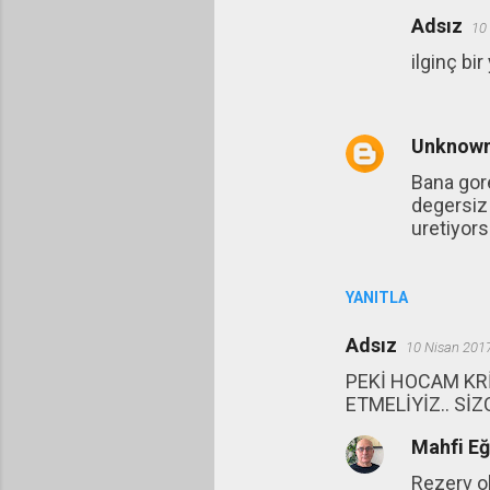
a
Adsız
10
r
ilginç bir 
Unknow
Bana gore
degersiz 
uretiyors
YANITLA
Adsız
10 Nisan 201
PEKİ HOCAM KRİ
ETMELİYİZ.. SİZ
Mahfi E
Rezerv ol