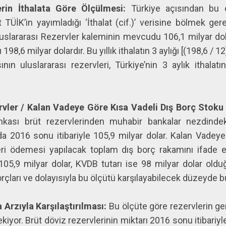
lerin İthalata Göre Ölçülmesi:
Türkiye açısından bu o
TÜİK’in yayımladığı ‘İthalat (cif.)’ verisine bölmek ger
slararası Rezervler kaleminin mevcudu 106,1 milyar dola
rı 198,6 milyar dolardır. Bu yıllık ithalatın 3 aylığı [(198,6 / 1
 uluslararası rezervleri, Türkiye’nin 3 aylık ithalatı
rvler / Kalan Vadeye Göre Kısa Vadeli Dış Borç Stoku
kası brüt rezervlerinden muhabir bankalar nezdindek
a 2016 sonu itibariyle 105,9 milyar dolar. Kalan Vadey
eri ödemesi yapılacak toplam dış borç rakamını ifade e
 105,9 milyar dolar, KVDB tutarı ise 98 milyar dolar o
borçları ve dolayısıyla bu ölçütü karşılayabilecek düzeyde 
 Arzıyla Karşılaştırılması:
Bu ölçüte göre rezervlerin ge
iyor. Brüt döviz rezervlerinin miktarı 2016 sonu itibariyle