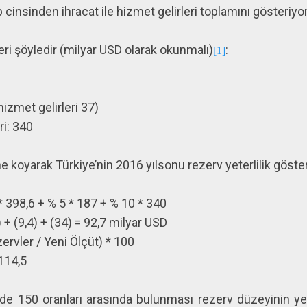
b cinsinden ihracat ile hizmet gelirleri toplamını gösteriyor
eri şöyledir (milyar USD olarak okunmalı)
:
[1]
hizmet gelirleri 37)
ri: 340
e koyarak Türkiye’nin 2016 yılsonu rezerv yeterlilik göste
* 398,6 + % 5 * 187 + % 10 * 340
) + (9,4) + (34) = 92,7 milyar USD
ervler / Yeni Ölçüt) * 100
 114,5
de 150 oranları arasında bulunması rezerv düzeyinin ye