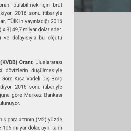
ranı bulabilmek için brüt
ekiyor. 2016 sonu itibariyle
r, TÜİK’in yayınladığı 2016
2) x 3] 49,7 milyar dolar eder.
nı ve dolayısıyla bu ölçütü
 (KVDB) Oranı:
Uluslararası
i dövizlerin düşülmesiyle
e Göre Kısa Vadeli Dış Borç
diyor. 2016 sonu itibariyle
lduğuna göre Merkez Bankası
bulunuyor.
niş para arzının (M2) yüzde
 106 milyar dolar, aynı tarih