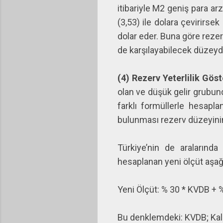
itibariyle M2 geniş para ar
(3,53) ile dolara çevirirse
dolar eder. Buna göre rezer
de karşılayabilecek düzeyd
(4) Rezerv Yeterlilik Gös
olan ve düşük gelir grubunda
farklı formüllerle hesapl
bulunması rezerv düzeyinin 
Türkiye’nin de aralarında
hesaplanan yeni ölçüt aşağı
Yeni Ölçüt: % 30 * KVDB + 
Bu denklemdeki: KVDB; Kala