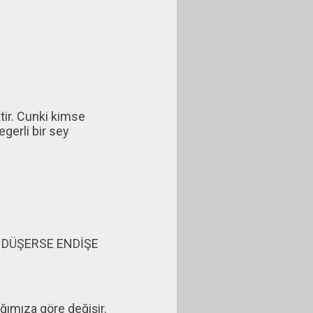
tir. Cunki kimse
gerli bir sey
.
A DÜŞERSE ENDİŞE
ağımıza göre değişir.