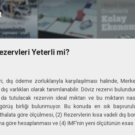
Ana içeriğe atla
R
zervleri Yeterli mi?
ri, dış ödeme zorluklarıyla karşılaşılması halinde, Me
ış varlıkları olarak tanımlanabilir. Döviz rezervi bulun
da tutulacak rezervin ideal miktarı ve bu miktarın nası
görüş birliği bulunmuyor. Bu konuda en sık başvurul
ithalata göre ölçülmesi, (2) Rezervlerin kısa vadeli dış b
ına göre hesaplanması ve (4) IMF’nin yeni ölçütünün esas 