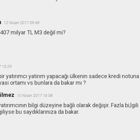
n
12 Nisan 2017 09:49
07 milyar TL M3 değil mi?
7 15:29
r yatırımcı yatırım yapacağı ülkenin sadece kredi notuna
siyasi ortamı vs bunlara da bakar mı ?
ğilmez
10 Nisan 2017 16:58
atırımcının bilgi düzeyine bağlı olarak değişir. Fazla bi,lgil
giliyse bu saydıklarınıza da bakar.