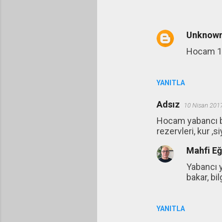
Unknow
Hocam 14
YANITLA
Adsız
10 Nisan 201
Hocam yabancı bi
rezervleri, kur ,
Mahfi E
Yabancı y
bakar, bil
YANITLA