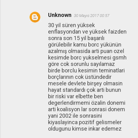
Unknown
30 Mayıs 2017 00:57
30 yil süren yüksek
enflasyondan ve yüksek faizden
sonra son 15 yil başarılı
görülebilir kamu borc yükünün
azalmış olmasida arti puan ozel
kesimde borc yukselmesi gsmh
göre cok sorunlu sayılamaz
birde borclu kesimin teminatlari
borçlarının cok üstündedir
mesele devlete birşey olmasin
hayat standardı çok arti bunun
bir riski var elbette ben
degerlendirmemi özalin donemi
arti koalisyon lar sonrasi donem
yani 2002 ile sonrasini
kiyaslayinca pozitif gelismeler
oldugunu kimse inkar edemez