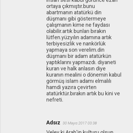
ortaya çıkmıştır.bunu
abartmanın atatürkü din
düşmanı gibi göstermeye
çalışmanın kime ne faydası
olabilir.artık bunları bırakın
lütfen.yüzyılın adamına artık
terbiyesizlik ve nankörlük
yapmaya son verelim.din
düşmanı bir adam atatürkün
yaptıklarını yapmazdı. diyaneti
kuran ve halk anlasın diye
kuranın mealini o dönemin kabul
görmüş islam adamı elmalılı
hamdi yazıra çevirten
atatürktür.bırakın artık bu kini ve
nefreti.
Adsız
30 Mayıs 2017 03:38
Velev ki Arab'in kulturu olsun.