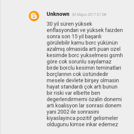
Unknown
30 Mayıs 2017 01:08
30 yil süren yüksek
enflasyondan ve yüksek faizden
sonra son 15 yil başarılı
görülebilir kamu borc yükünün
azalmış olmasida arti puan ozel
kesimde borc yukselmesi gsmh
göre cok sorunlu sayılamaz
birde borclu kesimin teminatlari
borçlarının cok üstündedir
mesele devlete birşey olmasin
hayat standardı çok arti bunun
bir riski var elbette ben
degerlendirmemi özalin donemi
arti koalisyon lar sonrasi donem
yani 2002 ile sonrasini
kiyaslayinca pozitif gelismeler
oldugunu kimse inkar edemez