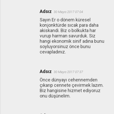
Adsız
30 Mayıs 2017 07:04
Sayın Er o dönem küresel
konjonktürde sıcak para daha
akiskandi. Biz o bolkukta har
vurup harman savurduk. Siz
hangi ekonomik sinif adına bunu
soyluyorsinuz önce bunu
cevapladınız.
Adsız
30 Mayıs 2017 07:37
Önce dünyayı cehennemden
çıkarıp cennete çevirmek lazım.
Biz hangisine hizmet ediyoruz
onu düşünelim.