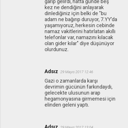
garip gelirdi, hatta günde beş
kez ne dendiğini anlayarak
dinlediğiniz için belki de "bu
adam ne bağırıp duruyor, 7.YY'da
yaşamıyoruz, herkesin cebinde
namaz vakitlerini hatırlatan akıllı
telefonlar var, namazını kılacak
olan gider kılar" diye düşünüyor
olurdunuz.
Adsız
29 Mayıs 2017 12:46
Gazi o zamanlarda karşı
devrimin gücünün farkındaydı,
gelecekte ulusunun arap
hegamonyasına girmemesi için
elinden geleni yaptı.
Adsız
29 Mayıs 2017 13:04