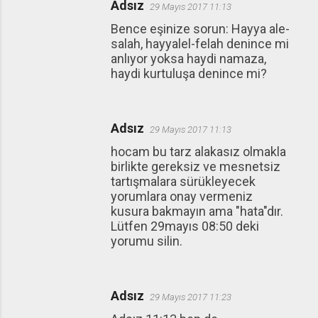
Adsız
29 Mayıs 2017 11:13
Bence eşinize sorun: Hayya ale-
salah, hayyalel-felah denince mi
anlıyor yoksa haydi namaza,
haydi kurtuluşa denince mi?
Adsız
29 Mayıs 2017 11:13
hocam bu tarz alakasız olmakla
birlikte gereksiz ve mesnetsiz
tartışmalara sürükleyecek
yorumlara onay vermeniz
kusura bakmayın ama "hata"dır.
Lütfen 29mayıs 08:50 deki
yorumu silin.
Adsız
29 Mayıs 2017 11:23