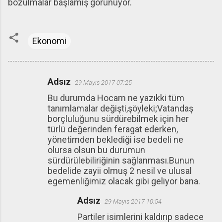
bozulmalar başlamış görünüyor.
Ekonomi
Adsız
29 Mayıs 2017 07:25
Y
Bu durumda Hocam ne yazıkki tüm
o
tanımlamalar değişti,şöyleki;Vatandaş
r
borçluluğunu sürdürebilmek için her
u
türlü değerinden feragat ederken,
yönetimden beklediği ise bedeli ne
m
olursa olsun bu durumun
l
sürdürülebiliriğinin sağlanması.Bunun
a
bedelide zayii olmuş 2 nesil ve ulusal
egemenliğimiz olacak gibi geliyor bana.
r
Adsız
29 Mayıs 2017 10:54
Partiler isimlerini kaldırıp sadece