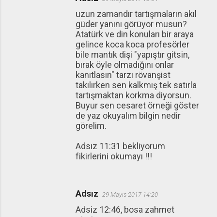
uzun zamandır tartışmaların akıl
güder yanını görüyor musun?
Atatürk ve din konuları bir araya
gelince koca koca profesörler
bile mantık dişi "yapıştır gitsin,
bırak öyle olmadığını onlar
kanıtlasın" tarzı rövanşist
takılırken sen kalkmış tek satırla
tartışmaktan korkma diyorsun.
Buyur sen cesaret örneği göster
de yaz okuyalım bilgin nedir
görelim.
Adsız 11:31 bekliyorum
fikirlerini okumayı !!!
Adsız
29 Mayıs 2017 14:20
Adsiz 12:46, bosa zahmet