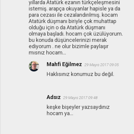
yıllarda Atatürk ezanın türkçeleşmesini
istemiş. arapça okuyanlar hapisle ya da
para cezası ile cezalandırılmış. kocam
Atatürk düşmanı biriyle çok muhattap
olduğu için o da Atatürk düşmanı
olmaya başladı. hocam çok üzülüyorum.
bu konuda düşüncelerinizi merak
ediyorum . ne olur bizimle paylaşır
mısnız hocam...
Mahfi Eğilmez
29 Mayıs 2017 09:05
Haklısınız konumuz bu değil.
Adsız
29 Mayıs 2017 09:48
keşke bişeyler yazsaydınız
hocam ya...