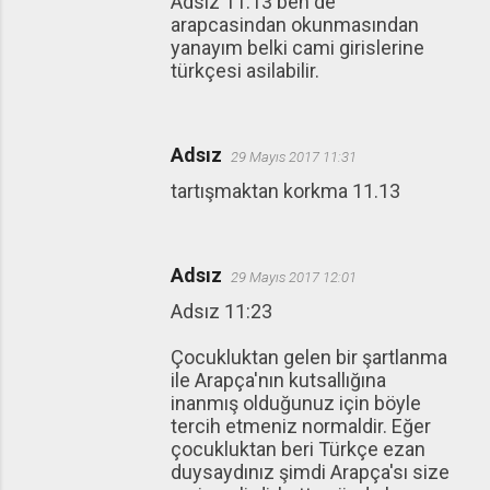
Adsız 11:13 ben de
arapcasindan okunmasından
yanayım belki cami girislerine
türkçesi asilabilir.
Adsız
29 Mayıs 2017 11:31
tartışmaktan korkma 11.13
Adsız
29 Mayıs 2017 12:01
Adsız 11:23
Çocukluktan gelen bir şartlanma
ile Arapça'nın kutsallığına
inanmış olduğunuz için böyle
tercih etmeniz normaldir. Eğer
çocukluktan beri Türkçe ezan
duysaydınız şimdi Arapça'sı size