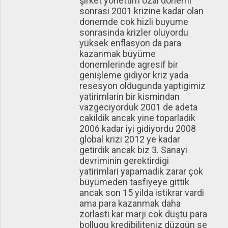
şirket yonettim ozal donemi
sonrasi 2001 krizine kadar olan
donemde cok hizli buyume
sonrasinda krizler oluyordu
yüksek enflasyon da para
kazanmak büyüme
donemlerinde agresif bir
genişleme gidiyor kriz yada
resesyon oldugunda yaptigimiz
yatirimlarin bir kismindan
vazgeciyorduk 2001 de adeta
cakildik ancak yine toparladik
2006 kadar iyi gidiyordu 2008
global krizi 2012 ye kadar
getirdik ancak biz 3. Sanayi
devriminin gerektirdigi
yatirimlari yapamadik zarar çok
büyümeden tasfiyeye gittik
ancak son 15 yilda istikrar vardi
ama para kazanmak daha
zorlasti kar marji cok düştü para
bollugu kredibiliteniz düzgün se