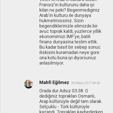
Fransiz'in kulturunu daha iyi
kilan ne peki? Begenmediginiz
Arab'in kulturu ile dunyaya
hukmetmissiniz. Sizin
begendiklerinizle elimizde bir
avuc toprak kaldi, yuzlerce yillik
ekonomimizi IMF'ye, batili
finans dunyasina teslim ettik.
Bu kadar basit bir sebep sonuc
iliskisini kuramadan neye gore
ona kotu buna iyi diyorsunuz
anlasilmiyor.
Mahfi Eğilmez
30 Mayıs 2017 06:56
Orada dur Adsız 03:38. O
dediğiniz toprakları Osmanlı,
Arap kültürüyle değil tam olarak
Selçuklu - Türk kültürüyle
kazandı. Toprakları kaybederken