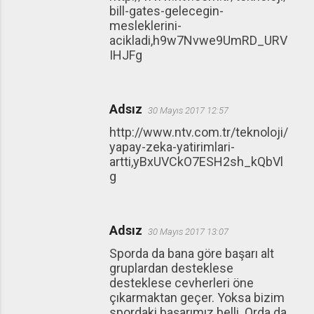
bill-gates-gelecegin-
mesleklerini-
acikladi,h9w7Nvwe9UmRD_URV
IHJFg
Adsız
30 Mayıs 2017 12:57
http://www.ntv.com.tr/teknoloji/
yapay-zeka-yatirimlari-
artti,yBxUVCkO7ESH2sh_kQbVl
g
Adsız
30 Mayıs 2017 13:07
Sporda da bana göre başarı alt
gruplardan desteklese
desteklese cevherleri öne
çıkarmaktan geçer. Yoksa bizim
spordaki başarımız belli. Orda da