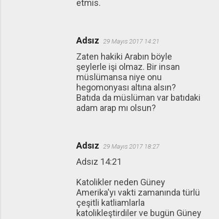
etmis.
Adsız
29 Mayıs 2017 14:21
Zaten hakiki Arabın böyle
şeylerle işi olmaz. Bir insan
müslümansa niye onu
hegomonyası altına alsın?
Batıda da müslüman var batıdaki
adam arap mı olsun?
Adsız
29 Mayıs 2017 18:27
Adsız 14:21
Katolikler neden Güney
Amerika'yı vakti zamanında türlü
çeşitli katliamlarla
katolikleştirdiler ve bugün Güney