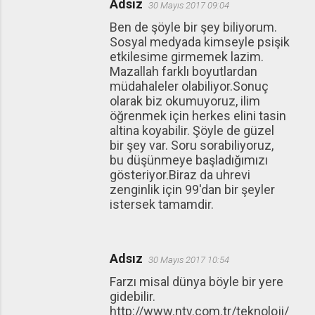
Adsız
30 Mayıs 2017 09:04
Ben de şöyle bir şey biliyorum.
Sosyal medyada kimseyle psişik
etkilesime girmemek lazim.
Mazallah farklı boyutlardan
müdahaleler olabiliyor.Sonuç
olarak biz okumuyoruz, ilim
öğrenmek için herkes elini tasin
altina koyabilir. Şöyle de güzel
bir şey var. Soru sorabiliyoruz,
bu düşünmeye başladığımızı
gösteriyor.Biraz da uhrevi
zenginlik için 99'dan bir şeyler
istersek tamamdir.
Adsız
30 Mayıs 2017 10:54
Farzı misal dünya böyle bir yere
gidebilir.
http://www.ntv.com.tr/teknoloji/