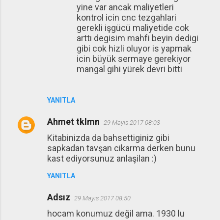
yine var ancak maliyetleri
kontrol icin cnc tezgahlari
gerekli işgücü maliyetide cok
arttı degisim mahfi beyin dedigi
gibi cok hizli oluyor is yapmak
icin büyük sermaye gerekiyor
mangal gihi yürek devri bitti
YANITLA
Ahmet tklmn
29 Mayıs 2017 08:03
Kitabinizda da bahsettiginiz gibi
sapkadan tavşan cikarma derken bunu
kast ediyorsunuz anlaşilan :)
YANITLA
Adsız
29 Mayıs 2017 08:50
hocam konumuz değil ama. 1930 lu