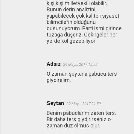
kişi kişi milletvekili olabilir.
Bunun derin analizini
yapabilecek çok kaliteli siyaset
bilimcilerin olduğunu
dusunuyorum. Parti ismi girince
tuzağa düşeriz. Cekirgeler her
yerde kol gezebiliyor
Adsız
29 Mayıs 2017 12:22
O zaman şeytana pabucu ters
giydirelim.
Seytan
29 Mayıs 2017 21:59
Benim pabuclarim zaten ters.
Bir daha ters giydirirseniz o
zaman duz olmus olur.