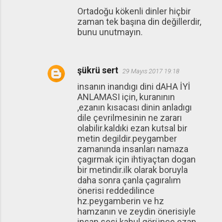
Ortadoğu kökenli dinler hiçbir
zaman tek başına din değillerdir,
bunu unutmayın.
şükrü sert
29 Mayıs 2017 19:18
insanın inandıgı dini dAHA İYİ
ANLAMASI için, kuranının
,ezanın kısacası dinin anladıgı
dile çevrilmesinin ne zararı
olabilir.kaldıki ezan kutsal bir
metin degildir.peygamber
zamanında insanları namaza
çagırmak için ihtiyaçtan dogan
bir metindir.ilk olarak boruyla
daha sonra çanla çagıralım
önerisi reddedilince
hz.peygamberin ve hz
hamzanın ve zeydin önerisiyle
insan sesi kabul görünce ezan