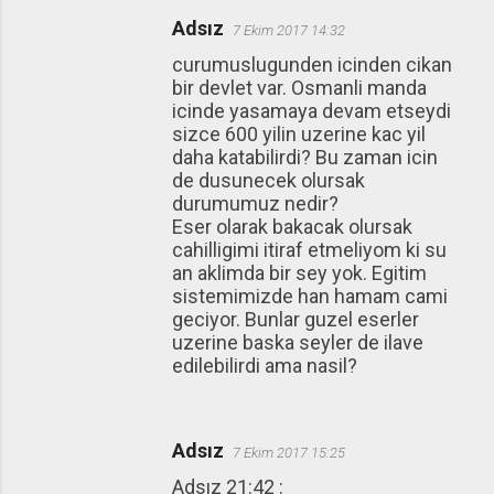
Adsız
7 Ekim 2017 14:32
curumuslugunden icinden cikan
bir devlet var. Osmanli manda
icinde yasamaya devam etseydi
sizce 600 yilin uzerine kac yil
daha katabilirdi? Bu zaman icin
de dusunecek olursak
durumumuz nedir?
Eser olarak bakacak olursak
cahilligimi itiraf etmeliyom ki su
an aklimda bir sey yok. Egitim
sistemimizde han hamam cami
geciyor. Bunlar guzel eserler
uzerine baska seyler de ilave
edilebilirdi ama nasil?
Adsız
7 Ekim 2017 15:25
Adsız 21:42 :