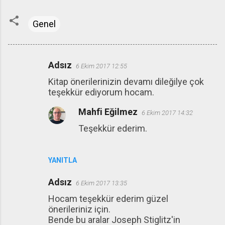
Genel
Adsız
6 Ekim 2017 12:55
Y
Kitap önerilerinizin devamı dileğilye çok
o
teşekkür ediyorum hocam.
r
Mahfi Eğilmez
u
6 Ekim 2017 14:32
m
Teşekkür ederim.
l
a
YANITLA
r
Adsız
6 Ekim 2017 13:35
Hocam teşekkür ederim güzel
önerileriniz için.
Bende bu aralar Joseph Stiglitz'in