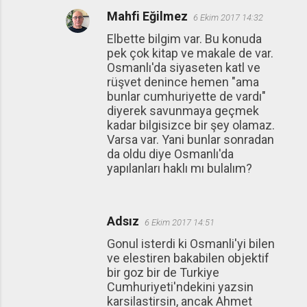
Mahfi Eğilmez
6 Ekim 2017 14:32
Elbette bilgim var. Bu konuda
pek çok kitap ve makale de var.
Osmanlı'da siyaseten katl ve
rüşvet denince hemen "ama
bunlar cumhuriyette de vardı"
diyerek savunmaya geçmek
kadar bilgisizce bir şey olamaz.
Varsa var. Yani bunlar sonradan
da oldu diye Osmanlı'da
yapılanları haklı mı bulalım?
Adsız
6 Ekim 2017 14:51
Gonul isterdi ki Osmanli'yi bilen
ve elestiren bakabilen objektif
bir goz bir de Turkiye
Cumhuriyeti'ndekini yazsin
karsilastirsin, ancak Ahmet