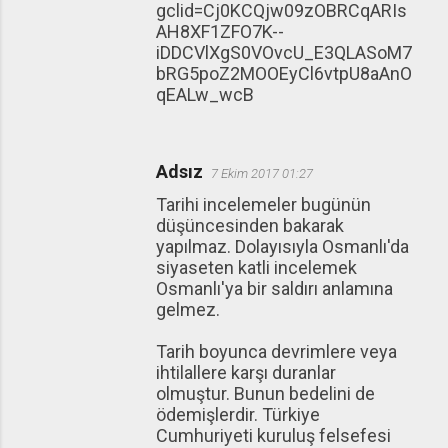
gclid=Cj0KCQjw09zOBRCqARIs
AH8XF1ZFO7K--
iDDCVlXgS0VOvcU_E3QLASoM7
bRG5poZ2MOOEyCl6vtpU8aAnO
qEALw_wcB
Adsız
7 Ekim 2017 01:27
Tarihi incelemeler bugünün
düşüncesinden bakarak
yapılmaz. Dolayısıyla Osmanlı'da
siyaseten katli incelemek
Osmanlı'ya bir saldırı anlamına
gelmez.
Tarih boyunca devrimlere veya
ihtilallere karşı duranlar
olmuştur. Bunun bedelini de
ödemişlerdir. Türkiye
Cumhuriyeti kuruluş felsefesi