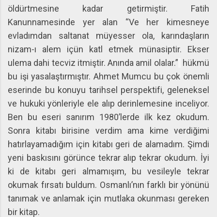
öldürtmesine kadar getirmiştir. Fatih
Kanunnamesinde yer alan “Ve her kimesneye
evladımdan saltanat müyesser ola, karındaşların
nizam-ı alem içün katl etmek münasiptir. Ekser
ulema dahi tecviz itmiştir. Anında amil olalar.”
hükmü
bu işi yasalaştırmıştır. Ahmet Mumcu bu çok önemli
eserinde bu konuyu tarihsel perspektifi, geleneksel
ve hukuki yönleriyle ele alıp derinlemesine inceliyor.
Ben bu eseri sanırım 1980’lerde ilk kez okudum.
Sonra kitabı birisine verdim ama kime verdiğimi
hatırlayamadığım için kitabı geri de alamadım. Şimdi
yeni baskısını görünce tekrar alıp tekrar okudum. İyi
ki de kitabı geri almamışım, bu vesileyle tekrar
okumak fırsatı buldum. Osmanlı’nın farklı bir yönünü
tanımak ve anlamak için mutlaka okunması gereken
bir kitap.