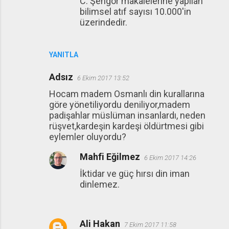
C. Şengör makalelerine yapılan
bilimsel atıf sayısı 10.000'in
üzerindedir.
YANITLA
Adsız
6 Ekim 2017 13:52
Hocam madem Osmanlı din kurallarına
göre yönetiliyordu deniliyor,madem
padişahlar müslüman insanlardı, neden
rüşvet,kardeşin kardeşi öldürtmesi gibi
eylemler oluyordu?
Mahfi Eğilmez
6 Ekim 2017 14:26
İktidar ve güç hırsı din iman
dinlemez.
Ali Hakan
7 Ekim 2017 11:58