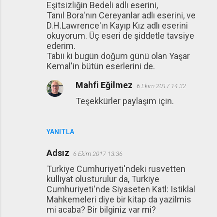
Eşitsizliğin Bedeli adlı eserini,
Tanıl Bora'nın Cereyanlar adlı eserini, ve
D.H.Lawrence'ın Kayıp Kız adlı eserini
okuyorum. Üç eseri de şiddetle tavsiye
ederim.
Tabii ki bugün doğum günü olan Yaşar
Kemal'in bütün eserlerini de.
Mahfi Eğilmez
6 Ekim 2017 14:32
Teşekkürler paylaşım için.
YANITLA
Adsız
6 Ekim 2017 13:36
Turkiye Cumhuriyeti'ndeki rusvetten
kulliyat olusturulur da, Turkiye
Cumhuriyeti'nde Siyaseten Katl: Istiklal
Mahkemeleri diye bir kitap da yazilmis
mi acaba? Bir bilginiz var mi?