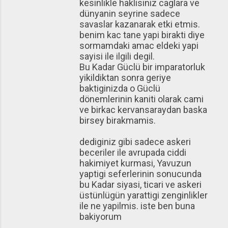
kesinlikle haklisiniz caglara ve
dünyanin seyrine sadece
savaslar kazanarak etki etmis.
benim kac tane yapi birakti diye
sormamdaki amac eldeki yapi
sayisi ile ilgili degil.
Bu Kadar Güclü bir imparatorluk
yikildiktan sonra geriye
baktiginizda o Güclü
dönemlerinin kaniti olarak cami
ve birkac kervansaraydan baska
birsey birakmamis.
dediginiz gibi sadece askeri
beceriler ile avrupada ciddi
hakimiyet kurmasi, Yavuzun
yaptigi seferlerinin sonucunda
bu Kadar siyasi, ticari ve askeri
üstünlügün yarattigi zenginlikler
ile ne yapilmis. iste ben buna
bakiyorum