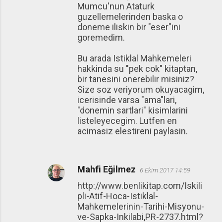
Mumcu'nun Ataturk
guzellemelerinden baska o
doneme iliskin bir "eser"ini
goremedim.
Bu arada Istiklal Mahkemeleri
hakkinda su "pek cok" kitaptan,
bir tanesini onerebilir misiniz?
Size soz veriyorum okuyacagim,
icerisinde varsa "ama"lari,
"donemin sartlari" kisimlarini
listeleyecegim. Lutfen en
acimasiz elestireni paylasin.
Mahfi Eğilmez
6 Ekim 2017 14:59
http://www.benlikitap.com/Iskili
pli-Atif-Hoca-Istiklal-
Mahkemelerinin-Tarihi-Misyonu-
ve-Sapka-Inkilabi,PR-2737.html?