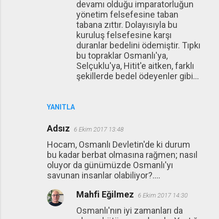
devamı olduğu imparatorluğun
yönetim felsefesine taban
tabana zıttır. Dolayısıyla bu
kuruluş felsefesine karşı
duranlar bedelini ödemiştir. Tıpkı
bu topraklar Osmanlı'ya,
Selçuklu'ya, Hitit'e aitken, farklı
şekillerde bedel ödeyenler gibi...
YANITLA
Adsız
6 Ekim 2017 13:48
Hocam, Osmanlı Devletin'de ki durum
bu kadar berbat olmasına rağmen; nasıl
oluyor da günümüzde Osmanlı'yı
savunan insanlar olabiliyor?....
Mahfi Eğilmez
6 Ekim 2017 14:30
Osmanlı'nın iyi zamanları da