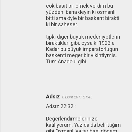
cok basit bir örnek verdim bu
yüzden. bana deyin ki osmanli
bitti ama öyle bir baskent birakti
ki bir saheser.
tipki diger büyük medeniyetlerin
biraktiklari gibi. oysa ki 1923 e
Kadar bu büyük imparatorlugun
baskenti meger bir yikintiymis.
Tüm Anadolu gibi.
Adsız
8 Ekim 2017 21:45
Adsız 22:32 :
Değerlendirmelerinize
katılıyorum. Yazıda da belirttiğim
gibi Osmanlı'ya tarihsel dönem