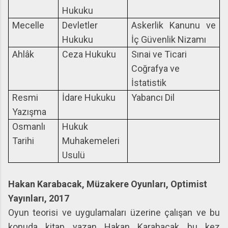
Hukuku
Mecelle
Devletler
Askerlik Kanunu ve
Hukuku
İç Güvenlik Nizamı
Ahlâk
Ceza Hukuku
Sınai ve Ticari
Coğrafya ve
İstatistik
Resmi
İdare Hukuku
Yabancı Dil
Yazışma
Osmanlı
Hukuk
Tarihi
Muhakemeleri
Usulü
Hakan Karabacak, Müzakere Oyunları, Optimist
Yayınları, 2017
Oyun teorisi ve uygulamaları üzerine çalışan ve bu
konuda kitap yazan Hakan Karabacak bu kez