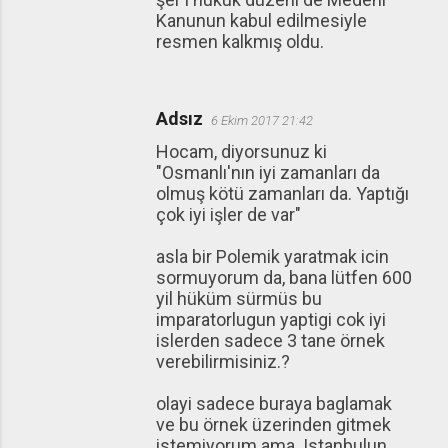
Kanunun kabul edilmesiyle
resmen kalkmış oldu.
Adsız
6 Ekim 2017 21:42
Hocam, diyorsunuz ki
"Osmanlı'nın iyi zamanları da
olmuş kötü zamanları da. Yaptığı
çok iyi işler de var"
asla bir Polemik yaratmak icin
sormuyorum da, bana lütfen 600
yil hüküm sürmüs bu
imparatorlugun yaptigi cok iyi
islerden sadece 3 tane örnek
verebilirmisiniz.?
olayi sadece buraya baglamak
ve bu örnek üzerinden gitmek
istemiyorum ama. Istanbulun