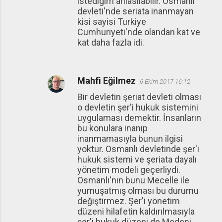
istedigim anlasilabilir. Osmanli
devleti'nde seriata inanmayan
kisi sayisi Turkiye
Cumhuriyeti'nde olandan kat ve
kat daha fazla idi.
Mahfi Eğilmez
6 Ekim 2017 16:12
Bir devletin şeriat devleti olması
o devletin şer'i hukuk sistemini
uygulaması demektir. İnsanların
bu konulara inanıp
inanmamasıyla bunun ilgisi
yoktur. Osmanlı devletinde şer'i
hukuk sistemi ve şeriata dayalı
yönetim modeli geçerliydi.
Osmanlı'nın bunu Mecelle ile
yumuşatmış olması bu durumu
değiştirmez. Şer'i yönetim
düzeni hilafetin kaldırılmasıyla
şer'i hukuk düzeni de Medeni