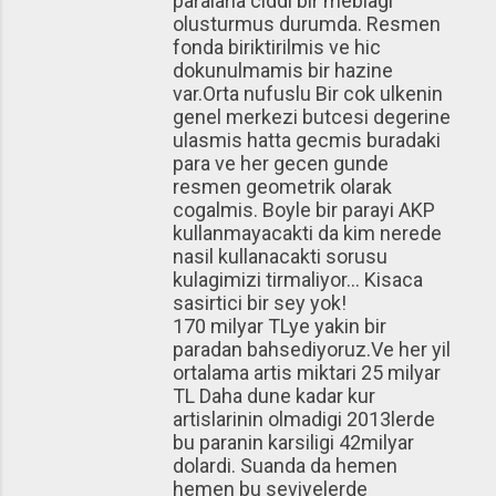
paralarla ciddi bir meblagi
olusturmus durumda. Resmen
fonda biriktirilmis ve hic
dokunulmamis bir hazine
var.Orta nufuslu Bir cok ulkenin
genel merkezi butcesi degerine
ulasmis hatta gecmis buradaki
para ve her gecen gunde
resmen geometrik olarak
cogalmis. Boyle bir parayi AKP
kullanmayacakti da kim nerede
nasil kullanacakti sorusu
kulagimizi tirmaliyor... Kisaca
sasirtici bir sey yok!
170 milyar TLye yakin bir
paradan bahsediyoruz.Ve her yil
ortalama artis miktari 25 milyar
TL Daha dune kadar kur
artislarinin olmadigi 2013lerde
bu paranin karsiligi 42milyar
dolardi. Suanda da hemen
hemen bu seviyelerde