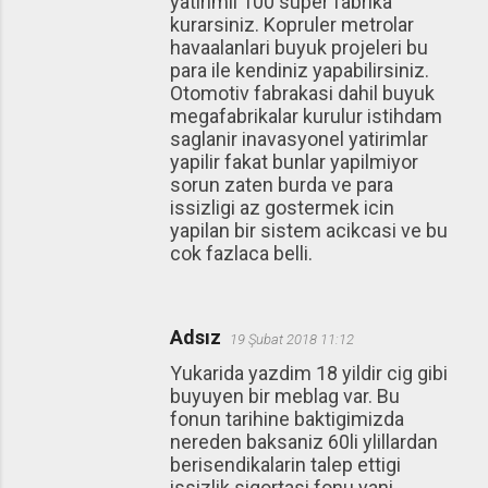
yatirimli 100 super fabrika
kurarsiniz. Kopruler metrolar
havaalanlari buyuk projeleri bu
para ile kendiniz yapabilirsiniz.
Otomotiv fabrakasi dahil buyuk
megafabrikalar kurulur istihdam
saglanir inavasyonel yatirimlar
yapilir fakat bunlar yapilmiyor
sorun zaten burda ve para
issizligi az gostermek icin
yapilan bir sistem acikcasi ve bu
cok fazlaca belli.
Adsız
19 Şubat 2018 11:12
Yukarida yazdim 18 yildir cig gibi
buyuyen bir meblag var. Bu
fonun tarihine baktigimizda
nereden baksaniz 60li ylillardan
berisendikalarin talep ettigi
issizlik sigortasi fonu yani