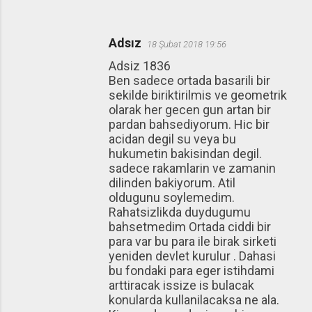
Adsız
18 Şubat 2018 19:56
Adsiz 1836
Ben sadece ortada basarili bir
sekilde biriktirilmis ve geometrik
olarak her gecen gun artan bir
pardan bahsediyorum. Hic bir
acidan degil su veya bu
hukumetin bakisindan degil.
sadece rakamlarin ve zamanin
dilinden bakiyorum. Atil
oldugunu soylemedim.
Rahatsizlikda duydugumu
bahsetmedim Ortada ciddi bir
para var bu para ile birak sirketi
yeniden devlet kurulur . Dahasi
bu fondaki para eger istihdami
arttiracak issize is bulacak
konularda kullanilacaksa ne ala.