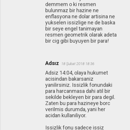
demmem o ki resmen
bulunmaz bir hazine ne
enflasyona ne dolar artisina ne
yukselen issizlige ne de baska
bir seye engel tanimayan
resmen geometrik olarak adeta
bir cig gibi buyuyen bir para!
Adsız
18 Şubat 2018 18:36
Adsiz 14:04, olaya hukumet
acisindan bakarsaniz
yanilirsiniz. Issizlik fonundaki
para harcanmasa dahi atil bir
sekilde bekleyen bir para degil.
Zaten bu para hazineye borc
verilmis durumda, yani her
acidan kullaniliyor.
Issizlik fonu sadece issiz