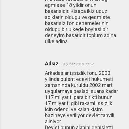
egmisse 18 yildir onun
basarisidir. Kisaca ikiz ucuz
aciklarin oldugu ve gecmiste
basarisiz fon denemelerinin
oldugu bir ulkede boylesi bir
deneyim basaridir toplum adina
ulke adina
Adsız
19 Şubat 2018 00:52
Arkadaslar issizlik fonu 2000
yilinda bulent ecevit hukumeti
zamaninda kuruldu 2002 mart
uygulamaya basladi suana kadar
117 milyar tl para birikti bunun
17 milyar tl gibi rakami issizlik
icin odendi ve kalan kisim
hazineye veriliyor devlet tahvili
aliniyor.
Devlet bunun alanini genisletti