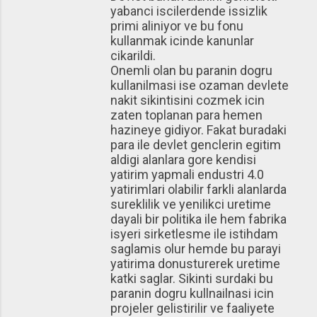
yabanci iscilerdende issizlik
primi aliniyor ve bu fonu
kullanmak icinde kanunlar
cikarildi.
Onemli olan bu paranin dogru
kullanilmasi ise ozaman devlete
nakit sikintisini cozmek icin
zaten toplanan para hemen
hazineye gidiyor. Fakat buradaki
para ile devlet genclerin egitim
aldigi alanlara gore kendisi
yatirim yapmali endustri 4.0
yatirimlari olabilir farkli alanlarda
sureklilik ve yenilikci uretime
dayali bir politika ile hem fabrika
isyeri sirketlesme ile istihdam
saglamis olur hemde bu parayi
yatirima donusturerek uretime
katki saglar. Sikinti surdaki bu
paranin dogru kullnailnasi icin
projeler gelistirilir ve faaliyete