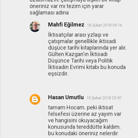
öneriniz var mı tezim için yarar
sağlaması adına
Mahfi Eğilmez
18 Şubat 2018 09:16
İktisatçılar arası yzlaşı ve
çatışmalar genellikle iktisadi
düşüce tarihi kitaplarında yer alır.
Gülten Kazgan'ın İktisadi
Düşünce Tarihi veya Politik
İktisadın Evrimi kitabı bu konuda
eşsizdir.
Hasan Umutlu
19 Şubat 2018 23:30
tamam Hocam. peki iktisat
felsefesi üzerine az yayım var
ve hangisini okuyacağım
konusunda tereddütte kaldım.
bu konudaki öneriniz nelerdir