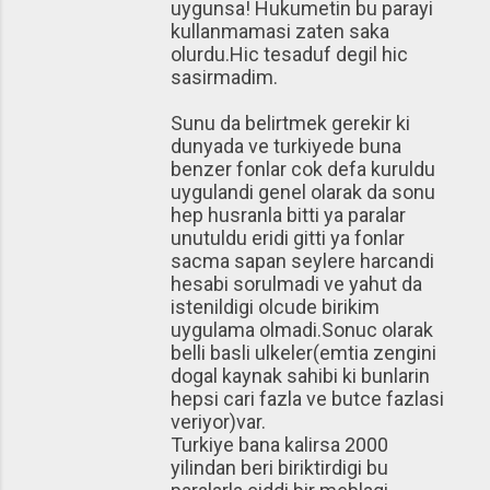
uygunsa! Hukumetin bu parayi
kullanmamasi zaten saka
olurdu.Hic tesaduf degil hic
sasirmadim.
Sunu da belirtmek gerekir ki
dunyada ve turkiyede buna
benzer fonlar cok defa kuruldu
uygulandi genel olarak da sonu
hep husranla bitti ya paralar
unutuldu eridi gitti ya fonlar
sacma sapan seylere harcandi
hesabi sorulmadi ve yahut da
istenildigi olcude birikim
uygulama olmadi.Sonuc olarak
belli basli ulkeler(emtia zengini
dogal kaynak sahibi ki bunlarin
hepsi cari fazla ve butce fazlasi
veriyor)var.
Turkiye bana kalirsa 2000
yilindan beri biriktirdigi bu