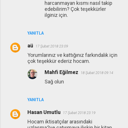
harcanmayan kısmı nasıl takip
edebilirim? Çok teşekkürler
ilginiz için.
YANITLA
aü
17 Şubat 2018 23:09
Yorumlarınız ve kattığınız farkındalık için
çok teşekkür ederiz hocam.
Mahfi Eğilmez
18 Şubat 2018 09:14
Sağ olun
YANITLA
Hasan Umutlu
17 Şubat 2018 23:19
Hocam iktisatçılar arasındaki
uzlasma2ve çatışmaya ilişkin bir kitap