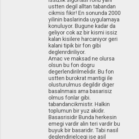
ustten degil alltan tabandan
cikmis fikir! En sonunda 2000
yilinin baslarinda uygulamaya
konuluyor. Bugune kadar da
geliyor cok az bir kismi issiz
kalan kisilere harcaniyor geri
kalani tipik bir fon gibi
deglenrdiriliyor.
Amac ve maksad ne olursa
olsun bu fon dogru
degerlendirilmelidir. Bu fon
ustten burokrat mantigi ile
olusturulmus degildir diger
basalnmais ama basarisiz
olmus fonlar gibi.
tabandancikmistir. Halkin
toplumun bir yuz akidir.
Basasrisidir Bunda herkesin
emegi vardir alin teri vardir bu
buyuk bir basaridir. Tabi nasil
deglendirielcegi ise asil