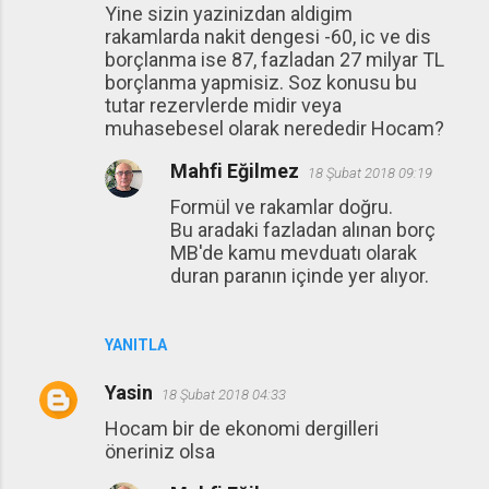
Yine sizin yazinizdan aldigim
rakamlarda nakit dengesi -60, ic ve dis
borçlanma ise 87, fazladan 27 milyar TL
borçlanma yapmisiz. Soz konusu bu
tutar rezervlerde midir veya
muhasebesel olarak nerededir Hocam?
Mahfi Eğilmez
18 Şubat 2018 09:19
Formül ve rakamlar doğru.
Bu aradaki fazladan alınan borç
MB'de kamu mevduatı olarak
duran paranın içinde yer alıyor.
YANITLA
Yasin
18 Şubat 2018 04:33
Hocam bir de ekonomi dergilleri
öneriniz olsa