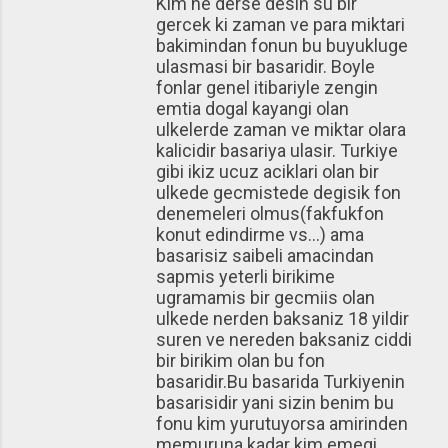
Kim ne derse desin su bir
gercek ki zaman ve para miktari
bakimindan fonun bu buyukluge
ulasmasi bir basaridir. Boyle
fonlar genel itibariyle zengin
emtia dogal kayangi olan
ulkelerde zaman ve miktar olara
kalicidir basariya ulasir. Turkiye
gibi ikiz ucuz aciklari olan bir
ulkede gecmistede degisik fon
denemeleri olmus(fakfukfon
konut edindirme vs...) ama
basarisiz saibeli amacindan
sapmis yeterli birikime
ugramamis bir gecmiis olan
ulkede nerden baksaniz 18 yildir
suren ve nereden baksaniz ciddi
bir birikim olan bu fon
basaridir.Bu basarida Turkiyenin
basarisidir yani sizin benim bu
fonu kim yurutuyorsa amirinden
memuruna kadar kim emegi