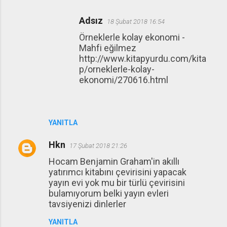
Adsız
18 Şubat 2018 16:54
Örneklerle kolay ekonomi -
Mahfi eğilmez
http://www.kitapyurdu.com/kita
p/orneklerle-kolay-
ekonomi/270616.html
YANITLA
Hkn
17 Şubat 2018 21:26
Hocam Benjamin Graham'in akıllı
yatırımcı kitabını çevirisini yapacak
yayın evi yok mu bir türlü çevirisini
bulamıyorum belki yayın evleri
tavsiyenizi dinlerler
YANITLA