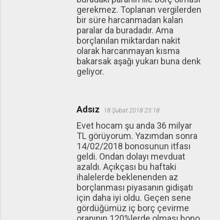
gerekmez. Toplanan vergilerden
bir süre harcanmadan kalan
paralar da buradadır. Ama
borçlanılan miktardan nakit
olarak harcanmayan kısma
bakarsak aşağı yukarı buna denk
geliyor.
Adsız
18 Şubat 2018 23:18
Evet hocam şu anda 36 milyar
TL görüyorum. Yazımdan sonra
14/02/2018 bonosunun itfası
geldi. Ondan dolayı mevduat
azaldı. Açıkçası bu haftaki
ihalelerde beklenenden az
borçlanması piyasanın gidişatı
için daha iyi oldu. Geçen sene
gördüğümüz iç borç çevirme
oranının 120%lerde olması bono