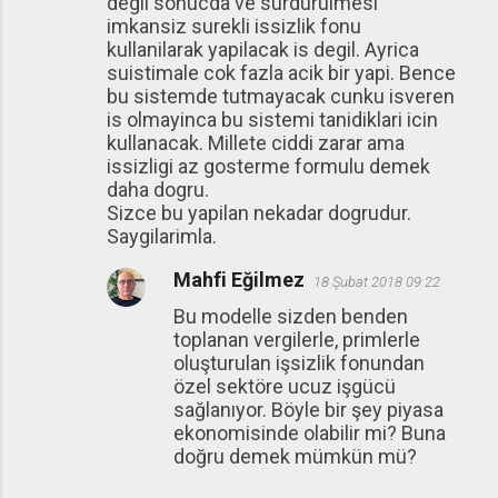
degil sonucda ve surdurulmesi
imkansiz surekli issizlik fonu
kullanilarak yapilacak is degil. Ayrica
suistimale cok fazla acik bir yapi. Bence
bu sistemde tutmayacak cunku isveren
is olmayinca bu sistemi tanidiklari icin
kullanacak. Millete ciddi zarar ama
issizligi az gosterme formulu demek
daha dogru.
Sizce bu yapilan nekadar dogrudur.
Saygilarimla.
Mahfi Eğilmez
18 Şubat 2018 09:22
Bu modelle sizden benden
toplanan vergilerle, primlerle
oluşturulan işsizlik fonundan
özel sektöre ucuz işgücü
sağlanıyor. Böyle bir şey piyasa
ekonomisinde olabilir mi? Buna
doğru demek mümkün mü?