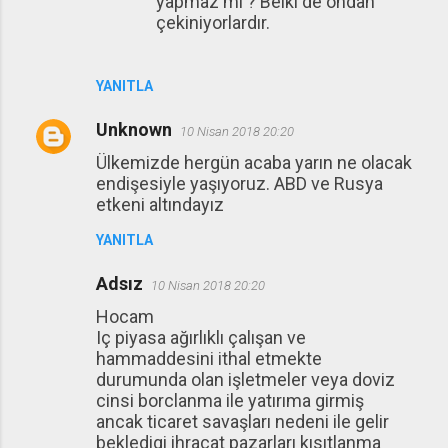
yapmaz mı ? Belki de ondan
çekiniyorlardır.
YANITLA
Unknown
10 Nisan 2018 20:20
Ülkemizde hergün acaba yarın ne olacak
endişesiyle yaşıyoruz. ABD ve Rusya
etkeni altındayız
YANITLA
Adsız
10 Nisan 2018 20:20
Hocam
Iç piyasa ağırlıklı çalışan ve
hammaddesini ithal etmekte
durumunda olan işletmeler veya doviz
cinsi borclanma ile yatırıma girmiş
ancak ticaret savaşları nedeni ile gelir
bekledigi ihracat pazarları kısıtlanma