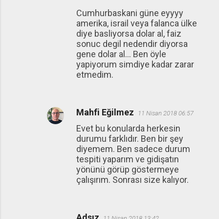
Cumhurbaskani güne eyyyy
amerika, israil veya falanca ülke
diye basliyorsa dolar al, faiz
sonuc degil nedendir diyorsa
gene dolar al... Ben öyle
yapiyorum simdiye kadar zarar
etmedim.
Mahfi Eğilmez
11 Nisan 2018 06:57
Evet bu konularda herkesin
durumu farklıdır. Ben bir şey
diyemem. Ben sadece durum
tespiti yaparım ve gidişatın
yönünü görüp göstermeye
çalışırım. Sonrası size kalıyor.
Adsız
11 Nisan 2018 13:42