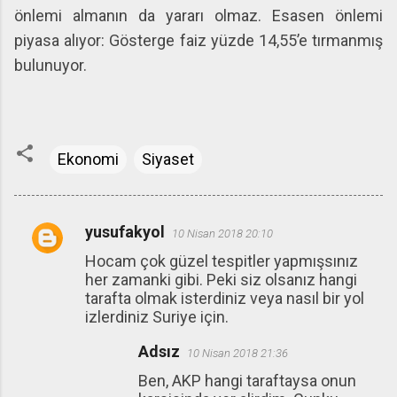
önlemi almanın da yararı olmaz. Esasen önlemi
piyasa alıyor: Gösterge faiz yüzde 14,55’e tırmanmış
bulunuyor.
Ekonomi
Siyaset
yusufakyol
10 Nisan 2018 20:10
Y
Hocam çok güzel tespitler yapmışsınız
o
her zamanki gibi. Peki siz olsanız hangi
r
tarafta olmak isterdiniz veya nasıl bir yol
u
izlerdiniz Suriye için.
m
Adsız
10 Nisan 2018 21:36
l
Ben, AKP hangi taraftaysa onun
a