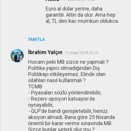
Euro al dolar yerine, daha
garantili. Altin da olur. Ama hep
al, TL den kac mumkun oldukca.
YANITLA
İbrahim Yalçın
10 Nisan 2018 20:19
Hocam peki MB sizce ne yapmalı ?
Politika yapıcı olmadığından Dış
Politikayı etkileyemez. Elinde olan
silahları nasıl kullanmalı ?
TCMB
- Piyasaları sözlü yönlendirebilir,
- Rezerv opsiyon katsayisi ile
oynayabilir,
- GLP'de bandı genişletebilir, henüz
aksiyon almadı. Bana göre 25 Nisanda
önemli bir karar verme sınavında MB.
Sizce bunlar yeterli olur mu ?