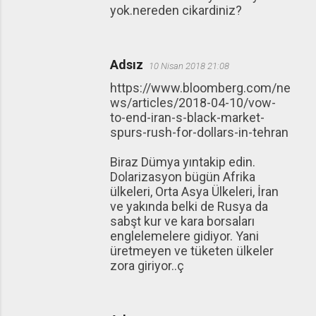
yok.nereden cikardiniz?
Adsız
10 Nisan 2018 21:08
https://www.bloomberg.com/ne
ws/articles/2018-04-10/vow-
to-end-iran-s-black-market-
spurs-rush-for-dollars-in-tehran
Biraz Dümya yıntakip edin.
Dolarizasyon bügün Afrika
ülkeleri, Orta Asya Ülkeleri, İran
ve yakında belki de Rusya da
sabşt kur ve kara borsaları
englelemelere gidiyor. Yani
üretmeyen ve tüketen ülkeler
zora giriyor..ç