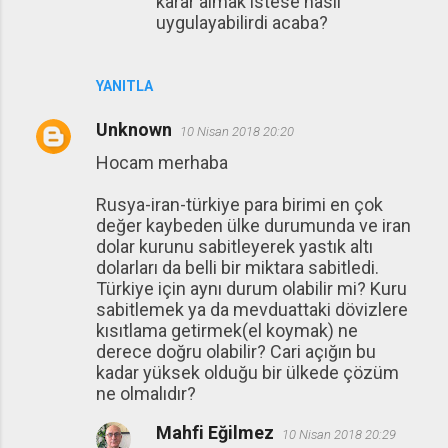
karar almak istese nasil
uygulayabilirdi acaba?
YANITLA
Unknown
10 Nisan 2018 20:20
Hocam merhaba
Rusya-iran-türkiye para birimi en çok
değer kaybeden ülke durumunda ve iran
dolar kurunu sabitleyerek yastık altı
dolarları da belli bir miktara sabitledi.
Türkiye için aynı durum olabilir mi? Kuru
sabitlemek ya da mevduattaki dövizlere
kısıtlama getirmek(el koymak) ne
derece doğru olabilir? Cari açığın bu
kadar yüksek olduğu bir ülkede çözüm
ne olmalıdır?
Mahfi Eğilmez
10 Nisan 2018 20:29