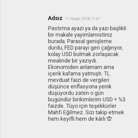
Adsız
11 Nisan 2018 17:41
Pastırma ayazi ya da yazı başlikli
bir makale yayimlamistiniz
burada. Parasal genişleme
durdu, FED parayi geri çağırıyor,
kolay USD bulmak zorlaşacak
mealinde bir yazıydı.
Ekonomiden anlamam ama
içerik kafama yatmıştı. TL
mevduat faizi de vergileri
düşünce enflasyona yenik
düşüyordu zaten o gün
bugündür birikimlerim USD + %3
faizde. Tüyo için teşekkürler
Mahfi Eğilmez. Sizi takip etmek
hem keyifli hem de kârlı 🙊