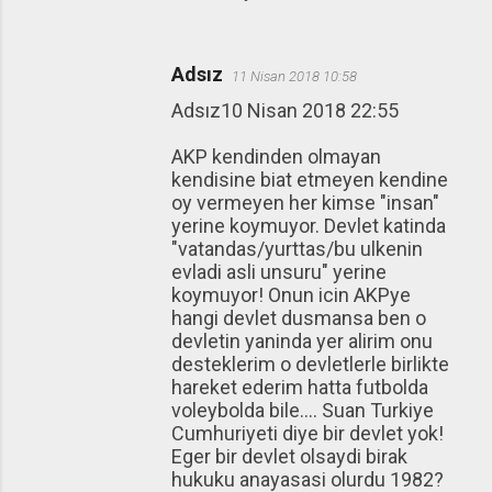
Adsız
11 Nisan 2018 10:58
Adsız10 Nisan 2018 22:55
AKP kendinden olmayan
kendisine biat etmeyen kendine
oy vermeyen her kimse "insan"
yerine koymuyor. Devlet katinda
"vatandas/yurttas/bu ulkenin
evladi asli unsuru" yerine
koymuyor! Onun icin AKPye
hangi devlet dusmansa ben o
devletin yaninda yer alirim onu
desteklerim o devletlerle birlikte
hareket ederim hatta futbolda
voleybolda bile.... Suan Turkiye
Cumhuriyeti diye bir devlet yok!
Eger bir devlet olsaydi birak
hukuku anayasasi olurdu 1982?