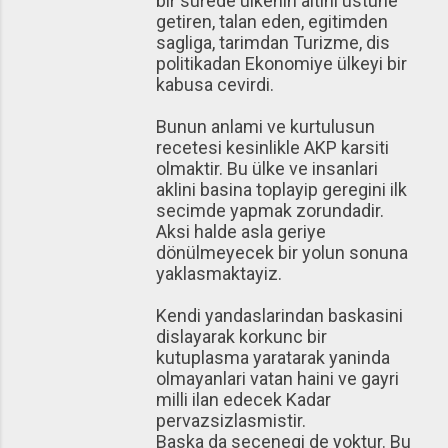
bir sürede ülkenin altini üstüne
getiren, talan eden, egitimden
sagliga, tarimdan Turizme, dis
politikadan Ekonomiye ülkeyi bir
kabusa cevirdi.
Bunun anlami ve kurtulusun
recetesi kesinlikle AKP karsiti
olmaktir. Bu ülke ve insanlari
aklini basina toplayip geregini ilk
secimde yapmak zorundadir.
Aksi halde asla geriye
dönülmeyecek bir yolun sonuna
yaklasmaktayiz.
Kendi yandaslarindan baskasini
dislayarak korkunc bir
kutuplasma yaratarak yaninda
olmayanlari vatan haini ve gayri
milli ilan edecek Kadar
pervazsizlasmistir.
Baska da secenegi de yoktur. Bu