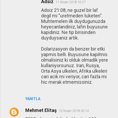
Adsız
11 Nisan 2018 10:27
Adsiz 21:08, ne guzel bir laf
degil mi "uretmeden tuketen".
Muhtemelen ilk duydugunuzda
heyecanlandiniz, lafin buyusune
kapidiniz. Ne tip birisinden
duyduysaniz artik.
Dolarizasyon da benzer bir etki
yapmis belli. Buyusune kapilmis
olmalisiniz ki olduk olmadik yere
kullaniyorsunuz. Iran, Rusya,
Orta Asya ulkeleri, Afrika ulkeleri
cari acik mi veriyor, cari fazla mi
hic merak etmemissiniz.
YANITLA
Mehmet Elitaş
10 Nisan 2018 20:14