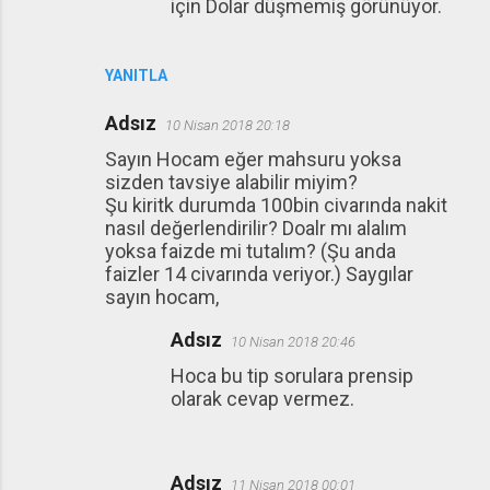
için Dolar düşmemiş görünüyor.
YANITLA
Adsız
10 Nisan 2018 20:18
Sayın Hocam eğer mahsuru yoksa
sizden tavsiye alabilir miyim?
Şu kiritk durumda 100bin civarında nakit
nasıl değerlendirilir? Doalr mı alalım
yoksa faizde mi tutalım? (Şu anda
faizler 14 civarında veriyor.) Saygılar
sayın hocam,
Adsız
10 Nisan 2018 20:46
Hoca bu tip sorulara prensip
olarak cevap vermez.
Adsız
11 Nisan 2018 00:01