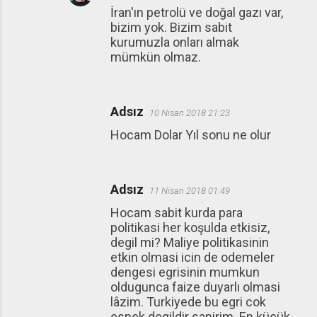
İran'ın petrolü ve doğal gazı var,
bizim yok. Bizim sabit
kurumuzla onları almak
mümkün olmaz.
Adsız
10 Nisan 2018 21:23
Hocam Dolar Yıl sonu ne olur
Adsız
11 Nisan 2018 01:49
Hocam sabit kurda para
politikasi her koşulda etkisiz,
degil mi? Maliye politikasinin
etkin olmasi icin de odemeler
dengesi egrisinin mumkun
oldugunca faize duyarlı olmasi
lâzim. Turkiyede bu egri cok
esnek degildir sanirim. En küçük