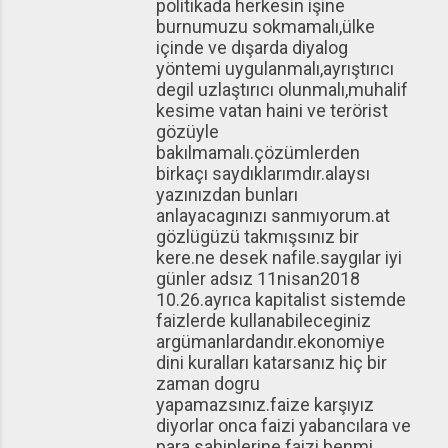
politikada herkesin işine
burnumuzu sokmamalı,ülke
içinde ve dışarda diyalog
yöntemi uygulanmalı,ayrıştırıcı
degil uzlaştırıcı olunmalı,muhalif
kesime vatan haini ve terörist
gözüyle
bakılmamalı.çözümlerden
birkaçı saydıklarımdır.alaysı
yazınızdan bunları
anlayacagınızı sanmıyorum.at
gözlügüzü takmışsınız bir
kere.ne desek nafile.saygılar iyi
günler adsız 11nisan2018
10.26.ayrıca kapitalist sistemde
faizlerde kullanabileceginiz
argümanlardandır.ekonomiye
dini kuralları katarsanız hiç bir
zaman dogru
yapamazsınız.faize karşıyız
diyorlar onca faizi yabancılara ve
para sahiplerine faizi benmi