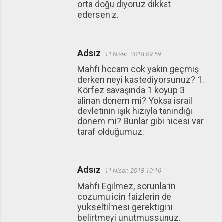
orta doğu diyoruz dikkat
ederseniz.
Adsız
11 Nisan 2018 09:59
Mahfi hocam cok yakin geçmiş
derken neyi kastediyorsunuz? 1.
Körfez savaşında 1 koyup 3
alinan donem mi? Yoksa israil
devletinin ışık hızıyla tanındığı
dönem mi? Bunlar gibi nicesi var
taraf olduğumuz.
Adsız
11 Nisan 2018 10:16
Mahfi Egilmez, sorunlarin
cozumu icin faizlerin de
yukseltilmesi gerektigini
belirtmeyi unutmussunuz.