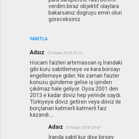
verdim.biraz objektif olaylara
bakarsanız dogruyu emin olun
göreceksiniz
YANITLA
Adsız
10 Nisan 2018 20:13
Hocam faizleri artırmassan iş İrandaki
gibi kuru sabitlemeye ve kara borsayı
engellemeye gider. Ne zaman faizler
konusu gündeme gelse iş işinden
çıkılmaz hale geliyor. Oysa 2001 den
2013 e kadar döviz hep yerinde saydı.
Türkiyeye döviz getiren veya döviz ile
borçlanan katmerli katmerli faiz
kazandı....
Adsız
10 Nisan 2018 20:47
İranda sabit kur diye birsey