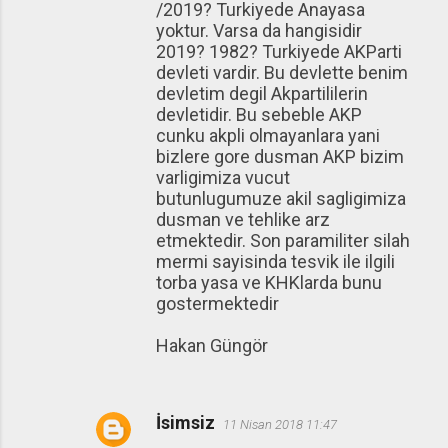
/2019? Turkiyede Anayasa
yoktur. Varsa da hangisidir
2019? 1982? Turkiyede AKParti
devleti vardir. Bu devlette benim
devletim degil Akpartililerin
devletidir. Bu sebeble AKP
cunku akpli olmayanlara yani
bizlere gore dusman AKP bizim
varligimiza vucut
butunlugumuze akil sagligimiza
dusman ve tehlike arz
etmektedir. Son paramiliter silah
mermi sayisinda tesvik ile ilgili
torba yasa ve KHKlarda bunu
gostermektedir
Hakan Güngör
İsimsiz
11 Nisan 2018 11:47