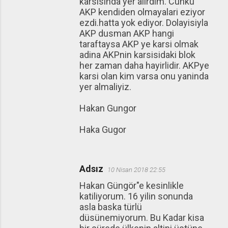
karsisinda yer alirdim. Cunku
r
AKP kendiden olmayalari eziyor
ezdi.hatta yok ediyor. Dolayisiyla
AKP dusman AKP hangi
taraftaysa AKP ye karsi olmak
adina AKPnin karsisidaki blok
her zaman daha hayirlidir. AKPye
karsi olan kim varsa onu yaninda
yer almaliyiz.
Hakan Gungor
Haka Gugor
Adsız
10 Nisan 2018 22:55
Hakan Güngör"e kesinlikle
katiliyorum. 16 yilin sonunda
asla baska türlü
düsünemiyorum. Bu Kadar kisa