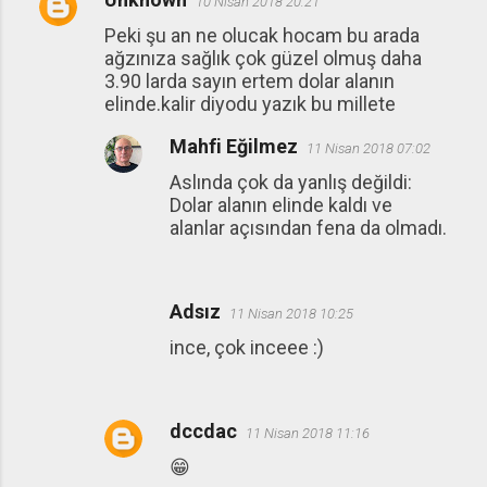
10 Nisan 2018 20:21
Peki şu an ne olucak hocam bu arada
ağzınıza sağlık çok güzel olmuş daha
3.90 larda sayın ertem dolar alanın
elinde.kalir diyodu yazık bu millete
Mahfi Eğilmez
11 Nisan 2018 07:02
Aslında çok da yanlış değildi:
Dolar alanın elinde kaldı ve
alanlar açısından fena da olmadı.
Adsız
11 Nisan 2018 10:25
ince, çok inceee :)
dccdac
11 Nisan 2018 11:16
😁