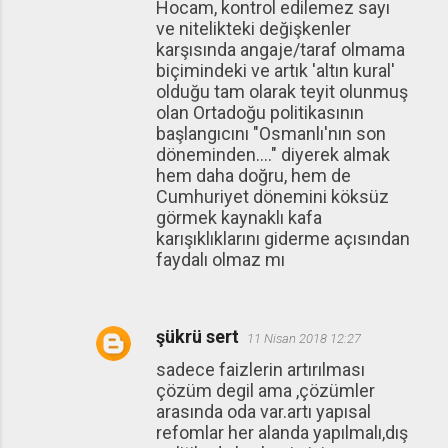
Hocam, kontrol edilemez sayı
ve nitelikteki değişkenler
karşısında angaje/taraf olmama
biçimindeki ve artık 'altın kural'
olduğu tam olarak teyit olunmuş
olan Ortadoğu politikasının
başlangıcını "Osmanlı'nın son
döneminden...." diyerek almak
hem daha doğru, hem de
Cumhuriyet dönemini köksüz
görmek kaynaklı kafa
karışıklıklarını giderme açısından
faydalı olmaz mı
şükrü sert
11 Nisan 2018 12:27
sadece faizlerin artırılması
çözüm degil ama ,çözümler
arasında oda var.artı yapısal
refomlar her alanda yapılmalı,dış