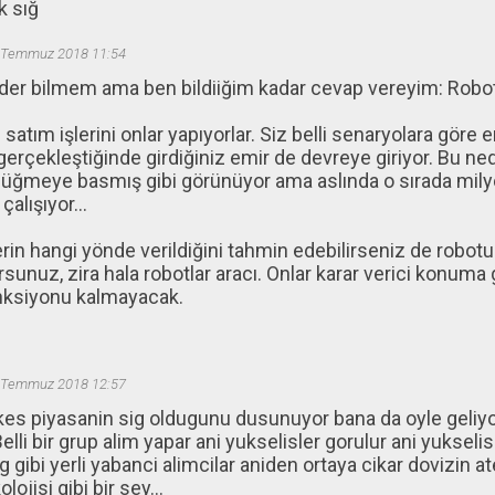
k sığ
 Temmuz 2018 11:54
er bilmem ama ben bildiiğim kadar cevap vereyim: Robotla
m satım işlerini onlar yapıyorlar. Siz belli senaryolara göre 
erçekleştiğinde girdiğiniz emir de devreye giriyor. Bu ned
üğmeye basmış gibi görünüyor ama aslında o sırada milyo
alışıyor...
rin hangi yönde verildiğini tahmin edebilirseniz de robotu
sunuz, zira hala robotlar aracı. Onlar karar verici konuma 
onksiyonu kalmayacak.
 Temmuz 2018 12:57
kes piyasanin sig oldugunu dusunuyor bana da oyle geliyo
 Belli bir grup alim yapar ani yukselisler gorulur ani yuksel
gibi yerli yabanci alimcilar aniden ortaya cikar dovizin at
lojisi gibi bir sey...