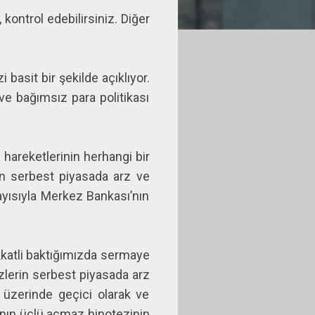
 kontrol edebilirsiniz. Diğer
asit bir şekilde açıklıyor.
ve bağımsız para politikası
areketlerinin herhangi bir
rin serbest piyasada arz ve
layısıyla Merkez Bankası’nın
ikkatli baktığımızda sermaye
izlerin serbest piyasada arz
er üzerinde geçici olarak ve
anın üçlü açmaz hipotezinin