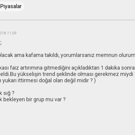
 Piyasalar
018 11:09
;
olacak ama kafama takıldı, yorumlarsanız memnun olurum
ı faiz artırımına gitmediğini açıkladıktan 1 dakika sonra (
eldi.Bu yükselişin trend şeklinde olması gerekmez miydi ? 
ı yukarı ittirmesi doğal olan değil midir ? )
 sığ ?
k bekleyen bir grup mu var ?