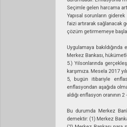
Seçimle gelen harcama artış
Yapısal sorunların giderek
faizi artırarak sağlanacak g
çözüm getirmemeye başlar
Uygulamaya bakıldığında e
Merkez Bankası, hükümetle b
5.) Yılsonlarında gerçekle
karşımıza. Mesela 2017 yıl
5, bugün itibariyle enfl
enflasyondan aşağıda olm
aldığı enflasyon oranının 2
Bu durumda Merkez Bankas
demektir: (1) Merkez Bankas
(2) Merkez Bankası para po