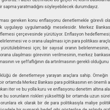
ir sapma yaratmadığını söyleyebilecek durumdayız.
lması gereken konu enflasyonu denetlemekle görevli ol
rak uygulayıp uygulamadığı meselesidir. Merkez Bankas
eflemesi çerçevesinde yürütüyor. Enflasyon hedeflemesi; 
lirlenmesi ve o orana ulaşılması için para politikası araçla
ürütülebilmesi için; bir sayısal oranın belirlenmesinin
u orana ulaşılması görevinin verilmesinin, merkez bankas
nmasının ve şeffaflığının da artırılmasının gerekli oldu
üklüğü de denetlemeye yarayan araçlara sahip. Örneğin k
bir ortamda Merkez Bankası para politikasının en önemli a
yukarı iter ve bu yolla kuru ve enflasyonu denetim altına ala
e bu sorunların riskleri yükselttiği bir ortamda uzun sürel
runlara ek olarak bir de para politikasıyla maliye politi
cadele bir numaralı hedef gibi gösterilse de aslında gi