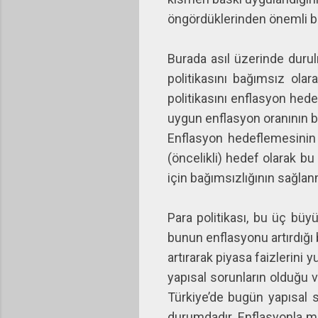
öngördüklerinden önemli b
Burada asıl üzerinde duru
politikasını bağımsız ola
politikasını enflasyon hed
uygun enflasyon oranının be
Enflasyon hedeflemesinin y
(öncelikli) hedef olarak b
için bağımsızlığının sağla
Para politikası, bu üç büy
bunun enflasyonu artırdığı 
artırarak piyasa faizlerini 
yapısal sorunların olduğu v
Türkiye’de bugün yapısal so
durumdadır. Enflasyonla mü