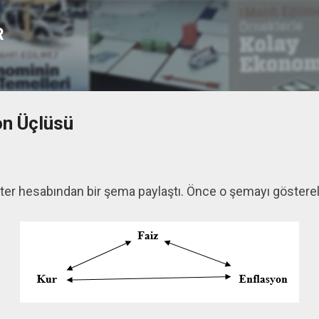
Ana içeriğe atla
R
on Üçlüsü
oy twitter hesabından bir şema paylaştı. Önc