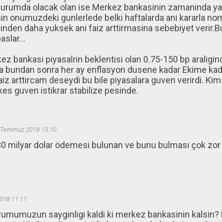
durumda olacak olan ise Merkez bankasinin zamaninda yan
nin onumuzdeki gunlerlede belki haftalarda ani kararla 
inden daha yuksek ani faiz arttirmasina sebebiyet verir.B
slar...
z bankasi piyasalrin beklentisi olan 0.75-150 bp araliginda
ra bundan sonra her ay enflasyon dusene kadar Ekime ka
aiz arttircam deseydi bu bile piyasalara guven verirdi. K
kes guven istikrar stabilize pesinde.
 Temmuz 2018 15:10
30 milyar dolar ödemesi bulunan ve bunu bulması çok zor ol
018 11:11
mumuzun sayginligi kaldi ki merkez bankasinin kalsin? 