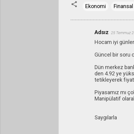
Ekonomi
Finansal
Adsız
25 Temmuz 2
Y
Hocam iyi günler
o
r
Güncel bir soru 
u
Dün merkez bankas
m
den 4.92 ye yüks
l
tetikleyerek fiyat
a
Piyasamız mı çok
r
Manipülatif olara
Saygılarla