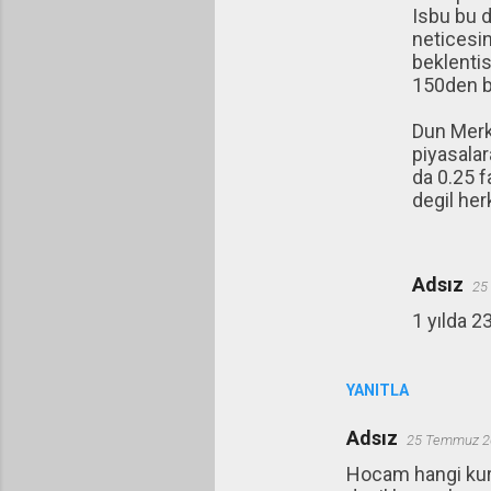
Isbu bu 
neticesi
beklentis
150den ba
Dun Merke
piyasala
da 0.25 f
degil her
Adsız
25
1 yılda 2
YANITLA
Adsız
25 Temmuz 2
Hocam hangi kuru