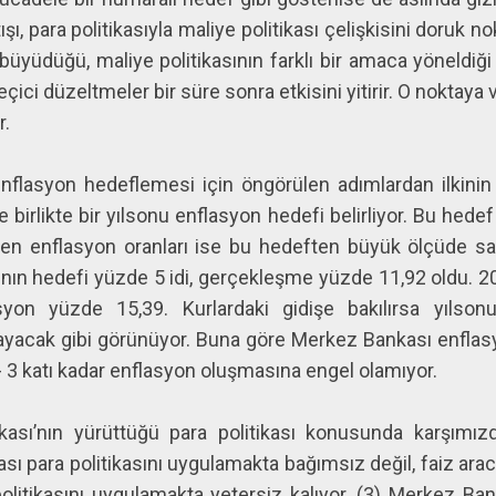
ı, para politikasıyla maliye politikası çelişkisini doruk n
 büyüdüğü, maliye politikasının farklı bir amaca yöneldi
eçici düzeltmeler bir süre sonra etkisini yitirir. O noktaya v
.
nflasyon hedeflemesi için öngörülen adımlardan ilkinin 
irlikte bir yılsonu enflasyon hedefi belirliyor. Bu hedef
şen enflasyon oranları ise bu hedeften büyük ölçüde sa
ının hedefi yüzde 5 idi, gerçekleşme yüzde 11,92 oldu. 20
asyon yüzde 15,39. Kurlardaki gidişe bakılırsa yıls
ayacak gibi görünüyor. Buna göre Merkez Bankası enfla
 - 3 katı kadar enflasyon oluşmasına engel olamıyor.
ı’nın yürüttüğü para politikası konusunda karşımız
ı para politikasını uygulamakta bağımsız değil, faiz aracı
litikasını uygulamakta yetersiz kalıyor. (3) Merkez Ba