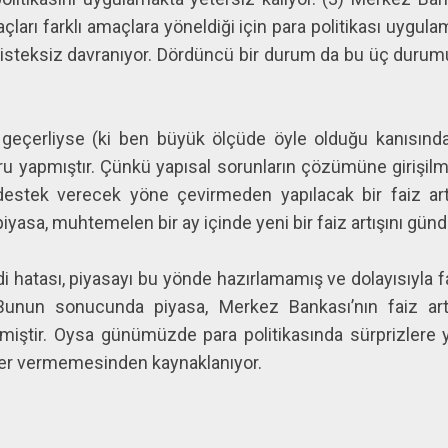
açları farklı amaçlara yöneldiği için para politikası uygul
 isteksiz davranıyor. Dördüncü bir durum da bu üç duru
eçerliyse (ki ben büyük ölçüde öyle olduğu kanısınd
u yapmıştır. Çünkü yapısal sorunların çözümüne girişilm
estek verecek yöne çevirmeden yapılacak bir faiz artı
yasa, muhtemelen bir ay içinde yeni bir faiz artışını gün
 hatası, piyasayı bu yönde hazırlamamış ve dolayısıyla f
unun sonucunda piyasa, Merkez Bankası’nın faiz artı
rmiştir. Oysa günümüzde para politikasında sürprizlere ye
yer vermemesinden kaynaklanıyor.