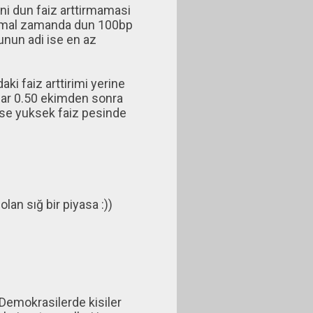
i dun faiz arttirmamasi
normal zamanda dun 100bp
unun adi ise en az
ki faiz arttirimi yerine
dar 0.50 ekimden sonra
imse yuksek faiz pesinde
an sığ bir piyasa :))
Demokrasilerde kisiler