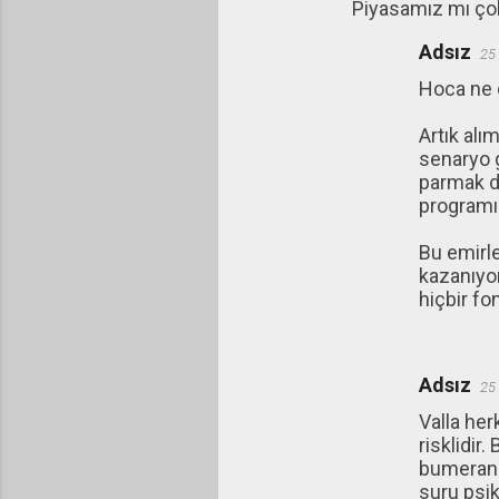
Piyasamız mı ço
Adsız
25
Hoca ne d
Artık alı
senaryo g
parmak d
programı ç
Bu emirle
kazanıyor
hiçbir f
Adsız
25
Valla her
risklidir.
bumerang 
suru psiko