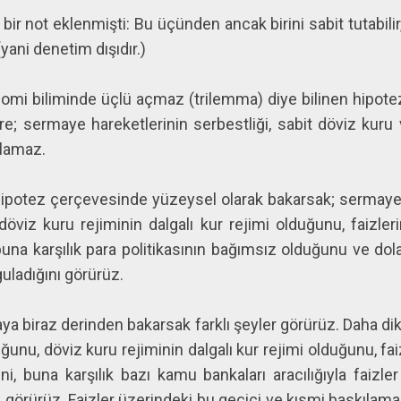
ir not eklenmişti: Bu üçünden ancak birini sabit tutabilir,
(yani denetim dışıdır.)
i biliminde üçlü açmaz (trilemma) diye bilinen hipotezi b
; sermaye hareketlerinin serbestliği, sabit döviz kuru 
olamaz.
ipotez çerçevesinde yüzeysel olarak bakarsak; sermaye h
döviz kuru rejiminin dalgalı kur rejimi olduğunu, faizle
 buna karşılık para politikasının bağımsız olduğunu ve do
ladığını görürüz.
ya biraz derinden bakarsak farklı şeyler görürüz. Daha d
ğunu, döviz kuru rejiminin dalgalı kur rejimi olduğunu, fa
ni, buna karşılık bazı kamu bankaları aracılığıyla faizl
 görürüz. Faizler üzerindeki bu geçici ve kısmi baskılam