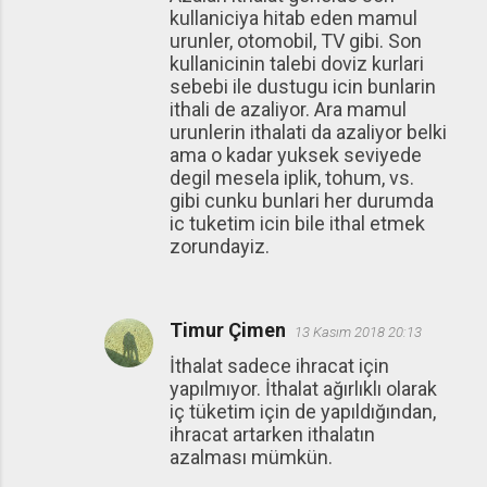
kullaniciya hitab eden mamul
urunler, otomobil, TV gibi. Son
kullanicinin talebi doviz kurlari
sebebi ile dustugu icin bunlarin
ithali de azaliyor. Ara mamul
urunlerin ithalati da azaliyor belki
ama o kadar yuksek seviyede
degil mesela iplik, tohum, vs.
gibi cunku bunlari her durumda
ic tuketim icin bile ithal etmek
zorundayiz.
Timur Çimen
13 Kasım 2018 20:13
İthalat sadece ihracat için
yapılmıyor. İthalat ağırlıklı olarak
iç tüketim için de yapıldığından,
ihracat artarken ithalatın
azalması mümkün.