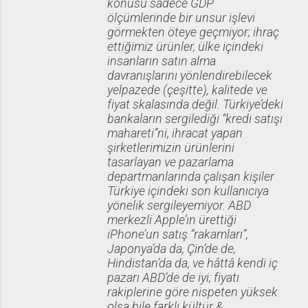
konusu sadece GDP
ölçümlerinde bir unsur işlevi
görmekten öteye geçmiyor; ihraç
ettiğimiz ürünler, ülke içindeki
insanların satın alma
davranışlarını yönlendirebilecek
yelpazede (çeşitte), kalitede ve
fiyat skalasında değil. Türkiye’deki
bankaların sergilediği “kredi satışı
mahareti”ni, ihracat yapan
şirketlerimizin ürünlerini
tasarlayan ve pazarlama
departmanlarında çalışan kişiler
Türkiye içindeki son kullanıcıya
yönelik sergileyemiyor. ABD
merkezli Apple’ın ürettiği
iPhone’un satış “rakamları”,
Japonya’da da, Çin’de de,
Hindistan’da da, ve hâttâ kendi iç
pazarı ABD’de de iyi; fiyatı
rakiplerine göre nispeten yüksek
olsa bile farklı kültür &