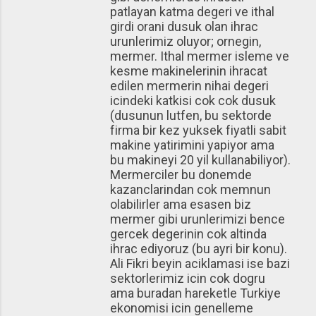
patlayan katma degeri ve ithal
girdi orani dusuk olan ihrac
urunlerimiz oluyor; ornegin,
mermer. Ithal mermer isleme ve
kesme makinelerinin ihracat
edilen mermerin nihai degeri
icindeki katkisi cok cok dusuk
(dusunun lutfen, bu sektorde
firma bir kez yuksek fiyatli sabit
makine yatirimini yapiyor ama
bu makineyi 20 yil kullanabiliyor).
Mermerciler bu donemde
kazanclarindan cok memnun
olabilirler ama esasen biz
mermer gibi urunlerimizi bence
gercek degerinin cok altinda
ihrac ediyoruz (bu ayri bir konu).
Ali Fikri beyin aciklamasi ise bazi
sektorlerimiz icin cok dogru
ama buradan hareketle Turkiye
ekonomisi icin genelleme