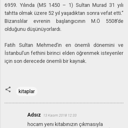
6959. Yılında (MS 1450 – 1) Sultan Murad 31 yılı
tahtta olmak üzere 52 yıl yaşadıktan sonra vefat etti.”
Bizanslılar evrenin başlangıcının M.Ö 5508’de
olduğunu düşünüyorlardı.
Fatih Sultan Mehmed’in en önemli dönemini ve
İstanbul’un fethini birinci elden öğrenmek isteyenler
için son derecede önemli bir kaynak.
kitaplar
Adsız
13 Kasım 2018 12:33
Y
hocam yenı kitabınızın çıkmasıyla
o