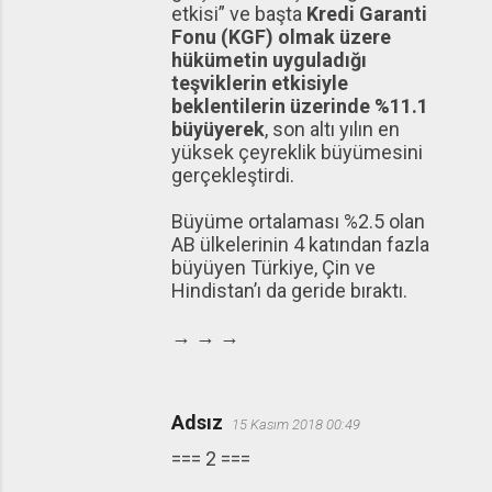
etkisi” ve başta
Kredi Garanti
Fonu (KGF) olmak üzere
hükümetin uyguladığı
teşviklerin etkisiyle
beklentilerin üzerinde %11.1
büyüyerek
, son altı yılın en
yüksek çeyreklik büyümesini
gerçekleştirdi.
Büyüme ortalaması %2.5 olan
AB ülkelerinin 4 katından fazla
büyüyen Türkiye, Çin ve
Hindistan’ı da geride bıraktı.
→ → →
Adsız
15 Kasım 2018 00:49
=== 2 ===