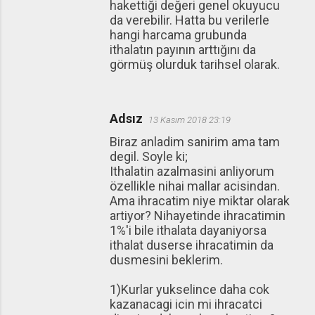
hakettiği değeri genel okuyucu
da verebilir. Hatta bu verilerle
hangi harcama grubunda
ithalatın payının arttığını da
görmüş olurduk tarihsel olarak.
Adsız
13 Kasım 2018 23:19
Biraz anladim sanirim ama tam
degil. Soyle ki;
Ithalatin azalmasini anliyorum
özellikle nihai mallar acisindan.
Ama ihracatim niye miktar olarak
artiyor? Nihayetinde ihracatimin
1%'i bile ithalata dayaniyorsa
ithalat duserse ihracatimin da
dusmesini beklerim.
1)Kurlar yukselince daha cok
kazanacagi icin mi ihracatci