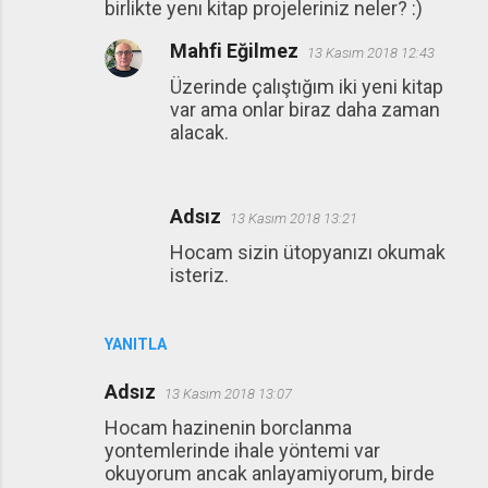
birlikte yenı kitap projeleriniz neler? :)
r
Mahfi Eğilmez
u
13 Kasım 2018 12:43
m
Üzerinde çalıştığım iki yeni kitap
var ama onlar biraz daha zaman
l
alacak.
a
r
Adsız
13 Kasım 2018 13:21
Hocam sizin ütopyanızı okumak
isteriz.
YANITLA
Adsız
13 Kasım 2018 13:07
Hocam hazinenin borclanma
yontemlerinde ihale yöntemi var
okuyorum ancak anlayamiyorum, birde