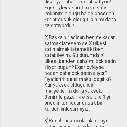
disariya daha cok mal satiyor?
Eger oyleyse uretim ve satis
imkanim oldugu halde onceden
kurlar dusuk oldugu icin mi daha
az satiyordu?
2)Baska bir acidan ben ne kadar
satmak istesem de X ulkesi
satin almak istemeli ki ben
satabileyim. Bu durumda X
ulkesi benden daha mi cok satin
aliyor bugun? Eger oyleyse
neden daha cok satin aliyor?
Fiyatlarim daha makul degil ki?
Kur yuksek oldugu icin
maliyetlerim daha yuksek.
Benimle pazarlik etse bile 1 yil
onceki kur kadar dusuk bir
kurdan anlasamayiz.
3)Ben ihracatci olarak iceriye
satamadigim mali disari mi