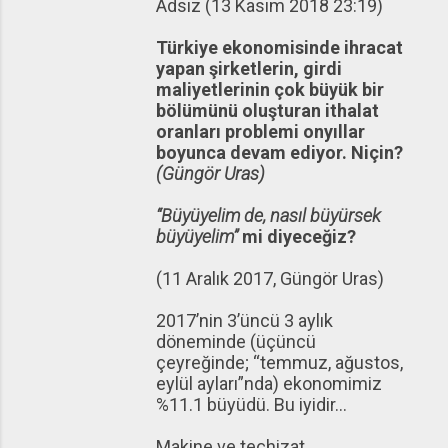
Adsız (13 Kasım 2018 23:19)
Türkiye ekonomisinde ihracat
yapan şirketlerin, girdi
maliyetlerinin çok büyük bir
bölümünü oluşturan ithalat
oranları problemi onyıllar
boyunca devam ediyor. Niçin?
(Güngör Uras)
“Büyüyelim de, nasıl büyürsek
büyüyelim”
mi diyeceğiz?
(11 Aralık 2017, Güngör Uras)
2017’nin 3’üncü 3 aylık
döneminde (üçüncü
çeyreğinde; “temmuz, ağustos,
eylül ayları”nda) ekonomimiz
%11.1 büyüdü. Bu iyidir...
Makine ve teçhizat