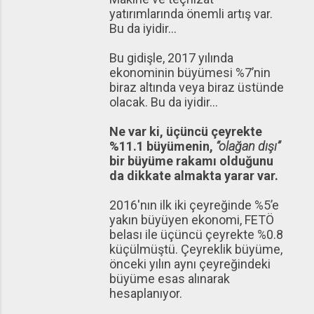
yatırımlarında önemli artış var.
Bu da iyidir...
Bu gidişle, 2017 yılında
ekonominin büyümesi %7’nin
biraz altında veya biraz üstünde
olacak. Bu da iyidir...
Ne var ki, üçüncü çeyrekte
%11.1 büyümenin,
“olağan dışı”
bir büyüme rakamı olduğunu
da dikkate almakta yarar var.
2016'nın ilk iki çeyreğinde %5’e
yakın büyüyen ekonomi, FETÖ
belası ile üçüncü çeyrekte %0.8
küçülmüştü. Çeyreklik büyüme,
önceki yılın aynı çeyreğindeki
büyüme esas alınarak
hesaplanıyor.