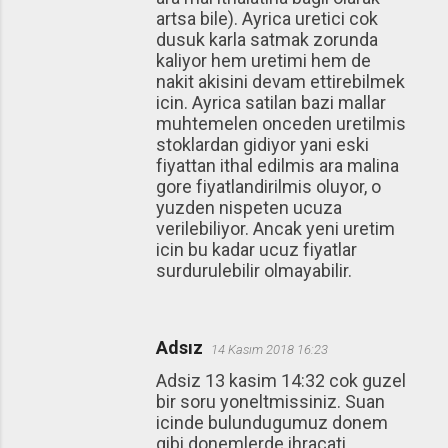
artsa bile). Ayrica uretici cok
dusuk karla satmak zorunda
kaliyor hem uretimi hem de
nakit akisini devam ettirebilmek
icin. Ayrica satilan bazi mallar
muhtemelen onceden uretilmis
stoklardan gidiyor yani eski
fiyattan ithal edilmis ara malina
gore fiyatlandirilmis oluyor, o
yuzden nispeten ucuza
verilebiliyor. Ancak yeni uretim
icin bu kadar ucuz fiyatlar
surdurulebilir olmayabilir.
Adsız
14 Kasım 2018 16:23
Adsiz 13 kasim 14:32 cok guzel
bir soru yoneltmissiniz. Suan
icinde bulundugumuz donem
gibi donemlerde ihracati