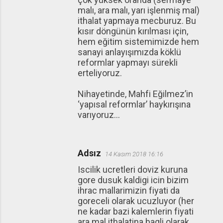
malı, ara malı, yarı işlenmiş mal)
ithalat yapmaya mecburuz. Bu
kısır döngünün kırılması için,
hem eğitim sistemimizde hem
sanayi anlayışımızda köklü
reformlar yapmayı sürekli
erteliyoruz.
Nihayetinde, Mahfi Eğilmez’in
‘yapısal reformlar’ haykırışına
varıyoruz...
Adsız
14 Kasım 2018 16:16
Iscilik ucretleri doviz kuruna
gore dusuk kaldigi icin bizim
ihrac mallarimizin fiyati da
goreceli olarak ucuzluyor (her
ne kadar bazi kalemlerin fiyati
ara mal ithalatina bagli olarak