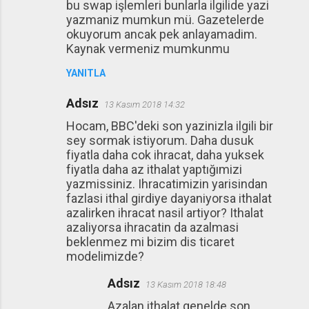
bu swap işlemleri bunlarla ilgilide yazi
yazmaniz mumkun mü. Gazetelerde
okuyorum ancak pek anlayamadim.
Kaynak vermeniz mumkunmu
YANITLA
Adsız
13 Kasım 2018 14:32
Hocam, BBC'deki son yazinizla ilgili bir
sey sormak istiyorum. Daha dusuk
fiyatla daha cok ihracat, daha yuksek
fiyatla daha az ithalat yaptığımizi
yazmissiniz. Ihracatimizin yarisindan
fazlasi ithal girdiye dayaniyorsa ithalat
azalirken ihracat nasil artiyor? Ithalat
azaliyorsa ihracatin da azalmasi
beklenmez mi bizim dis ticaret
modelimizde?
Adsız
13 Kasım 2018 18:48
Azalan ithalat genelde son