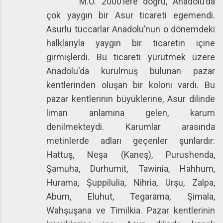
M.Ö. 2000’lere doğru, Anadolu’da
çok yaygın bir Asur ticareti egemendi.
Asurlu tüccarlar Anadolu’nun o dönemdeki
halklarıyla yaygın bir ticaretin içine
girmişlerdi. Bu ticareti yürütmek üzere
Anadolu'da kurulmuş bulunan pazar
kentlerinden oluşan bir koloni vardı. Bu
pazar kentlerinin büyüklerine, Asur dilinde
liman anlamına gelen, karum
denilmekteydi. Karumlar arasında
metinlerde adları geçenler şunlardır:
Hattuş, Neşa (Kaneş), Purushenda,
Şamuha, Durhumit, Tawinia, Hahhum,
Hurama, Şuppilulia, Nihria, Urşu, Zalpa,
Abum, Eluhut, Tegarama, Şimala,
Wahşuşana ve Timilkia. Pazar kentlerinin