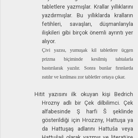
tabletlere yazmışlar. Krallar yıllıklarını
yazdırmışlar. Bu yıllıklarda kralların
fetihleri, savaşları, düşmanlarıyla
ilişkileri gibi birçok önemli ayrıntı yer
alıyor.
Çivi yazısı, yumuşak kil tabletlere üçgen
prizma biçiminde kesilmiş tahtalarla
bastırılarak yazılır. Sonra bunlar fırınlarda
ısıtılır ve kırılması zor tabletler ortaya çıkar.
Hitit yazısını ilk okuyan kişi Bedrich
Hrozny adlı bir Çek dilbilimci. Çek
alfabesinde Ş harfi
Š şeklinde
gösterildiği için Hrozzny, Hattuşa ya
da Hattuşaş adlarını Hattu
ša veya
Hattu
ša
š olarak yazmış ve literatüre