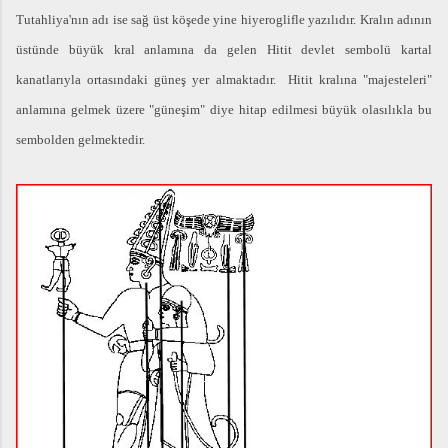
Tutahliya'nın adı ise sağ üst köşede yine hiyeroglifle yazılıdır. Kralın adının
üstünde büyük kral anlamına da gelen Hitit devlet sembolü kartal
kanatlarıyla ortasındaki güneş yer almaktadır. Hitit kralına "majesteleri"
anlamına gelmek üzere "güneşim" diye hitap edilmesi büyük olasılıkla bu
sembolden gelmektedir.