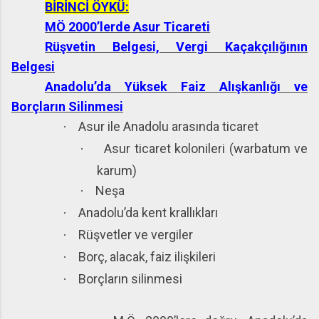
BİRİNCİ ÖYKÜ:
MÖ 2000’lerde Asur Ticareti
Rüşvetin Belgesi, Vergi Kaçakçılığının
Belgesi
Anadolu’da Yüksek Faiz Alışkanlığı ve
Borçların Silinmesi
Asur ile Anadolu arasında ticaret
·
Asur ticaret kolonileri (warbatum ve
·
karum)
Neşa
·
Anadolu’da kent krallıkları
·
Rüşvetler ve vergiler
·
Borç, alacak, faiz ilişkileri
·
Borçların silinmesi
·