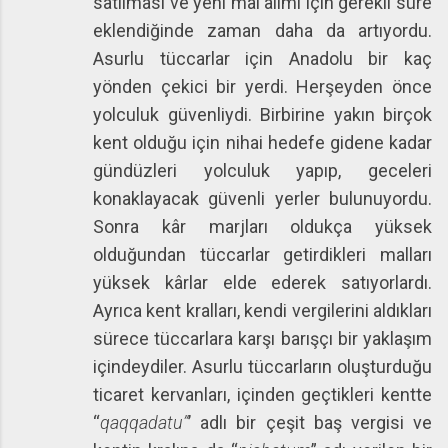
satılması ve yeni mal alımı için gerekli süre
eklendiğinde zaman daha da artıyordu.
Asurlu tüccarlar için Anadolu bir kaç
yönden çekici bir yerdi. Herşeyden önce
yolculuk güvenliydi. Birbirine yakın birçok
kent olduğu için nihai hedefe gidene kadar
gündüzleri yolculuk yapıp, geceleri
konaklayacak güvenli yerler bulunuyordu.
Sonra kâr marjları oldukça yüksek
olduğundan tüccarlar getirdikleri malları
yüksek kârlar elde ederek satıyorlardı.
Ayrıca kent kralları, kendi vergilerini aldıkları
sürece tüccarlara karşı barışçı bir yaklaşım
içindeydiler. Asurlu tüccarların oluşturduğu
ticaret kervanları, içinden geçtikleri kentte
“
qaqqadatu”
’ adlı bir çeşit baş vergisi ve