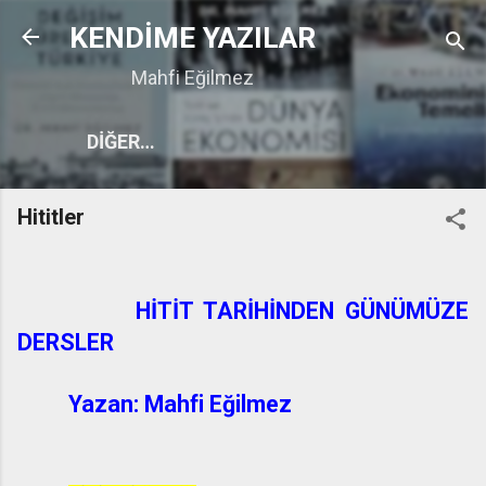
Ana içeriğe atla
KENDİME YAZILAR
Mahfi Eğilmez
DIĞER…
Hititler
HİTİT TARİHİNDEN GÜNÜMÜZE
DERSLER
Yazan: Mahfi Eğilmez