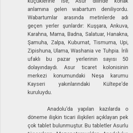
küçüklerine ise, Asur dilinde konak
anlamına gelen wabartum deniliyordu.
Wabartumlar arasında metinlerde adı
geçen yerler şunlardır: Kuşşara, Ankuva,
Karahna, Mama, Badna, Salatuar, Hanakna,
Şamuha, Zalpa, Kuburnat, Tismuma, Upi,
Zipishuna, Ulama, Washania ve Tuhpia. İrili
ufaklı bu pazar yerlerinin sayısı 50
dolayındaydı. Asur ticaret kolonisinin
merkezi konumundaki Neşa karumu
Kayseri yakınlarındaki Kültepe'de
kuruluydu.
Anadolu'da yapılan kazılarda o
döneme ilişkin ticari ilişkileri açıklayan pek
çok tablet bulunmuştur. Bu tabletler Asurlu