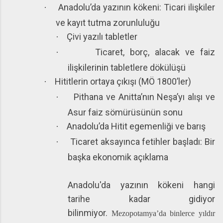
Anadolu’da yazının kökeni: Ticari ilişkiler
·
ve kayıt tutma zorunluluğu
Çivi yazılı tabletler
·
Ticaret, borç, alacak ve faiz
·
ilişkilerinin tabletlere dökülüşü
Hititlerin ortaya çıkışı (MÖ 1800’ler)
·
Pithana ve Anitta’nın Neşa’yı alışı ve
·
Asur faiz sömürüsünün sonu
Anadolu’da Hitit egemenliği ve barış
·
Ticaret aksayınca fetihler başladı: Bir
·
başka ekonomik açıklama
Anadolu'da yazının kökeni hangi
tarihe kadar gidiyor
bilinmiyor.
Mezopotamya’da binlerce yıldır