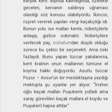
karşılık kent dışında kalındığında, özellikle
geceleri, kervanın saldırıya uğraması
olasılığı söz konusu olabiliyordu. İkincisi,
rüşvet vererek yapılan vergi kaçakçılığı idi.
Bunun yolu ise malları kente, nöbetçilerle
anlaşıp, gizlice sokmaktı. Nöbetçilere
verilecek pay,
nishatum
dan düşük olduğu
sürece bu çekici bir seçenekti. Ama riski
fazlaydı. Bunu yapan tüccar yakalanırsa,
kent kralının onun mallarının tümüne el
koyma hakkı doğuyordu. Asurlu tüccar
Puzur – Assur’un bir meslektaşına yazdığı
mektupta şu uyarılar yer alıyor: “İrra’nın
oğlu kaçak malları Puşuken’e yolladı ama
saray görevlileri kaçak mallara el koydu ve
Puşuken’i hapse attılar.”