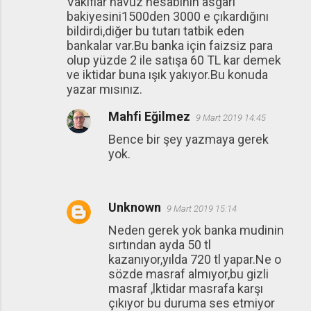
Vakıflar havuz hesabının asgari
bakiyesini1500den 3000 e çıkardığını
bildirdi,diğer bu tutarı tatbik eden
bankalar var.Bu banka için faizsiz para
olup yüzde 2 ile satışa 60 TL kar demek
ve iktidar buna ışık yakıyor.Bu konuda
yazar mısınız.
Mahfi Eğilmez
9 Mart 2019 14:45
Bence bir şey yazmaya gerek
yok.
Unknown
9 Mart 2019 15:14
Neden gerek yok banka mudinin
sırtından ayda 50 tl
kazanıyor,yılda 720 tl yapar.Ne o
sözde masraf almıyor,bu gizli
masraf ,lktidar masrafa karşı
çıkıyor bu duruma ses etmiyor