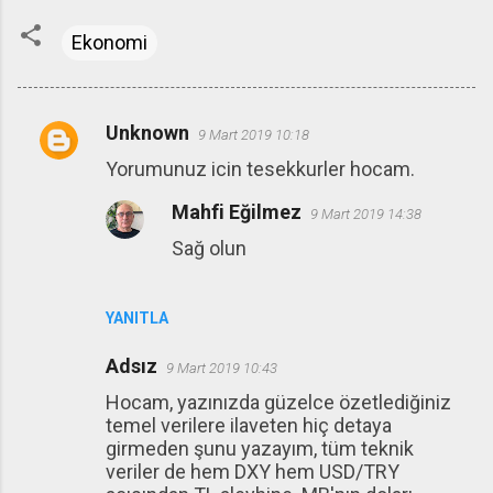
Ekonomi
Unknown
9 Mart 2019 10:18
Y
Yorumunuz icin tesekkurler hocam.
o
r
Mahfi Eğilmez
9 Mart 2019 14:38
u
Sağ olun
m
l
YANITLA
a
r
Adsız
9 Mart 2019 10:43
Hocam, yazınızda güzelce özetlediğiniz
temel verilere ilaveten hiç detaya
girmeden şunu yazayım, tüm teknik
veriler de hem DXY hem USD/TRY