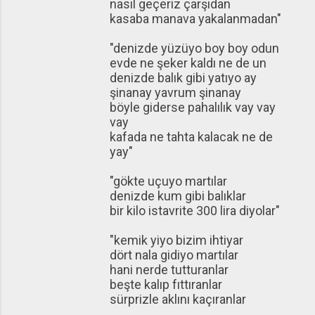
nasıl geçeriz çarşıdan
kasaba manava yakalanmadan"
"denizde yüzüyo boy boy odun
evde ne şeker kaldı ne de un
denizde balık gibi yatıyo ay
şinanay yavrum şinanay
böyle giderse pahalılık vay vay
vay
kafada ne tahta kalacak ne de
yay"
"gökte uçuyo martılar
denizde kum gibi balıklar
bir kilo istavrite 300 lira diyolar"
"kemik yiyo bizim ihtiyar
dört nala gidiyo martılar
hani nerde tutturanlar
beşte kalıp fıttıranlar
sürprizle aklını kaçıranlar