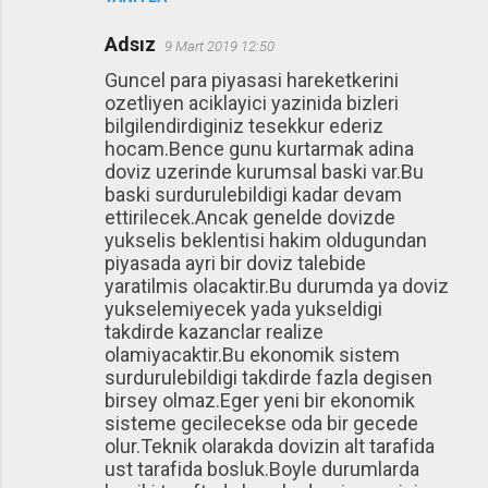
Adsız
9 Mart 2019 12:50
Guncel para piyasasi hareketkerini
ozetliyen aciklayici yazinida bizleri
bilgilendirdiginiz tesekkur ederiz
hocam.Bence gunu kurtarmak adina
doviz uzerinde kurumsal baski var.Bu
baski surdurulebildigi kadar devam
ettirilecek.Ancak genelde dovizde
yukselis beklentisi hakim oldugundan
piyasada ayri bir doviz talebide
yaratilmis olacaktir.Bu durumda ya doviz
yukselemiyecek yada yukseldigi
takdirde kazanclar realize
olamiyacaktir.Bu ekonomik sistem
surdurulebildigi takdirde fazla degisen
birsey olmaz.Eger yeni bir ekonomik
sisteme gecilecekse oda bir gecede
olur.Teknik olarakda dovizin alt tarafida
ust tarafida bosluk.Boyle durumlarda