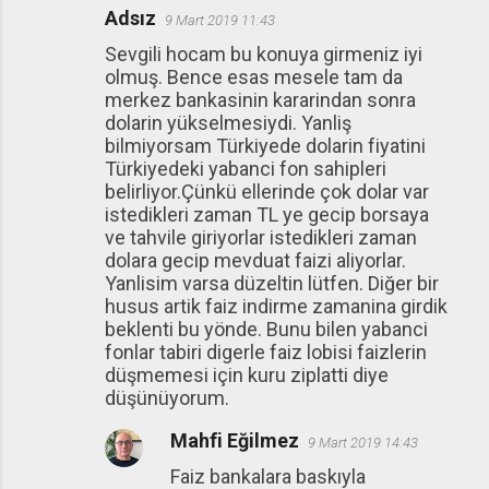
Adsız
9 Mart 2019 11:43
Sevgili hocam bu konuya girmeniz iyi
olmuş. Bence esas mesele tam da
merkez bankasinin kararindan sonra
dolarin yükselmesiydi. Yanliş
bilmiyorsam Türkiyede dolarin fiyatini
Türkiyedeki yabanci fon sahipleri
belirliyor.Çünkü ellerinde çok dolar var
istedikleri zaman TL ye gecip borsaya
ve tahvile giriyorlar istedikleri zaman
dolara gecip mevduat faizi aliyorlar.
Yanlisim varsa düzeltin lütfen. Diğer bir
husus artik faiz indirme zamanina girdik
beklenti bu yönde. Bunu bilen yabanci
fonlar tabiri digerle faiz lobisi faizlerin
düşmemesi için kuru ziplatti diye
düşünüyorum.
Mahfi Eğilmez
9 Mart 2019 14:43
Faiz bankalara baskıyla