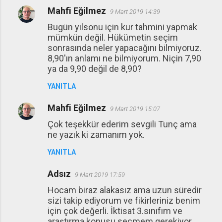
Mahfi Eğilmez
9 Mart 2019 14:39
Bugün yılsonu için kur tahmini yapmak
mümkün değil. Hükümetin seçim
sonrasında neler yapacağını bilmiyoruz.
8,90'ın anlamı ne bilmiyorum. Niçin 7,90
ya da 9,90 değil de 8,90?
YANITLA
Mahfi Eğilmez
9 Mart 2019 15:07
Çok teşekkür ederim sevgili Tunç ama
ne yazık ki zamanım yok.
YANITLA
Adsız
9 Mart 2019 17:59
Hocam biraz alakasız ama uzun süredir
sizi takip ediyorum ve fikirleriniz benim
için çok değerli. İktisat 3.sınıfım ve
araştırma konusu seçmem gerekiyor.