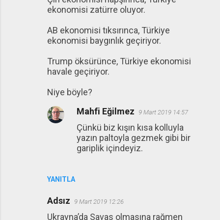
ekonomisi zatürre oluyor.
AB ekonomisi tıksırınca, Türkiye
ekonomisi baygınlık geçiriyor.
Trump öksürünce, Türkiye ekonomisi
havale geçiriyor.
Niye böyle?
Mahfi Eğilmez
9 Mart 2019 14:57
Çünkü biz kışın kısa kolluyla
yazın paltoyla gezmek gibi bir
gariplik içindeyiz.
YANITLA
Adsız
9 Mart 2019 12:26
Ukrayna’da Savas olmasına rağmen