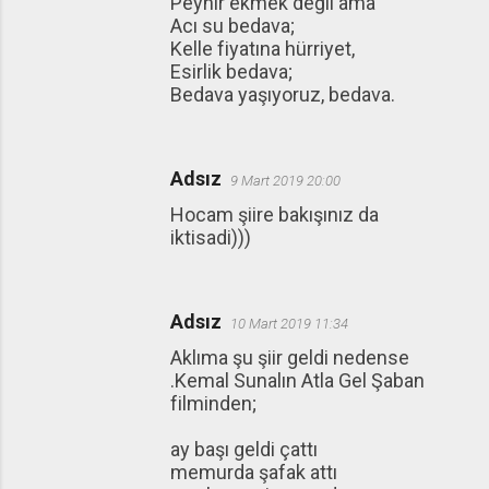
Peynir ekmek değil ama
Acı su bedava;
Kelle fiyatına hürriyet,
Esirlik bedava;
Bedava yaşıyoruz, bedava.
Adsız
9 Mart 2019 20:00
Hocam şiire bakışınız da
iktisadi)))
Adsız
10 Mart 2019 11:34
Aklıma şu şiir geldi nedense
.Kemal Sunalın Atla Gel Şaban
filminden;
ay başı geldi çattı
memurda şafak attı