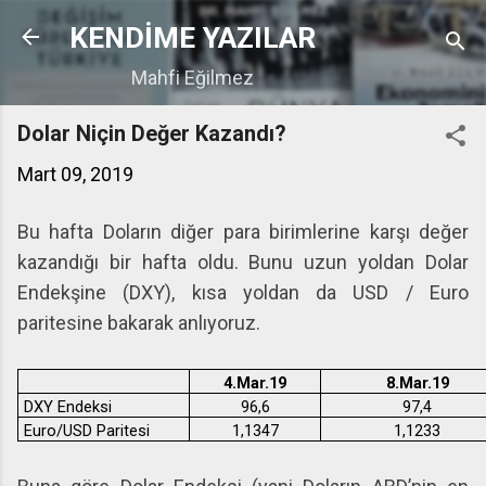
Ana içeriğe atla
KENDİME YAZILAR
Mahfi Eğilmez
Dolar Niçin Değer Kazandı?
Mart 09, 2019
Bu hafta Doların diğer para birimlerine karşı değer
kazandığı bir hafta oldu. Bunu uzun yoldan Dolar
Endekşine (DXY), kısa yoldan da USD / Euro
paritesine bakarak anlıyoruz.
4.Mar.19
8.Mar.19
DXY Endeksi
96,6
97,4
Euro/USD Paritesi
1,1347
1,1233