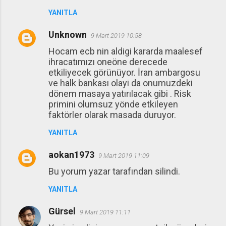
YANITLA
Unknown
9 Mart 2019 10:58
Hocam ecb nin aldigi kararda maalesef
ihracatımızı oneöne derecede
etkiliyecek görünüyor. İran ambargosu
ve halk bankası olayi da onumuzdeki
dönem masaya yatırılacak gibi . Risk
primini olumsuz yönde etkileyen
faktörler olarak masada duruyor.
YANITLA
aokan1973
9 Mart 2019 11:09
Bu yorum yazar tarafından silindi.
YANITLA
Gürsel
9 Mart 2019 11:11