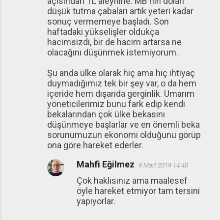
açısından TL aleyhine. MB'nın doları
düşük tutma çabaları artık yeteri kadar
sonuç vermemeye başladı. Son
haftadaki yükselişler oldukça
hacimsizdi, bir de hacim artarsa ne
olacağını düşünmek istemiyorum.
Şu anda ülke olarak hiç ama hiç ihtiyaç
duymadığımız tek bir şey var, o da hem
içeride hem dışarıda gerginlik. Umarım
yöneticilerimiz bunu fark edip kendi
bekalarından çok ülke bekasını
düşünmeye başlarlar ve en önemli beka
sorunumuzun ekonomi olduğunu görüp
ona göre hareket ederler.
Mahfi Eğilmez
9 Mart 2019 14:40
Çok haklısınız ama maalesef
öyle hareket etmiyor tam tersini
yapıyorlar.