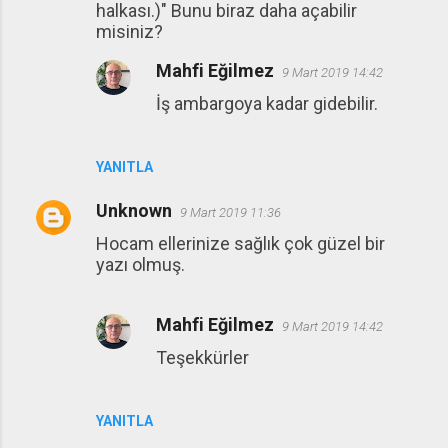
halkası.)" Bunu biraz daha açabilir
misiniz?
Mahfi Eğilmez
9 Mart 2019 14:42
İş ambargoya kadar gidebilir.
YANITLA
Unknown
9 Mart 2019 11:36
Hocam ellerinize sağlık çok güzel bir
yazı olmuş.
Mahfi Eğilmez
9 Mart 2019 14:42
Teşekkürler
YANITLA