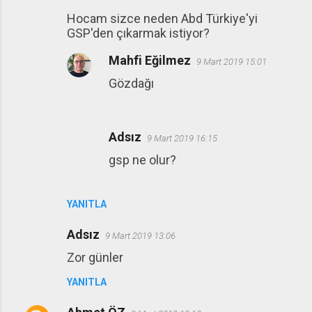
Hocam sizce neden Abd Türkiye'yi
GSP'den çıkarmak istiyor?
Mahfi Eğilmez
9 Mart 2019 15:01
Gözdağı
Adsız
9 Mart 2019 16:15
gsp ne olur?
YANITLA
Adsız
9 Mart 2019 13:06
Zor günler
YANITLA