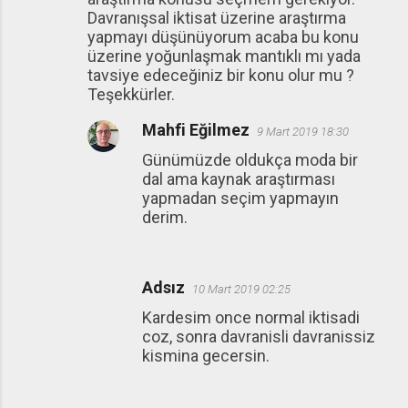
Davranışsal iktisat üzerine araştırma
yapmayı düşünüyorum acaba bu konu
üzerine yoğunlaşmak mantıklı mı yada
tavsiye edeceğiniz bir konu olur mu ?
Teşekkürler.
Mahfi Eğilmez
9 Mart 2019 18:30
Günümüzde oldukça moda bir
dal ama kaynak araştırması
yapmadan seçim yapmayın
derim.
Adsız
10 Mart 2019 02:25
Kardesim once normal iktisadi
coz, sonra davranisli davranissiz
kismina gecersin.