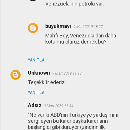
Venezuela'nın petrolü var.
buyukmavi
9 Mart 2019 18:27
Mahfi Bey, Venezuela dan daha
kötü mü oluruz demek bu?
YANITLA
Unknown
9 Mart 2019 11:13
Teşekkür ederiz.
YANITLA
Adsız
9 Mart 2019 11:34
"Ne var ki ABD’nin Türkiye’ye yaklaşımını
sergileyen bu karar başka kararların
başlangıcı gibi duruyor (zincirin ilk