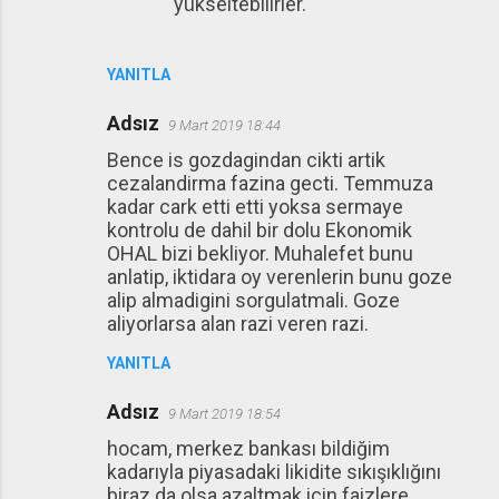
yükseltebilirler.
YANITLA
Adsız
9 Mart 2019 18:44
Bence is gozdagindan cikti artik
cezalandirma fazina gecti. Temmuza
kadar cark etti etti yoksa sermaye
kontrolu de dahil bir dolu Ekonomik
OHAL bizi bekliyor. Muhalefet bunu
anlatip, iktidara oy verenlerin bunu goze
alip almadigini sorgulatmali. Goze
aliyorlarsa alan razi veren razi.
YANITLA
Adsız
9 Mart 2019 18:54
hocam, merkez bankası bildiğim
kadarıyla piyasadaki likidite sıkışıklığını
biraz da olsa azaltmak için faizlere