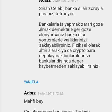
Adsız
9 Mart 2019 18:41
Sinan Celebi, banka silah zoruyla
paranizi tutmuyor.
Bankalarla is yapmak zarari goze
almak demektir. Eger goze
almiyorsaniz banka disi
yontemlerle varliklarinizi
saklayabilirsiniz. Fiziksel olarak
altin alarak, ya da crypto para
depolayarak birikimlerinizi
bankalar disinda deger
kaybetmeden saklayabilirsiniz.
YANITLA
Adsız
9 Mart 2019 12:22
Mahfi bey
Çin ekonomisi hapşırınca, Türkiye