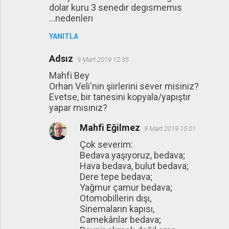
dolar kuru 3 senedır degısmemıs
...nedenlerı
YANITLA
Adsız
9 Mart 2019 12:35
Mahfi Bey
Orhan Veli'nin şiirlerini sever misiniz?
Evetse, bir tanesini kopyala/yapıştır
yapar mısınız?
Mahfi Eğilmez
9 Mart 2019 15:01
Çok severim:
Bedava yaşıyoruz, bedava;
Hava bedava, bulut bedava;
Dere tepe bedava;
Yağmur çamur bedava;
Otomobillerin dışı,
Sinemaların kapısı,
Camekânlar bedava;