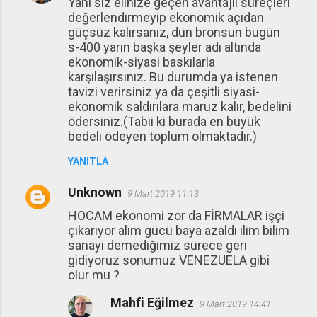
Yani siz elinize geçen avantajlı süreçleri
değerlendirmeyip ekonomik açıdan
güçsüz kalırsanız, dün bronsun bugün
s-400 yarın başka şeyler adı altında
ekonomik-siyasi baskılarla
karşılaşırsınız. Bu durumda ya istenen
tavizi verirsiniz ya da çeşitli siyasi-
ekonomik saldırılara maruz kalır, bedelini
ödersiniz.(Tabii ki burada en büyük
bedeli ödeyen toplum olmaktadır.)
YANITLA
Unknown
9 Mart 2019 11:13
HOCAM ekonomi zor da FİRMALAR işçi
çıkarıyor alım gücü baya azaldı ilim bilim
sanayi demediğimiz sürece geri
gidiyoruz sonumuz VENEZUELA gibi
olur mu ?
Mahfi Eğilmez
9 Mart 2019 14:41