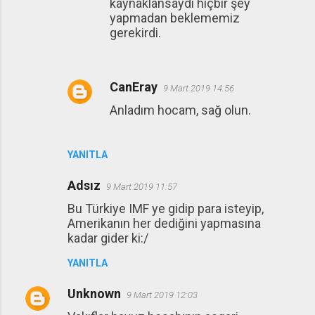
kaynaklansaydı hiçbir şey
yapmadan beklememiz
gerekirdi.
CanEray
9 Mart 2019 14:56
Anladım hocam, sağ olun.
YANITLA
Adsız
9 Mart 2019 11:57
Bu Türkiye IMF ye gidip para isteyip,
Amerikanın her dediğini yapmasına
kadar gider ki:/
YANITLA
Unknown
9 Mart 2019 12:03