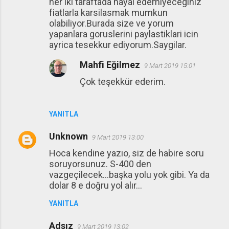
her iki taraftada hayal edemiyeceginiz
fiatlarla karsilasmak mumkun
olabiliyor.Burada size ve yorum
yapanlara goruslerini paylastiklari icin
ayrica tesekkur ediyorum.Saygilar.
Mahfi Eğilmez
9 Mart 2019 15:01
Çok teşekkür ederim.
YANITLA
Unknown
9 Mart 2019 13:00
Hoca kendine yazıo, siz de habire soru
soruyorsunuz. S-400 den
vazgeçilecek...başka yolu yok gibi. Ya da
dolar 8 e doğru yol alır...
YANITLA
Adsız
9 Mart 2019 13:02