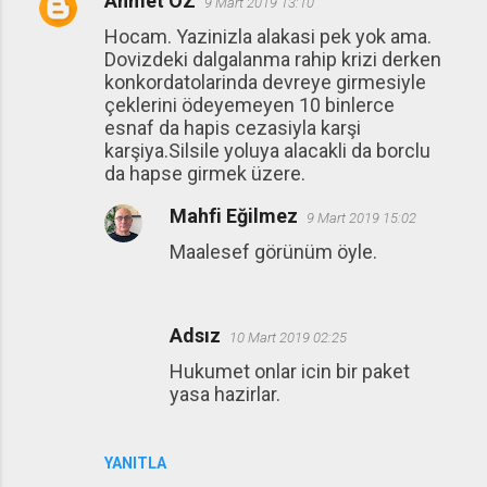
Ahmet ÖZ
9 Mart 2019 13:10
Hocam. Yazinizla alakasi pek yok ama.
Dovizdeki dalgalanma rahip krizi derken
konkordatolarinda devreye girmesiyle
çeklerini ödeyemeyen 10 binlerce
esnaf da hapis cezasiyla karşi
karşiya.Silsile yoluya alacakli da borclu
da hapse girmek üzere.
Mahfi Eğilmez
9 Mart 2019 15:02
Maalesef görünüm öyle.
Adsız
10 Mart 2019 02:25
Hukumet onlar icin bir paket
yasa hazirlar.
YANITLA