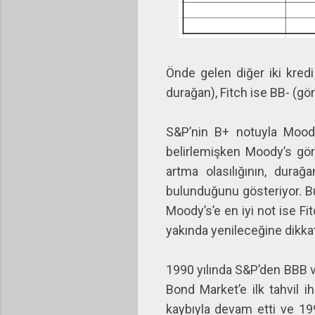
Önde gelen diğer iki kred
durağan), Fitch ise BB- (g
S&P’nin B+ notuyla Mood
belirlemişken Moody’s gör
artma olasılığının, durağ
bulunduğunu gösteriyor. Bu
Moody’s’e en iyi not ise Fi
yakında yenileceğine dikka
1990 yılında S&P’den BBB v
Bond Market’e ilk tahvil i
kaybıyla devam etti ve 19