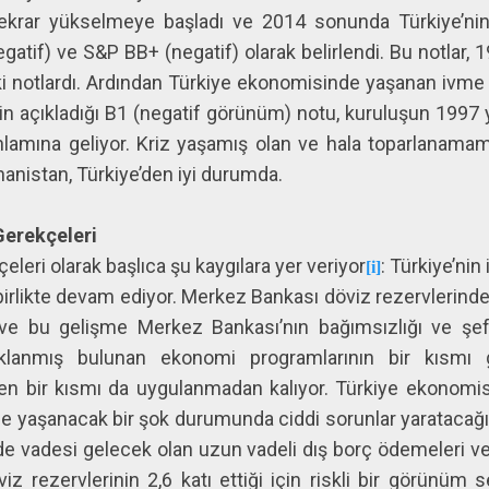
 tekrar yükselmeye başladı ve 2014 sonunda Türkiye’nin
gatif) ve S&P BB+ (negatif) olarak belirlendi. Bu notlar, 1
notlardı. Ardından Türkiye ekonomisinde yaşanan ivme ka
n açıkladığı B1 (negatif görünüm) notu, kuruluşun 1997 yı
lamına geliyor. Kriz yaşamış olan ve hala toparlanamamı
anistan, Türkiye’den iyi durumda.
erekçeleri
eleri olarak başlıca şu kaygılara yer veriyor
: Türkiye’ni
[i]
le birlikte devam ediyor. Merkez Bankası döviz rezervlerinde
 ve bu gelişme Merkez Bankası’nın bağımsızlığı ve şeff
lanmış bulunan ekonomi programlarının bir kısmı gid
n bir kısmı da uygulanmadan kalıyor. Türkiye ekonomis
ride yaşanacak bir şok durumunda ciddi sorunlar yaratacağı 
nde vadesi gelecek olan uzun vadeli dış borç ödemeleri ve 
z rezervlerinin 2,6 katı ettiği için riskli bir görünüm s