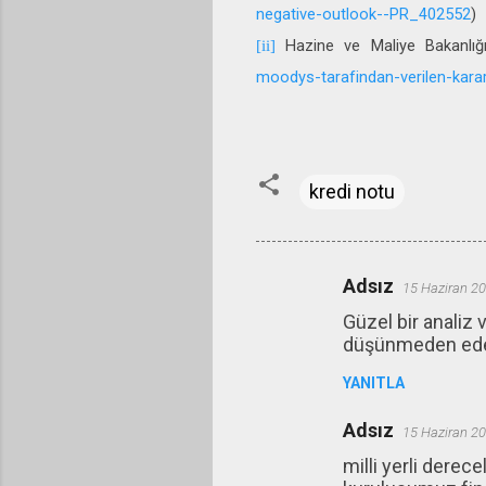
negative-outlook--PR_402552
)
Hazine ve Maliye Bakanlığı’
[ii]
moodys-tarafindan-verilen-karar
kredi notu
Adsız
15 Haziran 20
Y
Güzel bir analiz 
o
düşünmeden ed
r
YANITLA
u
m
Adsız
15 Haziran 20
l
milli yerli dere
a