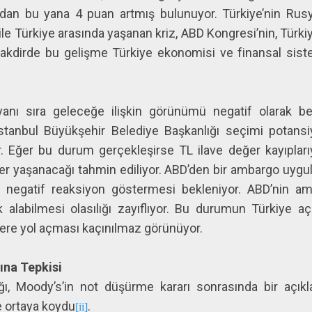
dan bu yana 4 puan artmış bulunuyor. Türkiye’nin Rusy
BD ile Türkiye arasında yaşanan kriz, ABD Kongresi’nin, Tü
 takdirde bu gelişme Türkiye ekonomisi ve finansal siste
yanı sıra geleceğe ilişkin görünümü negatif olarak be
İstanbul Büyükşehir Belediye Başkanlığı seçimi potansiy
 Eğer bu durum gerçekleşirse TL ilave değer kayıplarıyl
er yaşanacağı tahmin ediliyor. ABD’den bir ambargo uygul
e negatif reaksiyon göstermesi bekleniyor. ABD’nin a
k alabilmesi olasılığı zayıflıyor. Bu durumun Türkiye 
elere yol açması kaçınılmaz görünüyor.
ına Tepkisi
ğı, Moody’s’in not düşürme kararı sonrasında bir açık
e ortaya koydu
.
[ii]