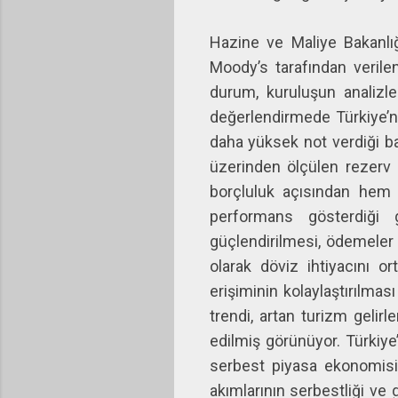
Hazine ve Maliye Bakanlığ
Moody’s tarafından verile
durum, kuruluşun analizleri
değerlendirmede Türkiye’ni
daha yüksek not verdiği ba
üzerinden ölçülen rezerv y
borçluluk açısından hem
performans gösterdiği g
güçlendirilmesi, ödemeler 
olarak döviz ihtiyacını or
erişiminin kolaylaştırılma
trendi, artan turizm gelir
edilmiş görünüyor. Türkiye
serbest piyasa ekonomisin
akımlarının serbestliği ve 