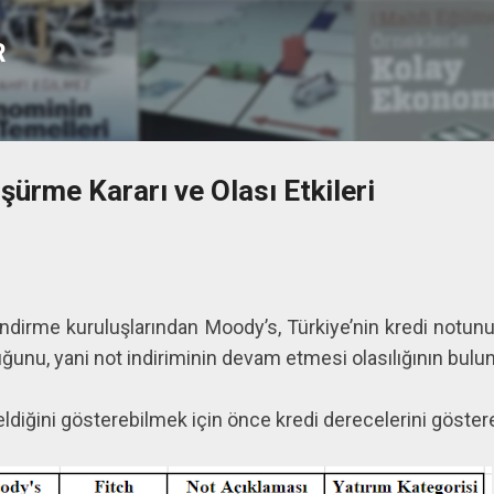
Ana içeriğe atla
R
ürme Kararı ve Olası Etkileri
ndirme kuruluşlarından Moody’s, Türkiye’nin kredi notunu
unu, yani not indiriminin devam etmesi olasılığının bulu
diğini gösterebilmek için önce kredi derecelerini göstere