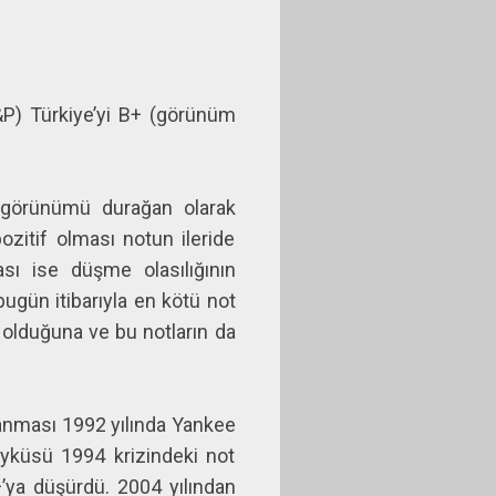
&P) Türkiye’yi B+ (görünüm
 görünümü durağan olarak
zitif olması notun ileride
ası ise düşme olasılığının
ugün itibarıyla en kötü not
i olduğuna ve bu notların da
lanması 1992 yılında Yankee
 öyküsü 1994 krizindeki not
’ya düşürdü. 2004 yılından