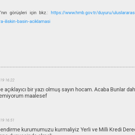
nın görüşleri için bkz.:
https://www.hmb.gov.tr/duyuru/uluslararas
a-iliskin-basin-aciklamasi
19 16:22
ve açıklayıcı bir yazı olmuş sayın hocam. Acaba Bunlar dah
emiyorum maalesef
19 16:51
celendirme kurumumuzu kurmaliyiz Yerli ve Milli Kredi Der