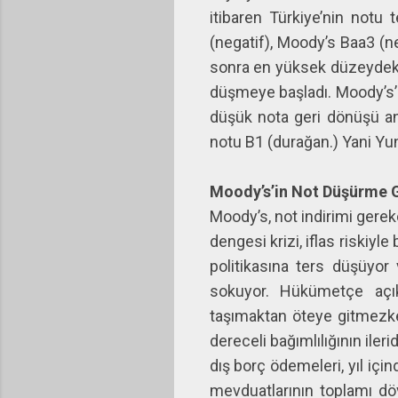
itibaren Türkiye’nin notu
(negatif), Moody’s Baa3 (ne
sonra en yüksek düzeydeki 
düşmeye başladı. Moody’s’i
düşük nota geri dönüşü an
notu B1 (durağan.) Yani Yun
Moody’s’in Not Düşürme G
Moody’s, not indirimi gerekç
dengesi krizi, iflas riskiy
politikasına ters düşüyor
sokuyor. Hükümetçe açık
taşımaktan öteye gitmezke
dereceli bağımlılığının ile
dış borç ödemeleri, yıl içi
mevduatlarının toplamı dövi