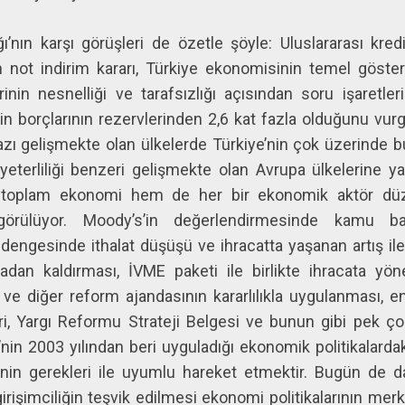
ı’nın karşı görüşleri de özetle şöyle: Uluslararası kre
n not indirim kararı, Türkiye ekonomisinin temel göster
nin nesnelliği ve tarafsızlığı açısından soru işaretleri
n borçlarının rezervlerinden 2,6 kat fazla olduğunu vurg
zı gelişmekte olan ülkelerde Türkiye’nin çok üzerinde bul
eterliliği benzeri gelişmekte olan Avrupa ülkelerine yak
 toplam ekonomi hem de her bir ekonomik aktör düz
örülüyor. Moody’s’in değerlendirmesinde kamu ban
dengesinde ithalat düşüşü ve ihracatta yaşanan artış i
tadan kaldırması, İVME paketi ile birlikte ihracata yö
sı ve diğer reform ajandasının kararlılıkla uygulanması,
leri, Yargı Reformu Strateji Belgesi ve bunun gibi pek 
’nin 2003 yılından beri uyguladığı ekonomik politikalarda
in gerekleri ile uyumlu hareket etmektir. Bugün de d
girişimciliğin teşvik edilmesi ekonomi politikalarının me