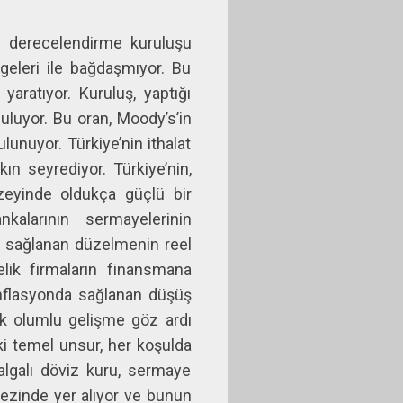
di derecelendirme kuruluşu
geleri ile bağdaşmıyor. Bu
 yaratıyor. Kuruluş, yaptığı
uluyor. Bu oran, Moody’s’in
unuyor. Türkiye’nin ithalat
ın seyrediyor. Türkiye’nin,
eyinde oldukça güçlü bir
kalarının sermayelerinin
le sağlanan düzelmenin reel
nelik firmaların finansmana
 enflasyonda sağlanan düşüş
çok olumlu gelişme göz ardı
ki temel unsur, her koşulda
algalı döviz kuru, sermaye
rkezinde yer alıyor ve bunun