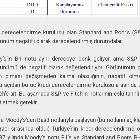
i derecelendirme kuruluşu olan Standard and Poor’s (S
örünüm negatif) olarak derecelendirmiş durumdalar.
y’s’in B1 notu aynı dereceye denk geliyor ama S&P
ünümü de negatif olarak değerlendiriyor. Görünümün po
an olması değişmeden kalma olasılığının, negatif olm
 açıdan bu üç kredi derecelendirme kuruluşu arasında b
tch’e ait. Bu aşamada S&P ve Fitch’in notlarının eski tarihl
t etmek gerekir.
e Moody’s’den Baa3 notlarıyla başlayan (bu notların açık
hracı sırasında olduı) Türkiye’nin kredi derecelendirme
97 yılında Moody’s notu B1’e ve Standard and Poors B+