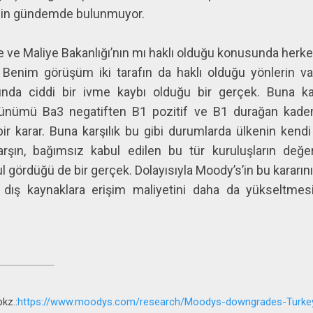
için gündemde bulunmuyor.
 ve Maliye Bakanlığı’nın mı haklı olduğu konusunda herkes
 Benim görüşüm iki tarafın da haklı olduğu yönlerin va
nda ciddi bir ivme kaybı olduğu bir gerçek. Buna kar
nümü Ba3 negatiften B1 pozitif ve B1 durağan kademe
ir karar. Buna karşılık bu gibi durumlarda ülkenin kend
karşın, bağımsız kabul edilen bu tür kuruluşların değer
l gördüğü de bir gerçek. Dolayısıyla Moody’s’in bu karar
dış kaynaklara erişim maliyetini daha da yükseltmes
kz.:
https://www.moodys.com/research/Moodys-downgrades-Turkeys