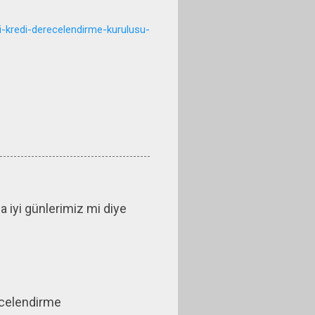
i-kredi-derecelendirme-kurulusu-
a iyi günlerimiz mi diye
ecelendirme