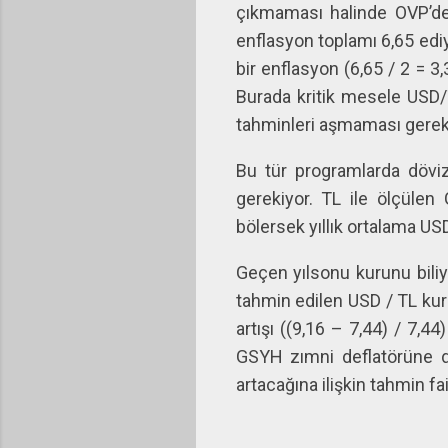
çıkmaması halinde OVP’de 
enflasyon toplamı 6,65 ediy
bir enflasyon (6,65 / 2 = 3
Burada kritik mesele USD/
tahminleri aşmaması gereki
Bu tür programlarda dövi
gerekiyor. TL ile ölçülen
bölersek yıllık ortalama US
Geçen yılsonu kurunu biliyo
tahmin edilen USD / TL kuru
artışı ((9,16 – 7,44) / 7,
GSYH zımni deflatörüne d
artacağına ilişkin tahmin fa