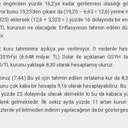
öngörülen yüzde 16,2’ye kadar gerilemesi olasılığı gör
or bunu 19,25’den çıkarır da (19,25 – 6,65 = 12,6) yerine 
,325) eklersek (12,6 + 3,325 = ) yüzde 16 dolayında bir enf
TL kurunun ne olacağıdır. Enflasyonun tahmin edilen dü
r.
z kuru tahminine açıkça yer verilmiyor. O nedenle h
 GSYH’yi (6.648 milyar TL) Dolar ile açıklanan GSYH 
D/TL kurunu yaklaşık 8,30 olarak hesaplamış oluruz.
ruz (7,44.) Bu yıl için tahmin edilen ortalama kur da 8,
nu çok kaba bir hesapla 9,16 olarak hesaplayabiliriz. Bu
44) yüzde 23 dolayında olacak demektir ki bu da kabaca 
enk gelmektedir. İlk sekiz ayda yüzde 11 artan kurun
izlerde yıl bitmeden indirim yapılacağının da bir gösterges