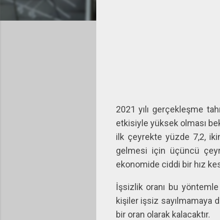
2021 yılı gerçekleşme tah
etkisiyle yüksek olması bek
ilk çeyrekte yüzde 7,2, i
gelmesi için üçüncü çey
ekonomide ciddi bir hız ke
İşsizlik oranı bu yönteml
kişiler işsiz sayılmamaya 
bir oran olarak kalacaktır.