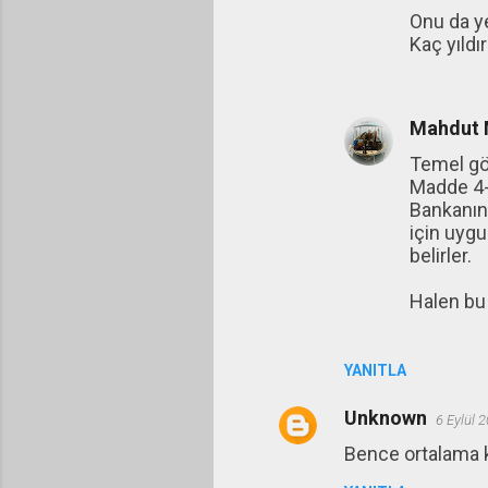
Onu da yen
Kaç yıldı
Mahdut M
Temel gör
Madde 4- 
Bankanın 
için uygu
belirler.
Halen bu 
YANITLA
Unknown
6 Eylül 
Bence ortalama ku