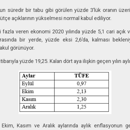
un süredir bir tabu gibi görülen yüzde 3’lük oranın üze
tçe açıklarının yükselmesi normal kabul ediliyor.
i fazla veren ekonomi 2020 yılında yüzde 5,1 cari açık ve
asında bir yerde, yüzde eksi 2,6’da, kalması bekleniy
kul görünüyor.
barıyla yüzde 19,25. Kalan dört aya ilişkin geçen yılın aylı
e Ekim, Kasım ve Aralık aylarında aylık enflasyonun g