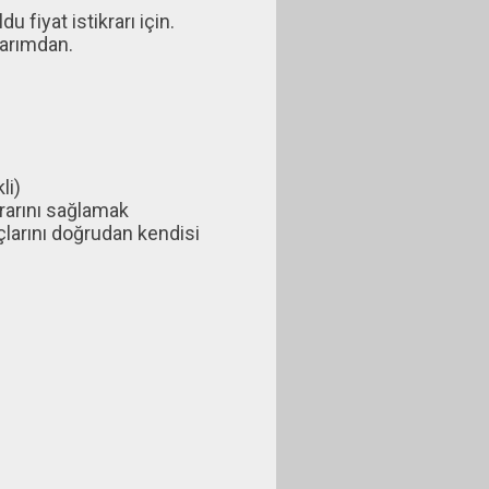
u fiyat istikrarı için.
larımdan.
li)
krarını sağlamak
açlarını doğrudan kendisi