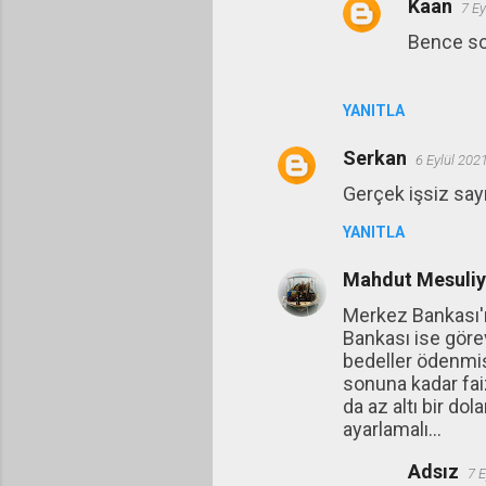
Kaan
7 Ey
Bence so
YANITLA
Serkan
6 Eylül 202
Gerçek işsiz sayı
YANITLA
Mahdut Mesuliye
Merkez Bankası'nı
Bankası ise göre
bedeller ödenmiş
sonuna kadar faiz
da az altı bir d
ayarlamalı...
Adsız
7 E