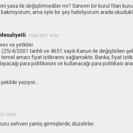
i yasa ile değiştirmediler mi? Sanırım bir kurul filan kuruld
r bakmıyorum, ama öyle bir şey hatırlıyorum arada okuduk
esuliyetli
7 Eylül 2021 18:54
ev ve yetkiler
(25/4/2001 tarihli ve 4651 sayılı Kanun ile değiştirilen şek
temel amacı fiyat istikrarını sağlamaktır. Banka, fiyat isti
layacağı para politikasını ve kullanacağı para politikası ar
şekilde yazıyor...
2021 20:04
ru sehven yanlış girmişlerdir, düzelirler.