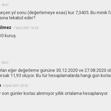
1 18:41
eçen yıl sonu (değerlemeye esas) kur 7,3405. Bu minik f
sına tekabül eder?
ğilmez
7 Eylül 2021 16:23
10 kuruş
1 18:51
ları eğer değerleme gününe 30.12.2020 ve 27.08.2020 olar
ırsak 11,93 oluyor. Bu tür hesaplamalarda hangi gün kıstas
n
6 Eylül 2021 20:52
 son günler kıstas alınmıyor yıllık ortalama hesaplanıyor