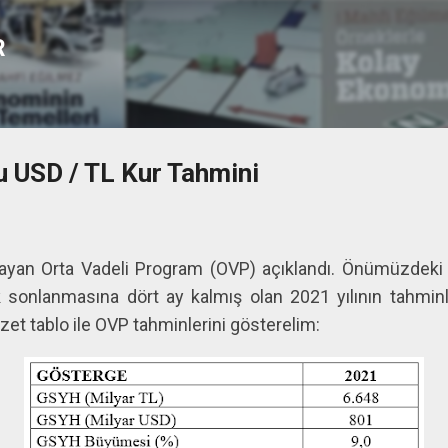
Ana içeriğe atla
R
 USD / TL Kur Tahmini
an Orta Vadeli Program (OVP) açıklandı. Önümüzdeki yı
onlanmasına dört ay kalmış olan 2021 yılının tahminler
zet tablo ile OVP tahminlerini gösterelim: