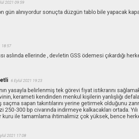
lül 2021 09:59
n gün alınıyordur sonuçta düzgün tablo bile yapacak kap
1 18:57
sı aslında ellerinde , devletin GSS ödemesi çıkardığı herke
tli
6 Eylül 2021 19:23
n yasayla belirlenmiş tek görevi fiyat istikrarını sağlama
vinin, kerameti kendinden menkul kişilerin yanlışlığı def
 saçma sapan takıntılarını yerine getirmek olduğunu zann
i 250-300 bp civarında indirmeye kalkacakları ortada. Yılı
olar kuru ile tamamlama ihtimalimiz çok yüksek, bence her
ylül 2021 17:08