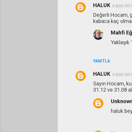
HALUK
6 Eylül 202
Y
Değerli Hocam, g
o
kabaca kaç olma
r
Mahfi E
u
m
Yaklaşık 
l
a
YANITLA
r
HALUK
6 Eylül 202
Sayın Hocam, kur
31.12 ve 31.08 al
Unknow
haluk bey