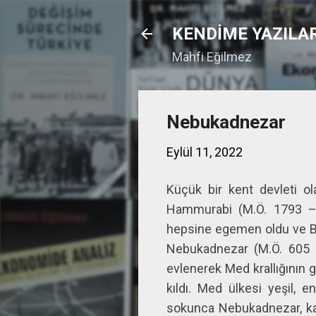
KENDİME YAZILA
Mahfi Eğilmez
Nebukadnezar
Eylül 11, 2022
Küçük bir kent devleti ol
Hammurabi (M.Ö. 1793 – 
hepsine egemen oldu ve Babil
Nebukadnezar (M.Ö. 605 –
evlenerek Med krallığının 
kıldı. Med ülkesi yeşil, 
sokunca Nebukadnezar, kar