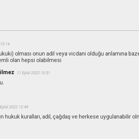
 10:14
hukuki) olması onun adil veya vicdani olduğu anlamına baze
emli olan hepsi olabilmesi
ğilmez
11 Eylül 2022 10:31
u.
Eylül 2022 12:49
in hukuk kuralları, adil, çağdaş ve herkese uygulanabilir olm