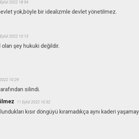
Eylül 2022 18:54
devlet yok,böyle bir idealizmle devlet yönetilmez.
Eylül 2022 10:13
 olan şey hukuki değildir.
 2022 10:29
rafından silindi.
ğilmez
11 Eylül 2022 10:32
lundukları kısır döngüyü kıramadıkça aynı kaderi yaşama