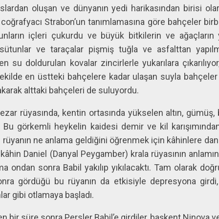
slardan oluşan ve dünyanın yedi harikasından birisi ola
n coğrafyacı Strabon’un tanımlamasına göre bahçeler birb
nların içleri çukurdu ve büyük bitkilerin ve ağaçların 
sütunlar ve taraçalar pişmiş tuğla ve asfalttan yapılm
n su doldurulan kovalar zincirlerle yukarılara çıkarılıyor
 şekilde en üstteki bahçelere kadar ulaşan suyla bahçeler
karak alttaki bahçeleri de suluyordu.
zar rüyasında, kentin ortasında yükselen altın, gümüş, 
. Bu görkemli heykelin kaidesi demir ve kil karışımında
 rüyanın ne anlama geldiğini öğrenmek için kâhinlere danı
 kâhin Daniel (Danyal Peygamber) krala rüyasının anlam
ama ondan sonra Babil yakılıp yıkılacaktı. Tam olarak do
ra gördüğü bu rüyanın da etkisiyle depresyona girdi,
ar gibi otlamaya başladı.
ir süre sonra Persler Babil’e girdiler, başkent Ninova v