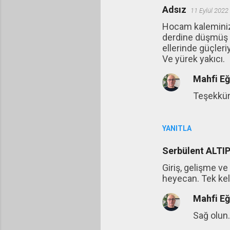
Adsız
11 Eylül 2022
Hocam kaleminize
derdine düşmüş v
ellerinde güçleri
Ve yürek yakıcı.
Mahfi E
Teşekkür
YANITLA
Serbülent ALT
Giriş, gelişme v
heyecan. Tek keli
Mahfi E
Sağ olun.