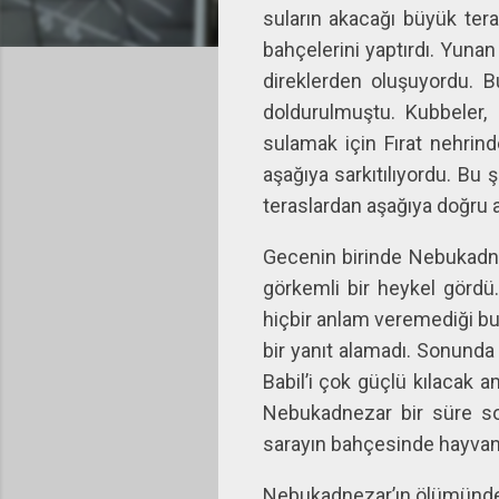
suların akacağı büyük tera
bahçelerini yaptırdı. Yuna
direklerden oluşuyordu. Bu
doldurulmuştu. Kubbeler, 
sulamak için Fırat nehrinde
aşağıya sarkıtılıyordu. Bu
teraslardan aşağıya doğru a
Gecenin birinde Nebukadne
görkemli bir heykel gördü
hiçbir anlam veremediği bu
bir yanıt alamadı. Sonunda
Babil’i çok güçlü kılacak 
Nebukadnezar bir süre son
sarayın bahçesinde hayvanl
Nebukadnezar’ın ölümünden b