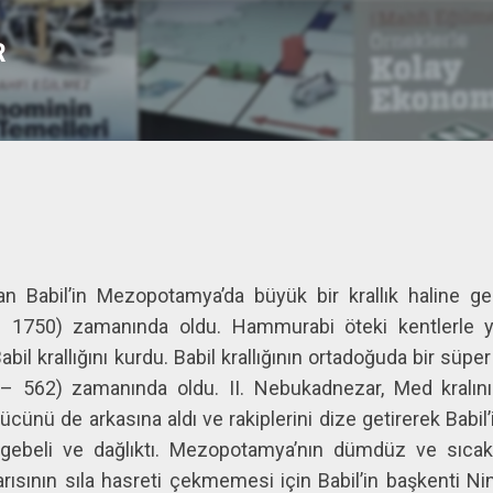
Ana içeriğe atla
R
an Babil’in Mezopotamya’da büyük bir krallık haline ge
1750) zamanında oldu. Hammurabi öteki kentlerle yap
 krallığını kurdu. Babil krallığının ortadoğuda bir süper g
 562) zamanında oldu. II. Nebukadnezar, Med kralını
gücünü de arkasına aldı ve rakiplerini dize getirerek Ba
engebeli ve dağlıktı. Mezopotamya’nın dümdüz ve sıca
ısının sıla hasreti çekmemesi için Babil’in başkenti Ni