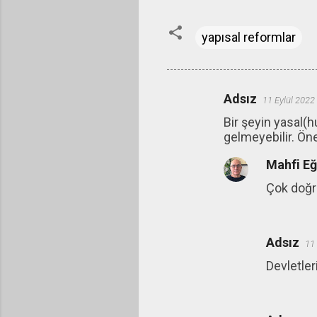
yapısal reformlar
Adsız
11 Eylül 2022
Y
Bir şeyin yasal(
o
gelmeyebilir. Ön
r
Mahfi E
u
m
Çok doğr
l
a
Adsız
r
11 
Devletler