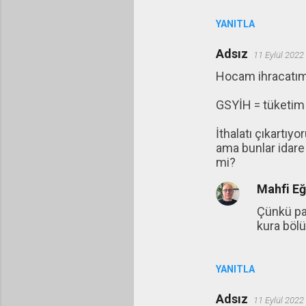
YANITLA
Adsız
11 Eylül 2022
Hocam ihracatımı
GSYİH = tüketim +
İthalatı çıkartıy
ama bunlar idare
mi?
Mahfi E
Çünkü pa
kura böl
YANITLA
Adsız
11 Eylül 2022