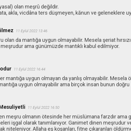
yasal) olan meşrû değildir.
îata, akla, vicdâna ters düşmeyen, kānun ve geleneklere u
ğilmez
11 Eylül 2022 13:46
 olan da mantığa uygun olmayabilir. Mesela şeriat hırsızı
 meşrudur ama günümüzde mantıklı kabul edilmiyor.
Bodur
11 Eylül 2022 16:44
r mantığa uygun olmayan da yanlış olmayabilir. Mesela ö
 mantığa uygun olmayabilir ama birçok insan bunun doğru
esuliyetli
11 Eylül 2022 16:50
nen meşru olmanın ötesinde her müslümana farzdır ama g
keleri işgal olarak tanımlanıyor. Ganimet dinen meşrudur
ak niteleniyor. Allaha eş koşanları, fitne çıkaranları öldürme