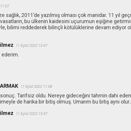
 11:07
 sağlık, 2011'de yazılmış olması çok manidar. 11 yıl geçm
asatların, bu ülkenin kaidesini uçurumun eşiğine getirm
yle, bilimi reddederek bilinçli kötülüklerine devam ediyor 
ğilmez
11 Eylül 2022 13:47
 ederim.
IPARMAK
11 Eylül 2022 11:08
e sonuç. Tarifsiz oldu. Nereye gideceğini tahmin dahi ede
meyle de harika bir bitiş olmuş. Umarım bu bitiş aynı olur..
ğilmez
11 Eylül 2022 13:47