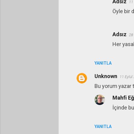
Adsız
11 
Öyle bir 
Adsız
28 
Her yasal
YANITLA
Unknown
11 Eylül
Bu yorum yazar ta
Mahfi E
İçinde bu
YANITLA