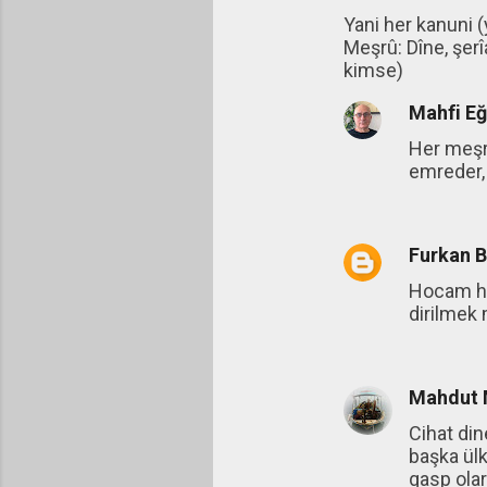
Yani her kanuni (
Meşrû: Dîne, şer
kimse)
Mahfi E
Her meşru
emreder,
Furkan 
Hocam he
dirilmek
Mahdut M
Cihat di
başka ül
gasp olar