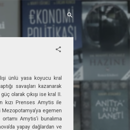
lişi ünlü yasa koyucu kral
tığı savaşları kazanarak
üç olarak çıkışı ise kral II.
n kızı Prenses Amytis ile
bil’i Mezopotamya’ya egemen
k ortamı Amytis’i bunalıma
nova’da yapay dağlardan ve