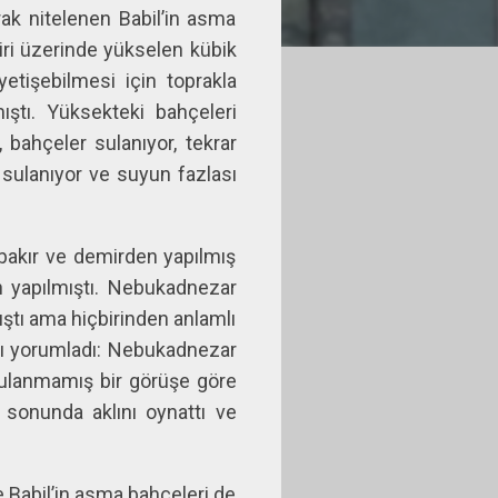
rak nitelenen Babil’in asma
iri üzerinde yükselen kübik
yetişebilmesi için toprakla
ıştı. Yüksekteki bahçeleri
, bahçeler sulanıyor, tekrar
 sulanıyor ve suyun fazlası
bakır ve demirden yapılmış
n yapılmıştı. Nebukadnezar
ştı ama hiçbirinden anlamlı
ını yorumladı: Nebukadnezar
ğrulanmamış bir görüşe göre
 sonunda aklını oynattı ve
e Babil’in asma bahçeleri de