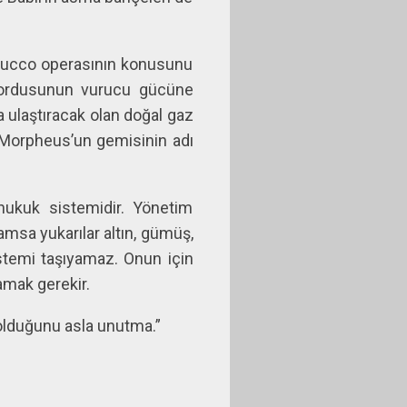
abucco operasının konusunu
k ordusunun vurucu gücüne
 ulaştıracak olan doğal gaz
 Morpheus’un gemisinin adı
hukuk sistemidir. Yönetim
amsa yukarılar altın, gümüş,
stemi taşıyamaz. Onun için
amak gerekir.
n olduğunu asla unutma.”