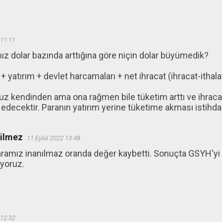
 11:11
z dolar bazında arttığına göre niçin dolar büyümedik?
 yatırım + devlet harcamaları + net ihracat (ihracat-ithala
oruz kendinden ama ona rağmen bile tüketim arttı ve ihracatt
 edecektir. Paranın yatırım yerine tüketime akması istihda
ğilmez
11 Eylül 2022 13:48
ramız inanılmaz oranda değer kaybetti. Sonuçta GSYH'yi T
üyoruz.
 12:32