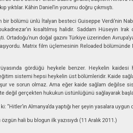
ıp yıktılar. Kâhin Daniel’in yorumu doğru çıkmıştı.
 bir bölümü ünlü İtalyan besteci Guiseppe Verdi’nin N
bukadnezar’ın kısaltılmış halidir. Saddam Hüseyin Ira
i. Ortadoğu’nun doğal gazını Türkiye üzerinden Avrupa’ya
taşıyordu. Matrix film üçlemesinin Reloaded bölümünde
 rüyasında gördüğü heykele benzer. Heykelin kaidesi 
ğitim sistemi hepsi heykelin üst bölümleridir. Kaide sağl
uşur ve sorun olmaz. Ama eğer kaide sağlam değilse si
te değil gerçekten hukukun üstünlüğünü sağlayarak başl
r ki: “Hitler’in Almanya’da yaptığı her şeyin yasalara uygu
ı özgün hali bu blogun ilk yazısıydı (11 Aralık 2011.)