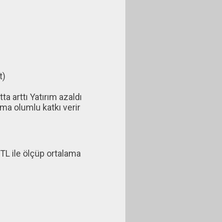
t)
a arttı Yatırım azaldı
ma olumlu katkı verir
L ile ölçüp ortalama