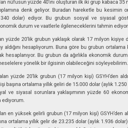
an nüfusun yüzde 40’ını oluşturan ilk iki grup kabaca 35 
oplamına denk geliyor. Buradan hareketle bu kesimin orta
340 dolar) ediyor. Bu grubun sosyal ve siyasal göste
konomik durum ve vaatlerle ilgileneceklerini tahmin ediyo
an yüzde 20’lik grubun yaklaşık olarak 17 milyon kişiye
 aldığını hesaplıyorum. Buna göre bu grubun ortalama kiş
rak hesaplanıyor. Bu grubun da ağırlıkla ekonomik durum ve
selelere yönelik bir ilgisinin olabileceğini söyleyebilirim
lan yüzde 20’lik grubun (17 milyon kişi) GSYH’den aldığ
kişi başına ortalama yıllık geliri de 15.000 dolar (aylık 1.25
al ve siyasal sorunlara yaklaşımının yüzde 60 ekonom
n ediyorum.
lan en yüksek gelirli grubun (17 milyon kişi) GSYH’den a
şına ortalama yıllık gelir de 23.235 dolar (aylık 1.936 dolar