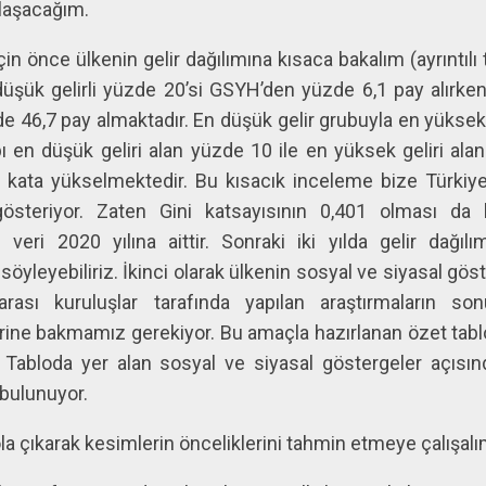
laşacağım.
n önce ülkenin gelir dağılımına kısaca bakalım (ayrıntılı ta
üşük gelirli yüzde 20’si GSYH’den yüzde 6,1 pay alırken
 46,7 pay almaktadır. En düşük gelir grubuyla en yüksek g
bı en düşük geliri alan yüzde 10 ile en yüksek geliri ala
 kata yükselmektedir. Bu kısacık inceleme bize Türkiye
österiyor. Zaten Gini katsayısının 0,401 olması da
u veri 2020 yılına aittir. Sonraki iki yılda gelir dağ
yleyebiliriz. İkinci olarak ülkenin sosyal ve siyasal göst
rası kuruluşlar tarafında yapılan araştırmaların son
rine bakmamız gerekiyor. Bu amaçla hazırlanan özet tablo
or. Tabloda yer alan sosyal ve siyasal göstergeler açı
 bulunuyor.
a çıkarak kesimlerin önceliklerini tahmin etmeye çalışalı