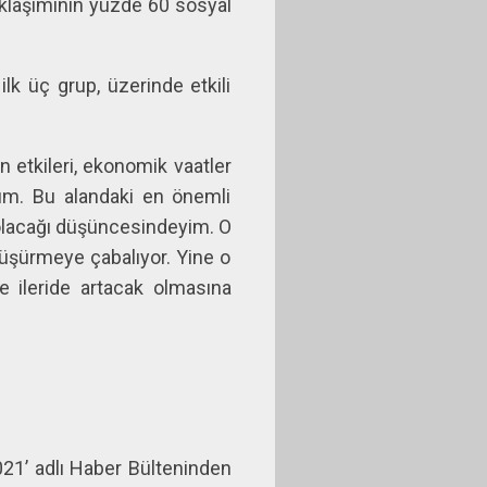
aklaşımının yüzde 60 sosyal
lk üç grup, üzerinde etkili
 etkileri, ekonomik vaatler
rum. Bu alandaki en önemli
r olacağı düşüncesindeyim. O
üşürmeye çabalıyor. Yine o
e ileride artacak olmasına
2021’ adlı Haber Bülteninden