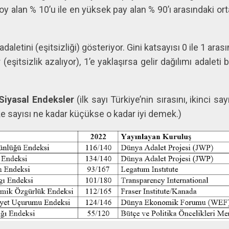
y alan % 10’u ile en yüksek pay alan % 90’ı arasındaki orta
adaletini (eşitsizliği) gösteriyor. Gini katsayısı 0 ile 1 aras
r (eşitsizlik azalıyor), 1’e yaklaşırsa gelir dağılımı adaleti 
 Siyasal Endeksler
(ilk sayı Türkiye’nin sırasını, ikinci 
lke sayısı ne kadar küçükse o kadar iyi demek.)