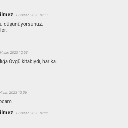
ğilmez
19 Nisan 2023 16:11
u düşünüyorsunuz.
er.
 Nisan 2023 12:53
lığa Övgü kitabıydı, harika.
Nisan 2023 13:06
hocam
ğilmez
19 Nisan 2023 16:22