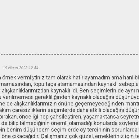
u
19 Nisan 2023 12:44
a örnek vermiştiniz tam olarak hatırlayamadım ama hani b
mamasından, topu taça atamamasından kaynaklı sebepleri
 alışkanlıklarımızdan kaynaklı idi. Ben seçimlerin de ayn
a verilmemesi gerekliliğinden kaynaklı olacağını düşünü
yine de alışkanlıklarımızın önüne geçemeyeceğinden man
takım çaresizliklerin seçimlerde daha etkili olacağını dü
bırakan, önceliği hep şahsileştiren, yaşamaktansa seyret
 de bilip bilmediğinin önemli olamadığı konularda söylene
çin benim düşüncem seçimlerde oy tercihinin sorunlarda
ın öne çıkacağıdır. Çalışmanız çok güzel, emekleriniz için