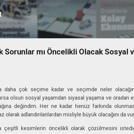
Ana içeriğe atla
R
Sorunlar mı Öncelikli Olacak Sosyal v
a daha çok seçime kadar ve seçimde neler olacağını
ursa olsun sosyal yaşamdan siyasal yaşama ve oradan 
ağına değindim. Her ne kadar henüz farkında olunma
 olarak adlandırılanlardan misliyle büyük olacağını da vu
eşitli kesimlerin öncelikli olarak çözülmesini istedi