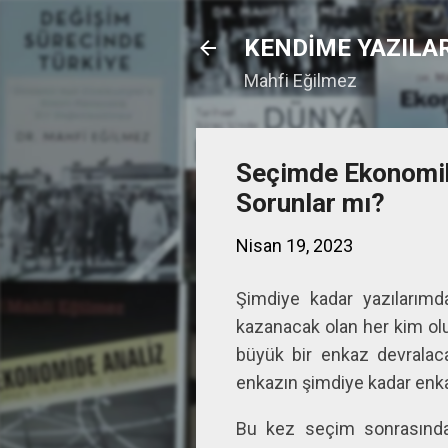
KENDİME YAZILA
Mahfi Eğilmez
Seçimde Ekonomik 
Sorunlar mı?
Nisan 19, 2023
Şimdiye kadar yazılarımd
kazanacak olan her kim ol
büyük bir enkaz devralac
enkazın şimdiye kadar enkaz
Bu kez seçim sonrasında ç