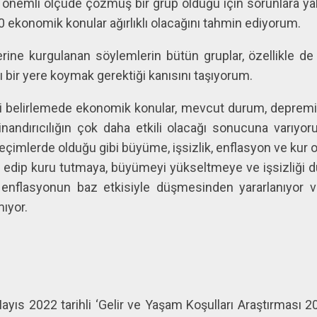
 önemli ölçüde çözmüş bir grup olduğu için sorunlara y
0 ekonomik konular ağırlıklı olacağını tahmin ediyorum.
rine kurgulanan söylemlerin bütün gruplar, özellikle de i
ı bir yere koymak gerektiği kanısını taşıyorum.
i belirlemede ekonomik konular, mevcut durum, depremin
nandırıcılığın çok daha etkili olacağı sonucuna varıyo
seçimlerde olduğu gibi büyüme, işsizlik, enflasyon ve ku
edip kuru tutmaya, büyümeyi yükseltmeye ve işsizliği d
enflasyonun baz etkisiyle düşmesinden yararlanıyor v
ıyor.
ayıs 2022 tarihli ‘Gelir ve Yaşam Koşulları Araştırması 