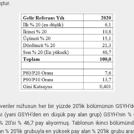
ştur.
eriler nüfusun her bir yüzde 20’lik bölümünün GSYH’den
si (yani GSYH’den en düşük pay alan grup) GSYH’nin % 6
 20’si % 46,7 pay alıyormuş. Tablonun ikinci bölümünde
 % 20’lik grubuyla en yüksek pay alan % 20’lik grubu aras