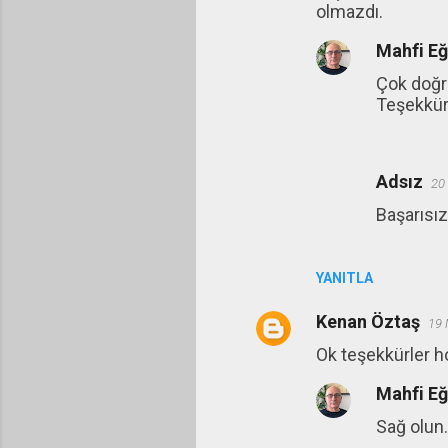
olmazdı.
Mahfi E
Çok doğr
Teşekkürl
Adsız
20
Başarısız
YANITLA
Kenan Öztaş
19 
Ok teşekkürler 
Mahfi E
Sağ olun.