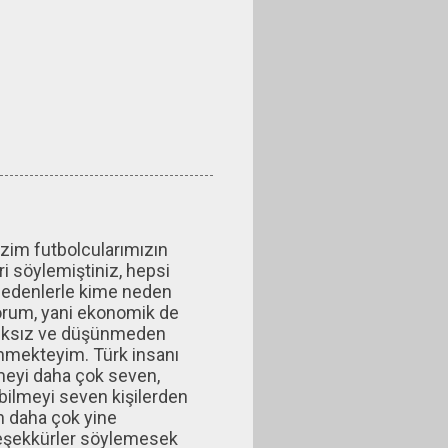
izim futbolcularımızın
 söylemiştiniz, hepsi
ı nedenlerle kime neden
yorum, yani ekonomik de
tıksız ve düşünmeden
şünmekteyim. Türk insanı
meyi daha çok seven,
bilmeyi seven kişilerden
n daha çok yine
 teşekkürler söylemesek