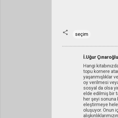
seçim
İ.Uğur Çınaroğl
Y
Hangi kitabınızd
o
topu kornere ata
r
yaşanmışlıklar ve
u
oy verilmesi vey
sosyal da olsa 
m
elde edilmiş bir 
l
her şeyi sonuna 
a
eleştirmeye hele
oluşuyor. Onun i
r
alışkınlıklarımız