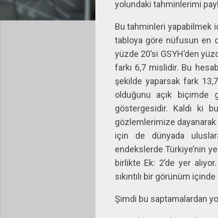
yolundaki tahminlerimi pay
Bu tahminleri yapabilmek içi
tabloya göre nüfusun en d
yüzde 20’si GSYH’den yüzde
farkı 6,7 mislidir. Bu hesa
şekilde yaparsak fark 13,7
olduğunu açık biçimde g
göstergesidir. Kaldı ki b
gözlemlerimize dayanarak sö
için de dünyada uluslara
endekslerde Türkiye’nin ye
birlikte Ek: 2’de yer alıy
sıkıntılı bir görünüm içinde
Şimdi bu saptamalardan yol