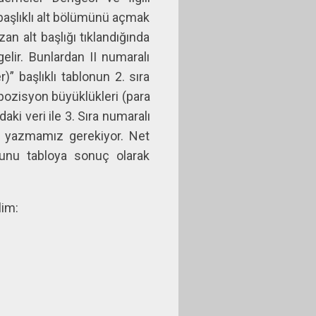
 başlıklı alt bölümünü açmak
an alt başlığı tıklandığında
gelir. Bunlardan II numaralı
” başlıklı tablonun 2. sıra
 pozisyon büyüklükleri (para
aki veri ile 3. Sıra numaralı
na yazmamız gerekiyor. Net
unu tabloya sonuç olarak
lim: