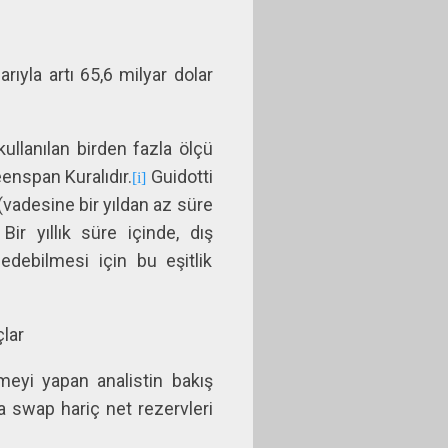
rıyla artı 65,6 milyar dolar
ullanılan birden fazla ölçü
eenspan Kuralıdır.
Guidotti
[i]
(vadesine bir yıldan az süre
ir yıllık süre içinde, dış
debilmesi için bu eşitlik
lar
meyi yapan analistin bakış
da swap hariç net rezervleri