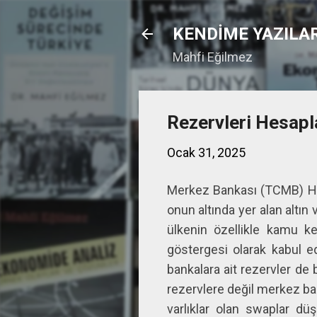
KENDİME YAZILA
Mahfi Eğilmez
Rezervleri Hesap
Ocak 31, 2025
Merkez Bankası (TCMB) Hafta
onun altında yer alan altın
ülkenin özellikle kamu kes
göstergesi olarak kabul edi
bankalara ait rezervler de
rezervlere değil merkez ba
varlıklar olan swaplar dü