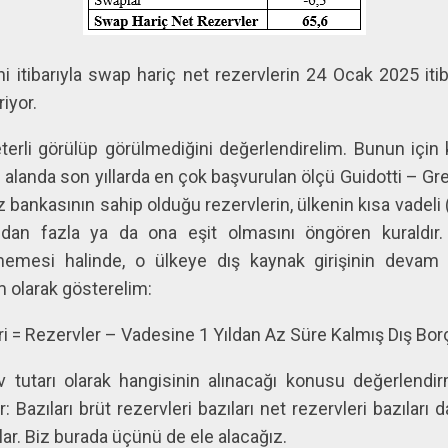
i itibarıyla swap hariç net rezervlerin 24 Ocak 2025 itiba
riyor.
terli görülüp görülmediğini değerlendirelim. Bunun için k
sı alanda son yıllarda en çok başvurulan ölçü Guidotti – Gr
bankasının sahip olduğu rezervlerin, ülkenin kısa vadeli 
ndan fazla ya da ona eşit olmasını öngören kuraldır. B
memesi halinde, o ülkeye dış kaynak girişinin devam e
m olarak gösterelim:
i = Rezervler – Vadesine 1 Yıldan Az Süre Kalmış Dış Borç
 tutarı olarak hangisinin alınacağı konusu değerlendir
 Bazıları brüt rezervleri bazıları net rezervleri bazıları 
lar. Biz burada üçünü de ele alacağız.