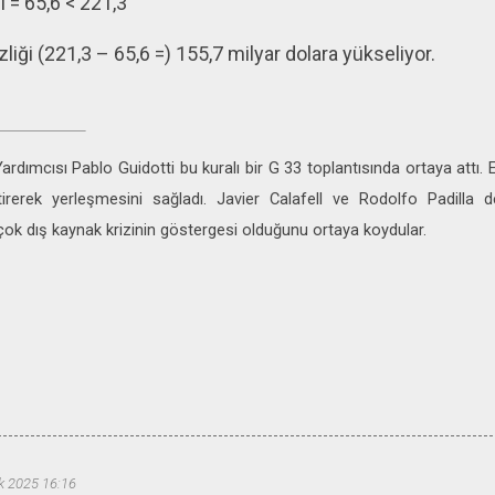
 = 65,6 < 221,3
iği (221,3 – 65,6 =) 155,7 milyar dolara yükseliyor.
Yardımcısı Pablo Guidotti bu kuralı bir G 33 toplantısında ortaya attı
tirerek yerleşmesini sağladı. Javier Calafell ve Rodolfo Padilla d
birçok dış kaynak krizinin göstergesi olduğunu ortaya koydular.
k 2025 16:16