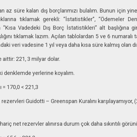
dan az süre kalan dış borçlarımızı bulalım. Bunun için yi
klarına tıklamak gerekli: “İstatistikler”, “Ödemeler Denge
ısa Vadedeki Dış Borç İstatistikleri” alt başlığına gir
lığını tıklamak lazım. Açılan tablolardan 5 ve 6 numaralı t
daki veri vadesine 1 yıl veya daha kısa süre kalmış olan dı
aittir: 221, 3 milyar dolar.
aki denklemde yerlerine koyalım.
 = 170,0 < 221,3
zervleri Guidotti – Greenspan Kuralını karşılayamıyor, (
hariç net rezervler alınırsa durum çok daha sıkıntılı görün