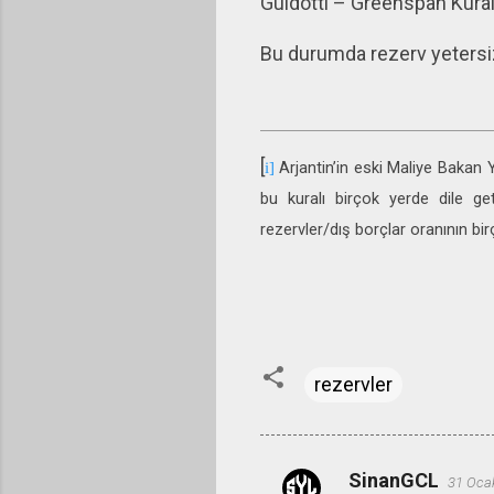
Guidotti – Greenspan Kuralı
Bu durumda rezerv yetersizl
[
Arjantin’in eski Maliye Bakan 
i]
bu kuralı birçok yerde dile ge
rezervler/dış borçlar oranının 
rezervler
SinanGCL
31 Oca
Y