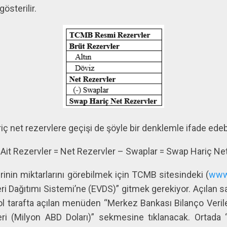
gösterilir.
ç net rezervlere geçişi de şöyle bir denklemle ifade edebi
 Ait Rezervler = Net Rezervler – Swaplar = Swap Hariç Ne
erinin miktarlarını görebilmek için TCMB sitesindeki (
www
i Dağıtımı Sistemi’ne (EVDS)” gitmek gerekiyor. Açılan
ol tarafta açılan menüden “Merkez Bankası Bilanço Veriler
i (Milyon ABD Doları)” sekmesine tıklanacak. Ortada “A