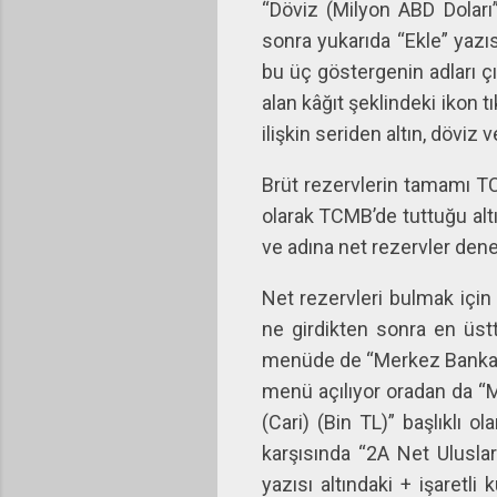
“Döviz (Milyon ABD Doları”
sonra yukarıda “Ekle” yazısı
bu üç göstergenin adları ç
alan kâğıt şeklindeki ikon t
ilişkin seriden altın, döviz
Brüt rezervlerin tamamı TCM
olarak TCMB’de tuttuğu altı
ve adına net rezervler denen
Net rezervleri bulmak için
ne girdikten sonra en üstt
menüde de “Merkez Bankası 
menü açılıyor oradan da “M
(Cari) (Bin TL)” başlıklı 
karşısında “2A Net Uluslar
yazısı altındaki + işaretli