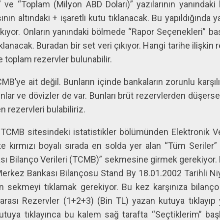
 ve “Toplam (Milyon ABD Doları)” yazılarının yanındaki
nın altındaki + işaretli kutu tıklanacak. Bu yapıldığında y
ıkıyor. Onların yanındaki bölmede “Rapor Seçenekleri” baş
ıklanacak. Buradan bir set veri çıkıyor. Hangi tarihe ilişkin 
 ve toplam rezervler bulunabilir.
B’ye ait değil. Bunların içinde bankaların zorunlu karşı
nlar ve dövizler de var. Bunları brüt rezervlerden düşer
 rezervleri bulabiliriz.
 TCMB sitesindeki istatistikler bölümünden Elektronik V
e kırmızı boyalı sırada en solda yer alan “Tüm Seriler”
Bilanço Verileri (TCMB)” sekmesine girmek gerekiyor. Bu
erkez Bankası Bilançosu Stand By 18.01.2002 Tarihli Ni
olan sekmeyi tıklamak gerekiyor. Bu kez karşınıza bilanço
arası Rezervler (1+2+3) (Bin TL) yazan kutuya tıklayıp 
 kutuya tıklayınca bu kalem sağ tarafta “Seçtiklerim” başl