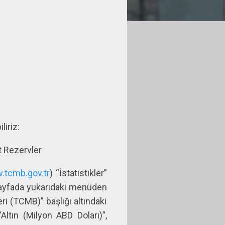
liriz:
t Rezervler
.tcmb.gov.tr
) “İstatistikler”
 sayfada yukarıdaki menüden
i (TCMB)” başlığı altındaki
ltın (Milyon ABD Doları)”,