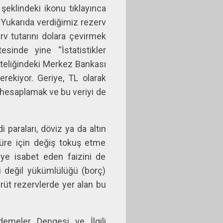
şeklindeki ikonu tıklayınca
. Yukarıda verdiğimiz rezerv
v tutarını dolara çevirmek
sinde yine “İstatistikler
teliğindeki Merkez Bankası
rekiyor. Geriye, TL olarak
ı hesaplamak ve bu veriyi de
 paraları, döviz ya da altın
 süre için değiş tokuş etme
reye isabet eden faizini de
i değil yükümlülüğü (borç)
rüt rezervlerde yer alan bu
demeler Dengesi ve İlgili