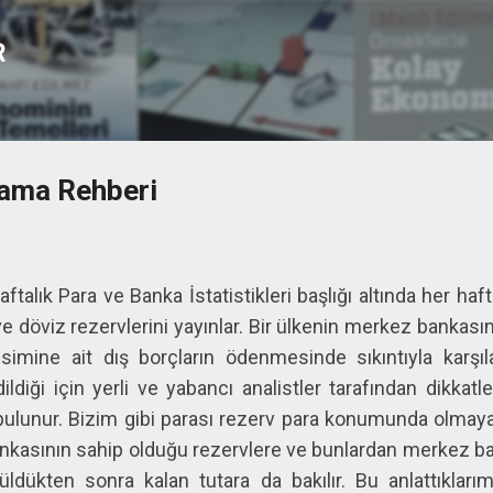
Ana içeriğe atla
R
lama Rehberi
lık Para ve Banka İstatistikleri başlığı altında her haft
 ve döviz rezervlerini yayınlar. Bir ülkenin merkez bankası
imine ait dış borçların ödenmesinde sıkıntıyla karşıla
ldiği için yerli ve yabancı analistler tarafından dikkatle 
 bulunur. Bizim gibi parası rezerv para konumunda olmayan
nkasının sahip olduğu rezervlere ve bunlardan merkez b
şüldükten sonra kalan tutara da bakılır. Bu anlattıklar