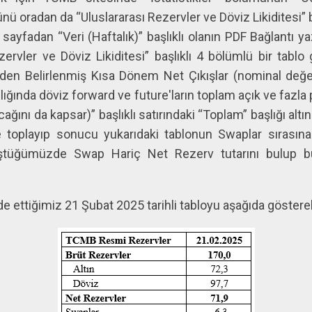
ümünü oradan da “Uluslararası Rezervler ve Döviz Likiditesi”
sayfadan “Veri (Haftalık)” başlıklı olanın PDF Bağlantı yaz
ervler ve Döviz Likiditesi” başlıklı 4 bölümlü bir tablo 
den Belirlenmiş Kısa Dönem Net Çıkışlar (nominal değer)
şılığında döviz forward ve future'ların toplam açık ve fazla
ğını da kapsar)” başlıklı satırındaki “Toplam” başlığı altınd
yle toplayıp sonucu yukarıdaki tablonun Swaplar sırası
üştüğümüzde Swap Hariç Net Rezerv tutarını bulup b
e ettiğimiz 21 Şubat 2025 tarihli tabloyu aşağıda göstere