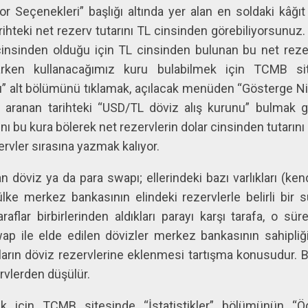
r Seçenekleri” başlığı altında yer alan en soldaki kâğıt 
arihteki net rezerv tutarını TL cinsinden görebiliyorsunuz
insinden olduğu için TL cinsinden bulunan bu net rezer
rken kullanacağımız kuru bulabilmek için TCMB site
ı” alt bölümünü tıklamak, açılacak menüden “Gösterge Ni
p aranan tarihteki “USD/TL döviz alış kurunu” bulmak ge
ını bu kura bölerek net rezervlerin dolar cinsinden tutarın
rvler sırasına yazmak kalıyor.
 döviz ya da para swapı; ellerindeki bazı varlıkları (kendi
 ülke merkez bankasının elindeki rezervlerle belirli bir
raflar birbirlerinden aldıkları parayı karşı tarafa, o sü
wap ile elde edilen dövizler merkez bankasının sahipliğ
aların döviz rezervlerine eklenmesi tartışma konusudur. B
ervlerden düşülür.
k için TCMB sitesinde “İstatistikler” bölümünün “Ö