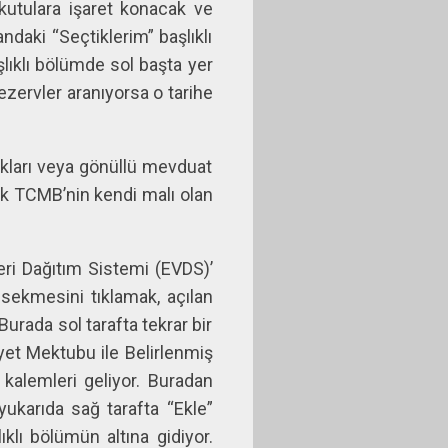
 kutulara işaret konacak ve
andaki “Seçtiklerim” başlıklı
lıklı bölümde sol başta yer
rezervler aranıyorsa o tarihe
lıkları veya gönüllü mevduat
sek TCMB’nin kendi malı olan
eri Dağıtım Sistemi (EVDS)’
 sekmesini tıklamak, açılan
rada sol tarafta tekrar bir
yet Mektubu ile Belirlenmiş
 kalemleri geliyor. Buradan
yukarıda sağ tarafta “Ekle”
ıklı bölümün altına gidiyor.