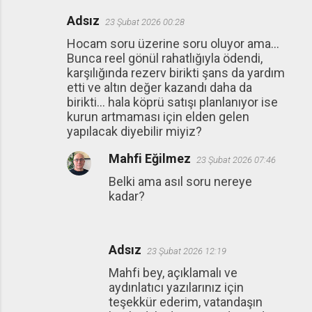
Adsız
23 Şubat 2026 00:28
Hocam soru üzerine soru oluyor ama…
Bunca reel gönül rahatlığıyla ödendi,
karşılığında rezerv birikti şans da yardım
etti ve altın değer kazandı daha da
birikti… hala köprü satışı planlanıyor ise
kurun artmaması için elden gelen
yapılacak diyebilir miyiz?
Mahfi Eğilmez
23 Şubat 2026 07:46
Belki ama asıl soru nereye
kadar?
Adsız
23 Şubat 2026 12:19
Mahfi bey, açıklamalı ve
aydınlatıcı yazılarınız için
teşekkür ederim, vatandaşın