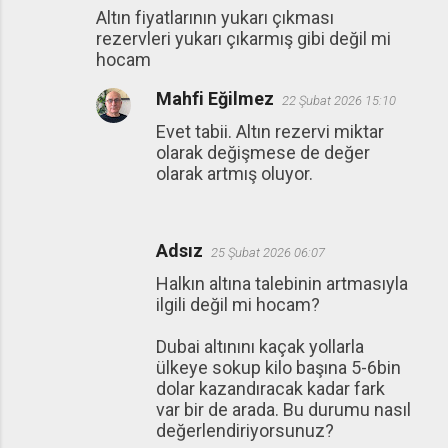
Altın fiyatlarının yukarı çıkması
o
rezervleri yukarı çıkarmış gibi değil mi
r
hocam
u
Mahfi Eğilmez
22 Şubat 2026 15:10
m
Evet tabii. Altın rezervi miktar
l
olarak değişmese de değer
a
olarak artmış oluyor.
r
Adsız
25 Şubat 2026 06:07
Halkın altına talebinin artmasıyla
ilgili değil mi hocam?
Dubai altınını kaçak yollarla
ülkeye sokup kilo başına 5-6bin
dolar kazandıracak kadar fark
var bir de arada. Bu durumu nasıl
değerlendiriyorsunuz?