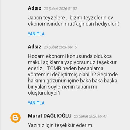
Adsız
23 Şubat 2026 01:52
Japon teyzelere ...bizim teyzelerin ev
ekonomisinden mutfagından hediyeler:(
YANITLA
Adsız
23 Şubat 2026 08:15
Hocam ekonomi konusunda oldukça
makul açıklama yapıyorsunuz teşekkür
ederiz... TCMB neden hesaplama
yöntemini değiştirmiş olabilir? Seçimde
halkının gözünün içine baka baka başka
bir yalan söylemenin tabanı mı
oluşturuluyor?
YANITLA
Murat DAĞLIOĞLU
23 Şubat 2026 09:47
Yazınız için teşekkür ederim.