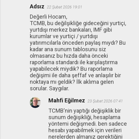
Adsız
22 Şubat 2026 19:01
Değerli Hocam,
TCMB, bu değilşikliğe gideceğini yurtiçi,
yurtdışı merkez bankaları, IMF gibi
kurumlar ve yurtiçi / yurtdışı
yatırımcılarla önceden paylaş mıydı? Bu
kadar ana sunum tablosunu siz
olmasanız bu hızda daha önceki
raporlama standardı ile karşılaştırma
yapabilecek miydik? Bu raporlama
değişimi ile daha şeffaf ve anlaşılır bir
noktaya mı geldik? İlk aklıma gelen
sorular. Saygılar.
Mahfi Eğilmez
23 Şubat 2026 07:41
TCMB'nin yaptığı değişiklik bir
sunum değişikliği, hesaplama
yöntemi değişmedi. ben sadece
hesabı yapabilmek için verileri
nerelerden almanız gerektiğini