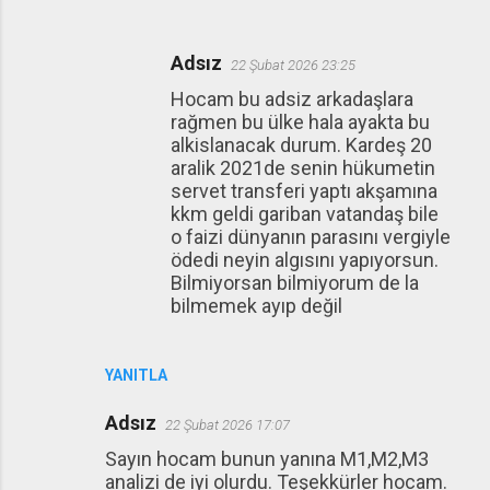
Adsız
22 Şubat 2026 23:25
Hocam bu adsiz arkadaşlara
rağmen bu ülke hala ayakta bu
alkislanacak durum. Kardeş 20
aralik 2021de senin hükumetin
servet transferi yaptı akşamına
kkm geldi gariban vatandaş bile
o faizi dünyanın parasını vergiyle
ödedi neyin algısını yapıyorsun.
Bilmiyorsan bilmiyorum de la
bilmemek ayıp değil
YANITLA
Adsız
22 Şubat 2026 17:07
Sayın hocam bunun yanına M1,M2,M3
analizi de iyi olurdu. Teşekkürler hocam.