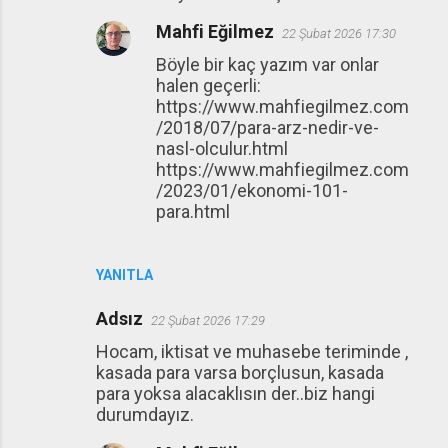
Mahfi Eğilmez
22 Şubat 2026 17:30
Böyle bir kaç yazım var onlar
halen geçerli:
https://www.mahfiegilmez.com
/2018/07/para-arz-nedir-ve-
nasl-olculur.html
https://www.mahfiegilmez.com
/2023/01/ekonomi-101-
para.html
YANITLA
Adsız
22 Şubat 2026 17:29
Hocam, iktisat ve muhasebe teriminde ,
kasada para varsa borçlusun, kasada
para yoksa alacaklısın der..biz hangi
durumdayız.