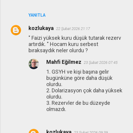
YANITLA
kozlukaya
22 Şubat 2026 21:17
" Faizi yüksek kuru düşük tutarak rezerv
artırdık. " Hocam kuru serbest
bıraksaydık neler olurdu ?
Mahfi Eğilmez
23 Şubat 2026 07:45
1. GSYH ve kişi başına gelir
bugünküne göre daha düşük
olurdu.
2. Dolarizasyon çok daha yüksek
olurdu.
3. Rezervler de bu düzeyde
olmazdı.
kozlukaya
23 Şubat 2026 09:39