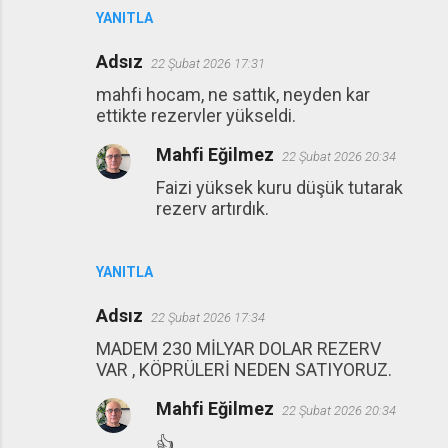
YANITLA
Adsız
22 Şubat 2026 17:31
mahfi hocam, ne sattık, neyden kar
ettikte rezervler yükseldi.
Mahfi Eğilmez
22 Şubat 2026 20:34
Faizi yüksek kuru düşük tutarak
rezerv artırdık.
YANITLA
Adsız
22 Şubat 2026 17:34
MADEM 230 MİLYAR DOLAR REZERV
VAR , KÖPRÜLERİ NEDEN SATIYORUZ.
Mahfi Eğilmez
22 Şubat 2026 20:34
👍