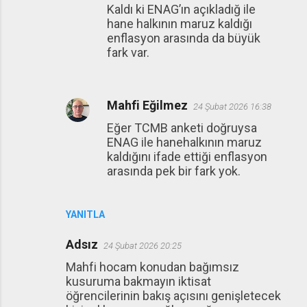
Kaldı ki ENAG’ın açıkladığ ile
hane halkının maruz kaldığı
enflasyon arasında da büyük
fark var.
Mahfi Eğilmez
24 Şubat 2026 16:38
Eğer TCMB anketi doğruysa
ENAG ile hanehalkının maruz
kaldığını ifade ettiği enflasyon
arasında pek bir fark yok.
YANITLA
Adsız
24 Şubat 2026 20:25
Mahfi hocam konudan bağımsız
kusuruma bakmayın iktisat
öğrencilerinin bakış açısını genişletecek