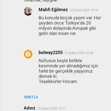
Mahfi Eğilmez
23 Şubat 2026 15:16
Bu konuda birçok yazım var. Her
şeyden önce Türkiye'de 20
milyon dolayında Avrupalı gibi
geliri olan insan var.
bulway2255
24 Şubat 2026 10:28
Nüfusun beşte birlikte
kesminde yer almadığımız için
farklı bir gerçeklik yaşıyoruz
demek ki.
Teşekkürler Hocam
YANITLA
Adsız
23 Şubat 2026 15:01