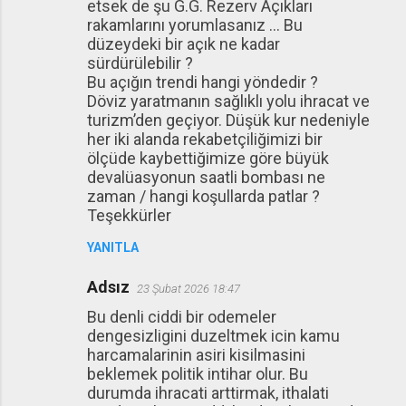
etsek de şu G.G. Rezerv Açıkları
rakamlarını yorumlasanız … Bu
düzeydeki bir açık ne kadar
sürdürülebilir ?
Bu açığın trendi hangi yöndedir ?
Döviz yaratmanın sağlıklı yolu ihracat ve
turizm’den geçiyor. Düşük kur nedeniyle
her iki alanda rekabetçiliğimizi bir
ölçüde kaybettiğimize göre büyük
devalüasyonun saatli bombası ne
zaman / hangi koşullarda patlar ?
Teşekkürler
YANITLA
Adsız
23 Şubat 2026 18:47
Bu denli ciddi bir odemeler
dengesizligini duzeltmek icin kamu
harcamalarinin asiri kisilmasini
beklemek politik intihar olur. Bu
durumda ihracati arttirmak, ithalati