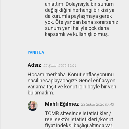
anlattım. Dolayısıyla bir sunum
değişikliğini herhangi bir kişi ya
da kurumla paylaşmaya gerek
yok. Öte yandan bana sorarsanız
sunum yeni haliyle çok daha
kapsamlı ve kullanışlı olmuş.
YANITLA
Adsız
22 Şubat 2026 19:04
Hocam merhaba. Konut enflasyonunu
nasıl hesaplayacağız? Genel enflasyon
var ama taşıt ve konut için böyle bir veri
bulamadım.
Mahfi Eğilmez
23 Şubat 2026 07:43
TCMB sitesinde istatistikler /
reel sektör istatistikleri /konut
fiyat indeksi başlığı altında var.