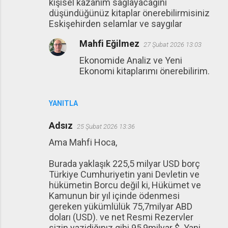
kişisel kazanım sağlayacağını
düşündüğünüz kitaplar önerebilirmisiniz
Eskişehirden selamlar ve saygılar
Mahfi Eğilmez
27 Şubat 2026 13:03
Ekonomide Analiz ve Yeni
Ekonomi kitaplarımı önerebilirim.
YANITLA
Adsız
25 Şubat 2026 13:36
Ama Mahfi Hoca,
Burada yaklaşık 225,5 milyar USD borç
Türkiye Cumhuriyetin yani Devletin ve
hükümetin Borcu değil ki, Hükümet ve
Kamunun bir yıl içinde ödenmesi
gereken yükümlülük 75,7milyar ABD
doları (USD). ve net Resmi Rezervler
sizin yazidiğınız gibi 95,9milyar $. Yani