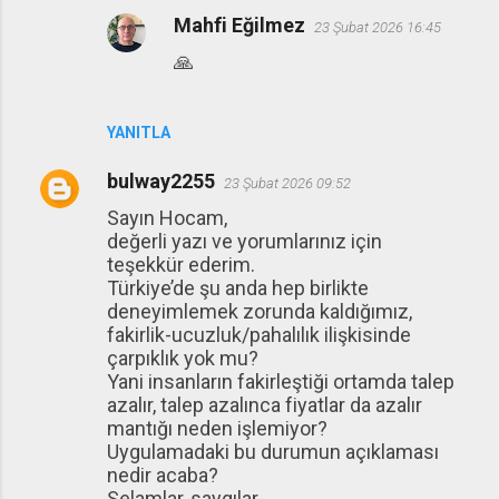
Mahfi Eğilmez
23 Şubat 2026 16:45
🙏
YANITLA
bulway2255
23 Şubat 2026 09:52
Sayın Hocam,
değerli yazı ve yorumlarınız için
teşekkür ederim.
Türkiye’de şu anda hep birlikte
deneyimlemek zorunda kaldığımız,
fakirlik-ucuzluk/pahalılık ilişkisinde
çarpıklık yok mu?
Yani insanların fakirleştiği ortamda talep
azalır, talep azalınca fiyatlar da azalır
mantığı neden işlemiyor?
Uygulamadaki bu durumun açıklaması
nedir acaba?
Selamlar, saygılar.