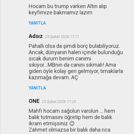
Hocam bu trump varken Altın alıp
keyfimize bakmamız lazım
YANITLA
Adsız
23 Şubat 2026 17:11
Pahallı olsa da şimdi borç bulabiliyoruz.
Ancak, dünyanın halen içinde bulunduğu
sıcak durum benim canımı
sıkıyor...MBnın da canını sıkmalı! Ama
giden öyle kolay geri gelmiyor, tırnaklarla
kazımağa devam. AÇ
YANITLA
ONE
23 Şubat 2026 17:25
Mahfi hocam sağolun varolun … hem
balık tutmasını öğretip hem de balık
ikram etmişsiniz 😊
Zahmet olmazsa bir balık daha rica