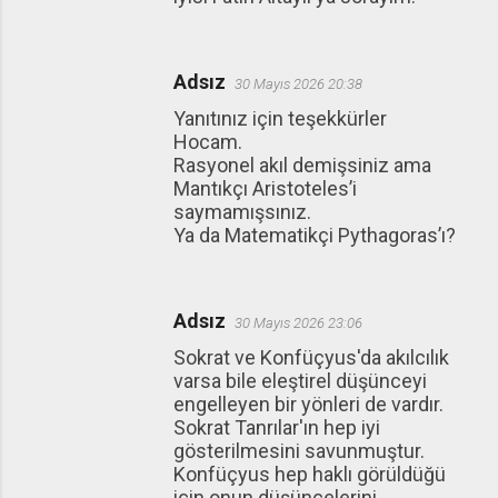
Adsız
30 Mayıs 2026 20:38
Yanıtınız için teşekkürler
Hocam.
Rasyonel akıl demişsiniz ama
Mantıkçı Aristoteles’i
saymamışsınız.
Ya da Matematikçi Pythagoras’ı?
Adsız
30 Mayıs 2026 23:06
Sokrat ve Konfüçyus'da akılcılık
varsa bile eleştirel düşünceyi
engelleyen bir yönleri de vardır.
Sokrat Tanrılar'ın hep iyi
gösterilmesini savunmuştur.
Konfüçyus hep haklı görüldüğü
için onun düşüncelerini