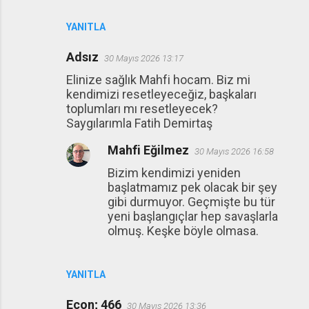
YANITLA
Adsız
30 Mayıs 2026 13:17
Elinize sağlık Mahfi hocam. Biz mi
kendimizi resetleyeceğiz, başkaları
toplumları mı resetleyecek?
Saygılarımla Fatih Demirtaş
Mahfi Eğilmez
30 Mayıs 2026 16:58
Bizim kendimizi yeniden
başlatmamız pek olacak bir şey
gibi durmuyor. Geçmişte bu tür
yeni başlangıçlar hep savaşlarla
olmuş. Keşke böyle olmasa.
YANITLA
Econ; 466
30 Mayıs 2026 13:36