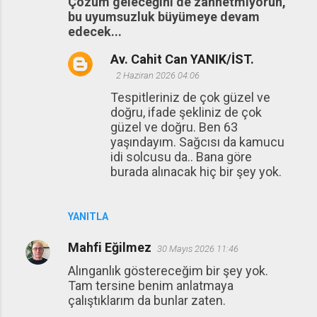
Çözüm geleceğini de zannetmiyorun,
bu uyumsuzluk büyümeye devam
edecek...
Av. Cahit Can YANIK/İST.
2 Haziran 2026 04:06
Tespitleriniz de çok güzel ve
doğru, ifade şekliniz de çok
güzel ve doğru. Ben 63
yaşındayım. Sağcısı da kamucu
idi solcusu da.. Bana göre
burada alınacak hiç bir şey yok.
YANITLA
Mahfi Eğilmez
30 Mayıs 2026 11:46
Alınganlık göstereceğim bir şey yok.
Tam tersine benim anlatmaya
çalıştıklarım da bunlar zaten.