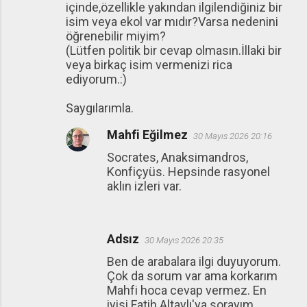
içinde,özellikle yakından ilgilendiğiniz bir
isim veya ekol var mıdır?Varsa nedenini
öğrenebilir miyim?
(Lütfen politik bir cevap olmasın.İllaki bir
veya birkaç isim vermenizi rica
ediyorum.:)
Saygılarımla.
Mahfi Eğilmez
30 Mayıs 2026 20:16
Socrates, Anaksimandros,
Konfiçyüs. Hepsinde rasyonel
aklın izleri var.
Adsız
30 Mayıs 2026 20:35
Ben de arabalara ilgi duyuyorum.
Çok da sorum var ama korkarım
Mahfi hoca cevap vermez. En
iyisi Fatih Altaylı'ya sorayım.