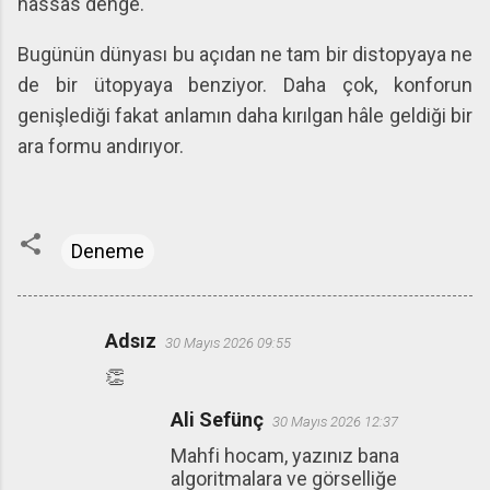
hassas denge.
Bugünün dünyası bu açıdan ne tam bir distopyaya ne
de bir ütopyaya benziyor. Daha çok, konforun
genişlediği fakat anlamın daha kırılgan hâle geldiği bir
ara formu andırıyor.
Deneme
Adsız
30 Mayıs 2026 09:55
Y
👏
o
r
Ali Sefünç
30 Mayıs 2026 12:37
u
Mahfi hocam, yazınız bana
m
algoritmalara ve görselliğe