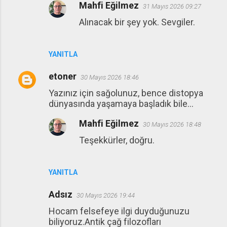
Mahfi Eğilmez
31 Mayıs 2026 09:27
Alınacak bir şey yok. Sevgiler.
YANITLA
etoner
30 Mayıs 2026 18:46
Yazınız için sağolunuz, bence distopya
dünyasında yaşamaya başladık bile...
Mahfi Eğilmez
30 Mayıs 2026 18:48
Teşekkürler, doğru.
YANITLA
Adsız
30 Mayıs 2026 19:44
Hocam felsefeye ilgi duyduğunuzu
biliyoruz.Antik çağ filozofları