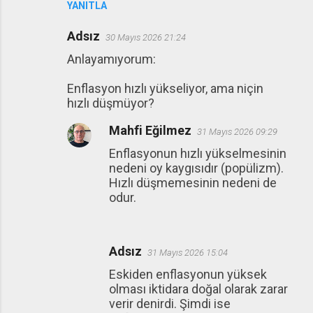
YANITLA
Adsız
30 Mayıs 2026 21:24
Anlayamıyorum:
Enflasyon hızlı yükseliyor, ama niçin
hızlı düşmüyor?
Mahfi Eğilmez
31 Mayıs 2026 09:29
Enflasyonun hızlı yükselmesinin
nedeni oy kaygısıdır (popülizm).
Hızlı düşmemesinin nedeni de
odur.
Adsız
31 Mayıs 2026 15:04
Eskiden enflasyonun yüksek
olması iktidara doğal olarak zarar
verir denirdi. Şimdi ise