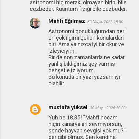
astronomi hiç merakı olmayan birini bile
cezbeder. Kuantum fiziği bile cezbeder.
Mahfi Eğilmez
30 Mayıs 2026 18:50
Astronomi çocukluğumdan beri
en çok ilgimi çeken konulardan
biri. Ama yalnızca iyi bir okur ve
izleyiciyim.
Bir de son zamanlarda ne kadar
yanlış bildiğimiz şey varmış
dehşetle izliyorum.
Bu konuda bir yazı yazsam iyi
olabilir.
mustafa yüksel
30 Mayıs 2026 20:03
Yuh be 18.35! ''Mahfi hocam
niçin kanaryaları sevmiyorsun,
sende hayvan sevgisi yok mu?''
der gibi olmuş. Sen kendine