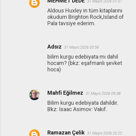
MEHMET DEDE
31 Mayıs 2026 01:37
Aldous Huxley in tüm kitaplarını
okudum Brighton Rock,Island of
Pala tavsiye ederim.
Adsız
31 Mayıs 2026 05:56
bilim kurgu edebiyata mı dahil
hocam? (bkz: eşafmanlı şevket
hoca)
Mahfi Eğilmez
31 Mayıs 2026 09:38
Bilim kurgu edebiyata dahildir.
Bkz: Isaac Asimov: Vakıf.
Ramazan Çelik
31 Mayıs 2026 20:22