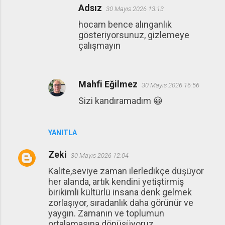
Adsız
30 Mayıs 2026 13:13
hocam bence alınganlık
gösteriyorsunuz, gizlemeye
çalışmayın
Mahfi Eğilmez
30 Mayıs 2026 16:56
Sizi kandıramadım 😀
YANITLA
Zeki
30 Mayıs 2026 12:04
Kalite,seviye zaman ilerledikçe düşüyor
her alanda, artık kendini yetiştirmiş
birikimli kültürlü insana denk gelmek
zorlaşıyor, sıradanlık daha görünür ve
yaygın. Zamanın ve toplumun
ortalamasına dönüşüyoruz