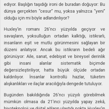
ediyor. Başlığın taşıdığı ironi de buradan doğuyor: Bu
dünya gerçekten “cesur” mu, yoksa yalnızca “yeni”
olduğu için mi böyle adlandırılıyor?
Huxley’in romanı 26'ncı yüzyılda geçiyor ve
savaşların, yoksulluğun ortadan kalktığı, istikrarlı,
insanların eşit ve mutlu görünmesini sağlayan bir
düzeni anlatıyor. Ancak bu istikrarın bedeli ağır
görünüyor: Aile, sanat, edebiyat ve bireysel derinlik
gibi insani alanlar sistematik biçimde
değersizleştiriliyor, hatta büyük ölçüde ortadan
kaldırılıyor. İnsanlar kontrollü hazlar, tüketim
alışkanlıkları ve ilaçlar aracılığıyla dengede tutuluyor.
Bugünden bakıldığında 26'ncı yüzyılı görebilmek
mümkün olmasa da 21'inci yüzyılda yapay zekâ,
biyoteknoloji ve dijital ağların ulaştığı nokta, Huxley’in