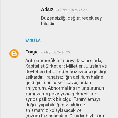
Adsız
2 Haziran 2026 11:20
Düzensizliği değiştirecek şey
bilgidir.
YANITLA
Tanju
30 Mayıs 2026 18:20
Antropomorfik bir dünya tasarımında,
Kapitalist Şirketler ; Milletleri, Ulusları ve
Devletleri tehdit eder pozisyona geldiği
aşikardır... rahatsızlığın delirium haline
geldiğini son askeri savaşlardan
anlıyorum. Abnormal insan unsurunun
karar verici pozisyona gelmesi ise
ayrıca psikotik bir olgu. Tanımlamayı
doğru yapabildiğimiz taktirde
anlamamız kolaylaşacak ve
çözüm hızlanacaktır. O kadar hızlı form