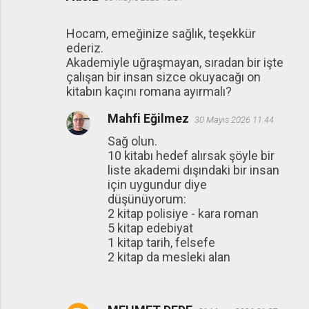
Hocam, emeğinize sağlık, teşekkür
ederiz.
Akademiyle uğraşmayan, sıradan bir işte
çalışan bir insan sizce okuyacağı on
kitabın kaçını romana ayırmalı?
Mahfi Eğilmez
30 Mayıs 2026 11:44
Sağ olun.
10 kitabı hedef alırsak şöyle bir
liste akademi dışındaki bir insan
için uygundur diye
düşünüyorum:
2 kitap polisiye - kara roman
5 kitap edebiyat
1 kitap tarih, felsefe
2 kitap da mesleki alan