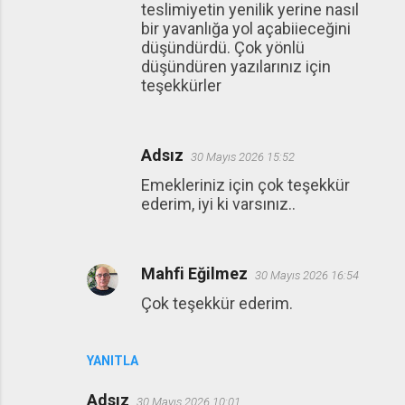
teslimiyetin yenilik yerine nasıl
l
bir yavanlığa yol açabiieceğini
a
düşündürdü. Çok yönlü
r
düşündüren yazılarınız için
teşekkürler
Adsız
30 Mayıs 2026 15:52
Emekleriniz için çok teşekkür
ederim, iyi ki varsınız..
Mahfi Eğilmez
30 Mayıs 2026 16:54
Çok teşekkür ederim.
YANITLA
Adsız
30 Mayıs 2026 10:01