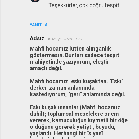
Teşekkürler, çok doğru tespit.
YANITLA
Adsız
30 Mayıs 2026 11:37
Mahfi hocamız lütfen alınganlık
göstermesin. Bunları sadece tespit
mahiyetinde yazıyorum, eleştiri
amaçlı değil.
Mahfi hocamız; eski kuşaktan. "Eski"
derken zaman anlamında
kastediyorum, "geri" anlamında değil.
Eski kuşak insanlar (Mahfi hocamız
dahil); toplumsal meselelere önem
vererek, kamuculuğun kıymetli bir öğe
olduğunu görerek yetişti, büyüdü,
yaşlandı. Herhangi bir "siyasî