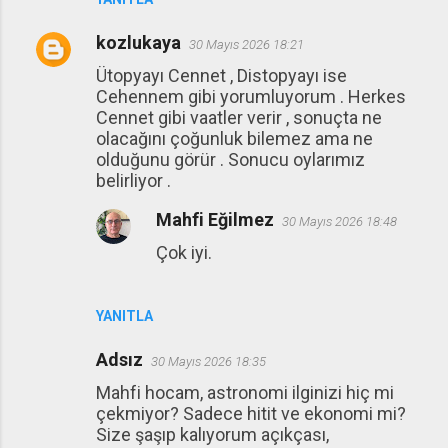
kozlukaya
30 Mayıs 2026 18:21
Ütopyayı Cennet , Distopyayı ise
Cehennem gibi yorumluyorum . Herkes
Cennet gibi vaatler verir , sonuçta ne
olacağını çoğunluk bilemez ama ne
olduğunu görür . Sonucu oylarımız
belirliyor .
Mahfi Eğilmez
30 Mayıs 2026 18:48
Çok iyi.
YANITLA
Adsız
30 Mayıs 2026 18:35
Mahfi hocam, astronomi ilginizi hiç mi
çekmiyor? Sadece hitit ve ekonomi mi?
Size şaşıp kalıyorum açıkçası,