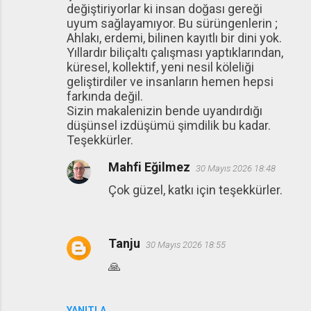
değiştiriyorlar ki insan doğası gereği
uyum sağlayamıyor. Bu sürüngenlerin ;
Ahlakı, erdemi, bilinen kayıtlı bir dini yok.
Yıllardır biliçaltı çalışması yaptıklarından,
küresel, kollektif, yeni nesil köleliği
geliştirdiler ve insanların hemen hepsi
farkında değil.
Sizin makalenizin bende uyandırdığı
düşünsel izdüşümü şimdilik bu kadar.
Teşekkürler.
Mahfi Eğilmez
30 Mayıs 2026 18:48
Çok güzel, katkı için teşekkürler.
Tanju
30 Mayıs 2026 18:55
🙏
YANITLA