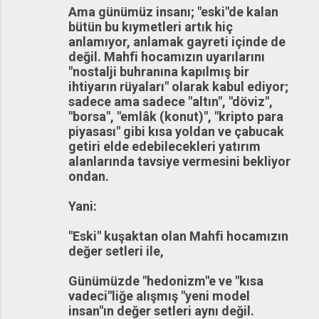
Ama günümüz insanı; "eski"de kalan
bütün bu kıymetleri artık hiç
anlamıyor, anlamak gayreti içinde de
değil. Mahfi hocamızın uyarılarını
"nostalji buhranına kapılmış bir
ihtiyarın rüyaları" olarak kabul ediyor;
sadece ama sadece "altın", "döviz",
"borsa", "emlâk (konut)", "kripto para
piyasası" gibi kısa yoldan ve çabucak
getiri elde edebilecekleri yatırım
alanlarında tavsiye vermesini bekliyor
ondan.
Yani:
"Eski" kuşaktan olan Mahfi hocamızın
değer setleri ile,
Günümüzde "hedonizm"e ve "kısa
vadeci"liğe alışmış "yeni model
insan"ın değer setleri aynı değil.