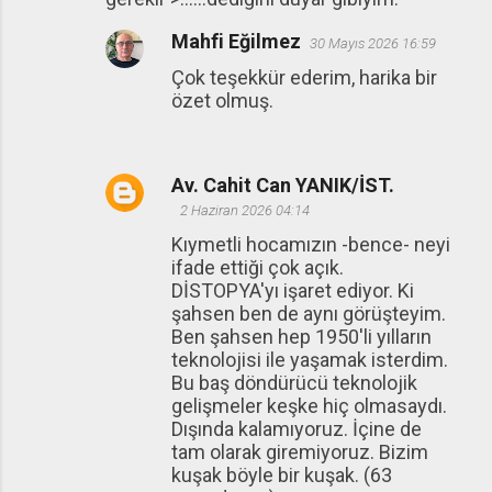
Mahfi Eğilmez
30 Mayıs 2026 16:59
Çok teşekkür ederim, harika bir
özet olmuş.
Av. Cahit Can YANIK/İST.
2 Haziran 2026 04:14
Kıymetli hocamızın -bence- neyi
ifade ettiği çok açık.
DİSTOPYA'yı işaret ediyor. Ki
şahsen ben de aynı görüşteyim.
Ben şahsen hep 1950'li yılların
teknolojisi ile yaşamak isterdim.
Bu baş döndürücü teknolojik
gelişmeler keşke hiç olmasaydı.
Dışında kalamıyoruz. İçine de
tam olarak giremiyoruz. Bizim
kuşak böyle bir kuşak. (63