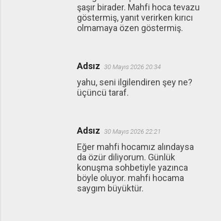
şaşır birader. Mahfi hoca tevazu
göstermiş, yanıt verirken kırıcı
olmamaya özen göstermiş.
Adsız
30 Mayıs 2026 20:34
yahu, seni ilgilendiren şey ne?
üçüncü taraf.
Adsız
30 Mayıs 2026 22:21
Eğer mahfi hocamız alındaysa
da özür diliyorum. Günlük
konuşma sohbetiyle yazınca
böyle oluyor. mahfi hocama
saygım büyüktür.