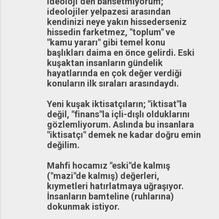
ideoloji"den bahsetmiyorum;
ideolojiler yelpazesi arasından
kendinizi neye yakın hissederseniz
hissedin farketmez, "toplum" ve
"kamu yararı" gibi temel konu
başlıkları daima en önce gelirdi. Eski
kuşaktan insanların gündelik
hayatlarında en çok değer verdiği
konuların ilk sıraları arasındaydı.
Yeni kuşak iktisatçıların; "iktisat"la
değil, "finans"la içli-dışlı olduklarını
gözlemliyorum. Aslında bu insanlara
"iktisatçı" demek ne kadar doğru emin
değilim.
Mahfi hocamız "eski"de kalmış
("mazi"de kalmış) değerleri,
kıymetleri hatırlatmaya uğraşıyor.
İnsanların bamteline (ruhlarına)
dokunmak istiyor.