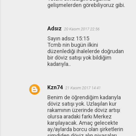
gelişmelerden görebiliyoruz gibi.
Adsız
20 Kasım 2017 22:56
Sayın adsız 15:15
Tcmb nin bugün ilkini
düzenlediği ihalelerde doğrudan
bir döviz satışı yok bildiğim
kadarıyla..
Kzn74
21 Kasım 2017 14:41
Benim de öğrendiğim kadarıyla
döviz satışı yok. Uzlaşılan kur
rakamının üzerinde döviz artışı
olursa aradaki farkı Merkez
karşılayacak. Amaç gelecekte
ay/aylarda borcu olan şirketlerin
şimdiden döviz alıp piyasaları