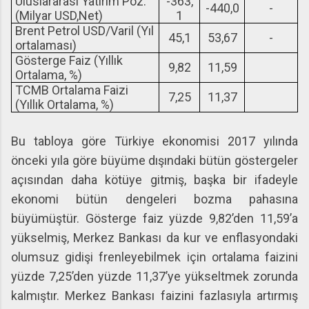
Uluslararası Yatırım Poz.
-363,
-440,0
-
(Milyar USD,Net)
1
Brent Petrol USD/Varil (Yıl
45,1
53,67
-
ortalaması)
Gösterge Faiz (Yıllık
9,82
11,59
Ortalama, %)
TCMB Ortalama Faizi
7,25
11,37
(Yıllık Ortalama, %)
Bu tabloya göre Türkiye ekonomisi 2017 yılında
önceki yıla göre büyüme dışındaki bütün göstergeler
açısından daha kötüye gitmiş, başka bir ifadeyle
ekonomi bütün dengeleri bozma pahasına
büyümüştür. Gösterge faiz yüzde 9,82’den 11,59’a
yükselmiş, Merkez Bankası da kur ve enflasyondaki
olumsuz gidişi frenleyebilmek için ortalama faizini
yüzde 7,25’den yüzde 11,37’ye yükseltmek zorunda
kalmıştır. Merkez Bankası faizini fazlasıyla artırmış