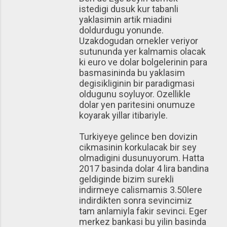
istedigi dusuk kur tabanli
yaklasimin artik miadini
doldurdugu yonunde.
Uzakdogudan ornekler veriyor
sutununda yer kalmamis olacak
ki euro ve dolar bolgelerinin para
basmasininda bu yaklasim
degisikliginin bir paradigmasi
oldugunu soyluyor. Ozellikle
dolar yen paritesini onumuze
koyarak yillar itibariyle.
Turkiyeye gelince ben dovizin
cikmasinin korkulacak bir sey
olmadigini dusunuyorum. Hatta
2017 basinda dolar 4 lira bandina
geldiginde bizim surekli
indirmeye calismamis 3.50lere
indirdikten sonra sevincimiz
tam anlamiyla fakir sevinci. Eger
merkez bankasi bu yilin basinda