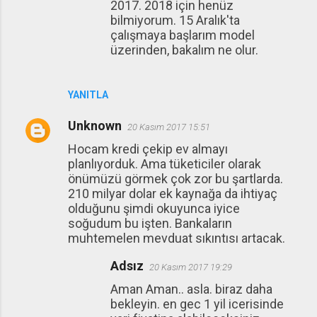
2017. 2018 için henüz
bilmiyorum. 15 Aralık'ta
çalışmaya başlarım model
üzerinden, bakalım ne olur.
YANITLA
Unknown
20 Kasım 2017 15:51
Hocam kredi çekip ev almayı
planlıyorduk. Ama tüketiciler olarak
önümüzü görmek çok zor bu şartlarda.
210 milyar dolar ek kaynağa da ihtiyaç
olduğunu şimdi okuyunca iyice
soğudum bu işten. Bankaların
muhtemelen mevduat sıkıntısı artacak.
Adsız
20 Kasım 2017 19:29
Aman Aman.. asla. biraz daha
bekleyin. en gec 1 yil icerisinde