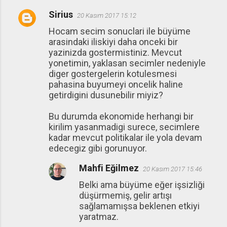
Sirius
20 Kasım 2017 15:12
Hocam secim sonuclari ile büyüme
arasindaki iliskiyi daha onceki bir
yazinizda gostermistiniz. Mevcut
yonetimin, yaklasan secimler nedeniyle
diger gostergelerin kotulesmesi
pahasina buyumeyi oncelik haline
getirdigini dusunebilir miyiz?
Bu durumda ekonomide herhangi bir
kirilim yasanmadigi surece, secimlere
kadar mevcut politikalar ile yola devam
edecegiz gibi gorunuyor.
Mahfi Eğilmez
20 Kasım 2017 15:46
Belki ama büyüme eğer işsizliği
düşürmemiş, gelir artışı
sağlamamışsa beklenen etkiyi
yaratmaz.