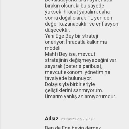
bırakın olsun, ki bu sayede
yüksek ihracat yapalım, daha
sonra doğal olarak TL yeniden
değer kazanacaktır ve enflasyon
düşecektir.
Yani Ege Bey bir strateji
öneriyor: İhracatla kalkınma
modeli.
Mahfi Bey ise, mevcut
stratejinin değişmeyeceğini var
sayarak (ceteris paribus),
mevcut ekonomi yönetimine
tavsiyede bulunuyor.
Dolayısıyla birbirleriyle
çeliştiklerini sanmıyorum.
Umarım yanlış anlamıyorumdur.
Adsız
20 Kasım 2017 18:13
Ben de Ege beyin demek