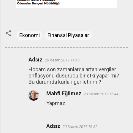
Ekonomi
Finansal Piyasalar
Adsız
20 Kasım 2017 14:43
Y
Hocam son zamanlarda artan vergiler
o
enflasyonu dusurucu bir etki yapar mi?
r
Bu durumda kurlari geriletir mi?
u
Mahfi Eğilmez
20 Kasım 2017 15:44
m
Yapmaz.
l
a
r
Adsız
20 Kasım 2017 16:52