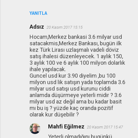
YANITLA
Adsız
20 Kasım 2017 15:15
Hocam,Merkez bankasi 3.6 milyar usd
satacakmis,Merkez Bankası, bugün ilk
kez Türk Lirası uzlaşmalı vadeli döviz
satış ihalesi düzenleyecek. 1 aylık 150,
3 aylık 100 ve 6 aylık 100 milyon dolarlık
ihale yapılacak.
Guncel usd kur 3.90 diyelim ,bu 100
milyon usd lik satışın yada toplamda 3.6
milyar usd satışı usd kurunu ciddi
anlamda düşürmeye yeterli midir ? 3.6
milyar usd az değil ama bu kadar basit
mı bu iş ? yüzde kaç oranda pozitif
olarak kur düşebilir ?
Mahfi Eğilmez
20 Kasım 2017 15:47
Yeterli olmadığını bugünkü