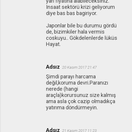
yari fiyatina alabileceksiniz.
Insaat sektörü krizi geliyorum
diye bas bas bagiriyor.
Japonlar bile bu durumu gördü
de, bizimkiler hala vermis
coskuyu.. Gökdelenlerde lüküs
Hayat.
Adsız
20 Kasım 2017 21:47
Şimdi parayı harcama
değil,koruma devri.Paranızı
nerede (hangi
araçla)korursunuz size kalmış
ama asla çok cazip olmadıkça
yatırıma döndürmeyin.
Adsız
21 Kasım 2017 11:23