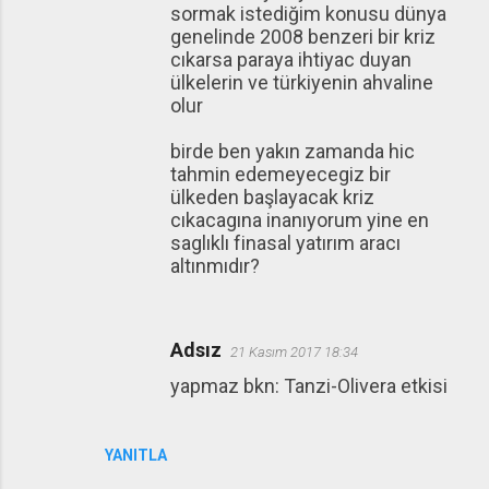
sormak istediğim konusu dünya
genelinde 2008 benzeri bir kriz
cıkarsa paraya ihtiyac duyan
ülkelerin ve türkiyenin ahvaline
olur
birde ben yakın zamanda hic
tahmin edemeyecegiz bir
ülkeden başlayacak kriz
cıkacagına inanıyorum yine en
saglıklı finasal yatırım aracı
altınmıdır?
Adsız
21 Kasım 2017 18:34
yapmaz bkn: Tanzi-Olivera etkisi
YANITLA