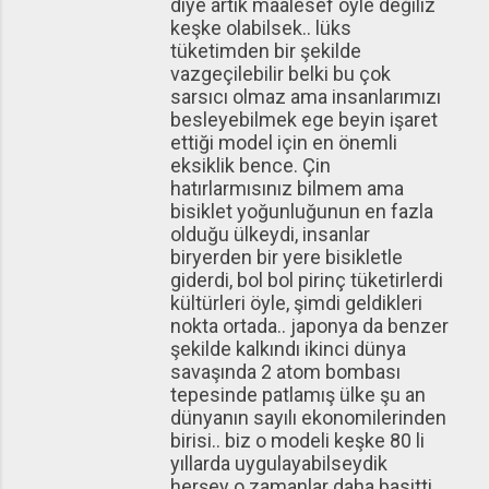
diye artık maalesef öyle değiliz
keşke olabilsek.. lüks
tüketimden bir şekilde
vazgeçilebilir belki bu çok
sarsıcı olmaz ama insanlarımızı
besleyebilmek ege beyin işaret
ettiği model için en önemli
eksiklik bence. Çin
hatırlarmısınız bilmem ama
bisiklet yoğunluğunun en fazla
olduğu ülkeydi, insanlar
biryerden bir yere bisikletle
giderdi, bol bol pirinç tüketirlerdi
kültürleri öyle, şimdi geldikleri
nokta ortada.. japonya da benzer
şekilde kalkındı ikinci dünya
savaşında 2 atom bombası
tepesinde patlamış ülke şu an
dünyanın sayılı ekonomilerinden
birisi.. biz o modeli keşke 80 li
yıllarda uygulayabilseydik
herşey o zamanlar daha basitti