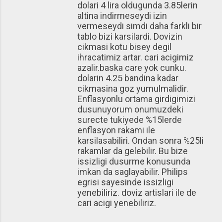
dolari 4 lira oldugunda 3.85lerin
altina indirmeseydi izin
vermeseydi simdi daha farkli bir
tablo bizi karsilardi. Dovizin
cikmasi kotu bisey degil
ihracatimiz artar. cari acigimiz
azalir.baska care yok cunku.
dolarin 4.25 bandina kadar
cikmasina goz yumulmalidir.
Enflasyonlu ortama girdigimizi
dusunuyorum onumuzdeki
surecte tukiyede %15lerde
enflasyon rakami ile
karsilasabiliri. Ondan sonra %25li
rakamlar da gelebilir. Bu bize
issizligi dusurme konusunda
imkan da saglayabilir. Philips
egrisi sayesinde issizligi
yenebiliriz. doviz artislari ile de
cari acigi yenebiliriz.