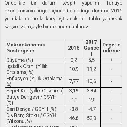
Öncelikle bir durum tespiti yapalım. Türkiye
ekonomisinin bugün içinde bulunduğu durumu 2016
yılındaki durumla karşılaştıracak bir tablo yaparsak
karşımızda şöyle bir görünüm buluruz:
2017
Makroekonomik
Değerle
2016
Günce
Göstergeler
ndirme
l
Büyüme (%)
3,2
5,5
+
İşsizlik Oranı (Yıllık
10,9
11,2
-
Ortalama, %)
Enflasyon (Yıllık Ortalama,
7,77
10,6
-
%)
Sepet Kur (yıllık Ortalama)
3,19
3,84
-
Bütçe Dengesi / GSYH
-1,1
-2,0
-
(%)
Cari Denge / GSYH (%)
-3,8
-4,7
-
Dış Borç Stoku / GSYH
46,8
52,0
-
(Yılsonu, %)