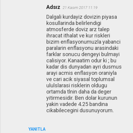
Adsız
21 Kasım 2017 11:19
Dalgali kurdayiz dovizin piyasa
kosullarinda belirlendigi
atmosferde doviz arz talep
ihracat ithalat ve kur riskleri
bizim enflasyonumuzla yabanci
paralarin enflasyonu arasindaki
farklar sonucu dengeyi bulmayi
calisiyor. Kanaatim odur ki ; bu
kadar dis dunyadan ayri dusmus
arayi acmis enflasyon oraniyla
ve cari acik siyasal toplumsal
ululslarasi risklerin oldugu
ortamda tlnin daha da deger
yitirmesidir. Ben dolar kurunun
yakin vadede 4.25 bandina
cikabilecegini dusunuyorum.
YANITLA