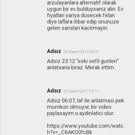
arzulayanlara alternatif olarak
uygun bir ev bulduysaniz alin. Ev
fiyatlari yariya dusecek felan
diye laflara itibar edip onunuze
gelen sanslari kacirmayin.
Adsız
22 Kasım 2017 06:07
Adsiz 23:12 "eski sefil gunleri"
anlatsana biraz. Merak ettim.
Adsız
22 Kasım 2017 12:11
Adsiz 06:07, laf ile anlatmasi pek
mumkun olmuyor, bir video
paylasayim o aydinlatici olur:
https://www.youtube.com/watc
h?v=_C6AKO0fcBk