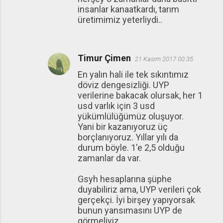
insanlar kanaatkardı, tarım
üretimimiz yeterliydi..
Timur Çimen
21 Kasım 2017 00:35
En yalın hali ile tek sıkıntımız
döviz dengesizliği. UYP
verilerine bakacak olursak, her 1
usd varlık için 3 usd
yükümlülüğümüz oluşuyor.
Yani bir kazanıyoruz üç
borçlanıyoruz. Yıllar yılı da
durum böyle. 1'e 2,5 olduğu
zamanlar da var.
Gsyh hesaplarına şüphe
duyabiliriz ama, UYP verileri çok
gerçekçi. İyi birşey yapıyorsak
bunun yansımasını UYP de
görmeliyiz.