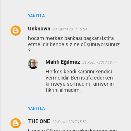
YANITLA
Unknown
20 Kasım 2017 15:54
hocam merkez bankası başkanı istifa
etmelidir bence siz ne düşünüyorsunuz
?
Mahfi Eğilmez
21 Kasım 2017 13:44
Herkes kendi kararını kendisi
vermelidir. Ben istifa ederken
kimseye sormadım, kimsenin
fikrini almadım.
YANITLA
THE ONE
20 Kasım 2017 15:58
Hocam CB ne zaman çıkıp kameraların