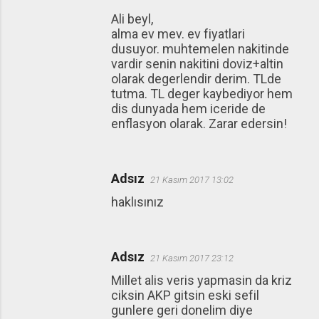
Ali beyl,
alma ev mev. ev fiyatlari
dusuyor. muhtemelen nakitinde
vardir senin nakitini doviz+altin
olarak degerlendir derim. TLde
tutma. TL deger kaybediyor hem
dis dunyada hem iceride de
enflasyon olarak. Zarar edersin!
Adsız
21 Kasım 2017 13:02
haklısınız
Adsız
21 Kasım 2017 23:12
Millet alis veris yapmasin da kriz
ciksin AKP gitsin eski sefil
gunlere geri donelim diye