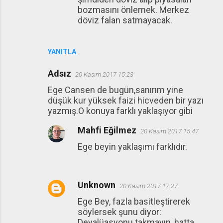
bozmasını önlemek. Merkez
döviz falan satmayacak.
YANITLA
Adsız
20 Kasım 2017 15:23
Ege Cansen de bugün,sanırım yine
düşük kur yüksek faizi hicveden bir yazı
yazmış.O konuya farklı yaklaşıyor gibi
Mahfi Eğilmez
20 Kasım 2017 15:47
Ege beyin yaklaşımı farklıdır.
Unknown
20 Kasım 2017 17:27
Ege Bey, fazla basitleştirerek
söylersek şunu diyor:
Devalüasyonu takmayın, hatta