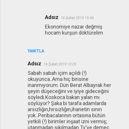
Adsız
16 Şubat 2019 15:44
Ekonomiye nazar değmiş
hocam kurşun döktürelim
YANITLA
Adsız
16 Şubat 2019 10:05
Sabah sabah içim açıldı (!)
okuyunca..Ama hiç birisine
inanmıyorum. Dün Berat Albayrak her
şeyin düşeceğini ve iyiye gideceğini
söyledi.Koskoca bakan yalan mı
söylüyor? Şaka bi tarafa adamlarda
arsızlığın,hırsızlığın,ihanetin sınırı
yok..Peribacalarının ortasına bütün
yetkili (!) birimler inşaat izni vermiş;
utanmadan sıkılmadan Tv'ye demeç