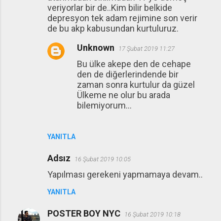
veriyorlar bir de..Kim bilir belkide
depresyon tek adam rejimine son verir
de bu akp kabusundan kurtuluruz.
Unknown
17 Şubat 2019 11:27
Bu ülke akepe den de cehape
den de diğerlerindende bir
zaman sonra kurtulur da güzel
Ülkeme ne olur bu arada
bilemiyorum...
YANITLA
Adsız
16 Şubat 2019 10:05
Yapılması gerekeni yapmamaya devam..
YANITLA
POSTER BOY NYC
16 Şubat 2019 10:18