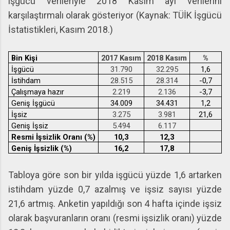
işgücü verileriyle 2018 Kasım ayı verilerini
karşılaştırmalı olarak gösteriyor (Kaynak: TÜİK İşgücü
İstatistikleri, Kasım 2018.)
Bin Kişi
2017 Kasım
2018 Kasım
%
İşgücü
31.790
32.295
1,6
İstihdam
28.515
28.314
-0,7
Çalışmaya hazır
2.219
2.136
-3,7
Geniş İşgücü
34.009
34.431
1,2
İşsiz
3.275
3.981
21,6
Geniş İşsiz
5.494
6.117
Resmi İşsizlik Oranı (%)
10,3
12,3
Geniş İşsizlik (%)
16,2
17,8
Tabloya göre son bir yılda işgücü yüzde 1,6 artarken
istihdam yüzde 0,7 azalmış ve işsiz sayısı yüzde
21,6 artmış. Anketin yapıldığı son 4 hafta içinde işsiz
olarak başvuranların oranı (resmi işsizlik oranı) yüzde