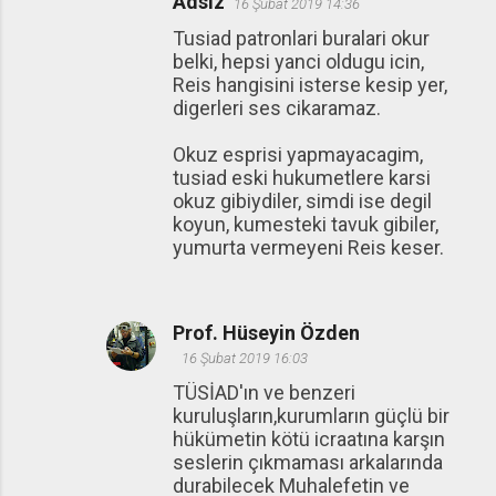
Adsız
16 Şubat 2019 14:36
Tusiad patronlari buralari okur
belki, hepsi yanci oldugu icin,
Reis hangisini isterse kesip yer,
digerleri ses cikaramaz.
Okuz esprisi yapmayacagim,
tusiad eski hukumetlere karsi
okuz gibiydiler, simdi ise degil
koyun, kumesteki tavuk gibiler,
yumurta vermeyeni Reis keser.
Prof. Hüseyin Özden
16 Şubat 2019 16:03
TÜSİAD'ın ve benzeri
kuruluşların,kurumların güçlü bir
hükümetin kötü icraatına karşın
seslerin çıkmaması arkalarında
durabilecek Muhalefetin ve