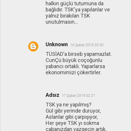
halkın güçlü tutumuna da
bağlıdır. TSK'ya yapılanlar ve
yalnız bırakılan TSK
unutulmasın...
Unknown
16 Şubat 2019 23:50
TÜSİAD'a birseb yapamazlat.
CunÇü büyük coçoğunlu
yabancı ortaklı. Yaparlarsa
ekonomimizi çökertirler.
Adsız
17 Şubat 2019 02:21
TSK ya ne yapılmış?
Gül gibi yerinde duruyor,
Aslanlar gibi çarpışıyor,
Her şeye TSK yı sokma
çabanızdan vazgeçin artık,