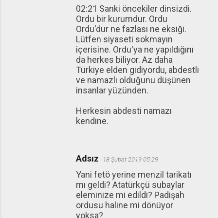
02:21 Sanki öncekiler dinsizdi.
Ordu bir kurumdur. Ordu
Ordu'dur ne fazlası ne eksiği.
Lütfen siyaseti sokmayın
içerisine. Ordu'ya ne yapıldığını
da herkes biliyor. Az daha
Türkiye elden gidiyordu, abdestli
ve namazlı olduğunu düşünen
insanlar yüzünden.
Herkesin abdesti namazı
kendine.
Adsız
18 Şubat 2019 05:29
Yani fetö yerine menzil tarikatı
mı geldi? Atatürkçü subaylar
eleminize mi edildi? Padişah
ordusu haline mi dönüyor
yoksa?