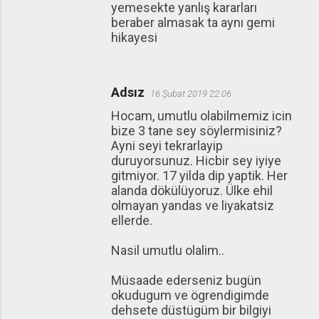
yemesekte yanlış kararları
beraber almasak ta aynı gemi
hikayesi
Adsız
16 Şubat 2019 22:06
Hocam, umutlu olabilmemiz icin
bize 3 tane sey söylermisiniz?
Ayni seyi tekrarlayip
duruyorsunuz. Hicbir sey iyiye
gitmiyor. 17 yilda dip yaptik. Her
alanda dökülüyoruz. Ülke ehil
olmayan yandas ve liyakatsiz
ellerde.
Nasil umutlu olalim..
Müsaade ederseniz bugün
okudugum ve ögrendigimde
dehsete düstügüm bir bilgiyi