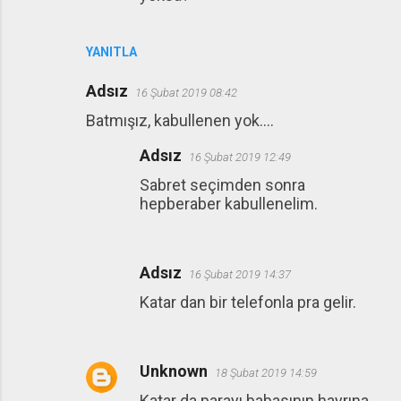
YANITLA
Adsız
16 Şubat 2019 08:42
Batmışız, kabullenen yok....
Adsız
16 Şubat 2019 12:49
Sabret seçimden sonra
hepberaber kabullenelim.
Adsız
16 Şubat 2019 14:37
Katar dan bir telefonla pra gelir.
Unknown
18 Şubat 2019 14:59
Katar da parayı babasının hayrına