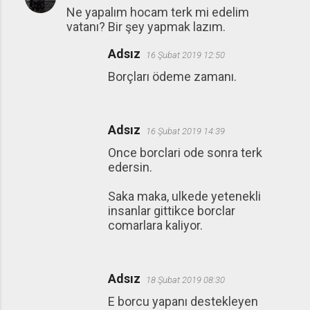
Ne yapalım hocam terk mi edelim
vatanı? Bir şey yapmak lazım.
Adsız
16 Şubat 2019 12:50
Borçları ödeme zamanı.
Adsız
16 Şubat 2019 14:39
Once borclari ode sonra terk
edersin.
Saka maka, ulkede yetenekli
insanlar gittikce borclar
comarlara kaliyor.
Adsız
18 Şubat 2019 08:30
E borcu yapanı destekleyen