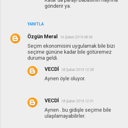
gönderir ya.
YANITLA
Özgün Meral
16 Şubat 2019 08:56
Seçim ekonomisini uygulamak bile bizi
seçime gününe kadar bile götüremez
duruma geldi.
VECDİ
18 Şubat 2019 12:28
Aynen öyle oluyor.
VECDİ
18 Şubat 2019 12:31
Aynen . bu gidişle seçime bile
ulaşılamayabilirler.