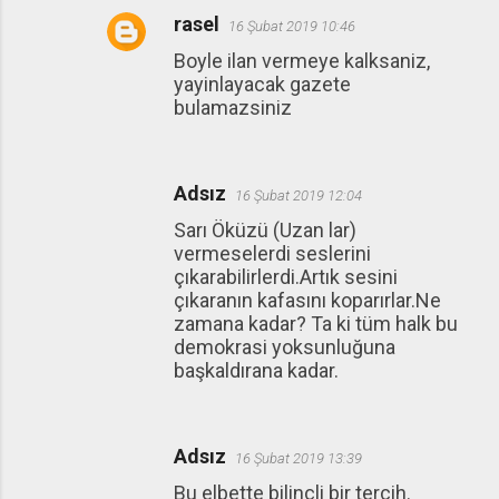
rasel
16 Şubat 2019 10:46
Boyle ilan vermeye kalksaniz,
yayinlayacak gazete
bulamazsiniz
Adsız
16 Şubat 2019 12:04
Sarı Öküzü (Uzan lar)
vermeselerdi seslerini
çıkarabilirlerdi.Artık sesini
çıkaranın kafasını koparırlar.Ne
zamana kadar? Ta ki tüm halk bu
demokrasi yoksunluğuna
başkaldırana kadar.
Adsız
16 Şubat 2019 13:39
Bu elbette bilinçli bir tercih.