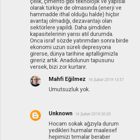
çelik, çimento gibi teknolojik ve yapısal
olarak türkiye de olmasında (enerji ve
hammadde ithal olduğu halde) hiçbir
avantaj olmadığı, dezavantajı olan
sektörlere yapildi. Daha şimdiden
kapasitelerinin yarısı atıl durumda.
Onca israf sözde yatırımdan sonra birde
ekonomi uzun süreli depresyona
girerse, dünya tarihine aptalligimizla
gireriz artık. Anadolunun tapusunu
versek, bizi zor kurtarır.
Mahfi Eğilmez
16 Şubat 2019 13:57
Umutsuzluk yok.
Unknown
16 Şubat 2019 20:03
Hocam sokak ağzıyla durum
yedikleri hurmalar maalesef
hepimizi tırmalar beraber