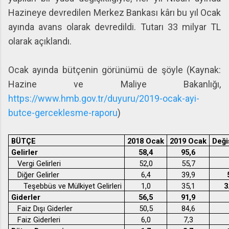
Hazineye devredilen Merkez Bankası kârı bu yıl Ocak
ayında avans olarak devredildi. Tutarı 33 milyar TL
olarak açıklandı.
Ocak ayında bütçenin görünümü de şöyle (Kaynak:
Hazine ve Maliye Bakanlığı,
https://www.hmb.gov.tr/duyuru/2019-ocak-ayi-
butce-gerceklesme-raporu
)
BÜTÇE
2018 Ocak
2019 Ocak
Deği
Gelirler
58,4
95,6
Vergi Gelirleri
52,0
55,7
Diğer Gelirler
6,4
39,9
Teşebbüs ve Mülkiyet Gelirleri
1,0
35,1
3
Giderler
56,5
91,9
Faiz Dışı Giderler
50,5
84,6
Faiz Giderleri
6,0
7,3