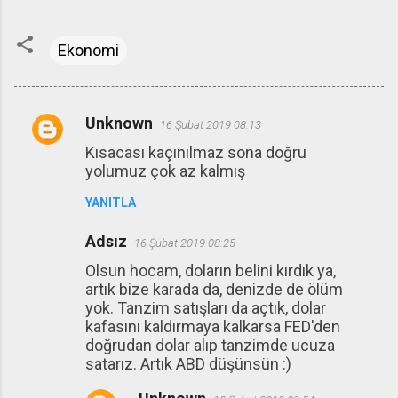
Ekonomi
Unknown
16 Şubat 2019 08:13
Y
Kısacası kaçınılmaz sona doğru
o
yolumuz çok az kalmış
r
YANITLA
u
m
Adsız
16 Şubat 2019 08:25
l
Olsun hocam, doların belini kırdık ya,
a
artık bize karada da, denizde de ölüm
r
yok. Tanzim satışları da açtık, dolar
kafasını kaldırmaya kalkarsa FED'den
doğrudan dolar alıp tanzimde ucuza
satarız. Artık ABD düşünsün :)