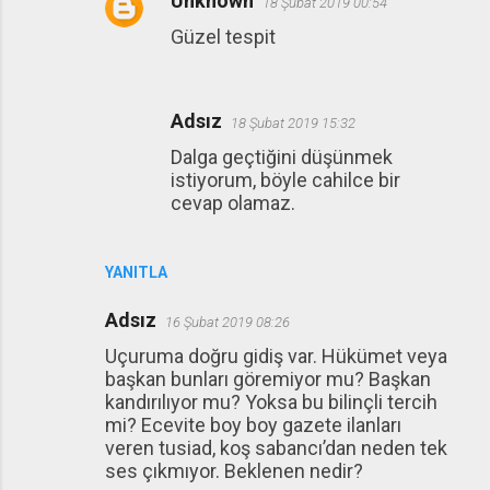
Unknown
18 Şubat 2019 00:54
Güzel tespit
Adsız
18 Şubat 2019 15:32
Dalga geçtiğini düşünmek
istiyorum, böyle cahilce bir
cevap olamaz.
YANITLA
Adsız
16 Şubat 2019 08:26
Uçuruma doğru gidiş var. Hükümet veya
başkan bunları göremiyor mu? Başkan
kandırılıyor mu? Yoksa bu bilinçli tercih
mi? Ecevite boy boy gazete ilanları
veren tusiad, koş sabancı’dan neden tek
ses çıkmıyor. Beklenen nedir?