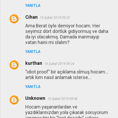
YANITLA
Cihan
16 Şubat 2019 09:22
Ama Berat öyle demiyor hocam. Her
seyimiz dört dörtlük gidiyormuş ve daha
da iyi olacakmış. Damada inanmayıp
vatan haini mi olalım?
YANITLA
kurthan
16 Şubat 2019 09:24
"idiot proof" bir açıklama olmuş hocam...
artık kim nasıl anlamak isterse...
YANITLA
Unknown
16 Şubat 2019 09:48
Hocam yaşananlardan ve
yazdıklarınızdan yola çıkarak soruyorum
japonya tipi bir "lost decade" vakası