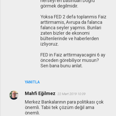
herseyi en basindan Dogru
görmek degilmidir.
Yoksa FED 2 defa toplanmis Faiz
arttirmamis, Avrupa da falanca
falanca seyler yapmis. Bunlari
zaten bizler de ekonomi
bültenlerinde ve haberlerden
izliyoruz.
FED in Faiz arttirmayacagini 6 ay
önceden görebiliyor musun?
Sen bana bunu anlat.
YANITLA
Mahfi Eğilmez
22 Mart 2019 10:09
Merkez Bankalarının para politikası çok
önemli. Tabii tek çözüm değil ama
önemli.