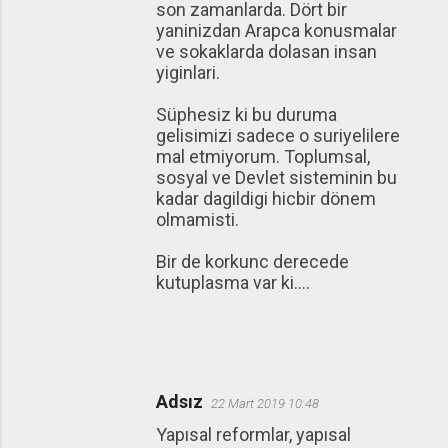
son zamanlarda. Dört bir
yaninizdan Arapca konusmalar
ve sokaklarda dolasan insan
yiginlari.
Süphesiz ki bu duruma
gelisimizi sadece o suriyelilere
mal etmiyorum. Toplumsal,
sosyal ve Devlet sisteminin bu
kadar dagildigi hicbir dönem
olmamisti.
Bir de korkunc derecede
kutuplasma var ki….
Adsız
22 Mart 2019 10:48
Yapısal reformlar, yapısal