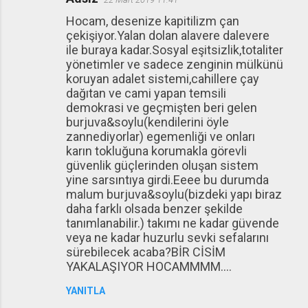
Hocam, desenize kapitilizm çan
çekişiyor.Yalan dolan alavere dalevere
ile buraya kadar.Sosyal eşitsizlik,totaliter
yönetimler ve sadece zenginin mülkünü
koruyan adalet sistemi,cahillere çay
dağıtan ve cami yapan temsili
demokrasi ve geçmişten beri gelen
burjuva&soylu(kendilerini öyle
zannediyorlar) egemenliği ve onları
karın tokluğuna korumakla görevli
güvenlik güçlerinden oluşan sistem
yine sarsıntıya girdi.Eeee bu durumda
malum burjuva&soylu(bizdeki yapı biraz
daha farklı olsada benzer şekilde
tanımlanabilir.) takımı ne kadar güvende
veya ne kadar huzurlu sevki sefalarını
sürebilecek acaba?BİR CİSİM
YAKALAŞIYOR HOCAMMMM....
YANITLA