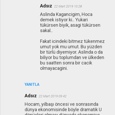
Adsız
22 Mart 2019 10:28
Aslinda Kagancigim, Hoca
demek istiyor ki.. Yukari
tükürsen biyik, asagi tükürsen
sakal..
Fakat icindeki bitmez tükenmez
umut yok mu umut. Bu yüzden
bir türlü diyemiyor. Aslinda o da
biliyor bu toplumdan ve ülkeden
bu saatten sonra bir cacik
olmayacagini.
YANITLA
Adsız
22 Mart 2019 09:42
Hocam, yılbaşı öncesi ve sonrasında
dünya ekonomisinde böyle dramatik U
dönüşleri olması dünyada ekonomiye