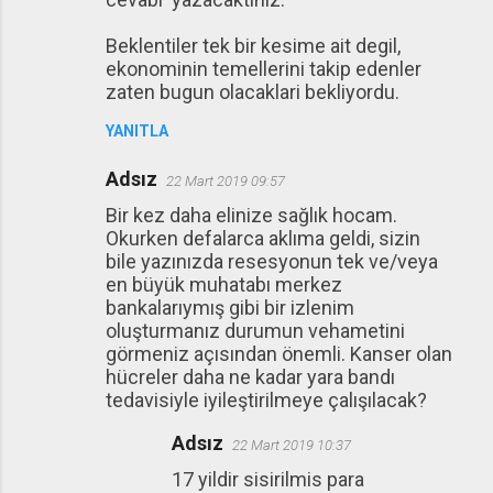
Beklentiler tek bir kesime ait degil,
ekonominin temellerini takip edenler
zaten bugun olacaklari bekliyordu.
YANITLA
Adsız
22 Mart 2019 09:57
Bir kez daha elinize sağlık hocam.
Okurken defalarca aklıma geldi, sizin
bile yazınızda resesyonun tek ve/veya
en büyük muhatabı merkez
bankalarıymış gibi bir izlenim
oluşturmanız durumun vehametini
görmeniz açısından önemli. Kanser olan
hücreler daha ne kadar yara bandı
tedavisiyle iyileştirilmeye çalışılacak?
Adsız
22 Mart 2019 10:37
17 yildir sisirilmis para