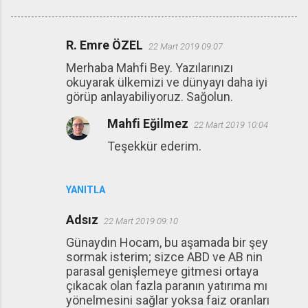
R. Emre ÖZEL
22 Mart 2019 09:07
Y
Merhaba Mahfi Bey. Yazılarınızı
o
okuyarak ülkemizi ve dünyayı daha iyi
r
görüp anlayabiliyoruz. Sağolun.
u
Mahfi Eğilmez
22 Mart 2019 10:04
m
Teşekkür ederim.
l
a
r
YANITLA
Adsız
22 Mart 2019 09:10
Günaydın Hocam, bu aşamada bir şey
sormak isterim; sizce ABD ve AB nin
parasal genişlemeye gitmesi ortaya
çıkacak olan fazla paranın yatırıma mı
yönelmesini sağlar yoksa faiz oranları