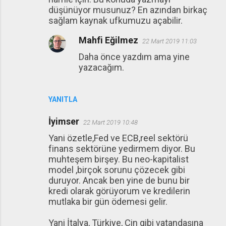
düşünüyor musunuz? En azından birkaç
sağlam kaynak ufkumuzu açabilir.
Mahfi Eğilmez
22 Mart 2019 11:03
Daha önce yazdım ama yine
yazacağım.
YANITLA
İyimser
22 Mart 2019 10:48
Yani özetle,Fed ve ECB,reel sektörü
finans sektörüne yedirmem diyor. Bu
muhteşem birşey. Bu neo-kapitalist
model ,birçok sorunu çözecek gibi
duruyor. Ancak ben yine de bunu bir
kredi olarak görüyorum ve kredilerin
mutlaka bir gün ödemesi gelir.
Yani İtalya, Türkiye, Çin gibi vatandaşına