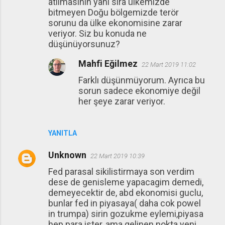
atılmasının yanı sıra ülkemizde
bitmeyen Doğu bölgemizde terör
sorunu da ülke ekonomisine zarar
veriyor. Siz bu konuda ne
düşünüyorsunuz?
Mahfi Eğilmez
22 Mart 2019 11:02
Farklı düşünmüyorum. Ayrıca bu
sorun sadece ekonomiye değil
her şeye zarar veriyor.
YANITLA
Unknown
22 Mart 2019 10:39
Fed parasal sikilistirmaya son verdim
dese de genisleme yapacagim demedi,
demeyecektir de, abd ekonomisi guclu,
bunlar fed in piyasaya( daha cok powel
in trumpa) sirin gozukme eylemi,piyasa
hep para ister, ama gelinen nokta yeni