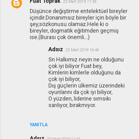
Fuat Toprak
22 Mart 2019 11:36
Düşünce değiştirme entelektüel bireyler
içindir.Donanımsız bireyler için böyle bir
şey,sözkonusu olamaz.Hele ki o
bireyler, dogmatik eğitimden geçmiş
ise.(Burası çok önemli...)
Adsız
22 Mart 2019 16:46
Sn Halkımız neyin ne olduğunu
çok iyi biliyor Fuat bey,
Kimlerin kimlerle olduğunu da
çok iyi biliyor,
Dış güçlerin ülkemiz üzerindeki
oyunlarını da çok iyi biliyor,
O yüzden, liderine sımsıkı
sarılıyor, bırakmıyor.
YANITLA
Adsız
22 Mart 2019 11:41