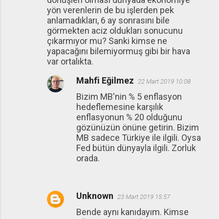
yön verenlerin de bu işlerden pek
anlamadıkları, 6 ay sonrasını bile
görmekten aciz oldukları sonucunu
çıkarmıyor mu? Sanki kimse ne
yapacağını bilemiyormuş gibi bir hava
var ortalıkta.
Mahfi Eğilmez
22 Mart 2019 10:08
Bizim MB'nin % 5 enflasyon
hedeflemesine karşılık
enflasyonun % 20 olduğunu
gözünüzün önüne getirin. Bizim
MB sadece Türkiye ile ilgili. Oysa
Fed bütün dünyayla ilgili. Zorluk
orada.
Unknown
23 Mart 2019 15:57
Bende aynı kanıdayım. Kimse