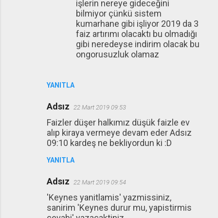
işlerin nereye gideceğini
bilmiyor çünkü sistem
kumarhane gibi işliyor 2019 da 3
faiz artırımı olacaktı bu olmadığı
gibi neredeyse indirim olacak bu
ongorusuzluk olamaz
YANITLA
Adsız
22 Mart 2019 09:53
Faizler düşer halkımız düşük faizle ev
alıp kiraya vermeye devam eder Adsız
09:10 kardeş ne bekliyordun ki :D
YANITLA
Adsız
22 Mart 2019 09:54
'Keynes yanitlamis' yazmissiniz,
sanirim 'Keynes durur mu, yapistirmis
cevabi' yazacaktiniz.