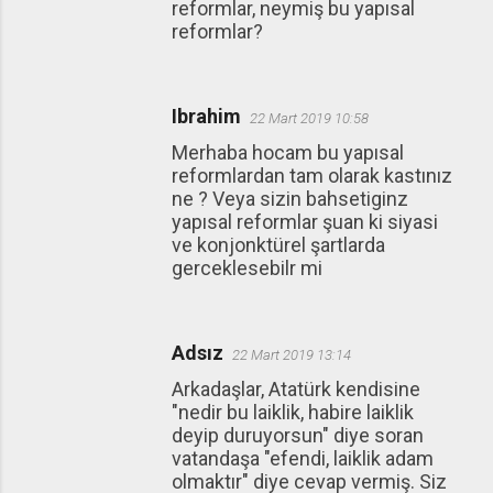
reformlar, neymiş bu yapısal
reformlar?
Ibrahim
22 Mart 2019 10:58
Merhaba hocam bu yapısal
reformlardan tam olarak kastınız
ne ? Veya sizin bahsetiginz
yapısal reformlar şuan ki siyasi
ve konjonktürel şartlarda
gerceklesebilr mi
Adsız
22 Mart 2019 13:14
Arkadaşlar, Atatürk kendisine
"nedir bu laiklik, habire laiklik
deyip duruyorsun" diye soran
vatandaşa "efendi, laiklik adam
olmaktır" diye cevap vermiş. Siz