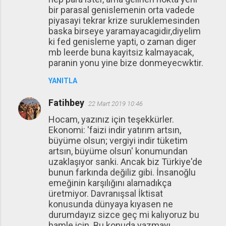
bir parasal genislemenin orta vadede
piyasayi tekrar krize suruklemesinden
baska birseye yaramayacagidir,diyelim
ki fed genisleme yapti, o zaman diger
mb leerde buna kayitsiz kalmayacak,
paranin yonu yine bize donmeyecwktir.
YANITLA
Fatihbey
22 Mart 2019 10:46
Hocam, yazınız için teşekkürler.
Ekonomi: 'faizi indir yatırım artsın,
büyüme olsun; vergiyi indir tüketim
artsın, büyüme olsun' konumundan
uzaklaşıyor sanki. Ancak biz Türkiye'de
bunun farkında değiliz gibi. İnsanoğlu
emeğinin karşılığını alamadıkça
üretmiyor. Davranışsal İktisat
konusunda dünyaya kıyasen ne
durumdayız sizce geç mi kalıyoruz bu
hamle için. Bu konuda yazmayı