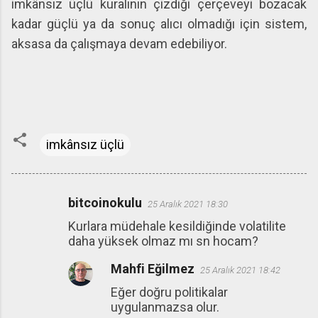
imkânsız üçlü kuralının çizdiği çerçeveyi bozacak
kadar güçlü ya da sonuç alıcı olmadığı için sistem,
aksasa da çalışmaya devam edebiliyor.
imkânsız üçlü
bitcoinokulu
25 Aralık 2021 18:30
Y
Kurlara müdehale kesildiğinde volatilite
o
daha yüksek olmaz mı sn hocam?
r
Mahfi Eğilmez
u
25 Aralık 2021 18:42
m
Eğer doğru politikalar
uygulanmazsa olur.
l