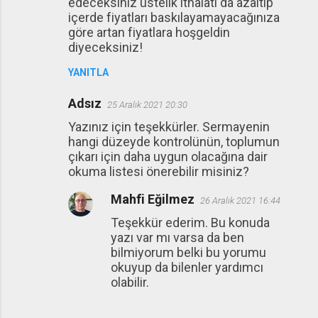
edeceksiniz üstelik ithalatı da azaltıp
içerde fiyatları baskılayamayacağınıza
göre artan fiyatlara hoşgeldin
diyeceksiniz!
YANITLA
Adsız
25 Aralık 2021 20:30
Yazınız için teşekkürler. Sermayenin
hangi düzeyde kontrolünün, toplumun
çıkarı için daha uygun olacağına dair
okuma listesi önerebilir misiniz?
Mahfi Eğilmez
26 Aralık 2021 16:44
Teşekkür ederim. Bu konuda
yazı var mı varsa da ben
bilmiyorum belki bu yorumu
okuyup da bilenler yardımcı
olabilir.