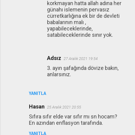
korkmayan hatta allah adına her
günahı islemenin pervasız
cürretkarlığına ek bir de devleti
babalarının malı ,
yapabileceklerinde,
satabileceklerinde sınır yok.
Adsız
27 Aralık 2021 19:54
3. ayın şafağında dövize bakın,
anlarsınız.
YANITLA
Hasan
25 Aralık 2021 20:55
Sıfıra sıfır elde var sıfır mı sn hocam?
En azından enflasyon tarafında.
YANITLA