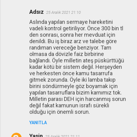
Adsız
25 Aralık 2021 21:10
Aslında yapılan sermaye hareketini
vadeli kontrol getiriliyor. Önce 300 bin tl
den sonrası, sonra her mevduat için
denildi. Bu iş biraz arz ve talebe göre
randıman vereceğe benziyor. Tam
olmasa da dövizle faiz birbirine
bağlandı. Öyle milletin ateş püskürttüğü
kadar kötü bir sistem değil. Herşeyden
ve herkesten önce kamu tasarrufa
gitmek zorunda. Öyle iki lamba takıp
birini söndürmeyle göz boyamak için
yapılan tasarruflara bizim karnımız tok.
Milletin parası DEH için harcanmış sorun
değil fakat kamunun israfı sürekli
olduğu için önemli sorun.
YANITLA
Yasin
25 Aralık 2021 21:11