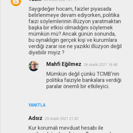
Saygıdeğer hocam, faizler piyasada
belirlenmeye devam ediyorken, politika
faizi söylemlerinin illüzyon yaratmaktan
başka bir etkisi olmadığını söylemek
mümkün mü? Ancak günün sonunda,
bu oynakligin gerçek kişi ve kurumlara
verdiği zarar ise ne yazıkki illüzyon değil
diyebilir miyiz ?
Mahfi Eğilmez
26 Aralık 2021 16:48
Mümkün değil çünkü TCMB'nin
politika faiziyle bankalara verdiği
paralar önemli bir etkileyici.
YANITLA
Adsız
25 Aralık 2021 21:32
Kur korumalı mevduat hesabı ile