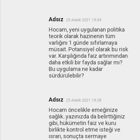
a
r
Adsız
25 Aralık 2021 19:04
Hocam, yeni uygulanan politika
teorik olarak hazinenin tüm
varlığını 1 günde sıfırlamaya
müsait. Potansiyel olarak bu risk
var. Karşılığında faiz artırımından
daha etkili bir fayda sağlar mı?
Bu uygulama ne kadar
sürdürülebilir?
Adsız
25 Aralık 2021 19:28
Hocam öncelikle emeğinize
sağlık..yazınızda da belirttiğiniz
gibi, hükümetin faiz ve kuru
birlikte kontrol etme isteği ve
ısrarı, sonuçta sermaye