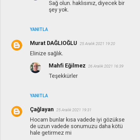
Sağ olun. haklısınız, diyecek bir
şey yok.
YANITLA
Murat DAĞLIOĞLU
25 Aralık 2021 19:20
Elinize sağlık.
Mahfi Eğilmez
26 Aralık 2021 16:39
Teşekkürler
YANITLA
Çağlayan
25 Aralık 2021 19:31
Hocam bunlar kısa vadede iyi gözükse
de uzun vadede sonumuzu daha kötü
hale getirmez mi