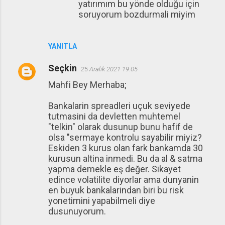
yatırımım bu yönde olduğu için
soruyorum bozdurmali miyim
YANITLA
Seçkin
25 Aralık 2021 19:05
Mahfi Bey Merhaba;
Bankalarin spreadleri uçuk seviyede
tutmasini da devletten muhtemel
"telkin" olarak dusunup bunu hafif de
olsa "sermaye kontrolu sayabilir miyiz?
Eskiden 3 kurus olan fark bankamda 30
kurusun altina inmedi. Bu da al & satma
yapma demekle eş değer. Sikayet
edince volatilite diyorlar ama dunyanin
en buyuk bankalarindan biri bu risk
yonetimini yapabilmeli diye
dusunuyorum.