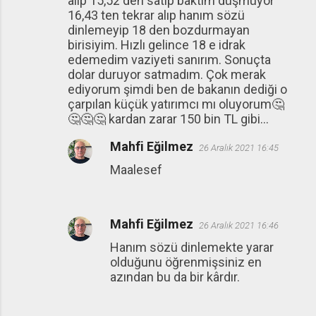
alıp 15,52 den satıp baktım düşmüyor
16,43 ten tekrar alıp hanım sözü
dinlemeyip 18 den bozdurmayan
birisiyim. Hızlı gelince 18 e idrak
edemedim vaziyeti sanırım. Sonuçta
dolar duruyor satmadım. Çok merak
ediyorum şimdi ben de bakanın dediği o
çarpılan küçük yatırımcı mı oluyorum🤔
🤔🤔🤔 kardan zarar 150 bin TL gibi...
Mahfi Eğilmez
26 Aralık 2021 16:45
Maalesef
Mahfi Eğilmez
26 Aralık 2021 16:46
Hanım sözü dinlemekte yarar
olduğunu öğrenmişsiniz en
azından bu da bir kârdır.