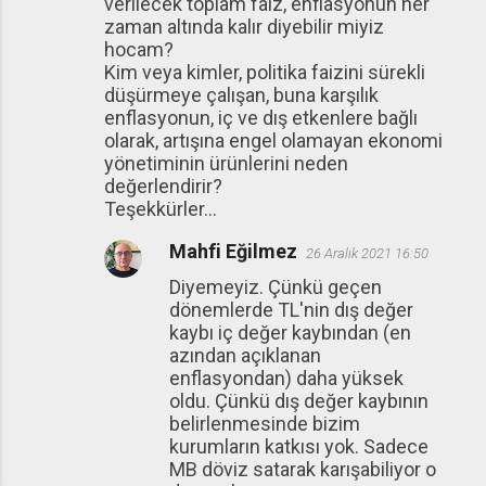
verilecek toplam faiz, enflasyonun her
zaman altında kalır diyebilir miyiz
hocam?
Kim veya kimler, politika faizini sürekli
düşürmeye çalışan, buna karşılık
enflasyonun, iç ve dış etkenlere bağlı
olarak, artışına engel olamayan ekonomi
yönetiminin ürünlerini neden
değerlendirir?
Teşekkürler...
Mahfi Eğilmez
26 Aralık 2021 16:50
Diyemeyiz. Çünkü geçen
dönemlerde TL'nin dış değer
kaybı iç değer kaybından (en
azından açıklanan
enflasyondan) daha yüksek
oldu. Çünkü dış değer kaybının
belirlenmesinde bizim
kurumların katkısı yok. Sadece
MB döviz satarak karışabiliyor o