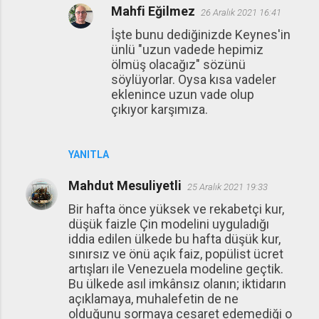
Mahfi Eğilmez
26 Aralık 2021 16:41
İşte bunu dediğinizde Keynes'in
ünlü "uzun vadede hepimiz
ölmüş olacağız" sözünü
söylüyorlar. Oysa kısa vadeler
eklenince uzun vade olup
çıkıyor karşımıza.
YANITLA
Mahdut Mesuliyetli
25 Aralık 2021 19:33
Bir hafta önce yüksek ve rekabetçi kur,
düşük faizle Çin modelini uyguladığı
iddia edilen ülkede bu hafta düşük kur,
sınırsız ve önü açık faiz, popülist ücret
artışları ile Venezuela modeline geçtik.
Bu ülkede asıl imkânsız olanın; iktidarın
açıklamaya, muhalefetin de ne
olduğunu sormaya cesaret edemediği o