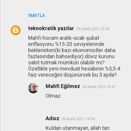
YANITLA
teknokratik yazılar
25 Aralık 2021 20:54
Mahfi hocam aralık-ocak-şubat
enflasyonu %15-20 seviyelerinde
beklenirken(ki bazı ekonomistler daha
fazlasından bahsediyor) döviz kurunu
sabit tutmak mümkün olabilir mi?
Özellikle yeni mevduat hesabının %3,5-4
faiz vereceğini düşünürsek bu 3 ayda?
Mahfi Eğilmez
26 Aralık 2021 16:47
Olmaz.
Adsız
26 Aralık 2021 19:54
Kuldan utanmayan, allah tan