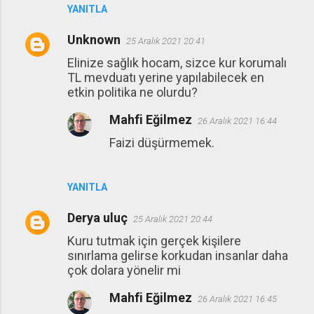
YANITLA
Unknown
25 Aralık 2021 20:41
Elinize sağlık hocam, sizce kur korumalı
TL mevduatı yerine yapılabilecek en
etkin politika ne olurdu?
Mahfi Eğilmez
26 Aralık 2021 16:44
Faizi düşürmemek.
YANITLA
Derya uluç
25 Aralık 2021 20:44
Kuru tutmak için gerçek kişilere
sınırlama gelirse korkudan insanlar daha
çok dolara yönelir mi
Mahfi Eğilmez
26 Aralık 2021 16:45