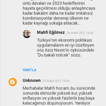
ünlü davaları ve 2023 hedeflerinin
hayata geçirilmesi olduğu anlaşılıncaya
kadar bakalım daha ne kadar imkânsız
kombinasyonlar denenip ülkenin ne
kadar kaynağı sokağa atılacak...
Mahfi Eğilmez
26 Aralık 2021 16:42
Türkiye'nin ekonomi politikası
uygulamalarını en iyi özetleyen
söz Aziz Nesin'in öyküsündeki
"Du bakali nolcek" sözü.
YANITLA
Unknown
25 Aralık 2021 19:34
Merhabalar Mahfi hocam, bu sürecinde
sonunda elimizde yüksek kur, yüksek
enflasyon ve yüksek faizlerle baş başa
kalacağımızı düşünüyorum. Yanılıyor