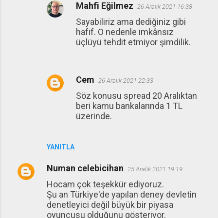
Mahfi Eğilmez
26 Aralık 2021 16:38
Sayabiliriz ama dediğiniz gibi
hafif. O nedenle imkânsız
üçlüyü tehdit etmiyor şimdilik.
Cem
26 Aralık 2021 22:33
Söz konusu spread 20 Aralıktan
beri kamu bankalarında 1 TL
üzerinde.
YANITLA
Numan celebicihan
25 Aralık 2021 19:19
Hocam çok teşekkür ediyoruz.
Şu an Türkiye'de yapılan deney devletin
denetleyici değil büyük bir piyasa
oyuncusu olduğunu gösteriyor.