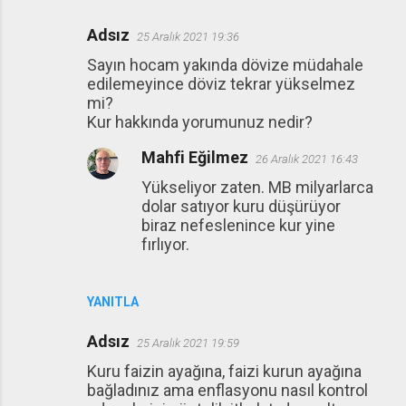
Adsız
25 Aralık 2021 19:36
Sayın hocam yakında dövize müdahale
edilemeyince döviz tekrar yükselmez
mi?
Kur hakkında yorumunuz nedir?
Mahfi Eğilmez
26 Aralık 2021 16:43
Yükseliyor zaten. MB milyarlarca
dolar satıyor kuru düşürüyor
biraz nefeslenince kur yine
fırlıyor.
YANITLA
Adsız
25 Aralık 2021 19:59
Kuru faizin ayağına, faizi kurun ayağına
bağladınız ama enflasyonu nasıl kontrol