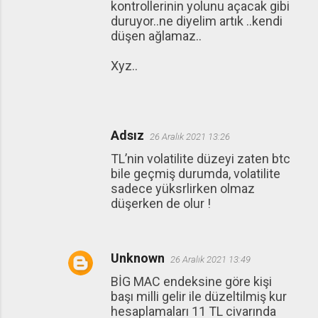
kontrollerinin yolunu açacak gibi
duruyor..ne diyelim artık ..kendi
düşen ağlamaz..
Xyz..
Adsız
26 Aralık 2021 13:26
TL’nin volatilite düzeyi zaten btc
bile geçmiş durumda, volatilite
sadece yüksrlirken olmaz
düşerken de olur !
Unknown
26 Aralık 2021 13:49
BİG MAC endeksine göre kişi
başı milli gelir ile düzeltilmiş kur
hesaplamaları 11 TL civarında