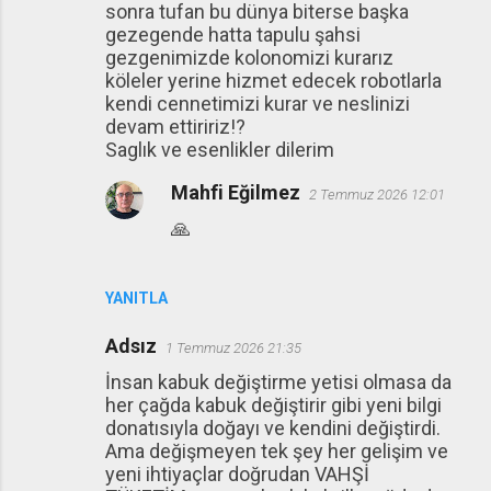
sonra tufan bu dünya biterse başka
gezegende hatta tapulu şahsi
gezgenimizde kolonomizi kurarız
köleler yerine hizmet edecek robotlarla
kendi cennetimizi kurar ve neslinizi
devam ettiririz!?
Saglık ve esenlikler dilerim
Mahfi Eğilmez
2 Temmuz 2026 12:01
🙏
YANITLA
Adsız
1 Temmuz 2026 21:35
İnsan kabuk değiştirme yetisi olmasa da
her çağda kabuk değiştirir gibi yeni bilgi
donatısıyla doğayı ve kendini değiştirdi.
Ama değişmeyen tek şey her gelişim ve
yeni ihtiyaçlar doğrudan VAHŞİ