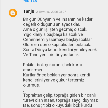
YANITLA
Tanju
2 Temmuz 2026 08:27
Bir gün Dünyanın ve İnsanın ne kadar
değerli olduğunu anlayacaklar.
Ama o gün iş işten geçmiş olacak.
Yığdıklarıyla başbaşa kalacak ve
Cehennemi yaşamaya başlayacaklar.
Ölüm en son o kapitalistleri bulacak.
Sonra Dünya kendi kendini yenileyecek.
Ve Tanrı yeni bir tür yaratacak.
.
Eskiler bok çukuruna, bok kurtu
atarlarmış.
Kurtlar önce bokları yer sonra kendi
kendilerini yer ve çukur tertemiz
olurmuş.
.
Topraktan gelip, toprağa giden bir canlı
türevi olan insan, toprağa saygı duymaz
ise, sonu ; tıpkı o kuyudaki bok kurdu