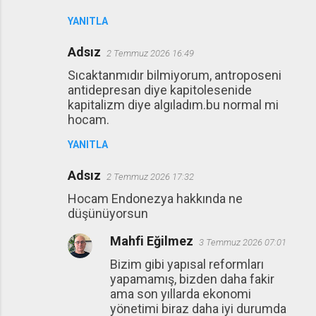
YANITLA
Adsız
2 Temmuz 2026 16:49
Sıcaktanmıdır bilmiyorum, antroposeni
antidepresan diye kapitolesenide
kapitalizm diye algıladım.bu normal mi
hocam.
YANITLA
Adsız
2 Temmuz 2026 17:32
Hocam Endonezya hakkında ne
düşünüyorsun
Mahfi Eğilmez
3 Temmuz 2026 07:01
Bizim gibi yapısal reformları
yapamamış, bizden daha fakir
ama son yıllarda ekonomi
yönetimi biraz daha iyi durumda