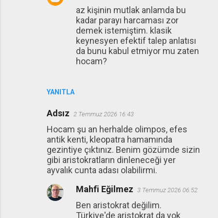
az kişinin mutlak anlamda bu
kadar parayı harcaması zor
demek istemiştim. klasik
keynesyen efektif talep anlatısı
da bunu kabul etmiyor mu zaten
hocam?
YANITLA
Adsız
2 Temmuz 2026 16:43
Hocam şu an herhalde olimpos, efes
antik kenti, kleopatra hamamında
gezintiye çıktınız. Benim gözümde sizin
gibi aristokratların dinleneceği yer
ayvalık cunta adası olabilirmi.
Mahfi Eğilmez
3 Temmuz 2026 06:52
Ben aristokrat değilim.
Türkiye'de aristokrat da yok