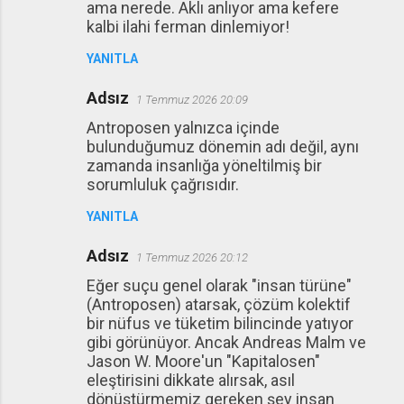
ama nerede. Aklı anlıyor ama kefere
kalbi ilahi ferman dinlemiyor!
YANITLA
Adsız
1 Temmuz 2026 20:09
Antroposen yalnızca içinde
bulunduğumuz dönemin adı değil, aynı
zamanda insanlığa yöneltilmiş bir
sorumluluk çağrısıdır.
YANITLA
Adsız
1 Temmuz 2026 20:12
Eğer suçu genel olarak "insan türüne"
(Antroposen) atarsak, çözüm kolektif
bir nüfus ve tüketim bilincinde yatıyor
gibi görünüyor. Ancak Andreas Malm ve
Jason W. Moore'un "Kapitalosen"
eleştirisini dikkate alırsak, asıl
dönüştürmemiz gereken şey insan