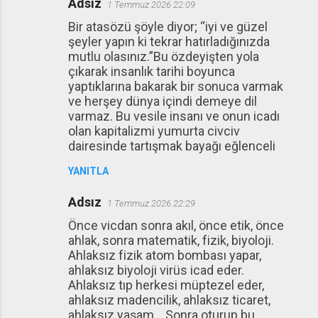
Adsız
1 Temmuz 2026 22:09
Bir atasözü şöyle diyor; “iyi ve güzel
şeyler yapın ki tekrar hatırladığınızda
mutlu olasınız.”Bu özdeyişten yola
çıkarak insanlık tarihi boyunca
yaptıklarına bakarak bir sonuca varmak
ve herşey dünya içindi demeye dil
varmaz. Bu vesile insanı ve onun icadı
olan kapitalizmi yumurta civciv
dairesinde tartışmak bayağı eğlenceli
YANITLA
Adsız
1 Temmuz 2026 22:29
Önce vicdan sonra akıl, önce etik, önce
ahlak, sonra matematik, fizik, biyoloji.
Ahlaksız fizik atom bombası yapar,
ahlaksız biyoloji virüs icad eder.
Ahlaksız tıp herkesi müptezel eder,
ahlaksız madencilik, ahlaksız ticaret,
ahlaksız yaşam... Sonra oturup bu