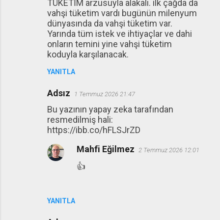
TÜKETİM arzusuyla alakalı. ilk çağda da
vahşi tüketim vardı bugünün milenyum
dünyasında da vahşi tüketim var.
Yarında tüm istek ve ihtiyaçlar ve dahi
onların temini yine vahşi tüketim
koduyla karşılanacak.
YANITLA
Adsız
1 Temmuz 2026 21:47
Bu yazının yapay zeka tarafından
resmedilmiş hali:
https://ibb.co/hFLSJrZD
Mahfi Eğilmez
2 Temmuz 2026 12:01
👍
YANITLA