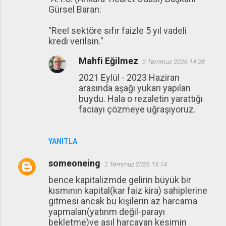
Gürsel Baran:
"Reel sektöre sıfır faizle 5 yıl vadeli
kredi verilsin."
Mahfi Eğilmez
2 Temmuz 2026 14:28
2021 Eylül - 2023 Haziran
arasında aşağı yukarı yapılan
buydu. Hala o rezaletin yarattığı
faciayı çözmeye uğraşıyoruz.
YANITLA
someoneing
2 Temmuz 2026 15:14
bence kapitalizmde gelirin büyük bir
kısmının kapital(kar faiz kira) sahiplerine
gitmesi ancak bu kişilerin az harcama
yapmaları(yatırım değil-parayı
bekletme)ve asıl harcayan kesimin