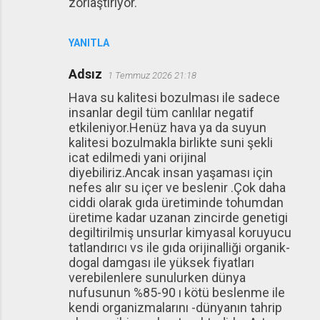
zorlaştırıyor.
YANITLA
Adsız
1 Temmuz 2026 21:18
Hava su kalitesi bozulması ile sadece
insanlar degil tüm canlılar negatif
etkileniyor.Henüz hava ya da suyun
kalitesi bozulmakla birlikte suni şekli
icat edilmedi yani orijinal
diyebiliriz.Ancak insan yaşaması için
nefes alır su içer ve beslenir .Çok daha
ciddi olarak gıda üretiminde tohumdan
üretime kadar uzanan zincirde genetigi
degiltirilmiş unsurlar kimyasal koruyucu
tatlandırıcı vs ile gıda orijinalliği organik-
dogal damgası ile yüksek fiyatları
verebilenlere sunulurken dünya
nufusunun %85-90 ı kötü beslenme ile
kendi organizmalarını -dünyanın tahrip