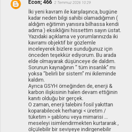
Econ; 466
2 Temmuz 2026 10:29
İki yeni kavram ile karşılaşınca, bugüne
kadar neden bilgi sahibi olamadığımın (
aldığım eğitimin yanısıra bilhassa kendi
adıma ) eksikliğini hissettim sayın üstat.
Yazıdaki açıklama ve yorumlarınızda iki
kavramı objektif bir gözlemle
inceleyerek bizlere sunduğunuz için
önceden teşekkür ediyorum. Bu arada
elde olmayarak düşünceye de daldım.
Sorunun kaynağının “ tüm insanlık” mı
yoksa “belirli bir sistem” mi ikileminde
kaldım.
Ayrıca GSYH örneğinden de, enerji &
karbon ilişkisinin halen devam ettiğinin
kanıtı olduğu bir gerçek.
O zaman, enerji talebini fosil yakıttan
koparabilecek herhangi < üretim /
tüketim > şablonu veya mimarisi …
meseleyi isimlendirmekten kurtararak ,
ölçülebilir bir seviyeye indirgenebilir