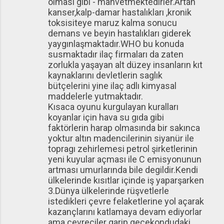
olması gibi - mahvetmektedirler.Artan
kanser,kalp-damar hastalıkları ,kronik
toksisiteye maruz kalma sonucu
demans ve beyin hastalıkları giderek
yaygınlaşmaktadır.WHO bu konuda
susmaktadır ilaç firmaları da zaten
zorlukla yaşayan alt düzey insanların kıt
kaynaklarını devletlerin saglık
bütçelerini yine ilaç adlı kimyasal
maddelerle yutmaktadır.
Kısaca oyunu kurgulayan kuralları
koyanlar için hava su gıda gibi
faktörlerin harap olmasında bir sakınca
yoktur altın madencilerinin siyanür ile
topragı zehirlemesi petrol şirketlerinin
yeni kuyular açması ile C emisyonunun
artması umurlarında bile degildir.Kendi
ülkelerinde kısıtlar içinde iş yaparşarken
3.Dünya ülkelerinde rüşvetlerle
istedikleri çevre felaketlerine yol açarak
kazançlarını katlamaya devam ediyorlar
ama çevreciler garip gecekondudaki