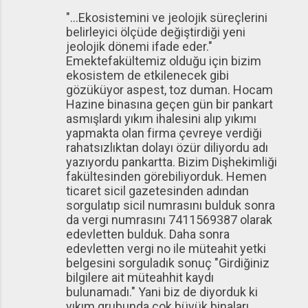
"...Ekosistemini ve jeolojik süreçlerini
belirleyici ölçüde değiştirdiği yeni
jeolojik dönemi ifade eder."
Emektefakültemiz olduğu için bizim
ekosistem de etkilenecek gibi
gözüküyor aspest, toz duman. Hocam
Hazine binasına geçen gün bir pankart
asmışlardı yıkım ihalesini alıp yıkımı
yapmakta olan firma çevreye verdiği
rahatsızlıktan dolayı özür diliyordu adı
yazıyordu pankartta. Bizim Dişhekimliği
fakültesinden görebiliyorduk. Hemen
ticaret sicil gazetesinden adından
sorgulatıp sicil numrasını bulduk sonra
da vergi numrasını 7411569387 olarak
edevletten bulduk. Daha sonra
edevletten vergi no ile müteahit yetki
belgesini sorguladık sonuç "Girdiğiniz
bilgilere ait müteahhit kaydı
bulunamadı." Yani biz de diyorduk ki
yıkım grubunda çok büyük binaları