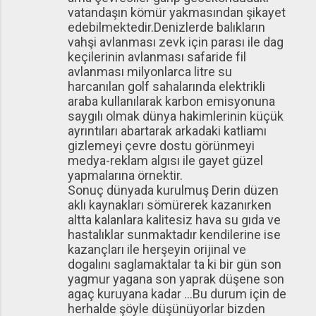
vatandaşın kömür yakmasından şikayet
edebilmektedir.Denizlerde balıkların
vahşi avlanması zevk için parası ile dag
keçilerinin avlanması safaride fil
avlanması milyonlarca litre su
harcanılan golf sahalarında elektrikli
araba kullanılarak karbon emisyonuna
saygılı olmak dünya hakimlerinin küçük
ayrıntıları abartarak arkadaki katliamı
gizlemeyi çevre dostu görünmeyi
medya-reklam algısı ile gayet güzel
yapmalarına örnektir.
Sonuç dünyada kurulmuş Derin düzen
aklı kaynakları sömürerek kazanırken
altta kalanlara kalitesiz hava su gıda ve
hastalıklar sunmaktadır kendilerine ise
kazançları ile herşeyin orijinal ve
dogalını saglamaktalar ta ki bir gün son
yagmur yagana son yaprak düşene son
agaç kuruyana kadar ...Bu durum için de
herhalde şöyle düşünüyorlar bizden