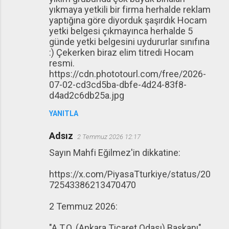
yıkmaya yetkili bir firma herhalde reklam
yaptığına göre diyorduk şaşırdık Hocam
yetki belgesi çıkmayınca herhalde 5
günde yetki belgesini uydururlar sınıfına
:) Çekerken biraz elim titredi Hocam
resmi.
https://cdn.phototourl.com/free/2026-
07-02-cd3cd5ba-dbfe-4d24-83f8-
d4ad2c6db25a.jpg
YANITLA
Adsız
2 Temmuz 2026 12:17
Sayın Mahfi Eğilmez'in dikkatine:
https://x.com/PiyasaTturkiye/status/20
72543386213470470
2 Temmuz 2026:
"A.T.O. (Ankara Ticaret Odası) Başkanı"