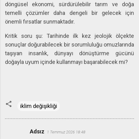
döngüsel ekonomi, sürdürülebilir tarım ve doğa
temelli çözümler daha dengeli bir gelecek için
önemli fırsatlar sunmaktadır.
Kritik soru şu: Tarihinde ilk kez jeolojik ölçekte
sonuçlar doğurabilecek bir sorumluluğu omuzlarında
taşıyan insanlık, dünyayı dönüştürme gücünü
doğayla uyum içinde kullanmayı başarabilecek mi?
iklim değişikliği
Adsız
1 Temmuz 2026 18:48
Y