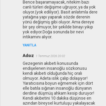
Bence başaramayacak, nitekim bazı
o
canlı türleri değişime uğruyor, ya da yok
r
oluyor.(yok ediliyor). Basit anlatımla dere
u
yatağına yapı yaparak sözde derenin
yönü değişmiş gibi oluyor. Ama dereye
m
bir şey olmuyor, bir şekilde binayı yıkıp
l
yok ediyor.Doğa sonunda bir nevi
a
intikamını alıyor.
r
YANITLA
Adsız
1 Temmuz 2026 20:02
Gezegenin akıbeti konusunda
endişelenen insanoğlu sözkonusu
kendi akıbeti olduğunda hiç oralı
olmuyor. Adeta ıslık çalıp dolaşıyor!
Yaratıcısına boyun eğmemek için dört
elle batıla sığınan insanoğlu dünyanın
derdine düşmüş ahkam kesip duruyor!
Kendi akıbetini 10 dakika düşünse en
azından bireysel kurtuluşu yakalayacak