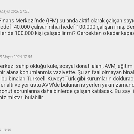
 Mayıs 2026 21:25
Finans Merkezi'nde (İFM) şu anda aktif olarak çalışan sayıs
edefi 40.000 çalışan nihai hedef 100.000 çalışan imiş. B
er de 100.000 kişi çalışabilir mi? Gerçekten o kadar kapas
5 Mayıs 2026 07:54
rkezi sahip olduğu kule, sosyal donatı alanı, AVM, eğitim
bir alana konumlanmis vaziyette. Şu an faal olmayan bina
u binaları Turkcell, Kuveyt Türk gibi kurumların doldurac
yer altı ve yer üstü AVM'de bulunan iş yerleri yakın zamand
 konut sorunlarına daha binlerce çalışan katılacak. Bu say
niz miktarı bulabilir.
6 13:38