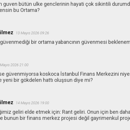
n guven bütün ulke genclerinin hayati çok sikintili durum
vensin bu Ortama?
ğilmez
13 Mayıs 2026 09:26
in güvenmediği bir ortama yabancının güvenmesi beklene
 Mayıs 2026 21:00
se güvenmiyorsa koskoca İstanbul Finans Merkezini niye 
e yeni bir gökdelen hattı oluşsun diye mi?
ğilmez
14 Mayıs 2026 19:00
imiz geliri elde etmek için: Rant geliri. Onun için ben da
de bunun bir finans merkez projesi değil gayrimenkul pro