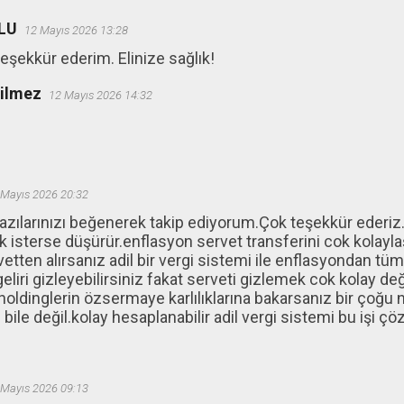
LU
12 Mayıs 2026 13:28
teşekkür ederim. Elinize sağlık!
ğilmez
12 Mayıs 2026 14:32
 Mayıs 2026 20:32
zılarınızı beğenerek takip ediyorum.Çok teşekkür ederiz.
isterse düşürür.enflasyon servet transferini cok kolaylaşt
vetten alırsanız adil bir vergi sistemi ile enflasyondan tüm
.geliri gizleyebilirsiniz fakat serveti gizlemek cok kolay de
holdinglerin özsermaye karlılıklarına bakarsanız bir çoğu n
bile değil.kolay hesaplanabilir adil vergi sistemi bu işi çöz
 Mayıs 2026 09:13