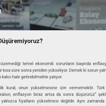
Ana içeriğe atla
R
 Düşüremiyoruz?
 çözemediği temel ekonomik sorunların başında enfla
e kısa süre sonra yeniden yükseliyor. Demek ki sorun y
kalıcı hale getirebilmekte yatıyor.
ilk kural, onun yükselmesine izin vermemektir. Türk
alsın, enflasyon biraz artsa da sonra düşürürüz” şek
 yalnızca fiyatların yükselmesi değildir. Aynı zamanda 