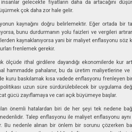
insanlar gelecekte fiyatların daha da artacağını düş
üşürmek çok daha zor hale gelir.
syonun kaynağını doğru belirlemektir. Eğer ortada bir t
yorsa, bunu durdurmanın yolu faizleri ve vergileri artır
tlerden kaynaklanıyorsa yani bir maliyet enflasyonu sö
urları frenlemek gerekir.
k ölçüde ithal girdilere dayandığı ekonomilerde kur art
thal hammadde pahalanır, bu da üretim maliyetlerine ve 
 kuru baskılamak kısa vadede enflasyonu frenleyen bir a
olitikası uzun süre sürdürülebilecek bir uygulama deği
cat gücü zayıflamaya ve cari açık büyümeye başlar.
lan önemli hatalardan biri de her şeyi tek nedene ba
denlidir. Talep enflasyonu ile maliyet enflasyonu aynı a
. Bu nedenle alınan bir önlem bir sorunu çözerken baş