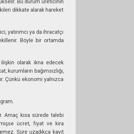
ükselir. Bu durum üreticinin
kileri dikkate alarak hareket
ci, yatırımcı ya da ihracatçı
illenir. Böyle bir ortamda
 ilişkin olarak ikna edecek
at, kurumların bağımsızlığı,
dır. Çünkü ekonomi yalnızca
ogram.
lır. Amaç kısa sürede talebi
mişse ücret, fiyat ve kira
ülemez. Süre uzadıkça kayıt