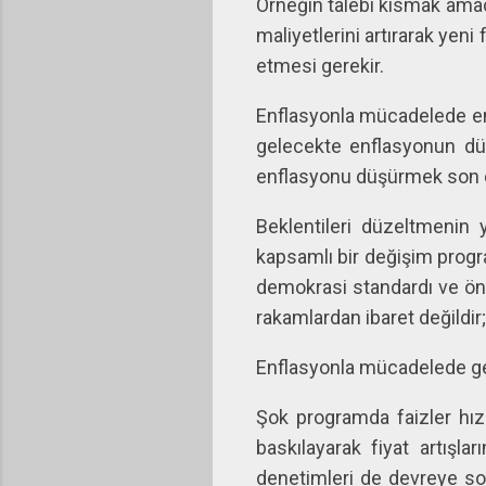
Örneğin talebi kısmak amacı
maliyetlerini artırarak yeni
etmesi gerekir.
Enflasyonla mücadelede en kr
gelecekte enflasyonun düş
enflasyonu düşürmek son d
Beklentileri düzeltmenin y
kapsamlı bir değişim progra
demokrasi standardı ve öng
rakamlardan ibaret değildir
Enflasyonla mücadelede gen
Şok programda faizler hızla
baskılayarak fiyat artışl
denetimleri de devreye sok