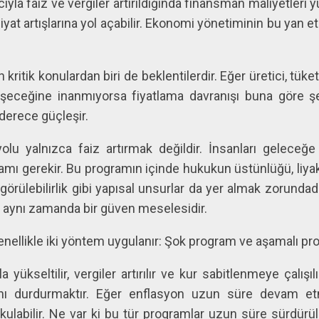
yla faiz ve vergiler artırıldığında finansman maliyetleri y
 fiyat artışlarına yol açabilir. Ekonomi yönetiminin bu yan et
itik konulardan biri de beklentilerdir. Eğer üretici, tüketi
eceğine inanmıyorsa fiyatlama davranışı buna göre şek
erece güçleşir.
olu yalnızca faiz artırmak değildir. İnsanları geleceğe
mı gerekir. Bu programın içinde hukukun üstünlüğü, liyak
örülebilirlik gibi yapısal unsurlar da yer almak zorunda
; aynı zamanda bir güven meselesidir.
ellikle iki yöntem uygulanır: Şok program ve aşamalı pr
 yükseltilir, vergiler artırılır ve kur sabitlenmeye çalışı
arını durdurmaktır. Eğer enflasyon uzun süre devam et
ulabilir. Ne var ki bu tür programlar uzun süre sürdür