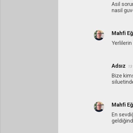
Asil soru
nasil gu
Mahfi E
Yerliler
Adsız
13
Bize kim
siluetind
Mahfi E
En sevdiğ
geldiğin