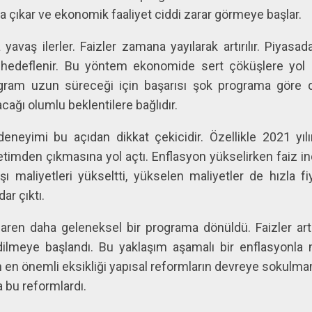
aya çıkar ve ekonomik faaliyet ciddi zarar görmeye başlar.
avaş ilerler. Faizler zamana yayılarak artırılır. Piyasad
 hedeflenir. Bu yöntem ekonomide sert çöküşlere yol
ogram uzun süreceği için başarısı şok programa göre dah
acağı olumlu beklentilere bağlıdır.
 deneyimi bu açıdan dikkat çekicidir. Özellikle 2021 y
etimden çıkmasına yol açtı. Enflasyon yükselirken faiz i
şı maliyetleri yükseltti, yükselen maliyetler de hızla f
ar çıktı.
baren daha geleneksel bir programa dönüldü. Faizler artırı
edilmeye başlandı. Bu yaklaşım aşamalı bir enflasyonla 
 en önemli eksikliği yapısal reformların devreye sokulmam
 bu reformlardı.