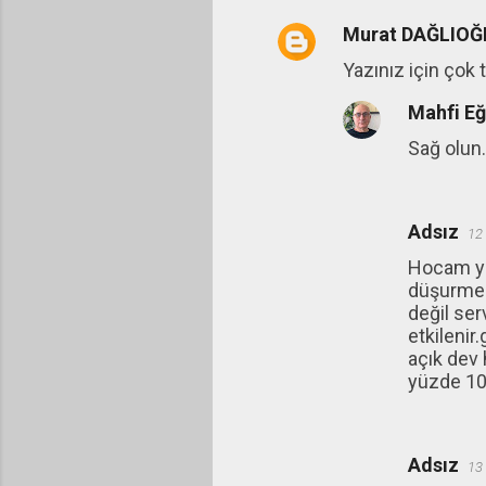
Murat DAĞLIOĞ
Y
Yazınız için çok 
o
r
Mahfi E
u
Sağ olun.
m
l
a
Adsız
12
r
Hocam ya
düşurmek 
değil ser
etkilenir
açık dev 
yüzde 10 
Adsız
13