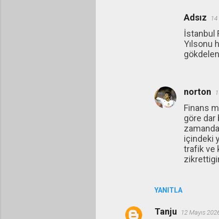
Adsız
14
İstanbul 
Yılsonu h
gökdelenl
norton
1
Finans me
göre dar 
zamanda b
içindeki 
trafik ve
zikrettigi
YANITLA
Tanju
12 Mayıs 202