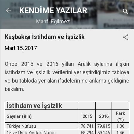
Ana içeriğe atla
KENDİME YAZILAR
Mahfi Eğilmez
Kuşbakışı İstihdam ve İşsizlik
Mart 15, 2017
Önce 2015 ve 2016 yılları Aralık aylarına ilişkin
istihdam ve işsizlik verilerini yerleştirdiğimiz tabloya
ve bu tabloda yer alan ifadelerin ne anlama geldiğine
bakalım.
İstihdam ve İşsizlik
Fark
Sayılar (Bin)
2015
2016
(%)
Türkiye Nüfusu
78.741
79.815
1,36
15 ve Üstü Yaştaki Nüfus
58.294
59.146
1,46