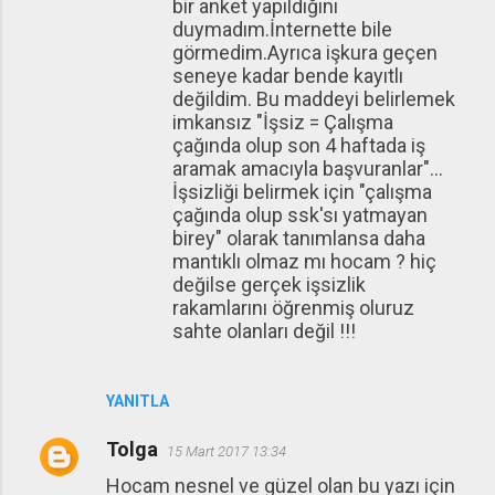
bir anket yapıldığını
duymadım.İnternette bile
görmedim.Ayrıca işkura geçen
seneye kadar bende kayıtlı
değildim. Bu maddeyi belirlemek
imkansız "İşsiz = Çalışma
çağında olup son 4 haftada iş
aramak amacıyla başvuranlar"...
İşsizliği belirmek için "çalışma
çağında olup ssk'sı yatmayan
birey" olarak tanımlansa daha
mantıklı olmaz mı hocam ? hiç
değilse gerçek işsizlik
rakamlarını öğrenmiş oluruz
sahte olanları değil !!!
YANITLA
Tolga
15 Mart 2017 13:34
Hocam nesnel ve güzel olan bu yazı için