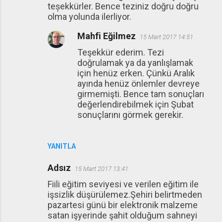
teșekkürler. Bence teziniz doğru doğru
olma yolunda ilerliyor.
Mahfi Eğilmez
15 Mart 2017 14:51
Teşekkür ederim. Tezi
doğrulamak ya da yanlışlamak
için henüz erken. Çünkü Aralık
ayında henüz önlemler devreye
girmemişti. Bence tam sonuçları
değerlendirebilmek için Şubat
sonuçlarını görmek gerekir.
YANITLA
Adsız
15 Mart 2017 13:41
Fiili eğitim seviyesi ve verilen eğitim ile
işsizlik düşürülemez.Şehiri belirtmeden
pazartesi günü bir elektronik malzeme
satan işyerinde şahit olduğum sahneyi