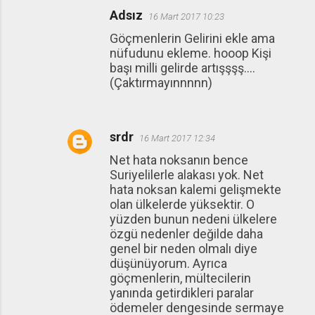
Adsız
16 Mart 2017 10:23
Göçmenlerin Gelirini ekle ama
nüfudunu ekleme. hooop Kişi
başı milli gelirde artışşşş....
(Çaktırmayınnnnn)
srdr
16 Mart 2017 12:34
Net hata noksanın bence
Suriyelilerle alakası yok. Net
hata noksan kalemi gelişmekte
olan ülkelerde yüksektir. O
yüzden bunun nedeni ülkelere
özgü nedenler değilde daha
genel bir neden olmalı diye
düşünüyorum. Ayrıca
göçmenlerin, mültecilerin
yanında getirdikleri paralar
ödemeler dengesinde sermaye