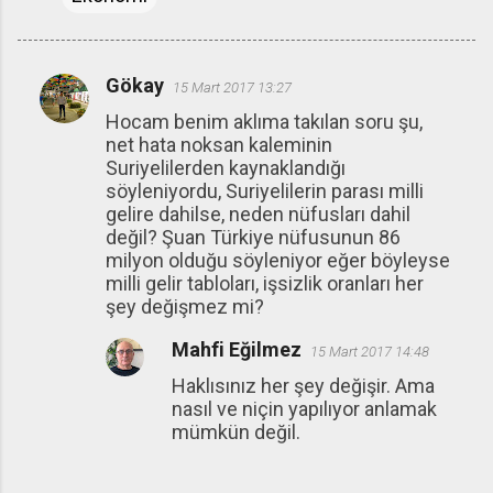
Gökay
15 Mart 2017 13:27
Y
Hocam benim aklıma takılan soru şu,
o
net hata noksan kaleminin
r
Suriyelilerden kaynaklandığı
u
söyleniyordu, Suriyelilerin parası milli
gelire dahilse, neden nüfusları dahil
m
değil? Şuan Türkiye nüfusunun 86
l
milyon olduğu söyleniyor eğer böyleyse
a
milli gelir tabloları, işsizlik oranları her
şey değişmez mi?
r
Mahfi Eğilmez
15 Mart 2017 14:48
Haklısınız her şey değişir. Ama
nasıl ve niçin yapılıyor anlamak
mümkün değil.