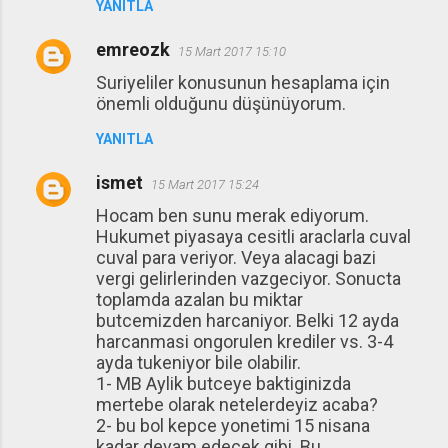
YANITLA
emreozk
15 Mart 2017 15:10
Suriyeliler konusunun hesaplama için
önemli olduğunu düşünüyorum.
YANITLA
ismet
15 Mart 2017 15:24
Hocam ben sunu merak ediyorum.
Hukumet piyasaya cesitli araclarla cuval
cuval para veriyor. Veya alacagi bazi
vergi gelirlerinden vazgeciyor. Sonucta
toplamda azalan bu miktar
butcemizden harcaniyor. Belki 12 ayda
harcanmasi ongorulen krediler vs. 3-4
ayda tukeniyor bile olabilir.
1- MB Aylik butceye baktiginizda
mertebe olarak netelerdeyiz acaba?
2- bu bol kepce yonetimi 15 nisana
kadar devam edecek gibi. Bu