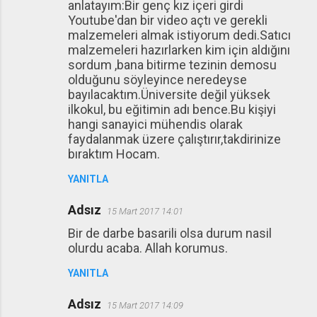
anlatayım:Bir genç kız içeri girdi
Youtube'dan bir video açtı ve gerekli
malzemeleri almak istiyorum dedi.Satıcı
malzemeleri hazırlarken kim için aldığını
sordum ,bana bitirme tezinin demosu
olduğunu söyleyince neredeyse
bayılacaktım.Üniversite değil yüksek
ilkokul, bu eğitimin adı bence.Bu kişiyi
hangi sanayici mühendis olarak
faydalanmak üzere çalıştırır,takdirinize
bıraktım Hocam.
YANITLA
Adsız
15 Mart 2017 14:01
Bir de darbe basarili olsa durum nasil
olurdu acaba. Allah korumus.
YANITLA
Adsız
15 Mart 2017 14:09