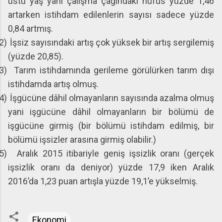
üstü yaş yani çalışma çağındaki nüfus yüzde 1,46
artarken istihdam edilenlerin sayısı sadece yüzde
0,84 artmış.
2)
İşsiz sayısındaki artış çok yüksek bir artış sergilemiş
(yüzde 20,85).
3)
Tarım istihdamında gerileme görülürken tarım dışı
istihdamda artış olmuş.
4)
İşgücüne dâhil olmayanların sayısında azalma olmuş
yani işgücüne dâhil olmayanların bir bölümü de
işgücüne girmiş (bir bölümü istihdam edilmiş, bir
bölümü işsizler arasına girmiş olabilir.)
5)
Aralık 2015 itibariyle geniş işsizlik oranı (gerçek
işsizlik oranı da deniyor) yüzde 17,9 iken Aralık
2016’da 1,23 puan artışla yüzde 19,1’e yükselmiş.
Ekonomi