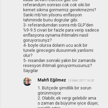
referandum sonrasi cok cok siki bir
kemet sikma gormemiz gerekmezmi?
Sanki mb'nin yilsonu enflasyon
tahminide bunu dogrular gibi.
3- referandumdan sonra mb GLP'den
%9-9.5 civari bir faizle para verip sadece
enflasyona oynama ihtimalini nasil
goruyorsunyz?
4- boyle olursa dolarin ucu acik bir
tunele girecegini dusunmek yanlismi
olur?
5- nisandan sonraki yakin bir zamanda
resesyon ihtimali goruyormusunuz?
Saygilar
Mahfi Eğilmez
15 Mart 2017 16:00
1. Bütçede şimdilik bir sorun
görünmüyor.
2. Olabilir, ek vergi gelebilir ama
o zaman da büyüme iyice düşer,