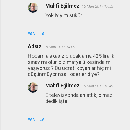
Mahfi Eğilmez
15 Mart 2017 17:53
Yok iyiyim şükür.
YANITLA
Adsız
15 Mart 2017 14:09
Hocam alakasız olucak ama 425 liralık
sınav mı olur, biz mafya ülkesinde mi
yaşıyoruz ? Bu ücreti koyanlar hiç mi
düşünmüyor nasıl öderler diye?
Mahfi Eğilmez
15 Mart 2017 15:49
E televizyonda anlattık, olmaz
dedik işte.
YANITLA