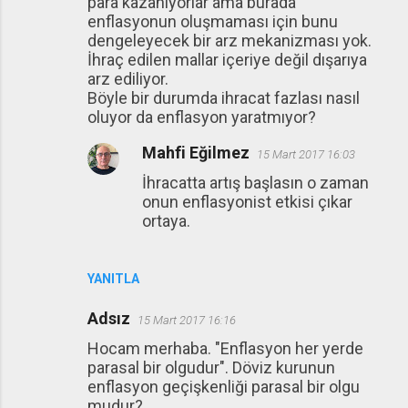
para kazanıyorlar ama burada
enflasyonun oluşmaması için bunu
dengeleyecek bir arz mekanizması yok.
İhraç edilen mallar içeriye değil dışarıya
arz ediliyor.
Böyle bir durumda ihracat fazlası nasıl
oluyor da enflasyon yaratmıyor?
Mahfi Eğilmez
15 Mart 2017 16:03
İhracatta artış başlasın o zaman
onun enflasyonist etkisi çıkar
ortaya.
YANITLA
Adsız
15 Mart 2017 16:16
Hocam merhaba. "Enflasyon her yerde
parasal bir olgudur". Döviz kurunun
enflasyon geçişkenliği parasal bir olgu
mudur?