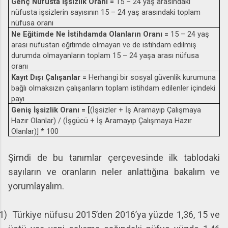
Genç Nüfusta İşsizlik Oranı =
15 – 24 yaş arasındaki
nüfusta işsizlerin sayısının 15 – 24 yaş arasındaki toplam
nüfusa oranı
Ne Eğitimde Ne İstihdamda Olanların Oranı =
15 – 24 yaş
arası nüfustan eğitimde olmayan ve de istihdam edilmiş
durumda olmayanların toplam 15 – 24 yaşa arası nüfusa
oranı
Kayıt Dışı Çalışanlar =
Herhangi bir sosyal güvenlik kurumuna
bağlı olmaksızın çalışanların toplam istihdam edilenler içindeki
payı
Geniş İşsizlik Oranı = [
(İşsizler + İş Aramayıp Çalışmaya
Hazır Olanlar) / (İşgücü + İş Aramayıp Çalışmaya Hazır
Olanlar)] * 100
Şimdi de bu tanımlar çerçevesinde ilk tablodaki
sayıların ve oranların neler anlattığına bakalım ve
yorumlayalım.
1)
Türkiye nüfusu 2015’den 2016’ya yüzde 1,36, 15 ve