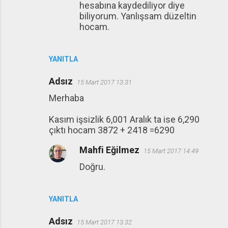
hesabına kaydediliyor diye
biliyorum. Yanlışsam düzeltin
hocam.
YANITLA
Adsız
15 Mart 2017 13:31
Merhaba
Kasım işsizlik 6,001 Aralık ta ise 6,290
çıktı hocam 3872 + 2418 =6290
Mahfi Eğilmez
15 Mart 2017 14:49
Doğru.
YANITLA
Adsız
15 Mart 2017 13:32