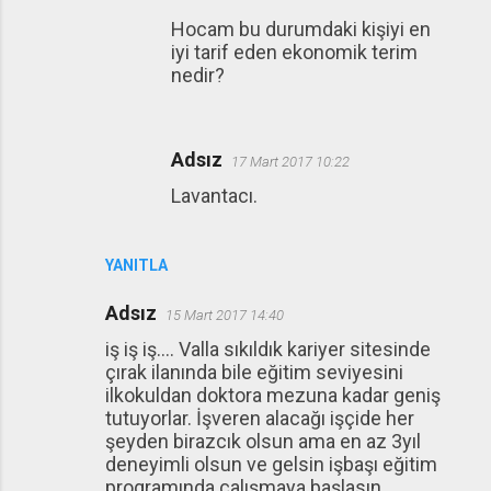
Hocam bu durumdaki kişiyi en
iyi tarif eden ekonomik terim
nedir?
Adsız
17 Mart 2017 10:22
Lavantacı.
YANITLA
Adsız
15 Mart 2017 14:40
iş iş iş.... Valla sıkıldık kariyer sitesinde
çırak ilanında bile eğitim seviyesini
ilkokuldan doktora mezuna kadar geniş
tutuyorlar. İşveren alacağı işçide her
şeyden birazcık olsun ama en az 3yıl
deneyimli olsun ve gelsin işbaşı eğitim
programında çalışmaya başlasın