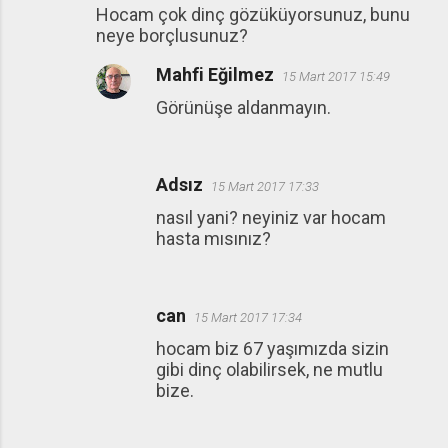
Hocam çok dinç gözüküyorsunuz, bunu
neye borçlusunuz?
Mahfi Eğilmez
15 Mart 2017 15:49
Görünüşe aldanmayın.
Adsız
15 Mart 2017 17:33
nasıl yani? neyiniz var hocam
hasta mısınız?
can
15 Mart 2017 17:34
hocam biz 67 yaşımızda sizin
gibi dinç olabilirsek, ne mutlu
bize.