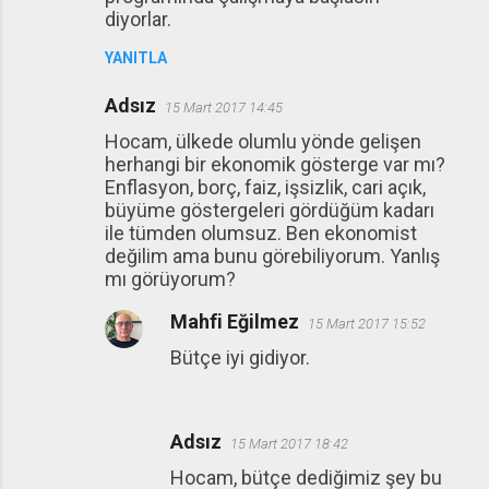
diyorlar.
YANITLA
Adsız
15 Mart 2017 14:45
Hocam, ülkede olumlu yönde gelişen
herhangi bir ekonomik gösterge var mı?
Enflasyon, borç, faiz, işsizlik, cari açık,
büyüme göstergeleri gördüğüm kadarı
ile tümden olumsuz. Ben ekonomist
değilim ama bunu görebiliyorum. Yanlış
mı görüyorum?
Mahfi Eğilmez
15 Mart 2017 15:52
Bütçe iyi gidiyor.
Adsız
15 Mart 2017 18:42
Hocam, bütçe dediğimiz şey bu