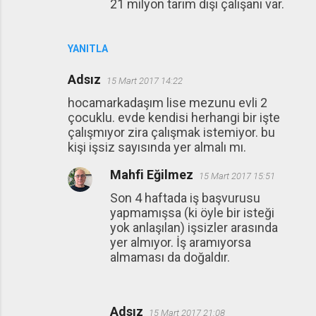
21 milyon tarım dışı çalışanı var.
YANITLA
Adsız
15 Mart 2017 14:22
hocamarkadaşım lise mezunu evli 2
çocuklu. evde kendisi herhangi bir işte
çalışmıyor zira çalışmak istemiyor. bu
kişi işsiz sayısında yer almalı mı.
Mahfi Eğilmez
15 Mart 2017 15:51
Son 4 haftada iş başvurusu
yapmamışsa (ki öyle bir isteği
yok anlaşılan) işsizler arasında
yer almıyor. İş aramıyorsa
almaması da doğaldır.
Adsız
15 Mart 2017 21:08