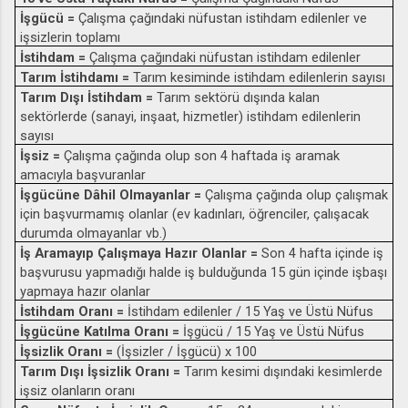
İşgücü =
Çalışma çağındaki nüfustan istihdam edilenler ve
işsizlerin toplamı
İstihdam =
Çalışma çağındaki nüfustan istihdam edilenler
Tarım İstihdamı =
Tarım kesiminde istihdam edilenlerin sayısı
Tarım Dışı İstihdam =
Tarım sektörü dışında kalan
sektörlerde (sanayi, inşaat, hizmetler) istihdam edilenlerin
sayısı
İşsiz =
Çalışma çağında olup son 4 haftada iş aramak
amacıyla başvuranlar
İşgücüne Dâhil Olmayanlar =
Çalışma çağında olup çalışmak
için başvurmamış olanlar (ev kadınları, öğrenciler, çalışacak
durumda olmayanlar vb.)
İş Aramayıp Çalışmaya Hazır Olanlar =
Son 4 hafta içinde iş
başvurusu yapmadığı halde iş bulduğunda 15 gün içinde işbaşı
yapmaya hazır olanlar
İstihdam Oranı =
İstihdam edilenler / 15 Yaş ve Üstü Nüfus
İşgücüne Katılma Oranı =
İşgücü / 15 Yaş ve Üstü Nüfus
İşsizlik Oranı =
(İşsizler / İşgücü) x 100
Tarım Dışı İşsizlik Oranı =
Tarım kesimi dışındaki kesimlerde
işsiz olanların oranı