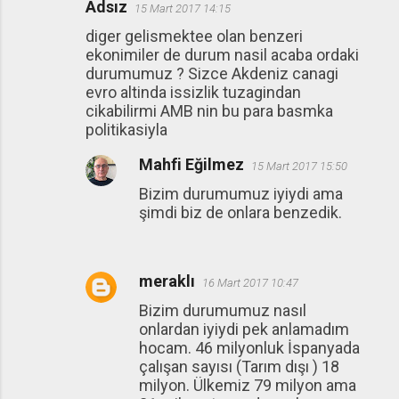
Adsız
15 Mart 2017 14:15
diger gelismektee olan benzeri
ekonimiler de durum nasil acaba ordaki
durumumuz ? Sizce Akdeniz canagi
evro altinda issizlik tuzagindan
cikabilirmi AMB nin bu para basmka
politikasiyla
Mahfi Eğilmez
15 Mart 2017 15:50
Bizim durumumuz iyiydi ama
şimdi biz de onlara benzedik.
meraklı
16 Mart 2017 10:47
Bizim durumumuz nasıl
onlardan iyiydi pek anlamadım
hocam. 46 milyonluk İspanyada
çalışan sayısı (Tarım dışı ) 18
milyon. Ülkemiz 79 milyon ama