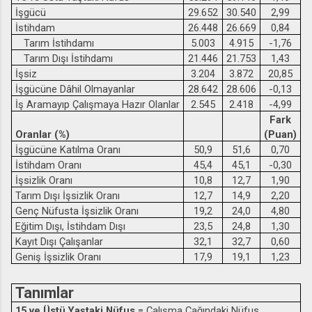
İşgücü
29.652
30.540
2,99
İstihdam
26.448
26.669
0,84
Tarım İstihdamı
5.003
4.915
-1,76
Tarım Dışı İstihdamı
21.446
21.753
1,43
İşsiz
3.204
3.872
20,85
İşgücüne Dâhil Olmayanlar
28.642
28.606
-0,13
İş Aramayıp Çalışmaya Hazır Olanlar
2.545
2.418
-4,99
Fark
Oranlar (%)
(Puan)
İşgücüne Katılma Oranı
50,9
51,6
0,70
İstihdam Oranı
45,4
45,1
-0,30
İşsizlik Oranı
10,8
12,7
1,90
Tarım Dışı İşsizlik Oranı
12,7
14,9
2,20
Genç Nüfusta İşsizlik Oranı
19,2
24,0
4,80
Eğitim Dışı, İstihdam Dışı
23,5
24,8
1,30
Kayıt Dışı Çalışanlar
32,1
32,7
0,60
Geniş İşsizlik Oranı
17,9
19,1
1,23
Tanımlar
15 ve Üstü Yaştaki Nüfus =
Çalışma Çağındaki Nüfus