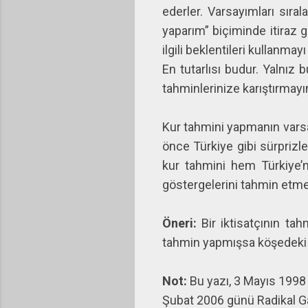
ederler. Varsayımları sıra
yaparım” biçiminde itiraz g
ilgili beklentileri kullanma
En tutarlısı budur. Yalnız 
tahminlerinize karıştırmayı
Kur tahmini yapmanın varsa
önce Türkiye gibi sürprizl
kur tahmini hem Türkiye’n
göstergelerini tahmin etmeyi
Öneri:
Bir iktisatçının ta
tahmin yapmışsa köşedeki fa
Not:
Bu yazı, 3 Mayıs 1998 t
Şubat 2006 günü Radikal Gaz