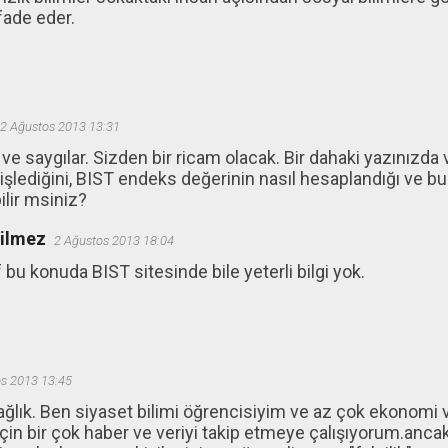
ifade eder.
2 Ağustos 2013 13:31
e saygılar. Sizden bir ricam olacak. Bir dahaki yazınızda
işlediğini, BIST endeks değerinin nasıl hesaplandığı ve b
ilir msiniz?
ğilmez
2 Ağustos 2013 18:04
bu konuda BIST sitesinde bile yeterli bilgi yok.
s 2013 13:45
ğlık. Ben siyaset bilimi öğrencisiyim ve az çok ekonomi v
için bir çok haber ve veriyi takip etmeye çalışıyorum.an