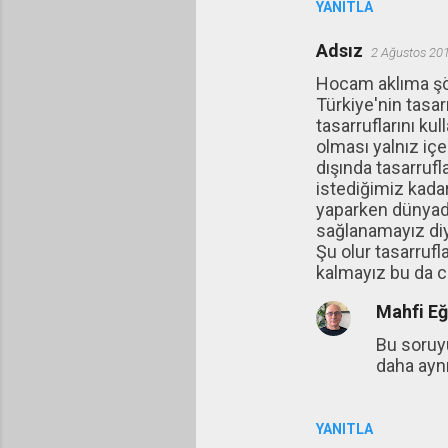
YANITLA
Adsız
2 Ağustos 20
Hocam aklıma şöy
Türkiye'nin tasar
tasarruflarını ku
olması yalnız iç
dışında tasarrufl
istediğimiz kada
yaparken dünyada 
sağlanamayız di
Şu olur tasarrufl
kalmayız bu da c
Mahfi E
Bu soruyu
daha aynı
YANITLA