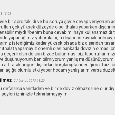
13 13:08
le bir soru takıldı ve bu soruya şöyle cevap veriyorum 
rufları çok yüksek düzeyde olsa ithalatı yaparken dışarının
llanabilir miydi ?benim buna cevabım; hayır kullanamaz dı 
eride yapacağımız yatırımlar için dışarıdan kaynak bulmay
arımız istediğimiz kadar yüksek olsada biz dışarıdan tasa
r ithalat yapamayız önemli olan bankada dövizin olması öne
geçerli olan doların bizde bulunması biz tasarruflarımızı 
ye düşünüyorum ben bilmiyorum yanlış mı düşünüyorum
arı artırarak bugün dışarıdan borçlanıpta ödediğimiz faiz
ari açığa olumlu etki yapar hocam yanlışlarım varsa düzelt
ğilmez
2 Ağustos 2013 13:20
 defalarca yanıtladım ve bir de döviz olmazsa ne olur diye
 şeyleri izninizle tekrarlamayayım.