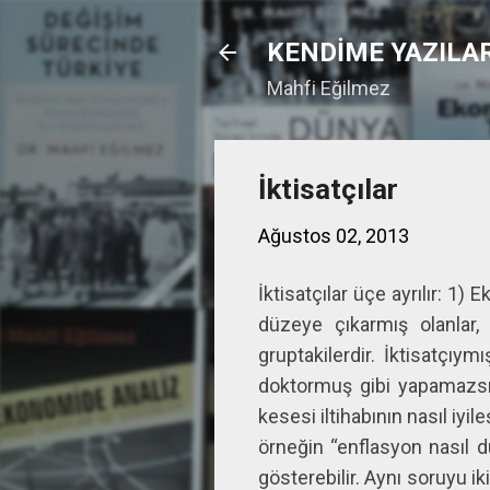
KENDİME YAZILA
Mahfi Eğilmez
İktisatçılar
Ağustos 02, 2013
İktisatçılar üçe ayrılır: 
düzeye çıkarmış olanlar,
gruptakilerdir. İktisatçı
doktormuş gibi yapamazsını
kesesi iltihabının nasıl iy
örneğin “enflasyon nasıl dü
gösterebilir. Aynı soruyu i