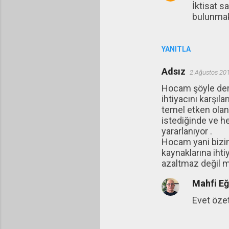
İktisat s
bulunmakt
YANITLA
Adsız
2 Ağustos 20
Hocam şöyle ders
ihtiyacını karşıl
temel etken olan
istediğinde ve he
yararlanıyor .
Hocam yani bizim 
kaynaklarına iht
azaltmaz değil m
Mahfi E
Evet öze