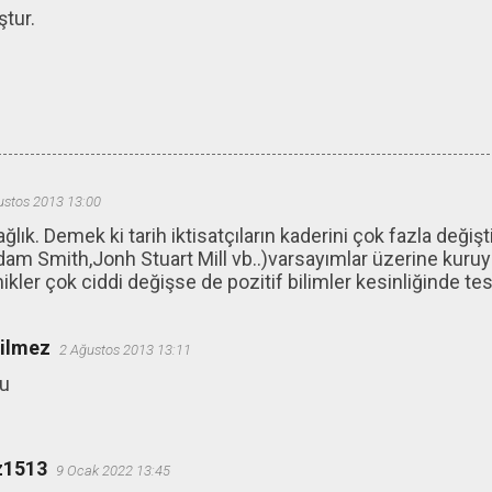
ştur.
ustos 2013 13:00
lık. Demek ki tarih iktisatçıların kaderini çok fazla değiş
 Adam Smith,Jonh Stuart Mill vb..)varsayımlar üzerine kuruyo
kler çok ciddi değişse de pozitif bilimler kesinliğinde t
ğilmez
2 Ağustos 2013 13:11
u
z1513
9 Ocak 2022 13:45