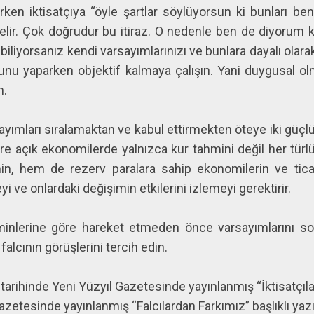
larken iktisatçıya “öyle şartlar söylüyorsun ki bunları
elir. Çok doğrudur bu itiraz. O nedenle ben de diyorum k
yı biliyorsanız kendi varsayımlarınızı ve bunlara dayalı olara
bunu yaparken objektif kalmaya çalışın. Yani duygusal ol
n.
yımları sıralamaktan ve kabul ettirmekten öteye iki güçl
ere açık ekonomilerde yalnızca kur tahmini değil her türl
in, hem de rezerv paralara sahip ekonomilerin ve ticar
 ve onlardaki değişimin etkilerini izlemeyi gerektirir.
hminlerine göre hareket etmeden önce varsayımlarını so
lcının görüşlerini tercih edin.
arihinde Yeni Yüzyıl Gazetesinde yayınlanmış “İktisatçılar
etesinde yayınlanmış “Falcılardan Farkımız” başlıklı yazım