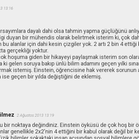
3 13:16
 varsayımlara dayalı dahi olsa tahmin yapma güçlüğünü anl
ilgi duyan bir mühendis olarak belirtmek isterim ki, çok dah
bu alanlar için dahi kesin çizgiler yok. 2 artı 2 bin 4 ettiği
ta gerçekliği yoktur.
li çok hoşuma giden bir hikayeyi paylaşmak isterim son ol
a ki gelen soruya bakıp ünlü bilim adamını geçen yılki sın
rmak istemiş. Einstein, öğrencisine hak vererek sorunun 
 ise geçen bir yılda değiştiğini de eklemiş.
ğilmez
2 Ağustos 2013 13:19
 bir noktaya değindiniz. Einstein öyküsü de çok hoş bir 
ar genellikle 2x2'nin 4 ettiğini bir kabul olarak değil bir kes
izik bilimler sokaktaki insan açısından sosyal bilimlere gö