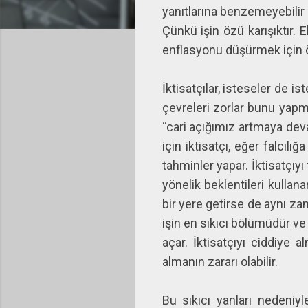
yanıtlarına benzemeyebilir 
Çünkü işin özü karışıktır.
enflasyonu düşürmek için öyl
İktisatçılar, isteseler de 
çevreleri zorlar bunu yapmal
“cari açığımız artmaya deva
için iktisatçı, eğer falcı
tahminler yapar. İktisatçıy
yönelik beklentileri kullan
bir yere getirse de aynı z
işin en sıkıcı bölümüdür v
açar. İktisatçıyı ciddiye 
almanın zararı olabilir.
Bu sıkıcı yanları nedeniyl