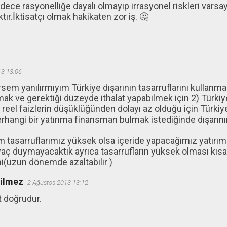
adece rasyonelliğe dayalı olmayıp irrasyonel riskleri var
ır.İktisatçı olmak hakikaten zor iş. 🤔
13 13:06
em yanılırmıyım Türkiye dışarının tasarruflarını kullanma
amak ve gerektiği düzeyde ithalat yapabilmek için 2) Türkiye
 reel faizlerin düşüklüğünden dolayı az olduğu için Türkiy
rhangi bir yatırıma finansman bulmak istediğinde dışarını
tasarruflarımız yüksek olsa içeride yapacağımız yatırımla
iyaç duymayacaktık ayrıca tasarrufların yüksek olması kıs
i(uzun dönemde azaltabilir )
ğilmez
2 Ağustos 2013 13:12
t doğrudur.