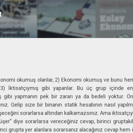
Ana içeriğe atla
R
1) Ekonomi okumuş olanlar, 2) Ekonomi okumuş ve bunu hem 
 3) İktisatçıymış gibi yapanlar. Bu üç grup içinde en
ymış gibi yapmanın pek bir zararı ya da bedeli yoktur.
z. Gelip size bir binanın statik hesabının nasıl yapılm
ileşeceğini sorarlarsa altından kalkamazsınız. Ama iktisatçı
şer” diye sorarlarsa vereceğiniz cevap, birinci gruptaki
kinci grupta yer alanlara sorarsanız alacağınız cevap hem ö