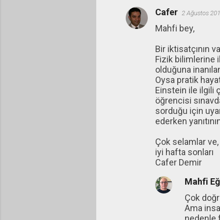
Cafer
2 Ağustos 201
Mahfi bey,
Bir iktisatçının
Fizik bilimlerine 
olduğuna inanılan 
Oysa pratik hayat
Einstein ile ilgi
öğrencisi sınavd
sorduğu için uya
ederken yanıtının
Çok selamlar ve,
iyi hafta sonları
Cafer Demir
Mahfi E
Çok doğru
Ama insanl
nedenle f