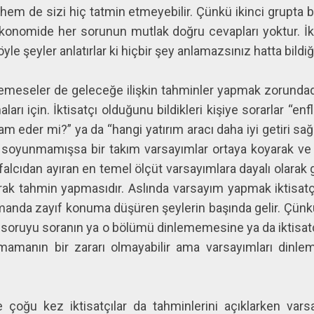
hem de sizi hiç tatmin etmeyebilir. Çünkü ikinci grupta bul
 Ekonomide her sorunun mutlak doğru cevapları yoktur. İki
e şeyler anlatırlar ki hiçbir şey anlamazsınız hatta bildiğin
istemeseler de geleceğe ilişkin tahminler yapmak zorundadı
arı için. İktisatçı olduğunu bildikleri kişiye sorarlar “en
m eder mi?” ya da “hangi yatırım aracı daha iyi getiri sağ
lığa soyunmamışsa bir takım varsayımlar ortaya koyarak v
ı falcıdan ayıran en temel ölçüt varsayımlara dayalı olarak
arak tahmin yapmasıdır. Aslında varsayım yapmak iktisatçı
amanda zayıf konuma düşüren şeylerin başında gelir. Çünk
e soruyu soranın ya o bölümü dinlememesine ya da iktisat
almamanın bir zararı olmayabilir ama varsayımları dinlem
e çoğu kez iktisatçılar da tahminlerini açıklarken var