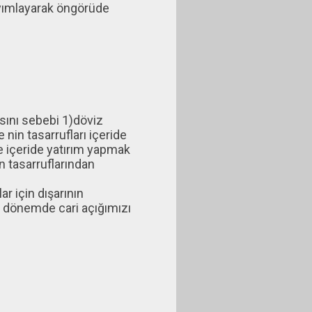
sayımlayarak öngörüde
sını sebebi 1)döviz
 nin tasarrufları içeride
e içeride yatırım yapmak
n tasarruflarından
r için dışarının
a dönemde cari açığımızı