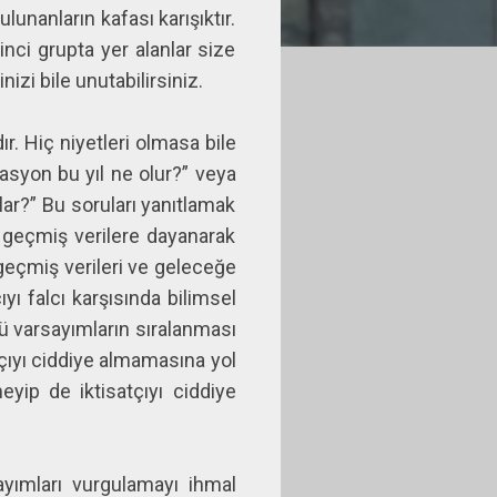
unanların kafası karışıktır.
nci grupta yer alanlar size
izi bile unutabilirsiniz.
r. Hiç niyetleri olmasa bile
flasyon bu yıl ne olur?” veya
lar?” Bu soruları yanıtlamak
e geçmiş verilere dayanarak
 geçmiş verileri ve geleceğe
yı falcı karşısında bilimsel
ü varsayımların sıralanması
çıyı ciddiye almamasına yol
eyip de iktisatçıyı ciddiye
sayımları vurgulamayı ihmal