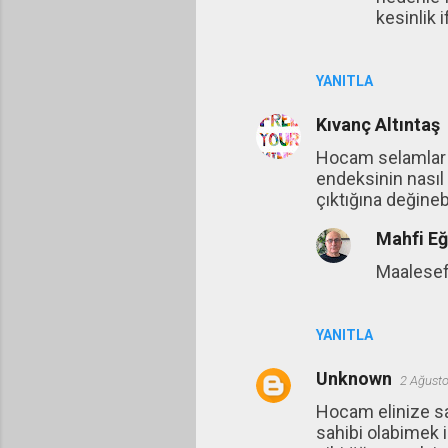
kesinlik 
YANITLA
Kıvanç Altıntaş
Hocam selamlar v
endeksinin nasıl 
çıktığına değineb
Mahfi E
Maalesef 
YANITLA
Unknown
2 Ağusto
Hocam elinize sa
sahibi olabimek 