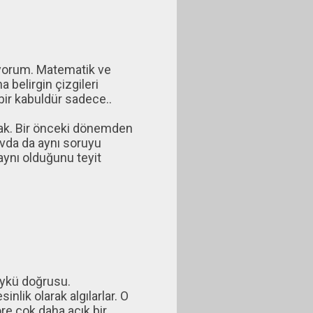
ıyorum. Matematik ve
a belirgin çizgileri
 bir kabuldür sadece..
arak. Bir önceki dönemden
avda da aynı soruyu
aynı olduğunu teyit
öykü doğrusu.
inlik olarak algılarlar. O
re çok daha açık bir