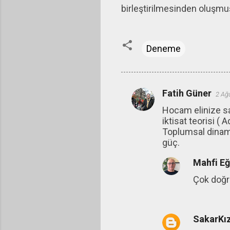
birleştirilmesinden oluşmu
Deneme
Fatih Güner
2 Ağ
Y
Hocam elinize sağ
o
iktisat teorisi (
r
Toplumsal dinami
u
güç.
m
Mahfi E
l
Çok doğr
a
r
SakarKı